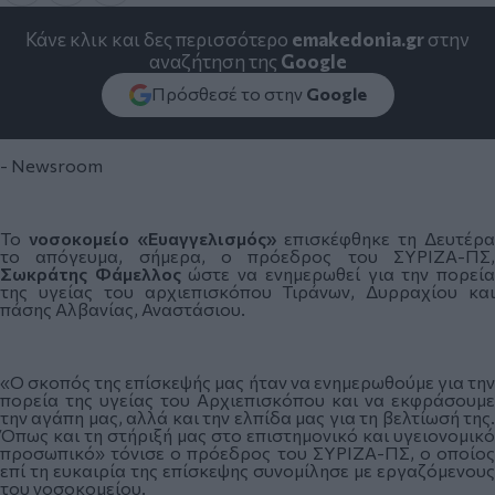
Κάνε κλικ και δες περισσότερο
emakedonia.gr
στην
αναζήτηση της
Google
Πρόσθεσέ το στην
Google
- Newsroom
Το
νοσοκομείο «Ευαγγελισμός»
επισκέφθηκε τη Δευτέρ
το απόγευμα, σήμερα, ο πρόεδρος του ΣΥΡΙΖΑ-ΠΣ,
Σωκράτης Φάμελλος
ώστε να ενημερωθεί για την πορεί
της υγείας του
αρχιεπισκόπου Τιράνων
, Δυρραχίου κα
πάσης Αλβανίας, Αναστάσιου.
«Ο σκοπός της επίσκεψής μας ήταν να ενημερωθούμε για την
πορεία της υγείας του Αρχιεπισκόπου και να εκφράσουμε
την αγάπη μας, αλλά και την ελπίδα μας για τη βελτίωσή της.
Όπως και τη στήριξή μας στο επιστημονικό και υγειονομικό
προσωπικό» τόνισε ο πρόεδρος του ΣΥΡΙΖΑ-ΠΣ, ο οποίος
επί τη ευκαιρία της επίσκεψης συνομίλησε με εργαζόμενους
του νοσοκομείου.