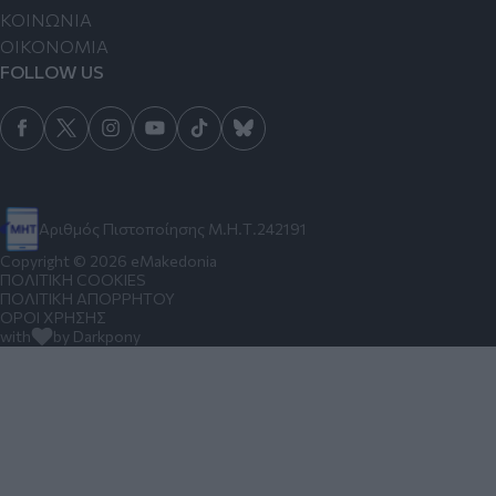
ΚΟΙΝΩΝΙΑ
ΟΙΚΟΝΟΜΙΑ
FOLLOW US
Αριθμός Πιστοποίησης Μ.Η.Τ.242191
Copyright © 2026 eMakedonia
ΠΟΛΙΤΙΚΗ COOKIES
ΠΟΛΙΤΙΚΗ ΑΠΟΡΡΗΤΟΥ
ΟΡΟΙ ΧΡΗΣΗΣ
with
by Darkpony