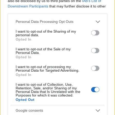
also be disclosed by us to third parties on the
IAB’s List of
Downstream Participants
that may further disclose it to other
third parties.
Please note that this website/app uses one or more Google
Personal Data Processing Opt Outs
Διαβάστε περισσότερα
services and may gather and store information including but
not limited to your visit or usage behaviour. You may click to
I want to opt-out of the Sharing of my
personal data.
grant or deny consent to Google and its third-party tags to
Δευτέρα 06 Ιαν 2025, 16:20
Opted In
use your data for below specified purposes in below Google
Σ. Φάμελλος:
consent section.
«Περισσότερο φως σε
I want to opt-out of the Sale of my
Personal Data.
όλο τον κόσμο»
Opted In
Ο πρόεδρος του ΣΥΡΙΖΑ
I want to opt-out of processing my
βρέθηκε στον Πειραιά
Personal Data for Targeted Advertising.
στους εορτασνούς των
Opted In
Θεοφανείων και στην
I want to opt-out of Collection, Use,
τελετή του καθαγιασμού
Retention, Sale, and/or Sharing of my
Personal Data that Is Unrelated with the
των υδάτων
Purposes for which it was collected.
Opted Out
Δευτέρα 06 Ιαν 2025, 12:40
Κρίσιμες ώρες για τον
Google consents