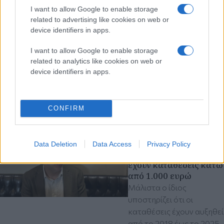
Αρχιεπίσκοπο
I want to allow Google to enable storage
Αναστάσιο - Στον
related to advertising like cookies on web or
Ευαγγελισμό ο Κυρ.
device identifiers in apps.
Πιερρακάκης
Ο Υπουργός
I want to allow Google to enable storage
ενημερώθηκε από την
related to analytics like cookies on web or
καθηγήτρια Αν.
device identifiers in apps.
Κοτανίδου για την
κατάσταση
CONFIRM
πριν 2 ώρες
Α. Σκέρτσος:
Στατιστική παγίδα ότι 7
Data Deletion
Data Access
Privacy Policy
στους 10 Έλληνες
έχουν καταθέσεις κάτω
από 1.000 ευρώ
Μάλιστα ο ίδιος
υποστηρίζει ότι οι
καταθέσεις έχουν αυξηθεί
από το 2018 έως το 2025,