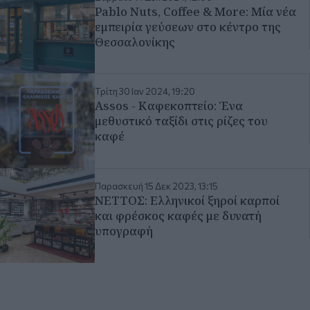
Pablo Nuts, Coffee & More: Μία νέα
εμπειρία γεύσεων στο κέντρο της
Θεσσαλονίκης
Τρίτη 30 Ιαν 2024, 19:20
Assos - Καφεκοπτείο: Ένα
μεθυστικό ταξίδι στις ρίζες του
καφέ
Παρασκευή 15 Δεκ 2023, 13:15
ΝΕΤΤΟΣ: Ελληνικοί ξηροί καρποί
και φρέσκος καφές με δυνατή
υπογραφή