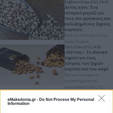
Σάββατο 09 Δεκ 2023, 09:10
Αετός nuts: Ένα
ιστορικό μαγαζί για
τους πιο φρέσκους και
καλοψημένους ξηρούς
καρπούς
Από το 1944 στο 47 της
Αγίας Σοφίας
Τρίτη 13 Δεκ 2022, 14:55
«Νέττος»: Το ιδανικό
σημείο για τους
λάτρεις των ξηρών
καρπών και του καφέ
Με τρία σύγχρονα
καταστήματα πού
ικανοποιούν όλες τις
αισθήσεις
eMakedonia.gr -
Do Not Process My Personal
Information