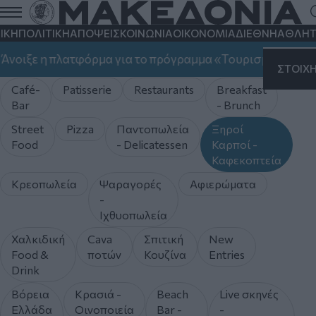
ΙΚΗ
ΠΟΛΙΤΙΚΗ
ΑΠΟΨΕΙΣ
ΚΟΙΝΩΝΙΑ
ΟΙΚΟΝΟΜΙΑ
ΔΙΕΘΝΗ
ΑΘΛΗΤ
Ξηροί Καρποί - Καφεκοπτεία
ξε η πλατφόρμα για το πρόγραμμα «Τουρισμός για Όλους»
ΣΤΟΙΧ
Café-
Patisserie
Restaurants
Breakfast
Bar
- Brunch
Street
Pizza
Παντοπωλεία
Ξηροί
Food
- Delicatessen
Καρποί -
Καφεκοπτεία
Κρεοπωλεία
Ψαραγορές
Αφιερώματα
-
Ιχθυοπωλεία
Χαλκιδική
Cava
Σπιτική
New
Food &
ποτών
Κουζίνα
Entries
Drink
Βόρεια
Κρασιά -
Beach
Live σκηνές
Ελλάδα
Οινοποιεία
Bar -
-