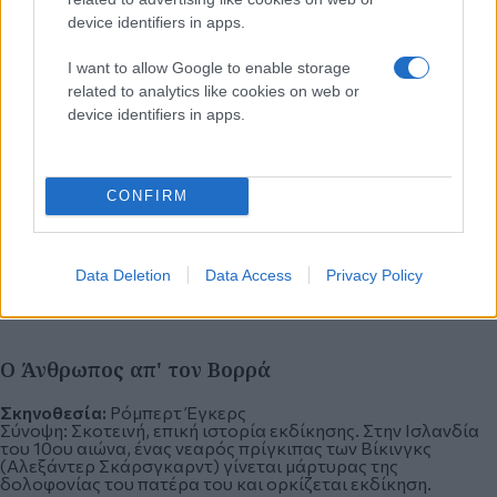
device identifiers in apps.
I want to allow Google to enable storage
related to analytics like cookies on web or
device identifiers in apps.
CONFIRM
Data Deletion
Data Access
Privacy Policy
Ο Άνθρωπος απ' τον Βορρά
Σκηνοθεσία:
Ρόμπερτ Έγκερς
Σύνοψη:
Σκοτεινή, επική ιστορία εκδίκησης. Στην Ισλανδία
του 10ου αιώνα, ένας νεαρός πρίγκιπας των Βίκινγκς
(Αλεξάντερ Σκάρσγκαρντ) γίνεται μάρτυρας της
δολοφονίας του πατέρα του και ορκίζεται εκδίκηση.