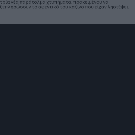
τρία νέα παράτολμα χτυπήματα, προκειμένου να
ξεπληρώσουν το αφεντικό του καζίνο που είχαν ληστέψει.