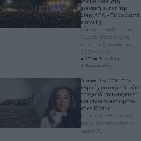
ανεβαίνουν στη
μουσική σκηνή της
90ης ΔΕΘ - Τα ονόματα
έκπληξη
Όλες οι συναυλίες είναι με
δωρεάν είσοδο για το
κοινό και ξεκινούν στις
9:30 το βράδυ
ΔΕΘ
Συναυλίες
Θεσσαλονίκη
Κυριακή 19 Ιου 2026, 15:34
«Αμμόχωστος»: Το νέο
τραγούδι που συγκινεί
και είναι αφιερωμένο
στην Κύπρο
Η Τζωρτζία Μαυρουδή
παρουσιάζει το νέο της
τραγούδι