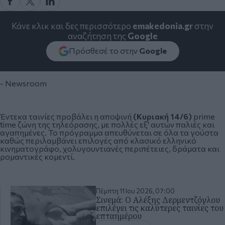
Κάνε κλικ και δες περισσότερο
emakedonia.gr
στην
αναζήτηση της
Google
Πρόσθεσέ το στην
Google
- Newsroom
Έντεκα ταινίες προβάλει η αποψινή
(Κυριακή 14/6)
prime
time ζώνη της
τηλεόρασης
, με πολλές εξ' αυτών παλιές και
αγαπημένες. Το πρόγραμμα απευθύνεται σε όλα τα γούστα
καθώς περιλαμβάνει επιλογές από κλασικό ελληνικό
κινηματογράφο, χολυγουντιανές περιπέτειες, δράματα και
ρομαντικές κομεντί.
Πέμπτη 11 Ιου 2026, 07:00
Σινεμά: Ο Αλέξης Δερμεντζόγλου
επιλέγει τις καλύτερες ταινίες του
επταημέρου