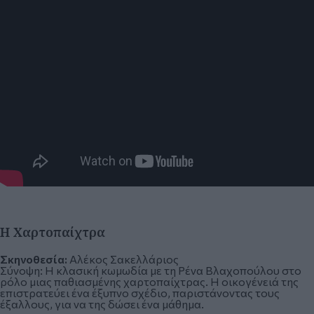
Η Χαρτοπαίχτρα
Σκηνοθεσία:
Αλέκος Σακελλάριος
Σύνοψη:
Η κλασική κωμωδία με τη Ρένα Βλαχοπούλου στο
ρόλο μιας παθιασμένης χαρτοπαίχτρας. Η οικογένειά της
επιστρατεύει ένα έξυπνο σχέδιο, παριστάνοντας τους
έξαλλους, για να της δώσει ένα μάθημα.