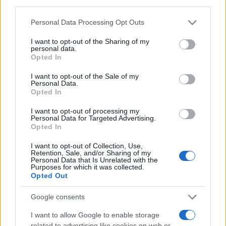
third parties.
Σκηνοθεσία:
Άλεξ Κουρτζμάν
Σύνοψη:
Περιπέτεια φαντασίας με τον Τομ Κρουζ. Μια
Please note that this website/app uses one or more Google
Personal Data Processing Opt Outs
αρχαία πριγκίπισσα της Αιγύπτου ξυπνά στο παρόν μετά
services and may gather and store information including but
από αιώνες εγκλεισμού, εξαπολύοντας έναν αρχέγονο
not limited to your visit or usage behaviour. You may click to
I want to opt-out of the Sharing of my
τρόμο και μια κατάρα που απειλεί την ανθρωπότητα.
personal data.
grant or deny consent to Google and its third-party tags to
Opted In
use your data for below specified purposes in below Google
consent section.
I want to opt-out of the Sale of my
Personal Data.
Opted In
I want to opt-out of processing my
Personal Data for Targeted Advertising.
Opted In
I want to opt-out of Collection, Use,
Retention, Sale, and/or Sharing of my
Personal Data that Is Unrelated with the
Purposes for which it was collected.
Opted Out
Google consents
I want to allow Google to enable storage
related to advertising like cookies on web or