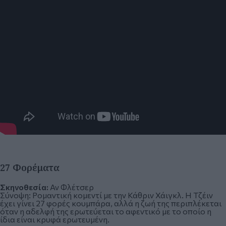
27 Φορέματα
Σκηνοθεσία:
Αν Φλέτσερ
Σύνοψη:
Ρομαντική κομεντί με την Κάθριν Χάιγκλ. Η Τζέιν
έχει γίνει 27 φορές κουμπάρα, αλλά η ζωή της περιπλέκεται
όταν η αδελφή της ερωτεύεται το αφεντικό με το οποίο η
ίδια είναι κρυφά ερωτευμένη.