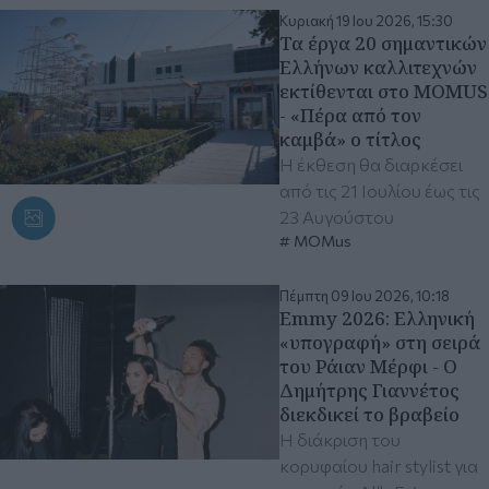
Κυριακή 19 Ιου 2026, 15:30
Τα έργα 20 σημαντικών
Ελλήνων καλλιτεχνών
εκτίθενται στο MOMUS
- «Πέρα από τον
καμβά» ο τίτλος
Η έκθεση θα διαρκέσει
από τις 21 Ιουλίου έως τις
23 Αυγούστου
MOMus
Πέμπτη 09 Ιου 2026, 10:18
Emmy 2026: Ελληνική
«υπογραφή» στη σειρά
του Ράιαν Μέρφι - Ο
Δημήτρης Γιαννέτος
διεκδικεί το βραβείο
Η διάκριση του
κορυφαίου hair stylist για