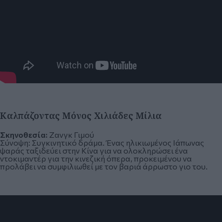
Καλπάζοντας Μόνος Χιλιάδες Μίλια
Σκηνοθεσία:
Ζανγκ Γιμού
Σύνοψη:
Συγκινητικό δράμα. Ένας ηλικιωμένος Ιάπωνας
ψαράς ταξιδεύει στην Κίνα για να ολοκληρώσει ένα
ντοκιμαντέρ για την κινεζική όπερα, προκειμένου να
προλάβει να συμφιλιωθεί με τον βαριά άρρωστο γιο του.