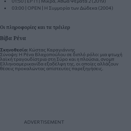
01:50 | ΕΡΤ1 | Μικρά, Αθώα Ψέματα 2 (2019)
03:00 | OPEN | Η Συμμορία των Δώδεκα (2004)
Οι πληροφορίες και τα τρέιλερ
Βίβα Ρένα
Σκηνοθεσία:
Κώστας Καραγιάννης
Σύνοψη:
Η Ρένα Βλαχοπούλου σε διπλό ρόλο: μια φτωχή
λαϊκή τραγουδίστρια στη Σύρο και η πλούσια, σνομπ
Ελληνοαμερικανίδα εξαδέλφη της, οι οποίες αλλάζουν
θέσεις προκαλώντας απίστευτες παρεξηγήσεις.