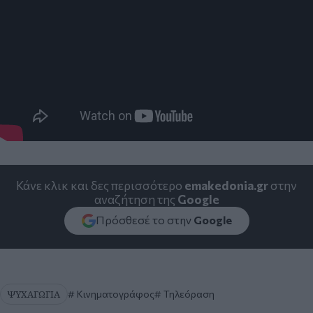
Κάνε κλικ και δες περισσότερο
emakedonia.gr
στην
αναζήτηση της
Google
Πρόσθεσέ το στην
Google
ΨΥΧΑΓΩΓΙΑ
Κινηματογράφος
Τηλεόραση