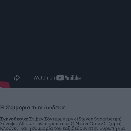
Η Συμμορία των Δώδεκα
Σκηνοθεσία:
Στίβεν Σόντερμπεργκ (Steven Soderbergh)
Σύνοψη:
All-star cast περιπέτεια. Ο Ντάνι Όσιαν (Τζορτζ
Κλούνεϊ) και η συμμορία του ταξιδεύουν στην Ευρώπη για