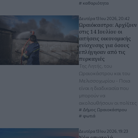
καθαριότητα
Δευτέρα 13 Ιου 2026, 20:42
Ωραιόκαστρο: Αρχίζουν
στις 14 Ιουλίου οι
αιτήσεις οικονομικής
ενίσχυσης για όσους
επλήγησαν από τις
πυρκαγιές
Της Λητής, του
Ωραιοκάστρου και του
Μελισσοχωρίου - Ποια
είναι η διαδικασία που
μπορούν να
ακολουθήσουν οι πολίτες
Δήμος Ωραιοκάστρου
φωτιά
Δευτέρα 13 Ιου 2026, 19:23
Νέα επιστολή