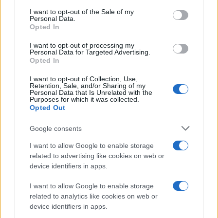
consent section.
I want to opt-out of the Sale of my
Personal Data.
Opted In
I want to opt-out of processing my
Personal Data for Targeted Advertising.
Opted In
Διαβάστε περισσότερα
I want to opt-out of Collection, Use,
Retention, Sale, and/or Sharing of my
Τρίτη 14 Ιου 2026, 11:00
Personal Data that Is Unrelated with the
«Κλειδί Προόδου»:
Purposes for which it was collected.
Opted Out
«Ανάσα» 140 εκατ.
ευρώ από την
Google consents
Περιφέρεια Κεντρικής
Μακεδονίας σε 1.443
I want to allow Google to enable storage
επιχειρήσεις μέσω
related to advertising like cookies on web or
ΕΣΠΑ
device identifiers in apps.
Σημαντική ενίσχυση της
τοπικής οικονομίας μέσω
I want to allow Google to enable storage
related to analytics like cookies on web or
του ΕΣΠΑ – Πώς
device identifiers in apps.
διαμορφώνονται οι