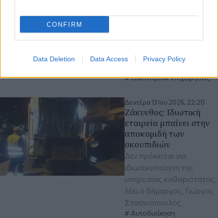
επενδύσεις ύψους 280
εκατ. ευρώ και τι ισχύει
CONFIRM
για τις ενστάσεις των
απορριφθέντων
Αυτοδιοίκηση
Περιφέρεια Κεντρικής
Data Deletion
Data Access
Privacy Policy
Μακεδονίας
Οικονομία
επιχειρήσεις
Δευτέρα 13 Ιου 2026, 22:20
Ζάκυνθος: Ιδιωτική
εταιρεία μπαίνει στην
αποκομιδή των
σκουπιδιών
Δεν πρόκειται για
ιδιωτικοποίηση της
υπηρεσίας καθαριότητας,
λέει ο δήμαρχος, Γιώργος
Στασινόπουλος
Αυτοδιοίκηση