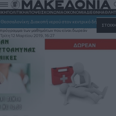
Μαθήματα Πρώτων Βοηθειών και
Αυτοάμυνας για γυναίκες στο δήμο
ΙΚΗ
ΠΟΛΙΤΙΚΗ
ΑΠΟΨΕΙΣ
ΚΟΙΝΩΝΙΑ
ΟΙΚΟΝΟΜΙΑ
ΔΙΕΘΝΗ
ΑΘΛΗΤ
Νεάπολης - Συκεών
αλονίκη: Διακοπή νερού στον κεντρικό δήμο, στην Καλα
ΣΤΟΙΧ
Δείτε λεπτομέρειες για τις αιτήσεις συμμετοχής και το
πρόγραμμα των μαθημάτων που είναι δωρεάν
Τρίτη 12 Μαρτίου 2019, 16:27