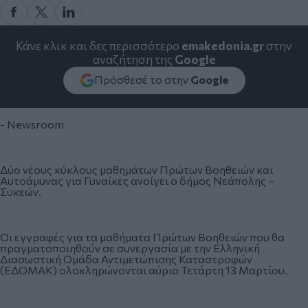
Κάνε κλικ και δες περισσότερο
emakedonia.gr
στην
αναζήτηση της
Google
Πρόσθεσέ το στην
Google
- Newsroom
Δύο νέους κύκλους μαθημάτων Πρώτων Βοηθειών και
Αυτοάμυνας για Γυναίκες ανοίγει ο δήμος Νεάπολης –
Συκεών.
Οι εγγραφές για τα μαθήματα Πρώτων Βοηθειών που θα
πραγματοποιηθούν σε συνεργασία με την Ελληνική
Διασωστική Ομάδα Αντιμετώπισης Καταστροφών
(ΕΔΟΜΑΚ) ολοκληρώνονται αύριο Τετάρτη 13 Μαρτίου.