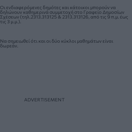
Οι ενδιαφερόμενες δημότες και κάτοικοι μπορούν να
δηλώνουν καθημερινά συμμετοχή στο Γραφείο Δημοσίων
Σχέσεων (τηλ.2313.313125 & 2313.313126, από τις 9 π.μ. έως
τις 3 μ.μ.).
Να σημειωθεί ότι και οι δύο κύκλοι μαθημάτων είναι
δωρεάν.