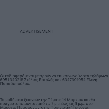
Οι ενδιαφερόμενοι μπορούν να επικοινωνούν στα τηλέφωνα
6951 940218 Στέλιος Βαϊρλής και 6947901954 Ελένη
Παπαδοπούλου.
Τα μαθήματα ξεκινούν την Πέμπτη 14 Μαρτίου και θα
πραγματοποιούνται από τις 7 μ.μ. έως τις 9 μ.μ., στο
Μουσείο Προσφύγων, στην Πολιτιστική Γειτονιά.