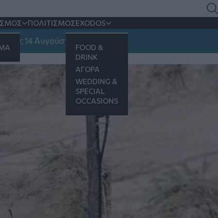
 τον σταθμό της Νέας
ΙΣΜΟΣ
ΠΟΛΙΤΙΣΜΟΣ
EXODOS
14 Αυγούστου
ΗΜΑ
FOOD &
DRINK
ΑΓΟΡΑ
WEDDING &
SPECIAL
OCCASIONS