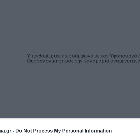
Υπενθυμίζεται πως σύμφωνα με τον Υφυπουργό
Θεσσαλονίκης προς την Καλαμαριά αναμένεται να 
a.gr -
Do Not Process My Personal Information