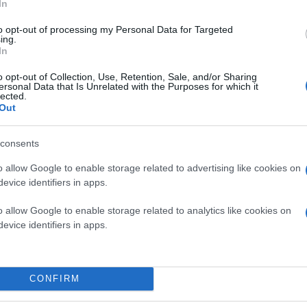
In
to opt-out of processing my Personal Data for Targeted
ing.
In
o opt-out of Collection, Use, Retention, Sale, and/or Sharing
ersonal Data that Is Unrelated with the Purposes for which it
lected.
Out
consents
o allow Google to enable storage related to advertising like cookies on
evice identifiers in apps.
Οπως έχει δηλώσει «στόχος είναι ανά 90 δευτερ
η ασφάλεια. Πάντα υπάρχει ενδεχόμενο να μείνει
o allow Google to enable storage related to analytics like cookies on
evice identifiers in apps.
CONFIRM