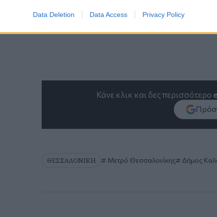
Data Deletion
Data Access
Privacy Policy
Κάνε κλικ και δες περισσότερο
Πρόσθ
ΘΕΣΣΑΛΟΝΙΚΗ
Μετρό Θεσσαλονίκης
Δήμος Καλ