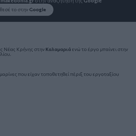
emakedonia.gr
στην αναζήτηση της
Google
εσέ το στην
Google
ς Νέας Κρήνης
στην
Καλαμαριά
ενώ το έργο μπαίνει στην
λίου.
αμαρίνες που είχαν τοποθετηθεί πέριξ του εργοταξίου