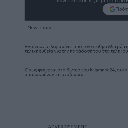
Κάνε κλικ και δες περισσότερο
Πρόσθ
- Newsroom
Βγαίνουν οι λαμαρίνες από τον σταθμό
Μετρό τη
τελική ευθεία για την παράδοσή του στα τέλη Ιου
Όπως φαίνεται στο βίντεο του kalamaria24, οι λ
απομακρύνονται σταδιακά.