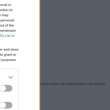
sonal or
ection to
ou may
 personal
out of the
 downstream
B’s List of
er and store
to grant or
ed purposes
Ταχιάος έκανε αυτοψία στο έργο της επέκτασης του μετρό
 δρομολόγια.