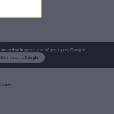
emakedonia.gr
στην αναζήτηση της
Google
εσέ το στην
Google
αμαριάς