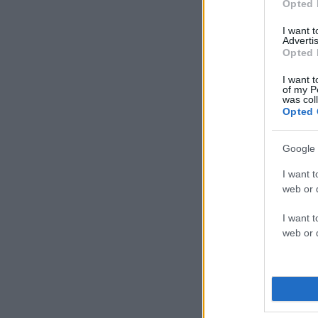
Opted 
I want 
Advertis
Opted 
I want t
of my P
was col
Opted 
Google 
I want t
web or d
I want t
web or d