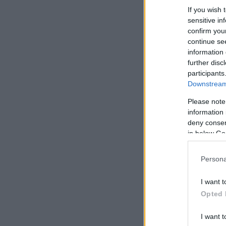
If you wish 
sensitive in
confirm you
continue se
information 
further disc
participants
Downstream 
Please note
information 
deny consent
in below Go
Persona
I want t
Opted 
I want t