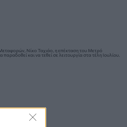
 Μεταφορών,
Νίκο Ταχιάο
, η επέκταση του Μετρό
παραδοθεί και να τεθεί σε λειτουργία στα τέλη Ιουλίου.