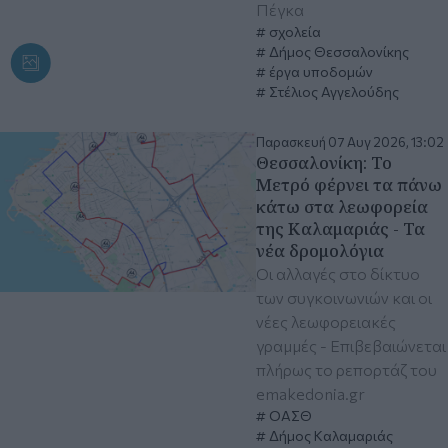
Πέγκα
σχολεία
Δήμος Θεσσαλονίκης
έργα υποδομών
Στέλιος Αγγελούδης
Παρασκευή 07 Αυγ 2026, 13:02
Θεσσαλονίκη: Το
Μετρό φέρνει τα πάνω
κάτω στα λεωφορεία
της Καλαμαριάς - Τα
νέα δρομολόγια
Οι αλλαγές στο δίκτυο
των συγκοινωνιών και οι
νέες λεωφορειακές
γραμμές - Επιβεβαιώνεται
πλήρως το ρεπορτάζ του
emakedonia.gr
ΟΑΣΘ
Δήμος Καλαμαριάς