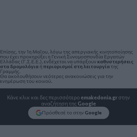
Επίσης, την 1η Μαΐου, λόγω της απεργιακής κινητοποίησης
που έχει προκηρύξει η Γενική Συνομοσπονδία Εργατών
Ελλάδας (Γ.Σ.Ε.Ε.), ενδέχεται να υπάρξουν
καθυστερήσεις
στα δρομολόγια
ή
περιορισμοί στη λειτουργία
της
Γραμμής.
Θα ακολουθήσουν νεότερες ανακοινώσεις για την
ενημέρωση του κοινού.
Κάνε κλικ και δες περισσότερο
emakedonia.gr
στην
αναζήτηση της
Google
Πρόσθεσέ το στην
Google