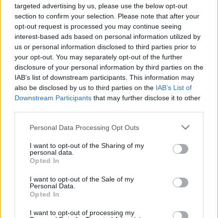
targeted advertising by us, please use the below opt-out
section to confirm your selection. Please note that after your
opt-out request is processed you may continue seeing
interest-based ads based on personal information utilized by
us or personal information disclosed to third parties prior to
your opt-out. You may separately opt-out of the further
disclosure of your personal information by third parties on the
IAB’s list of downstream participants. This information may
also be disclosed by us to third parties on the
IAB’s List of
Downstream Participants
that may further disclose it to other
third parties.
Please note that this website/app uses one or more Google
Personal Data Processing Opt Outs
services and may gather and store information including but
not limited to your visit or usage behaviour. You may click to
I want to opt-out of the Sharing of my
personal data.
grant or deny consent to Google and its third-party tags to
Opted In
use your data for below specified purposes in below Google
consent section.
I want to opt-out of the Sale of my
Personal Data.
Διαβάστε περισσότερα
Opted In
I want to opt-out of processing my
Δευτέρα 27 Απρ 2026, 18:38