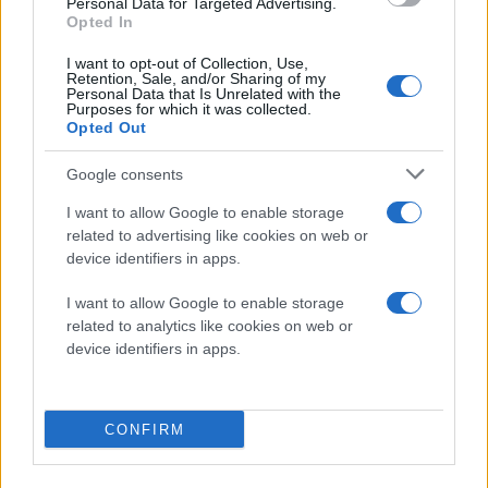
Personal Data for Targeted Advertising.
Π. Νικηφορίδης: Και
Opted In
μετρό και τραμ για τη
Θεσσαλονίκη, αλλά δεν
I want to opt-out of Collection, Use,
Retention, Sale, and/or Sharing of my
εξαρτάται από εμάς
Personal Data that Is Unrelated with the
Purposes for which it was collected.
«Προτεραιότητα της
Opted Out
κυβέρνησης το μετρό στα
δυτικά», απαντά ο
Google consents
αντιδήμαρχος στο
I want to allow Google to enable storage
δημοτικό σύμβουλο
related to advertising like cookies on web or
Κώστα Ιακώβου
device identifiers in apps.
Μετρό Θεσσαλονίκης
Δήμος Θεσσαλονίκης
I want to allow Google to enable storage
related to analytics like cookies on web or
πριν 1 ώρα
device identifiers in apps.
Θεσσαλονίκη:
Παραδόθηκε το γήπεδο
μπάσκετ στην Κίμωνος
CONFIRM
Βόγα - Το πρώτο από
τα έξι με χορηγία της
ΔΕΗ (βίντεο)