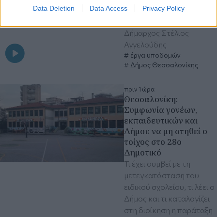
Data Deletion
Data Access
Privacy Policy
Τι λέει σχετικά στην
ανάρτησή του ο
Δήμαρχος Στέλιος
Αγγελούδης
έργα υποδομών
Δήμος Θεσσαλονίκης
πριν 1 ώρα
Θεσσαλονίκη:
Συμφωνία γονέων,
εκπαιδευτικών και
Δήμου να μη στηθεί ο
τοίχος στο 28ο
Δημοτικό
Τι έχει συμβεί με τη
μετεγκατάσταση του
ειδικού σχολείου, τι λέει ο
Δήμος και τι καταλογίζει
στη διοίκηση η παράταξη