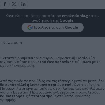
Κάνε κλικ και δες περισσότερο
emakedonia.gr
στην
αναζήτηση της
Google
Πρόσθεσέ το στην
Google
- Newsroom
Έκτακτες
ρυθμίσεις
για αύριο, Παρασκευή 1 Μαΐου θα
ισχύσουν αύριο στο
μετρό Θεσσαλονίκης
, σύμφωνα με τη
σχετική ενημέρωση.
Από τις εννέα το πρωί έως και τις τέσσερις μετά το μεσημέρι
θα
ανασταλλεί η λειτουργία τριών σταθμών
στο κέντρο.
Παράλληλα οι κινητοποιήσεις στο πλαίσιο των εκδηλώσεων
για την Εργατική Πρωτομαγιά ενδέχεται να προκαλέσουν
καθυστερήσεις ή περιορισμούς
στη λειτουργία της
γραμμής.