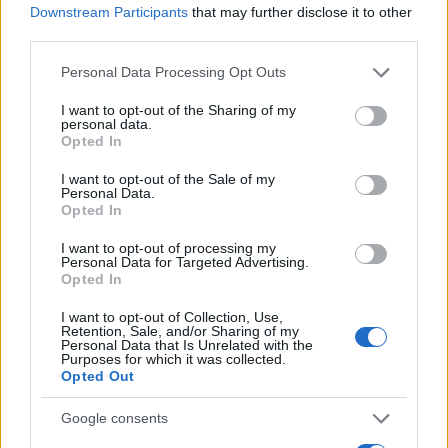
Downstream Participants
that may further disclose it to other
third parties.
Please note that this website/app uses one or more Google
Personal Data Processing Opt Outs
services and may gather and store information including but
not limited to your visit or usage behaviour. You may click to
I want to opt-out of the Sharing of my
personal data.
grant or deny consent to Google and its third-party tags to
Opted In
use your data for below specified purposes in below Google
consent section.
I want to opt-out of the Sale of my
Personal Data.
Opted In
I want to opt-out of processing my
Personal Data for Targeted Advertising.
Opted In
I want to opt-out of Collection, Use,
Retention, Sale, and/or Sharing of my
Personal Data that Is Unrelated with the
Purposes for which it was collected.
Opted Out
Google consents