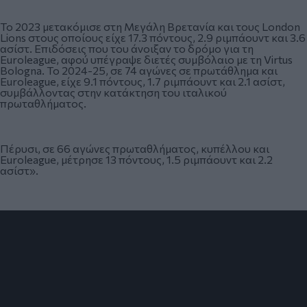
Το 2023 μετακόμισε στη Μεγάλη Βρετανία και τους London
Lions στους οποίους είχε 17.3 πόντους, 2.9 ριμπάουντ και 3.6
ασίστ. Επιδόσεις που του άνοιξαν το δρόμο για τη
Euroleague, αφού υπέγραψε διετές συμβόλαιο με τη Virtus
Bologna. Το 2024-25, σε 74 αγώνες σε πρωτάθλημα και
Euroleague, είχε 9.1 πόντους, 1.7 ριμπάουντ και 2.1 ασίστ,
συμβάλλοντας στην κατάκτηση του ιταλικού
πρωταθλήματος.
Πέρυσι, σε 66 αγώνες πρωταθλήματος, κυπέλλου και
Euroleague, μέτρησε 13 πόντους, 1.5 ριμπάουντ και 2.2
ασίστ».