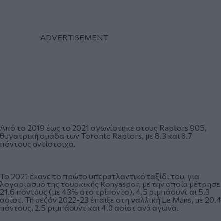
Από το 2019 έως το 2021 αγωνίστηκε στους Raptors 905,
θυγατρική ομάδα των Toronto Raptors, με 8.3 και 8.7
πόντους αντίστοιχα.
Το 2021 έκανε το πρώτο υπερατλαντικό ταξίδι του, για
λογαριασμό της τουρκικής Konyaspor, με την οποία μέτρησε
21.6 πόντους (με 43% στο τρίποντο), 4.5 ριμπάουντ αι 5.3
ασίστ. Τη σεζόν 2022-23 έπαιξε στη γαλλική Le Mans, με 20.4
πόντους, 2.5 ριμπάουντ και 4.0 ασίστ ανά αγώνα.