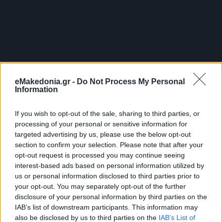
eMakedonia.gr -
Do Not Process My Personal
Information
If you wish to opt-out of the sale, sharing to third parties, or
Κάνε κλικ και δες περισσότερο
emakedonia.gr
στην
processing of your personal or sensitive information for
αναζήτηση της
Google
targeted advertising by us, please use the below opt-out
Πρόσθεσέ το στην
Google
section to confirm your selection. Please note that after your
opt-out request is processed you may continue seeing
interest-based ads based on personal information utilized by
us or personal information disclosed to third parties prior to
your opt-out. You may separately opt-out of the further
ΑΘΛΗΤΙΣΜΟΣ
μπάσκετ
Άρης
Basket League
EuroCup
disclosure of your personal information by third parties on the
IAB’s list of downstream participants. This information may
also be disclosed by us to third parties on the
IAB’s List of