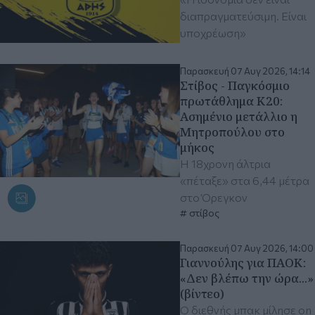
διαπραγματεύσιμη. Είναι
υποχρέωση»
Παρασκευή 07 Αυγ 2026, 14:14
Στίβος - Παγκόσμιο
πρωτάθλημα Κ20:
Ασημένιο μετάλλιο η
Μητροπούλου στο
μήκος
Η 18χρονη άλτρια
«πέταξε» στα 6,44 μέτρα
στο Όρεγκον
στίβος
Παρασκευή 07 Αυγ 2026, 14:00
Γιαννούλης για ΠΑΟΚ:
«Δεν βλέπω την ώρα...»
(βίντεο)
Ο διεθνής μπακ μίλησε on