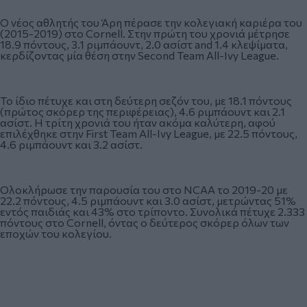
Ο νέος αθλητής του Άρη πέρασε την κολεγιακή καριέρα του
(2015-2019) στο Cornell. Στην πρώτη του χρονιά μέτρησε
18.9 πόντους, 3.1 ριμπάουντ, 2.0 ασίστ and 1.4 κλεψίματα,
κερδίζοντας μία θέση στην Second Team All-Ivy League.
Το ίδιο πέτυχε και στη δεύτερη σεζόν του, με 18.1 πόντους
(πρώτος σκόρερ της περιφέρειας), 4.6 ριμπάουντ και 2.1
ασίστ. Η τρίτη χρονιά του ήταν ακόμα καλύτερη, αφού
επιλέχθηκε στην First Team All-Ivy League, με 22.5 πόντους,
4.6 ριμπάουντ και 3.2 ασίστ.
Ολοκλήρωσε την παρουσία του στο NCAA το 2019-20 με
22.2 πόντους, 4.5 ριμπάουντ και 3.0 ασίστ, μετρώντας 51%
εντός παιδιάς και 43% στο τρίποντο. Συνολικά πέτυχε 2.333
πόντους στο Cornell, όντας ο δεύτερος σκόρερ όλων των
εποχών του κολεγίου.