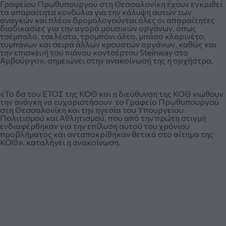
Γραφείου Πρωθυπουργού στη Θεσσαλονίκη έχουν εγκριθεί
τα απαραίτητα κονδύλια για την κάλυψη αυτών των
αναγκών και πλέον δρομολογούνται όλες οι απαραίτητες
διαδικασίες για την αγορά μουσικών οργάνων, όπως
τσέμπαλο, τσελέστα, τρομπόνι άλτο, μπάσο κλαρινέτο,
τυμπάνων και σειρά άλλων κρουστών οργάνων, καθώς και
την επισκευή του πιάνου κοντσέρτου Steinway στο
Αμβούργο», σημειώνει στην ανακοίνωσή της η ορχήστρα.
«Το δσ του ΕΤΟΣ της ΚΟΘ και η διεύθυνση της ΚΟΘ νιώθουν
την ανάγκη να ευχαριστήσουν το Γραφείο Πρωθυπουργού
στη Θεσσαλονίκη και την ηγεσία του Υπουργείου
Πολιτισμού και Αθλητισμού, που από την πρώτη στιγμή
ενδιαφέρθηκαν για την επίλυση αυτού του χρόνιου
προβλήματος και ανταποκρίθηκαν θετικά στο αίτημα της
ΚΟΘ», καταλήγει η ανακοίνωση.