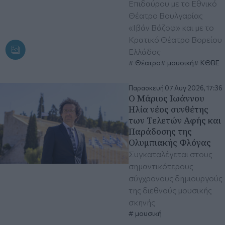
Επιδαύρου με το Εθνικό
Θέατρο Βουλγαρίας
«Ιβάν Βάζοφ» και με το
Κρατικό Θέατρο Βορείου
Ελλάδος
Θέατρο
μουσική
ΚΘΒΕ
Παρασκευή 07 Αυγ 2026, 17:36
Ο Μάριος Ιωάννου
Ηλία νέος συνθέτης
των Τελετών Αφής και
Παράδοσης της
Ολυμπιακής Φλόγας
Συγκαταλέγεται στους
σημαντικότερους
σύγχρονους δημιουργούς
της διεθνούς μουσικής
σκηνής
μουσική