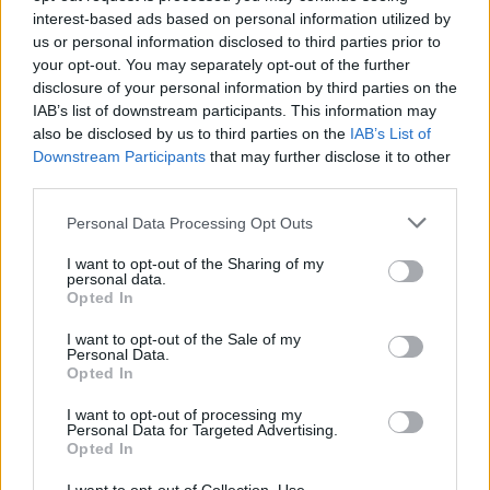
interest-based ads based on personal information utilized by
us or personal information disclosed to third parties prior to
your opt-out. You may separately opt-out of the further
disclosure of your personal information by third parties on the
IAB’s list of downstream participants. This information may
also be disclosed by us to third parties on the
IAB’s List of
Downstream Participants
that may further disclose it to other
third parties.
Please note that this website/app uses one or more Google
Personal Data Processing Opt Outs
services and may gather and store information including but
not limited to your visit or usage behaviour. You may click to
I want to opt-out of the Sharing of my
personal data.
Διαβάστε περισσότερα
grant or deny consent to Google and its third-party tags to
Opted In
use your data for below specified purposes in below Google
consent section.
Σάββατο 08 Αυγ 2026, 08:00
I want to opt-out of the Sale of my
Personal Data.
Μουσείο Βυζαντινού
Opted In
Πολιτισμού: Η σιωπηλή
γλώσσα των μαρμάρων
I want to opt-out of processing my
Personal Data for Targeted Advertising.
Η Νόρα Όκκα
Opted In
«μεταγράφει» την ιστορία
της Μικρής Μητρόπολης