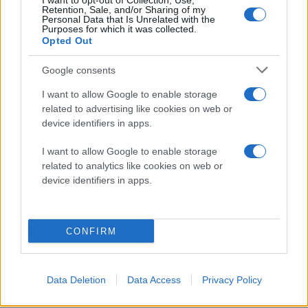
I want to opt-out of Collection, Use,
Retention, Sale, and/or Sharing of my
Αθηνών στο Μουσείο
Personal Data that Is Unrelated with the
Purposes for which it was collected.
Βυζαντινού Πολιτισμού,
Opted Out
αποκαλύπτοντας πώς τα
αρχαία σπόλια γίνονται
Google consents
ζωντανοί φορείς μνήμης
I want to allow Google to enable storage
στο σήμερα
related to advertising like cookies on web or
Εικαστικά
device identifiers in apps.
Μουσείο Βυζαντινού
Πολιτισμού
I want to allow Google to enable storage
Μακεδονία της Κυριακής
related to analytics like cookies on web or
device identifiers in apps.
Παρασκευή 07 Αυγ 2026, 18:12
Θεσσαλονίκη: Άλλη μια
παράσταση για τις
«Βάκχες» με τους
CONFIRM
Tiger Lillies
Μια σημαντική
συμπαραγωγή του
Data Deletion
Data Access
Privacy Policy
Φεστιβάλ Αθηνών