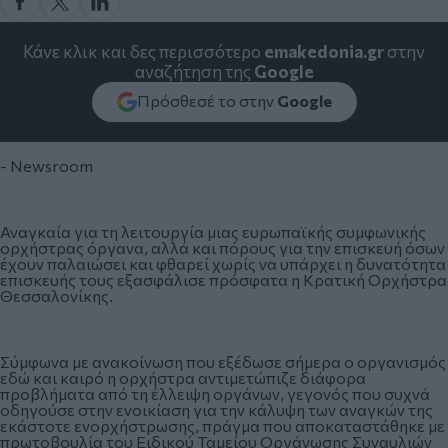
Κάνε κλικ και δες περισσότερο
emakedonia.gr
στην
αναζήτηση της
Google
Πρόσθεσέ το στην
Google
- Newsroom
Αναγκαία για τη λειτουργία μιας ευρωπαϊκής συμφωνικής
ορχήστρας όργανα, αλλά και πόρους για την επισκευή όσων
έχουν παλαιώσει και φθαρεί χωρίς να υπάρχει η δυνατότητα
επισκευής τους εξασφάλισε πρόσφατα η Κρατική Ορχήστρα
Θεσσαλονίκης.
Σύμφωνα με ανακοίνωση που εξέδωσε σήμερα ο οργανισμός
εδώ και καιρό η ορχήστρα αντιμετώπιζε διάφορα
προβλήματα από τη έλλειψη οργάνων, γεγονός που συχνά
οδηγούσε στην ενοικίαση για την κάλυψη των αναγκών της
εκάστοτε ενορχήστρωσης, πράγμα που αποκαταστάθηκε με
πρωτοβουλία του Ειδικού Ταμείου Οργάνωσης Συναυλιών