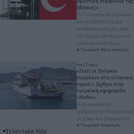
αμυντική συμφωνία της
Μέκκας»
Το Πακιστάν ανακοίνωσε
ότι προβλέπει ότι μία
«επίθεση κατά μίας από
τις πλευρές θα θεωρείται
επίθεση κατά όλων»
Τουρκία
Μέση Ανατολή
πριν 2 ώρες
«Γιατί οι Τούρκοι
συρρέουν στα ελληνικά
νησιά;»: Άρθρο στην
τουρκική εφημερίδα
«Nefes»
Η σύγκριση ενός
τριημέρου σε ξκενοδοχείο
σε Σάμο και Μαρμαρίδα
Τουρκία
τουρισμός
Τελευταία Νέα