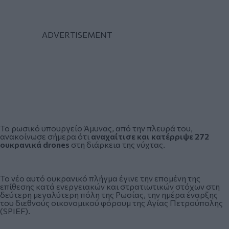
Το ρωσικό υπουργείο Άμυνας, από την πλευρά του,
ανακοίνωσε σήμερα ότι
αναχαίτισε και κατέρριψε 272
ουκρανικά drones
στη διάρκεια της νύχτας.
Το νέο αυτό ουκρανικό πλήγμα έγινε την επομένη της
επίθεσης κατά ενεργειακών και στρατιωτικών στόχων στη
δεύτερη μεγαλύτερη πόλη της Ρωσίας, την ημέρα έναρξης
του διεθνούς οικονομικού φόρουμ της Αγίας Πετρούπολης
(SPIEF).