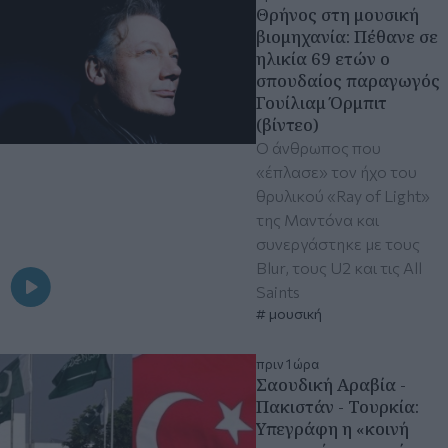
Θρήνος στη μουσική
βιομηχανία: Πέθανε σε
ηλικία 69 ετών ο
σπουδαίος παραγωγός
Γουίλιαμ Όρμπιτ
(βίντεο)
Ο άνθρωπος που
«έπλασε» τον ήχο του
θρυλικού «Ray of Light»
της Μαντόνα και
συνεργάστηκε με τους
Blur, τους U2 και τις All
Saints
μουσική
πριν 1 ώρα
Σαουδική Αραβία -
Πακιστάν - Τουρκία:
Υπεγράφη η «κοινή