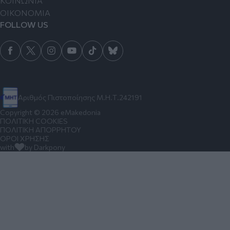
ΚΟΙΝΩΝΙΑ
ΟΙΚΟΝΟΜΙΑ
FOLLOW US
Αριθμός Πιστοποίησης Μ.Η.Τ.242191
Copyright © 2026 eMakedonia
ΠΟΛΙΤΙΚΗ COOKIES
ΠΟΛΙΤΙΚΗ ΑΠΟΡΡΗΤΟΥ
ΟΡΟΙ ΧΡΗΣΗΣ
with
by Darkpony