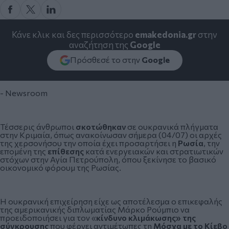
Κάνε κλικ και δες περισσότερο
emakedonia.gr
στην
αναζήτηση της
Google
Πρόσθεσέ το στην
Google
- Newsroom
Τέσσερις άνθρωποι
σκοτώθηκαν
σε ουκρανικά πλήγματα
στην
Κριμαία
, όπως ανακοίνωσαν σήμερα (04/07) οι αρχές
της χερσονήσου την οποία έχει προσαρτήσει η
Ρωσία
, την
επομένη της
επίθεσης
κατά ενεργειακών και στρατιωτικών
στόχων στην Αγία Πετρούπολη, όπου ξεκίνησε το βασικό
οικονομικό φόρουμ της
Ρωσίας
.
Η ουκρανική επιχείρηση είχε ως αποτέλεσμα ο επικεφαλής
της αμερικανικής διπλωματίας Μάρκο Ρούμπιο να
προειδοποιήσει για τον «
κίνδυνο κλιμάκωσης» της
σύγκρουσης
που φέρνει αντιμέτωπες τη
Μόσχα με το Κίεβο