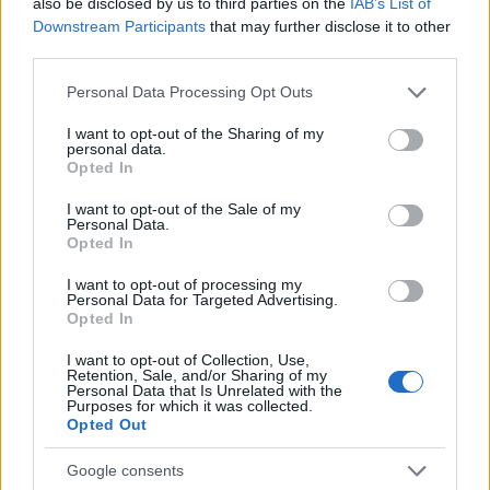
also be disclosed by us to third parties on the
IAB’s List of
Downstream Participants
that may further disclose it to other
third parties.
Η αρχή θα γίνει όταν πάψουν οι παροικούντες τα υπουργικά
γραφεία να αντιμετωπίζουν το κράτος σαν μαγαζί τους και
Please note that this website/app uses one or more Google
Personal Data Processing Opt Outs
να τους φαίνεται τόσο κανονικό και φυσιολογικό αυτό ώστε
services and may gather and store information including but
να βγαίνει από το στόμα τους ακόμη και σε ιδιωτικές
συζητήσεις…
not limited to your visit or usage behaviour. You may click to
I want to opt-out of the Sharing of my
personal data.
grant or deny consent to Google and its third-party tags to
Opted In
use your data for below specified purposes in below Google
consent section.
* Δημοσιεύτηκε στη "ΜτΚ" στις 05.07.2020.
I want to opt-out of the Sale of my
Personal Data.
Opted In
I want to opt-out of processing my
Διάβαστε περισσότερα
Personal Data for Targeted Advertising.
Opted In
Κυριακή 19 Ιου 2020, 23:00
I want to opt-out of Collection, Use,
Όταν η πραγματικότητα διαφωνεί μαζί μας
Retention, Sale, and/or Sharing of my
Personal Data that Is Unrelated with the
Purposes for which it was collected.
Opted Out
Χριστίνα Χαλεπλίδου
Google consents