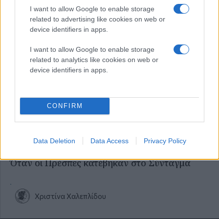
Κυριακή 12 Ιου 2020, 23:10
I want to allow Google to enable storage
Δημοσιογράφοι σάντουιτς
related to advertising like cookies on web or
device identifiers in apps.
I want to allow Google to enable storage
Χριστίνα Χαλεπλίδου
related to analytics like cookies on web or
device identifiers in apps.
Κυριακή 03 Φεβ 2019, 20:05
Η λογική έστριψε στη γωνία
CONFIRM
Χριστίνα Χαλεπλίδου
Data Deletion
Data Access
Privacy Policy
Κυριακή 27 Ιαν 2019, 20:00
Όταν οι Πρέσπες κατέβηκαν στο Σύνταγμα
Χριστίνα Χαλεπλίδου