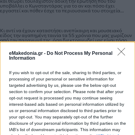
και θεωρεί τουλάχιστον άδικη την ερώτηση που του
υποβάλλει ο Κωνσταντάρας για το αν και πόσο έχει
εργαστεί και πόθεν έσχε τα περιουσιακά του στοιχεία...
Κι αντί να έχουν καταστήσει ανεπίκαιρη και μουσειακό
είδος την αγαπημένη ταινία τα 55 χρόνια που μας χωρίζουν
από την παραγωγή της, όσα διεκτραγωδεί μας είναι τόσο
γνώριμα και οικεία που αρκεί να αλλάξουμε ονόματα και
κοστούμια για να πεισθούμε ότι γυρίστηκε χθες. Κάτι
eMakedonia.gr -
Do Not Process My Personal
παραπάνω από μισός αιώνας και ο μόνος χαρακτήρας που
Information
εξέλιπε από την ελληνική πολιτική ζωή είναι ο κύριος
Μαυρογιαλούρος και το σπάνιο φιλότιμό του που τον
οδήγησε να παρατήσει τα προνόμια που του εξασφάλιζε η
If you wish to opt-out of the sale, sharing to third parties, or
εμπλοκή του με την πολιτική, αναγνωρίζοντας ότι εκεί
βρέθηκε για να προσφέρει όχι για να απολαμβάνει.
processing of your personal or sensitive information for
targeted advertising by us, please use the below opt-out
section to confirm your selection. Please note that after your
opt-out request is processed you may continue seeing
Έφυγε ελπίζοντας να βρεθεί κάποιος να κάνει αυτό για το
οποίο ο ίδιος αποδείχθηκε λίγος.
interest-based ads based on personal information utilized by
us or personal information disclosed to third parties prior to
your opt-out. You may separately opt-out of the further
Πόσοι καλοί άνθρωποι άραγε πίστεψαν έκτοτε και
disclosure of your personal information by third parties on the
συνεχίζουν να ελπίζουν ότι κάποια στιγμή θα αναδειχθούν
IAB’s list of downstream participants. This information may
τέτοιοι πολιτικοί…