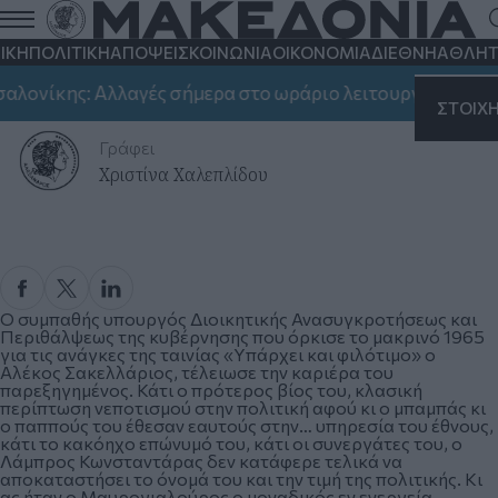
ΙΚΗ
ΠΟΛΙΤΙΚΗ
ΑΠΟΨΕΙΣ
ΚΟΙΝΩΝΙΑ
ΟΙΚΟΝΟΜΙΑ
ΔΙΕΘΝΗ
ΑΘΛΗΤ
Ο φιλότιμος κύριος Μαυρογιαλούρος
ονίκης: Αλλαγές σήμερα στο ωράριο λειτουργίας
ΣΗΜΑΝ
Δευτέρα 06 Ιουλίου 2020, 16:37
ΣΤΟΙΧ
Γράφει
Χριστίνα Χαλεπλίδου
Ο συμπαθής υπουργός Διοικητικής Ανασυγκροτήσεως και
Περιθάλψεως της κυβέρνησης που όρκισε το μακρινό 1965
για τις ανάγκες της ταινίας «Υπάρχει και φιλότιμο» ο
Αλέκος Σακελλάριος, τέλειωσε την καριέρα του
παρεξηγημένος. Κάτι ο πρότερος βίος του, κλασική
περίπτωση νεποτισμού στην πολιτική αφού κι ο μπαμπάς κι
ο παππούς του έθεσαν εαυτούς στην… υπηρεσία του έθνους,
κάτι το κακόηχο επώνυμό του, κάτι οι συνεργάτες του, ο
Λάμπρος Κωνσταντάρας δεν κατάφερε τελικά να
αποκαταστήσει το όνομά του και την τιμή της πολιτικής. Κι
ας ήταν ο Μαυρογιαλούρος ο μοναδικός εν ενεργεία