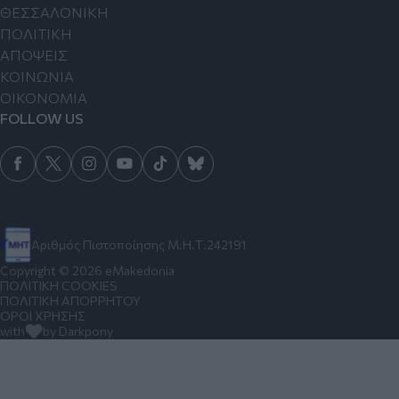
ΘΕΣΣΑΛΟΝΙΚΗ
ΠΟΛΙΤΙΚΗ
ΑΠΟΨΕΙΣ
ΚΟΙΝΩΝΙΑ
ΟΙΚΟΝΟΜΙΑ
FOLLOW US
Αριθμός Πιστοποίησης Μ.Η.Τ.242191
Copyright © 2026 eMakedonia
ΠΟΛΙΤΙΚΗ COOKIES
ΠΟΛΙΤΙΚΗ ΑΠΟΡΡΗΤΟΥ
ΟΡΟΙ ΧΡΗΣΗΣ
with
by Darkpony