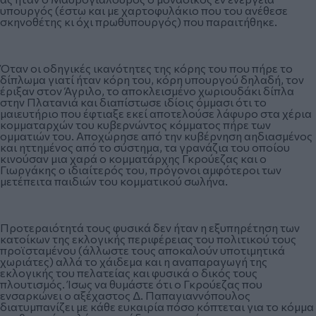
υπουργός (έστω και με χαρτοφυλάκιο που του ανέθεσε
σκηνοθέτης κι όχι πρωθυπουργός) που παραιτήθηκε.
Όταν οι οδηγικές ικανότητες της κόρης του που πήρε το
δίπλωμα γιατί ήταν κόρη του, κόρη υπουργού δηλαδή, τον
έριξαν στον Άγριλο, το αποκλεισμένο χωριουδάκι δίπλα
στην Πλατανιά και διαπίστωσε ιδίοις όμμασι ότι το
μαιευτήριο που έφτιαξε εκεί αποτελούσε λάφυρο στα χέρια
κομματαρχών του κυβερνώντος κόμματος πήρε των
ομματιών του. Αποχώρησε από την κυβέρνηση αηδιασμένος
και ηττημένος από το σύστημα, τα γρανάζια του οποίου
κινούσαν μια χαρά ο κομματάρχης Γκρούεζας και ο
Γιωργάκης ο ιδιαίτερός του, πρόγονοι αμφότεροι των
μετέπειτα παιδιών του κομματικού σωλήνα.
Προτεραιότητά τους φυσικά δεν ήταν η εξυπηρέτηση των
κατοίκων της εκλογικής περιφέρειας του πολιτικού τους
προϊσταμένου (άλλωστε τους αποκαλούν υποτιμητικά
χωριάτες) αλλά το χάιδεμα και η αναπαραγωγή της
εκλογικής του πελατείας και φυσικά ο δικός τους
πλουτισμός. Ίσως να θυμάστε ότι ο Γκρούεζας που
ενσαρκώνει ο αξέχαστος Δ. Παπαγιαννόπουλος
διατυμπανίζει με κάθε ευκαιρία πόσο κόπτεται για το κόμμα