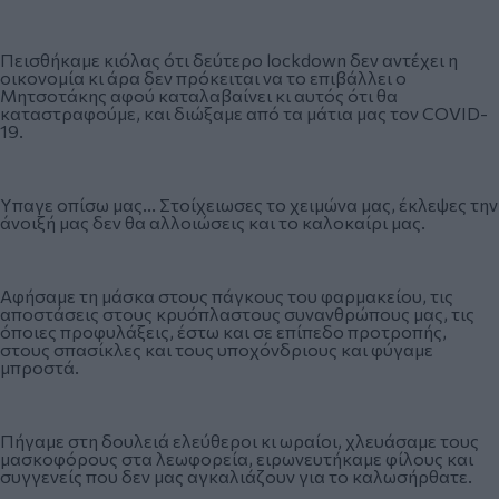
Πεισθήκαμε κιόλας ότι δεύτερο lockdown δεν αντέχει η
οικονομία κι άρα δεν πρόκειται να το επιβάλλει ο
Μητσοτάκης αφού καταλαβαίνει κι αυτός ότι θα
καταστραφούμε, και διώξαμε από τα μάτια μας τον COVID-
19.
Ύπαγε οπίσω μας... Στοίχειωσες το χειμώνα μας, έκλεψες την
άνοιξή μας δεν θα αλλοιώσεις και το καλοκαίρι μας.
Αφήσαμε τη μάσκα στους πάγκους του φαρμακείου, τις
αποστάσεις στους κρυόπλαστους συνανθρώπους μας, τις
όποιες προφυλάξεις, έστω και σε επίπεδο προτροπής,
στους σπασίκλες και τους υποχόνδριους και φύγαμε
μπροστά.
Πήγαμε στη δουλειά ελεύθεροι κι ωραίοι, χλευάσαμε τους
μασκοφόρους στα λεωφορεία, ειρωνευτήκαμε φίλους και
συγγενείς που δεν μας αγκαλιάζουν για το καλωσήρθατε.