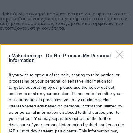
Ήρθε όμως η σκληρή πραγματικότητα και οι φανατικοί του
κοροϊδοϊού μένουν χωρίς επιχειρήματα στο άκουσμα των
αυξημένων κρουσμάτων, εισαγόμενων και ορφανών που
εντοπίζονται στην κοινότητα.
Το βάσιμο της ανησυχίας συμπλήρωσε η εμφάνιση
κρουσμάτων σε παιδική κατασκήνωση στο πρώτο πόδι και η
eMakedonia.gr -
Do Not Process My Personal
πρωτότυπη έρευνα του ΑΠΘ για τα αστικά λύματα της
Information
Θεσσαλονίκης που δείχνει πολλούς ασυμπτωματικούς
ασθενείς, και εικόνα πληθυσμού όμοια με αυτή του
περασμένου Απριλίου της καραντίνας.
If you wish to opt-out of the sale, sharing to third parties, or
processing of your personal or sensitive information for
targeted advertising by us, please use the below opt-out
Ευτυχώς στην Ελλάδα όπου ασφαλώς περιμέναμε αύξηση
section to confirm your selection. Please note that after your
των κρουσμάτων με το άνοιγμα των συνόρων δεν ζηλέψαμε
opt-out request is processed you may continue seeing
την ηγεσία της Σερβίας όπου ο ιός θερίζει αλλά ο λαϊκισμός
νικάει. Ακόμη και ένα lockdown του Σαββατοκύριακου στο
interest-based ads based on personal information utilized by
Βελιγράδι που αποφασίστηκε για να περιοριστεί ο η
us or personal information disclosed to third parties prior to
διασπορά του ιού, αναιρέθηκε μπροστά στις αντιδράσεις
your opt-out. You may separately opt-out of the further
των πολιτών.
disclosure of your personal information by third parties on the
IAB’s list of downstream participants. This information may