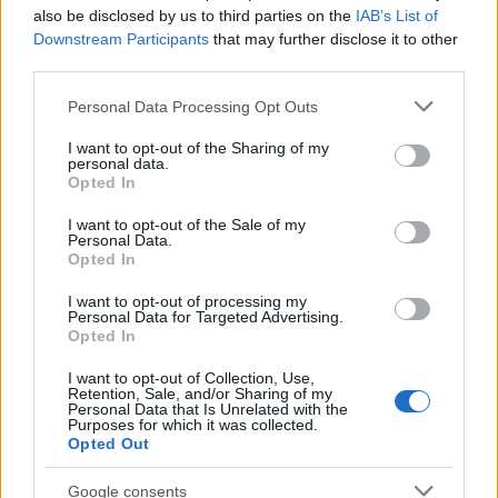
also be disclosed by us to third parties on the
IAB’s List of
Η πρώτη θερινή δέσμη μέτρων που έλαβε η κυβέρνηση κι
έδειχναν σκεπτικισμό -όπως η είσοδος στη χώρα με
Downstream Participants
that may further disclose it to other
υποχρεωτικό τεστ τριημέρου και η απαγόρευση των
third parties.
πανηγυριών -έγινε δεκτή με ανακούφιση. Εκτός ελαχίστων
εξαιρέσεων και αντιρρήσεων κυρίως από εκπροσώπους της
Please note that this website/app uses one or more Google
Personal Data Processing Opt Outs
Τοπικής Αυτοδιοίκησης που τονώνουν την εικόνα τους-
services and may gather and store information including but
κάποιοι δικαιολογούν και την ύπαρξή τους- με την
οργάνωση του πιο δημοφιλούς πανηγυριού στην
not limited to your visit or usage behaviour. You may click to
I want to opt-out of the Sharing of my
επικράτεια, οι υπόλοιποι κατάλαβαν ότι για να λαμβάνονται
personal data.
grant or deny consent to Google and its third-party tags to
αυτά τα μέτρα παρά το κόστος τους είναι απαραίτητα.
Opted In
use your data for below specified purposes in below Google
consent section.
I want to opt-out of the Sale of my
Personal Data.
Αναμφίβολα πλέον, η δύσκολη εξίσωση της προστασίας της
Opted In
δημόσιας υγείας και του ταυτόχρονου περιορισμού των
ζημιών στον τουρισμό γίνεται ακόμη δυσκολότερη.
I want to opt-out of processing my
Personal Data for Targeted Advertising.
Opted In
Γι’ αυτό το Μαξίμου θα πρέπει να είναι έτοιμο να
I want to opt-out of Collection, Use,
αντιμετωπίσει με τόλμη τα νέα δεδομένα ακόμη κι αν
Retention, Sale, and/or Sharing of my
χρειαστεί να θυσιάσει το state of mind ελληνικό καλοκαίρι
Personal Data that Is Unrelated with the
που οραματίστηκε. Αλλά και οι πολίτες που ένιωσαν εθνικά
Purposes for which it was collected.
υπερήφανοι για την πετυχημένη αντιμετώπιση της
Opted Out
πανδημίας θα πρέπει να επιδείξουν και πάλι προσωπική
υπευθυνότητα και υπομονή.
Google consents