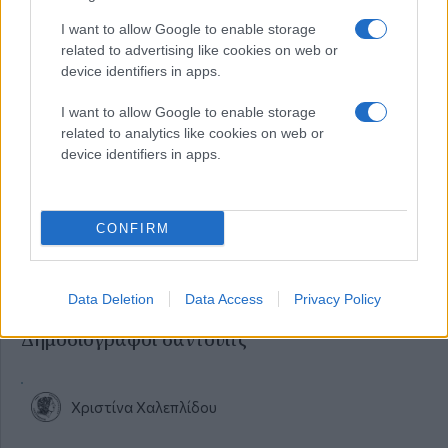
I want to allow Google to enable storage
Μακάρι να είναι το μόνο πρόβλημα οι αντικρυστοί που θα
related to advertising like cookies on web or
στερηθούμε. Θα στήσουμε καλύτερους του χρόνου που θα’
device identifiers in apps.
χουμε και τα 200 χρόνια από την ελληνική επανάσταση. Τότε
να δείτε κλαρίνα και χορούς και γιορτές και πανηγύρια.
Εμβολίου επιτρέποντος βεβαίως…
I want to allow Google to enable storage
related to analytics like cookies on web or
device identifiers in apps.
*Δημοσιεύθηκε στη "ΜτΚ" στις 19 Ιουλίου 2020
CONFIRM
Διάβαστε περισσότερα
Data Deletion
Data Access
Privacy Policy
Κυριακή 12 Ιου 2020, 23:10
Δημοσιογράφοι σάντουιτς
Χριστίνα Χαλεπλίδου