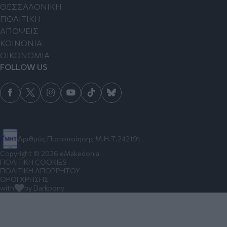
ΘΕΣΣΑΛΟΝΙΚΗ
ΠΟΛΙΤΙΚΗ
ΑΠΟΨΕΙΣ
ΚΟΙΝΩΝΙΑ
ΟΙΚΟΝΟΜΙΑ
FOLLOW US
Αριθμός Πιστοποίησης Μ.Η.Τ.242191
Copyright © 2026 eMakedonia
ΠΟΛΙΤΙΚΗ COOKIES
ΠΟΛΙΤΙΚΗ ΑΠΟΡΡΗΤΟΥ
ΟΡΟΙ ΧΡΗΣΗΣ
with
by Darkpony