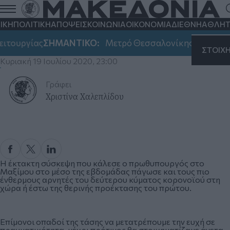
ΙΚΗ
ΠΟΛΙΤΙΚΗ
ΑΠΟΨΕΙΣ
ΚΟΙΝΩΝΙΑ
ΟΙΚΟΝΟΜΙΑ
ΔΙΕΘΝΗ
ΑΘΛΗΤ
Όταν η πραγματικότητα διαφωνεί μαζί
ιτουργίας
ΣΗΜΑΝΤΙΚΟ:
Μετρό Θεσσαλονίκης: Αλλάζει σ
μας
ΣΤΟΙΧ
Κυριακή 19 Ιουλίου 2020, 23:00
Γράφει
Χριστίνα Χαλεπλίδου
Η έκτακτη σύσκεψη που κάλεσε ο πρωθυπουργός στο
Μαξίμου στο μέσο της εβδομάδας πάγωσε και τους πιο
ένθερμους αρνητές του δεύτερου κύματος κορονοϊού στη
χώρα ή έστω της θερινής προέκτασης του πρώτου.
Επίμονοι οπαδοί της τάσης να μετατρέπουμε την ευχή σε
πραγματικότητα, μέχρι πρότινος θα στοιχηματίζαμε άνετα