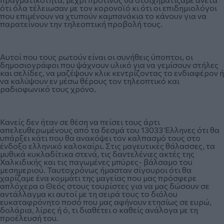
ότι όλα τέλειωσαν με τον κορονοϊό κι ότι οι επιδημιολόγοι
που επιμένουν να χτυπούν καμπανάκια το κάνουν για να
παρατείνουν την τηλεοπτική προβολή τους.
Αυτοί που τους ρωτούν είναι οι συνήθεις ύποπτοι, οι
δημοσιογράφοι που ψάχνουν υλικό για να γεμίσουν στήλες
και σελίδες, να μαζέψουν κλικ κεντρίζοντας το ενδιαφέρον ή
να καλύψουν εν μέσω θέρους τον τηλεοπτικό και
ραδιοφωνικό τους χρόνο.
Κανείς δεν ήταν σε θέση να πείσει τους άρτι
απελευθερωμένους από τα δεσμά του 13033 Έλληνες ότι θα
υπάρξει κάτι που θα ανακόψει τoν καλπασμό τους στο
ένδοξο ελληνικό καλοκαίρι. Στις μαγευτικές θάλασσες, τα
μυθικά κυκλαδίτικα στενά, τις δαντελένιες ακτές της
Χαλκιδικής και τις παγωμένες μπύρες- βάλσαμο του
μεσημεριού. Ταυτοχρόνως ήμασταν σίγουροι ότι θα
χαρίζαμε ένα κομμάτι της μαγείας που μας πρόσφερε
απλόχερα ο Θεός στους τουρίστες για να μας δώσουν σε
αντάλλαγμα κι αυτοί με τη σειρά τους το διόλου
ευκαταφρόνητο ποσό που μας αφήνουν ετησίως σε ευρώ,
δολάρια, λίρες ή ό, τι διαθέτει ο καθείς ανάλογα με τη
προέλευσή του.