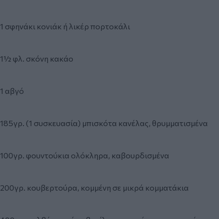
1 σφηνάκι κονιάκ ή λικέρ πορτοκάλι
1½ φλ. σκόνη κακάο
1 αβγό
185γρ. (1 συσκευασία) μπισκότα κανέλας, θρυμματισμένα
100γρ. φουντούκια ολόκληρα, καβουρδισμένα
200γρ. κουβερτούρα, κομμένη σε μικρά κομματάκια