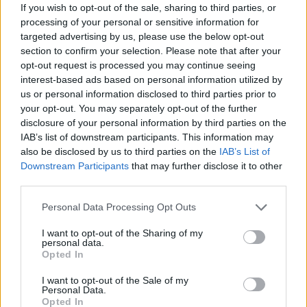
If you wish to opt-out of the sale, sharing to third parties, or
processing of your personal or sensitive information for
Tip
targeted advertising by us, please use the below opt-out
section to confirm your selection. Please note that after your
opt-out request is processed you may continue seeing
interest-based ads based on personal information utilized by
Τα φουντούκια και τα μπισκότα κανέλας, δεν μας
περιορίζουν. Επιλέξτε όποιο μπισκότο και όποιον ξηρό
us or personal information disclosed to third parties prior to
καρπό σας αρέσει!
your opt-out. You may separately opt-out of the further
disclosure of your personal information by third parties on the
IAB’s list of downstream participants. This information may
also be disclosed by us to third parties on the
IAB’s List of
Downstream Participants
that may further disclose it to other
third parties.
Food Styling: Ελένη Πεταλίδου-majeriko.gr
Please note that this website/app uses one or more Google
Personal Data Processing Opt Outs
services and may gather and store information including but
not limited to your visit or usage behaviour. You may click to
I want to opt-out of the Sharing of my
Photos: Νίκος Πάππας
personal data.
grant or deny consent to Google and its third-party tags to
Opted In
use your data for below specified purposes in below Google
Κάνε κλικ και δες περισσότερο
emakedonia.gr
στην
consent section.
I want to opt-out of the Sale of my
αναζήτηση της
Google
Personal Data.
Opted In