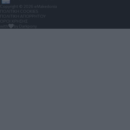
Copyright © 2026 eMakedonia
ΠΟΛΙΤΙΚΗ COOKIES
ΠΟΛΙΤΙΚΗ ΑΠΟΡΡΗΤΟΥ
ΟΡΟΙ ΧΡΗΣΗΣ
with
by Darkpony