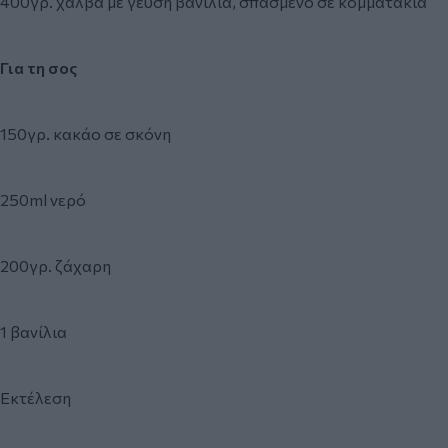
400γρ. χαλβά με γεύση βανίλια, σπασμένο σε κομματάκια
Για τη σος
150γρ. κακάο σε σκόνη
250ml νερό
200γρ. ζάχαρη
1 βανίλια
Εκτέλεση