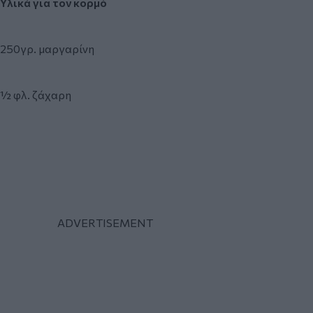
Υλικά για τον κορμό
250γρ. μαργαρίνη
½ φλ. ζάχαρη