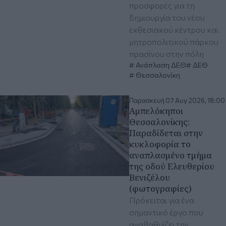
προσφορές για τη
δημιουργία του νέου
εκθεσιακού κέντρου και
μητροπολιτικού πάρκου
πρασίνου στην πόλη
Ανάπλαση ΔΕΘ
ΔΕΘ
Θεσσαλονίκη
Παρασκευή 07 Αυγ 2026, 18:00
Αμπελόκηποι
Θεσσαλονίκης:
Παραδίδεται στην
κυκλοφορία το
αναπλασμένο τμήμα
της οδού Ελευθερίου
Βενιζέλου
(φωτογραφίες)
Πρόκειται για ένα
σημαντικό έργο που
αναβαθμίζει την