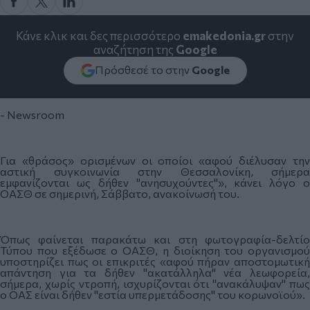
Κάνε κλικ και δες περισσότερο
emakedonia.gr
στην
αναζήτηση της
Google
Πρόσθεσέ το στην
Google
- Newsroom
Για «θράσος» ορισμένων οι οποίοι «αφού διέλυσαν την
αστική συγκοινωνία στην Θεσσαλονίκη, σήμερα
εμφανίζονται ως δήθεν "ανησυχούντες"», κάνει λόγο ο
ΟΑΣΘ σε σημερινή, Σάββατο, ανακοίνωσή του.
Όπως φαίνεται παρακάτω και στη φωτογραφία-δελτίο
Τύπου που εξέδωσε ο ΟΑΣΘ, η διοίκηση του οργανισμού
υποστηρίζει πως οι επικριτές «αφού πήραν αποστομωτική
απάντηση για τα δήθεν "ακατάλληλα" νέα λεωφορεία,
σήμερα, χωρίς ντροπή, ισχυρίζονται ότι "ανακάλυψαν" πως
ο ΟΑΣ είναι δήθεν "εστία υπερμετάδοσης" του κορωνοϊού».