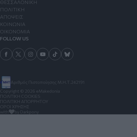
ΘΕΣΣΑΛΟΝΙΚΗ
ΠΟΛΙΤΙΚΗ
ΑΠΟΨΕΙΣ
ΚΟΙΝΩΝΙΑ
ΟΙΚΟΝΟΜΙΑ
FOLLOW US
Αριθμός Πιστοποίησης Μ.Η.Τ.242191
Copyright © 2026 eMakedonia
ΠΟΛΙΤΙΚΗ COOKIES
ΠΟΛΙΤΙΚΗ ΑΠΟΡΡΗΤΟΥ
ΟΡΟΙ ΧΡΗΣΗΣ
with
by Darkpony