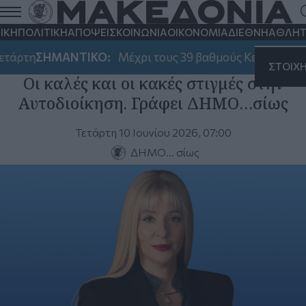
Μονόλογοι
ΙΚΗ
ΠΟΛΙΤΙΚΗ
ΑΠΟΨΕΙΣ
ΚΟΙΝΩΝΙΑ
ΟΙΚΟΝΟΜΙΑ
ΔΙΕΘΝΗ
ΑΘΛΗΤ
ετάρτη
ΣΗΜΑΝΤΙΚΟ:
Μέχρι τους 39 βαθμούς Κελσίου θα 
ΣΤΟΙΧ
Οι καλές και οι κακές στιγμές στην
Αυτοδιοίκηση. Γράφει ΔΗΜΟ…σίως
Τετάρτη 10 Ιουνίου 2026, 07:00
ΔΗΜΟ... σίως