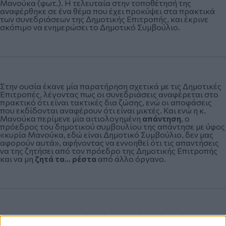
Μανούκα (φωτ.). Η τελευταία στην τοποθέτησή της
αναφέρθηκε σε ένα θέμα που έχει προκύψει στα πρακτικά
των συνεδριάσεων της Δημοτικής Επιτροπής, και έκρινε
σκόπιμο να ενημερώσει το Δημοτικό Συμβούλιο.
Στην ουσία έκανε μία παρατήρηση σχετικά με τις Δημοτικές
Επιτροπές, λέγοντας πως οι συνεδριάσεις αναφέρεται στο
πρακτικό ότι είναι τακτικές δια ζώσης, ενώ οι αποφάσεις
που εκδίδονται αναφέρουν ότι είναι μικτές. Και ενώ η κ.
Μανούκα περίμενε μία αιτιολογημένη
απάντηση
, ο
πρόεδρος του δημοτικού συμβουλίου της απάντησε με ύφος
«κυρία Μανούκα, εδώ είναι Δημοτικό Συμβούλιο, δεν μας
αφορούν αυτά», αφήνοντας να εννοηθεί ότι τις απαντήσεις
να της ζητήσει από τον πρόεδρο της Δημοτικής Επιτροπής
και να μη
ζητά τα… ρέστα
από άλλο όργανο.
Ο δήμαρχος Κορδελιού-Ευόσμου από την άλλη, έζησε
μεγάλες στιγμές προ ημερών, καθώς είχε την ευκαιρία να