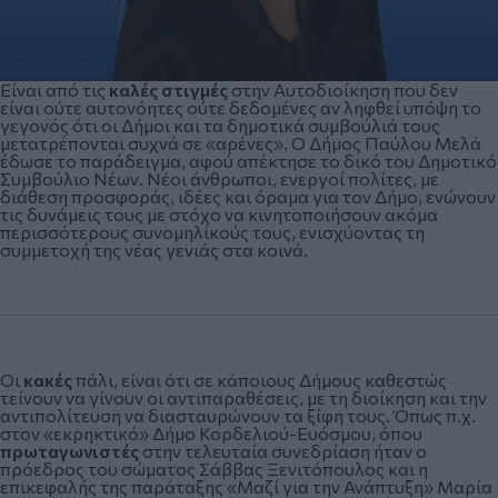
Είναι από τις
καλές στιγμές
στην Αυτοδιοίκηση που δεν
είναι ούτε αυτονόητες ούτε δεδομένες αν ληφθεί υπόψη το
γεγονός ότι οι Δήμοι και τα δημοτικά συμβούλιά τους
μετατρέπονται συχνά σε «αρένες». Ο Δήμος Παύλου Μελά
έδωσε το παράδειγμα, αφού απέκτησε το δικό του Δημοτικό
Συμβούλιο Νέων. Νέοι άνθρωποι, ενεργοί πολίτες, με
διάθεση προσφοράς, ιδέες και όραμα για τον Δήμο, ενώνουν
τις δυνάμεις τους με στόχο να κινητοποιήσουν ακόμα
περισσότερους συνομηλίκούς τους, ενισχύοντας τη
συμμετοχή της νέας γενιάς στα κοινά.
Οι
κακές
πάλι, είναι ότι σε κάποιους Δήμους καθεστώς
τείνουν να γίνουν οι αντιπαραθέσεις, με τη διοίκηση και την
αντιπολίτευση να διασταυρώνουν τα ξίφη τους. Όπως π.χ.
στον «εκρηκτικό» Δήμο Κορδελιού-Ευόσμου, όπου
πρωταγωνιστές
στην τελευταία συνεδρίαση ήταν ο
πρόεδρος του σώματος Σάββας Ξενιτόπουλος και η
επικεφαλής της παράταξης «Μαζί για την Ανάπτυξη» Μαρία