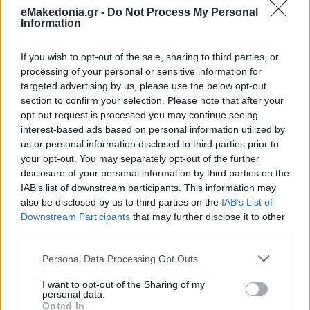
συναντηθεί με τον παιδικό του φίλο, τον
Αρχιεπίσκοπο
eMakedonia.gr -
Do Not Process My Personal
Αμερικής Ελπιδοφόρο
. Ο Λευτέρης Αλεξανδρίδης τον
Information
συνάντησε στη Θεσσαλονίκη στην κατακόμβη του Ιερού
Ναού Ευαγγελισμού της Θεοτόκου Ευόσμου, όπου παρέστη
ο κ.κ. Ελπιδοφόρος, με τον οποίο συνέφαγε κατά τη
If you wish to opt-out of the sale, sharing to third parties, or
διάρκεια δείπνου που παρέθεσε η Ιερά Μητρόπολη
processing of your personal or sensitive information for
Νεαπόλεως και Σταυρουπόλεως.
targeted advertising by us, please use the below opt-out
section to confirm your selection. Please note that after your
opt-out request is processed you may continue seeing
interest-based ads based on personal information utilized by
us or personal information disclosed to third parties prior to
Αρχιεπίσκοπος και δήμαρχος είχαν πολλά να πουν και
your opt-out. You may separately opt-out of the further
περισσότερα να θυμηθούν από τα κοινά παιδικά τους
disclosure of your personal information by third parties on the
βιώματα
, αφού μεγάλωσαν στην ίδια γειτονιά. Ο δήμαρχος
IAB’s list of downstream participants. This information may
του μίλησε για όλα, αλλά εστίασε στις προσπάθειες που
καταβάλλει η διοίκησή του για την ανάπτυξη του Δήμου
also be disclosed by us to third parties on the
IAB’s List of
Κορδελιού-Ευόσμου. Ο κ.κ. Ελπιδοφόρος, πάντως, χάρηκε
Downstream Participants
that may further disclose it to other
πολύ τη
συνάντηση
με τον παιδικό του φίλο, ενώ έσπευσε να
third parties.
καλέσει τον κ. Αλεξανδρίδη, όπως και άλλους δημάρχους
της δυτικής Θεσσαλονίκης να συνοδεύσουν τον
Please note that this website/app uses one or more Google
Μητροπολίτη κ. Βαρνάβα στην επίσκεψή του στις ΗΠΑ ως
Personal Data Processing Opt Outs
φιλοξενούμενοι της Αρχιεπισκοπής Αμερικής.
services and may gather and store information including but
not limited to your visit or usage behaviour. You may click to
I want to opt-out of the Sharing of my
personal data.
grant or deny consent to Google and its third-party tags to
Opted In