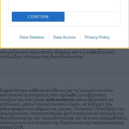
CONFIRM
Ο Κώδικας όμως δέχθηκε
σκληρή κριτική
και μάλιστα από
ένα πρόσωπο που μόνο αναμενόμενο δεν ήταν για την
ηγεσία του ΥΠΕΣ. Ο πρώην Πρόεδρος της Δημοκρατίας
Data Deletion
Data Access
Privacy Policy
Προκόπης Παυλόπουλος κατά τη διάρκεια της ημερίδας της
ΚΕΔΕ για τη συνταγματική αναθεώρηση και το μέλλον της
Τοπικής Αυτοδιοίκησης, αφήνοντας σαφείς
αιχμές
για τον
νέο εκλογικό νόμο στους Δήμους και τις κυβερνητικές
επιδιώξεις ελέγχου της Αυτοδιοίκησης.
Εμφανίστηκε κάθετα αντίθετος με τη λογική του νέου
εκλογικού συστήματος που προωθεί η κυβέρνηση,
τονίζοντας πως είναι
«αδιανόητο»
μία κυβέρνηση να
επιδιώκει, μέσω του εκλογικού νόμου, να ελέγχει την
πλειοψηφία των Δήμων της χώρας. Ο πρώην Πρόεδρος της
Δημοκρατίας υπερασπίστηκε με ένταση την αυτονομία της
Αυτοδιοίκησης και προειδοποίησε ότι τέτοιες παρεμβάσεις
αλλοιώνουν τον πυρήνα της δημοκρατικής εκπροσώπησης
στους ΟΤΑ.