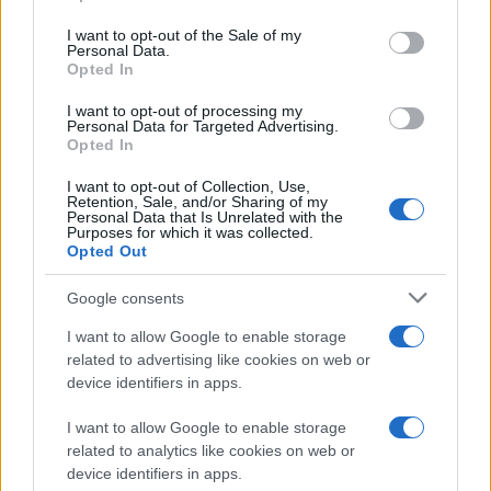
use your data for below specified purposes in below Google
consent section.
I want to opt-out of the Sale of my
Personal Data.
Σε άλλα νέα, ο
Κώδικας Αυτοδιοίκησης
οδεύει πλέον προς
Opted In
ψήφιση στη βουλή, διαδικασία που προβλέπεται εντός
Ιουνίου, χωρίς αυτό να σημαίνει ότι δεν συνεχίζει να
I want to opt-out of processing my
συναντά αντιδράσεις. Πρώτος τον λίθο στην ΚΕΔΕ έριξε ο
Personal Data for Targeted Advertising.
δήμαρχος Αθηναίων Χάρης Δούκας και συνέχισε σε
Opted In
εκδήλωση του ΠΑΣΟΚ για την Αυτοδιοίκηση. Μιλώντας για
τον Κώδικα υποστήριξε ότι είναι
«βαθιά οπισθοδρόμηση»
,
ότι συμβάλλει στο «συγκεντρωτικό κράτος» και ότι συνιστά
I want to opt-out of Collection, Use,
«ευθεία υπονόμευση της διοικητικής και οικονομικής
Retention, Sale, and/or Sharing of my
Personal Data that Is Unrelated with the
αυτοτέλειας των Δήμων».
Purposes for which it was collected.
Opted Out
Google consents
I want to allow Google to enable storage
Ο κ. Δούκας έβαλε εναντίον της κυβέρνησης και εναντίον
related to advertising like cookies on web or
του υπουργού Εσωτερικών Θεόδωρου Λιβάνιου,
υποστηρίζοντας ότι με τον νέο Κώδικα οι Δήμοι χάνουν
device identifiers in apps.
ουσιαστικές
αρμοδιότητες
και πως για όλα τα μεγάλα
ζητήματα, από τις πολεοδομικές μέχρι τις κυκλοφοριακές
I want to allow Google to enable storage
ρυθμίσεις, «το υπουργείο θα αποφασίζει με απλή
related to analytics like cookies on web or
γνωμάτευση των Δήμων».
Τόσο καλά…
device identifiers in apps.