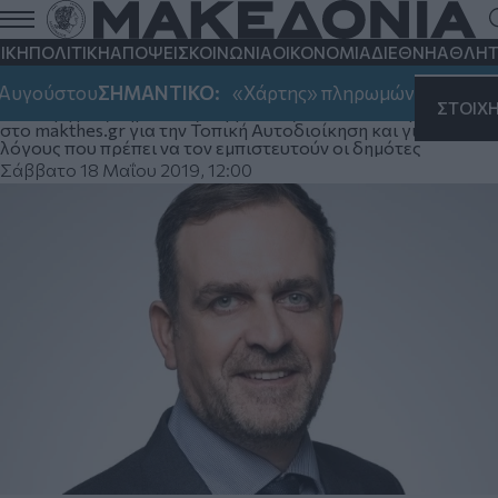
Όθωνας Παπαδόπουλος: Αποφάσισα να
ασχοληθώ με την πόλη μου με κίνητρο
ΙΚΗ
ΠΟΛΙΤΙΚΗ
ΑΠΟΨΕΙΣ
ΚΟΙΝΩΝΙΑ
ΟΙΚΟΝΟΜΙΑ
ΔΙΕΘΝΗ
ΑΘΛΗΤ
την επιθυμία μου να προσφέρω
Αυγούστου
ΣΗΜΑΝΤΙΚΟ:
«Χάρτης» πληρωμών από e-ΕΦΚΑ
ΣΤΟΙΧ
Ο υποψήφιος δημοτικός σύμβουλος Θεσσαλονίκης μιλάει
στο makthes.gr για την Τοπική Αυτοδιοίκηση και για τους
λόγους που πρέπει να τον εμπιστευτούν οι δημότες
Σάββατο 18 Μαΐου 2019, 12:00