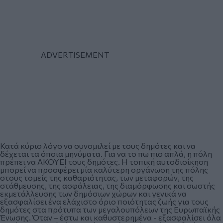
Κατά κύριο λόγο να συνομιλεί με τους δημότες και να
δέχεται τα όποια μηνύματα. Για να το πω πιο απλά, η πόλη
πρέπει να ΑΚΟΥΕΙ τους δημότες. Η τοπική αυτοδιοίκηση
μπορεί να προσφέρει μία καλύτερη οργάνωση της πόλης
στους τομείς της καθαριότητας, των μεταφορών, της
στάθμευσης, της ασφάλειας, της διαμόρφωσης και σωστής
εκμετάλλευσης των δημόσιων χώρων και γενικά να
εξασφαλίσει ένα ελάχιστο όριο ποιότητας ζωής για τους
δημότες στα πρότυπα των μεγαλουπόλεων της Ευρωπαϊκής
Ένωσης. Όταν – έστω και καθυστερημένα - εξασφαλίσει όλα