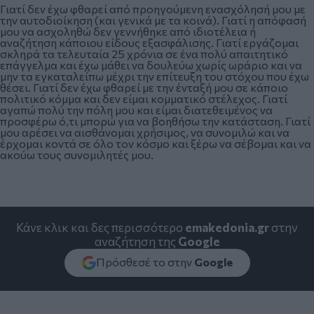
Γιατί δεν έχω φθαρεί από προηγούμενη ενασχόλησή μου με
την αυτοδιοίκηση (και γενικά με τα κοινά). Γιατί η απόφασή
μου να ασχοληθώ δεν γεννήθηκε από ιδιοτέλεια ή
αναζήτηση κάποιου είδους εξασφάλισης. Γιατί εργάζομαι
σκληρά τα τελευταία 25 χρόνια σε ένα πολύ απαιτητικό
επάγγελμα και έχω μάθει να δουλεύω χωρίς ωράριο και να
μην τα εγκαταλείπω μέχρι την επίτευξη του στόχου που έχω
θέσει. Γιατί δεν έχω φθαρεί με την ένταξή μου σε κάποιο
πολιτικό κόμμα και δεν είμαι κομματικό στέλεχος. Γιατί
αγαπώ πολύ την πόλη μου και είμαι διατεθειμένος να
προσφέρω ό,τι μπορώ για να βοηθήσω την κατάσταση. Γιατί
μου αρέσει να αισθάνομαι χρήσιμος, να συνομιλώ και να
έρχομαι κοντά σε όλο τον κόσμο και ξέρω να σέβομαι και να
ακούω τους συνομιλητές μου.
Κάνε κλικ και δες περισσότερο
emakedonia.gr
στην
αναζήτηση της
Google
Πρόσθεσέ το στην
Google