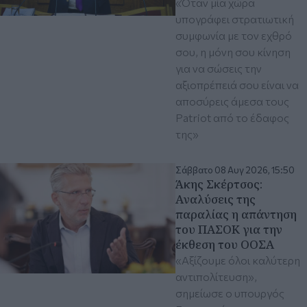
«Όταν μία χώρα
υπογράφει στρατιωτική
συμφωνία με τον εχθρό
σου, η μόνη σου κίνηση
για να σώσεις την
αξιοπρέπειά σου είναι να
αποσύρεις άμεσα τους
Patriot από το έδαφος
της»
Σάββατο 08 Αυγ 2026, 15:50
Άκης Σκέρτσος:
Aναλύσεις της
παραλίας η απάντηση
του ΠΑΣΟΚ για την
έκθεση του ΟΟΣΑ
«Αξίζουμε όλοι καλύτερη
αντιπολίτευση»,
σημείωσε ο υπουργός