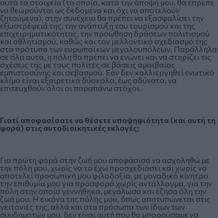
αυτά τα στοιχεία (τα οποία, κατά την άποψή μου, θα έπρεπε
να θεωρούνται ως δεδομένα και όχι να αποτελούν
ζητούμενα), στην συνέχεια θα πρέπει να εξασφαλίσει την
εξωστρέφειά της, την ανάπτυξη του τουρισμού και της
επιχειρηματικότητας, την προώθηση δράσεων πολιτισμού
και αθλητισμού, καθώς και τον μελλοντικό σχεδιασμό της
στα πρότυπα των ευρωπαϊκών μεγαλουπόλεων. Παράλληλα
σε όλα αυτά, η πόλη θα πρέπει να ενώνει και να στηρίζει τις
σχέσεις της με τους πολίτες σε βάσεις αμοιβαίας
εμπιστοσύνης και σεβασμού. Εάν δεν καλλιεργηθεί ενωτικό
κλίμα είναι εξαιρετικά δύσκολο, έως αδύνατο, να
επιτευχθούν όλοι οι παραπάνω στόχοι.
Γιατί αποφασίσατε να θέσετε υποψηφιότητα (και αυτή τη
φορά) στις αυτοδιοικητικές εκλογές;
Για πρώτη φορά στην ζωή μου αποφάσισα να ασχοληθώ με
την πόλη μου, χωρίς να το έχω προσχεδιάσει και χωρίς να
αποτελεί προσωπική μου φιλοδοξία, με μοναδικό κίνητρο
την επιθυμία μου για προσφορά χωρίς αντάλλαγμα, για την
πόλη στην οποία γεννήθηκα, μεγάλωσα και έζησα όλη την
ζωή μου. Η εικόνα της πόλης μου, όπως αποτυπώνεται στις
γειτονιές της, αλλά και στα πρόσωπα των ίδιων των
συνδημοτών μου, δεν είναι αυτή που θα μπορούσαμε να