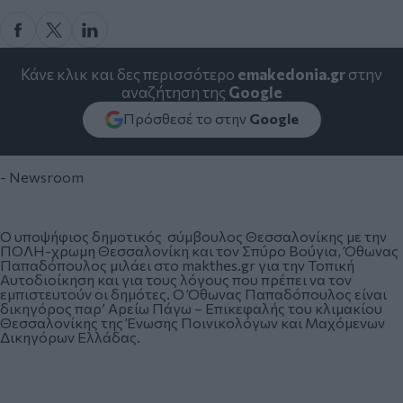
Κάνε κλικ και δες περισσότερο
emakedonia.gr
στην
αναζήτηση της
Google
Πρόσθεσέ το στην
Google
- Newsroom
Ο υποψήφιος δημοτικός σύμβουλος Θεσσαλονίκης με την
ΠΟΛΗ-χρωμη Θεσσαλονίκη και τον Σπύρο Βούγια, Όθωνας
Παπαδόπουλος μιλάει στο makthes.gr για την Τοπική
Αυτοδιοίκηση και για τους λόγους που πρέπει να τον
εμπιστευτούν οι δημότες. Ο Όθωνας Παπαδόπουλος είναι
δικηγόρος παρ’ Αρείω Πάγω – Επικεφαλής του κλιμακίου
Θεσσαλονίκης της Ένωσης Ποινικολόγων και Μαχόμενων
Δικηγόρων Ελλάδας.