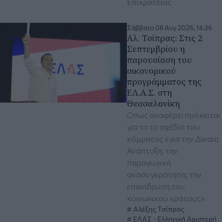
Επικρατείας
Σάββατο 08 Αυγ 2026, 14:36
Αλ. Τσίπρας: Στις 2
Σεπτεμβρίου η
παρουσίαση του
οικονομικού
προγράμματος της
ΕΛ.Α.Σ. στη
Θεσσαλονίκη
Όπως αναφέρει πρόκειται
για το το σχέδιο του
κόμματος «για την Δίκαιη
Ανάπτυξη, την
παραγωγική
ανασυγκρότηση, την
επανίδρυση του
κοινωνικού κράτους»
Αλέξης Τσίπρας
ΕΛΑΣ - Ελληνική Αριστερή