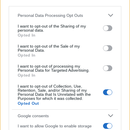
third parties.
Please note that this website/app uses one or more Google
Personal Data Processing Opt Outs
services and may gather and store information including but
not limited to your visit or usage behaviour. You may click to
I want to opt-out of the Sharing of my
personal data.
grant or deny consent to Google and its third-party tags to
Opted In
use your data for below specified purposes in below Google
consent section.
I want to opt-out of the Sale of my
Personal Data.
Opted In
I want to opt-out of processing my
Personal Data for Targeted Advertising.
Opted In
I want to opt-out of Collection, Use,
Retention, Sale, and/or Sharing of my
Personal Data that Is Unrelated with the
Purposes for which it was collected.
Opted Out
Google consents
I want to allow Google to enable storage