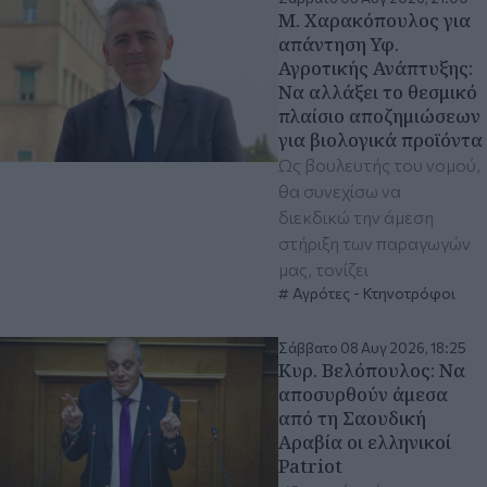
Μ. Χαρακόπουλος για
απάντηση Υφ.
Αγροτικής Ανάπτυξης:
Να αλλάξει το θεσμικό
πλαίσιο αποζημιώσεων
για βιολογικά προϊόντα
Ως βουλευτής του νομού,
θα συνεχίσω να
διεκδικώ την άμεση
στήριξη των παραγωγών
μας, τονίζει
Αγρότες - Κτηνοτρόφοι
Σάββατο 08 Αυγ 2026, 18:25
Κυρ. Βελόπουλος: Να
αποσυρθούν άμεσα
από τη Σαουδική
Αραβία οι ελληνικοί
Patriot