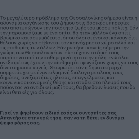
Το μεγαλύτερο πρόβλημα της Θεσσαλονίκης σήμερα είναι η
αδυναμία οργάνωσης του Δήμου στις βασικές υπηρεσίες
που αποτυπώνουν την ποιότητα ζωής του μέσου πολίτη. Εάν
την παρομοιάζαμε με ένα σπίτι, θα ήταν μάλλον ένα σπίτι
βρώμικο και ασυμμάζευτο, όπου όλοι οι ένοικοι κάνουν ό,τι
θέλουν χωρίς να σέβονται τον κοινόχρηστο χώρο αλλά και
τις επιθυμίες των άλλων. Εάν ρωτήσει κανείς σήμερα την
γνώμη των Θεσσαλονικέων, όλοι έχουν το δικό τους
παράπονο από την καθημερινότητα στην πόλη, ενώ όλοι
ανεξαιρέτως έχουν την αίσθηση ότι φωνάζουν χωρίς να τους
δίνει σημασία κανείς. Θεωρώ ότι εάν η δημοτική αρχή
συμμετάσχει σε έναν ειλικρινή διάλογο με όλους τους
δημότες, ανεξαρτήτως ηλικίας, επαγγέλματος και
κοινωνικοοικονομικής θέσης και σταθεί στο πλευρό τους
παύοντας να αντιδικεί μαζί τους, θα βρεθούν λύσεις που θα
είναι θετικές για όλους.
Γιατί να ψηφίσουν ειδικά εσάς οι συντοπίτες σας.
Απαντήστε στην ερώτηση, σαν να τη θέτει εν δυνάμει
ψηφοφόρος σας.