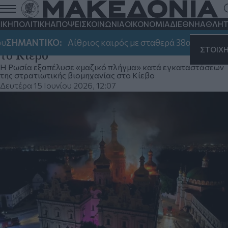
Ουκρανία: Στόχος πυραύλου έγινε
καθεδρικός ναός της Κοιμήσεως της
ΙΚΗ
ΠΟΛΙΤΙΚΗ
ΑΠΟΨΕΙΣ
ΚΟΙΝΩΝΙΑ
ΟΙΚΟΝΟΜΙΑ
ΔΙΕΘΝΗ
ΑΘΛΗΤ
Θεοτόκου - Ρωσικά πυρά πλήττουν και
ΣΗΜΑΝΤΙΚΟ:
Αίθριος καιρός με σταθερά 38αρια - Που α
ΣΤΟΙΧ
το Κίεβο
Η Ρωσία εξαπέλυσε «μαζικό πλήγμα» κατά εγκαταστάσεων
της στρατιωτικής βιομηχανίας στο Κίεβο
Δευτέρα 15 Ιουνίου 2026, 12:07