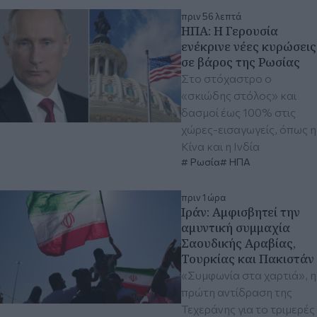
πριν 56 λεπτά
ΗΠΑ: Η Γερουσία
ενέκρινε νέες κυρώσεις
σε βάρος της Ρωσίας
Στο στόχαστρο ο
«σκιώδης στόλος» και
δασμοί έως 100% στις
χώρες-εισαγωγείς, όπως η
Κίνα και η Ινδία
Ρωσία
ΗΠΑ
πριν 1 ώρα
Ιράν: Αμφισβητεί την
αμυντική συμμαχία
Σαουδικής Αραβίας,
Τουρκίας και Πακιστάν
«Συμφωνία στα χαρτιά», η
πρώτη αντίδραση της
Τεχεράνης για το τριμερές