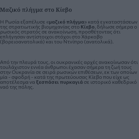
Μαζικό πλήγμα στο Κίεβο
Η Ρωσία εξαπέλυσε «
μαζικό πλήγμα
» κατά εγκαταστάσεων
της στρατιωτικής βιομηχανίας στο
Κίεβο
, δήλωσε σήμερα ο
ρωσικός στρατός σε ανακοίνωση, προσθέτοντας ότι
επλήγησαν αντίστοιχοι στόχοι στο Χάρκοβο
(βορειοανατολικά) και του Ντνίπρο (ανατολικά).
Από την πλευρά τους, οι ουκρανικές αρχές ανακοίνωσαν ότι
τουλάχιστον εννέα άνθρωποι έχασαν σήμερα τη ζωή τους
στην Ουκρανία σε σειρά ρωσικών επιθέσεων, εκ των οποίων
μία - σφοδρή - κατά της πρωτεύουσας Κίεβο που είχε ως
αποτέλεσμα να
ξεσπάσει πυρκαγιά
σε ιστορικό καθεδρικό
ναό της πόλης.