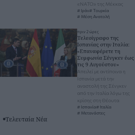
«ΝΑΤΟ» της Μέκκας
Ιράν
Τουρκία
Μέση Ανατολή
πριν 2 ώρες
Τελεσίγραφο της
Ισπανίας στην Ιταλία:
«Επαναφέρετε τη
Συμφωνία Σένγκεν έως
τις 9 Αυγούστου»
Απειλεί με αντίποινα η
Ισπανία μετά την
αναστολή της Σένγκεν
από την Ιταλία λόγω της
κρίσης στη Θέουτα
Ισπανία
Ιταλία
Μετανάστες
Τελευταία Νέα