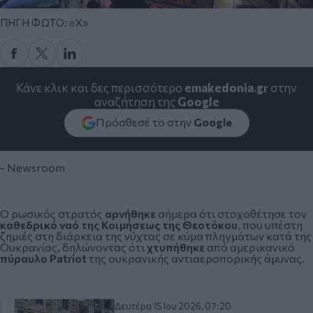
ΠΗΓΗ ΦΩΤΟ: «Χ»
Κάνε κλικ και δες περισσότερο
emakedonia.gr
στην
αναζήτηση της
Google
Πρόσθεσέ το στην
Google
- Newsroom
Ο ρωσικός στρατός
αρνήθηκε
σήμερα ότι στοχοθέτησε τον
καθεδρικό ναό της Κοιμήσεως της Θεοτόκου
, που υπέστη
ζημιές στη διάρκεια της νύχτας σε κύμα πληγμάτων κατά της
Ουκρανίας
, δηλώνοντας ότι
χτυπήθηκε
από αμερικανικό
πύραυλο Patriot
της ουκρανικής αντιαεροπορικής άμυνας.
Δευτέρα 15 Ιου 2026, 07:20