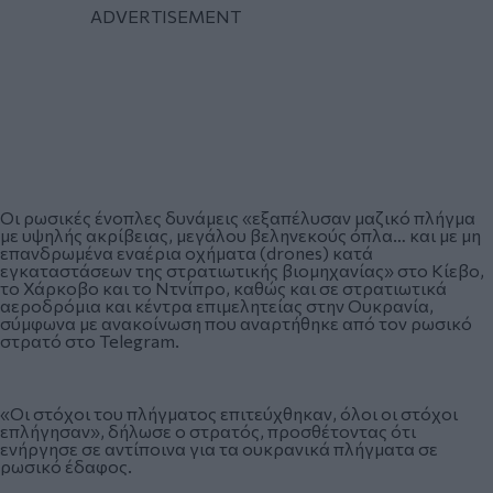
Οι ρωσικές ένοπλες δυνάμεις «εξαπέλυσαν μαζικό πλήγμα
με υψηλής ακρίβειας, μεγάλου βεληνεκούς όπλα… και με μη
επανδρωμένα εναέρια οχήματα (drones) κατά
εγκαταστάσεων της στρατιωτικής βιομηχανίας» στο Κίεβο,
το Χάρκοβο και το Ντνίπρο, καθώς και σε στρατιωτικά
αεροδρόμια και κέντρα επιμελητείας στην Ουκρανία,
σύμφωνα με ανακοίνωση που αναρτήθηκε από τον ρωσικό
στρατό στο Telegram.
«Οι στόχοι του πλήγματος επιτεύχθηκαν, όλοι οι στόχοι
επλήγησαν», δήλωσε ο στρατός, προσθέτοντας ότι
ενήργησε σε αντίποινα για τα ουκρανικά πλήγματα σε
ρωσικό έδαφος.