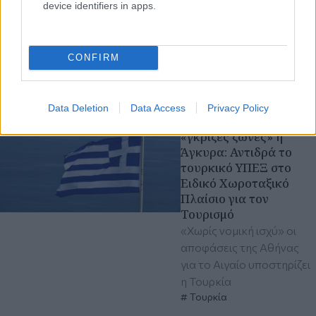
device identifiers in apps.
CONFIRM
Διαβάστε περισσότερα
πριν 32 λεπτά
Data Deletion
Data Access
Privacy Policy
Επαναφέρει τις
«γκρίζες ζώνες» η
Άγκυρα: Αντιδρά το
τουρκικό ΥΠΕΞ στο
Ειδικό Χωροταξικό
Πλαίσιο για τον
Τουρισμό
«Χωρίς νομική ισχύ» οι
αποφάσεις της Αθήνας
για το Αιγαίο υποστηρίζει
η Τουρκία
Τουρκία