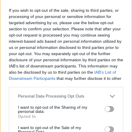
If you wish to opt-out of the sale, sharing to third parties, or
processing of your personal or sensitive information for
targeted advertising by us, please use the below opt-out
«Εκεί ναι, είδαμε πάρα πολλά περίεργα πράγματα να
section to confirm your selection. Please note that after your
συμβαίνουν αλλά δεν είμαι το "ηλεκτρονικό έγκλημα" ή η
opt-out request is processed you may continue seeing
δικαιοσύνη για να σας δώσω απαντήσεις. Δεν μπορώ να
interest-based ads based on personal information utilized by
ξέρω ποιοι ήταν πίσω από όλο αυτό, αν ήταν συντονισμένο.
Σίγουρα συμμετείχε σε όλη αυτή την προσπάθεια το
us or personal information disclosed to third parties prior to
μεγαλύτερο μέρος αν όχι όλη η Αντιπολίτευση της χώρας...
your opt-out. You may separately opt-out of the further
Άλλο ένα δεδομένο είναι ότι ακούγονται πρόσωπα κοντά
disclosure of your personal information by third parties on the
στην κ. Καρυστιανού, που φαίνεται ότι έχουν μια
IAB’s list of downstream participants. This information may
προνομιακή σχέση με την Ρωσία.»
also be disclosed by us to third parties on the
IAB’s List of
Downstream Participants
that may further disclose it to other
third parties.
Ο κ. Μαρινάκης διευκρίνισε ότι είναι νωρίς για να εξαχθούν
οριστικά συμπεράσματα, υπογραμμίζοντας όμως ότι η
Please note that this website/app uses one or more Google
ικανότητα της Νέας Δημοκρατίας να πείσει εκ νέου τους
Personal Data Processing Opt Outs
πολίτες και να εξασφαλίσει μια καθαρή αυτοδυναμία δεν
services and may gather and store information including but
εξαρτάται από τις κινήσεις της κ. Καρυστιανού, αλλά από τη
not limited to your visit or usage behaviour. You may click to
I want to opt-out of the Sharing of my
συνέπεια, το έργο και το πρόγραμμα της ίδιας της
personal data.
grant or deny consent to Google and its third-party tags to
κυβέρνησης.
Opted In
use your data for below specified purposes in below Google
consent section.
I want to opt-out of the Sale of my
Personal Data.