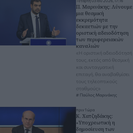
Τετάρτη 03 Ιου 2026, 17:16
Π. Μαρινάκης: Λύνουμε
μια θεσμική
εκκρεμότητα
δεκαετιών με την
οριστική αδειοδότηση
των περιφερειακών
καναλιών
«Η οριστική αδειοδότησή
τους, εκτός από θεσμική
και συνταγματική
επιταγή, θα αναβαθμίσει
τους τηλεοπτικούς
σταθμούς»
Παύλος Μαρινάκης
πριν 1 ώρα
Κ. Χατζηδάκης:
«Υποχρεωτική η
δημοσίευση των