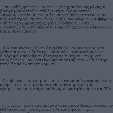
Όπως εξήγησε, την ώρα της μεγάλης πολιτικής μάχης, η
βάση της παράταξης επιλέγει τη συλλογικότητα.
Υπογράμμισε δε με νόημα ότι, σε αντίθεση με τα επώνυμα
πολιτικά πρόσωπα που έχουν λάβει αναγνώριση και ψήφους
από τη Νέα Δημοκρατία, η πλειονότητα των απλών
αγωνιστών που στηρίζουν το κόμμα διαχρονικά «δεν έχουν
πάρει ποτέ τίποτα».
Ο κ. Μαρινάκης τόνισε ότι η Νέα Δημοκρατία, παρά τα
λάθη που αναμφίβολα έχει διαπράξει στην ιστορική της
διαδρομή, απέδειξε σε όλες τις κρίσιμες και ιστορικές
στιγμές της χώρας ότι είναι μια παράταξη που «έβαλε την
πατρίδα πάνω από το κόμμα».
Ο κυβερνητικός εκπρόσωπος έκανε ειδική αναφορά στους
ανθρώπους που κράτησαν όρθια την παράταξη σε
εξαιρετικά δυσμενείς περιόδους, όπως τη δεκαετία του '80.
«Το τρίτο πάρα πολύ σημαντικό και αυτό θεωρώ ότι έχει το
DNA πολιτικά, του αγωνιστή. Αυτού δηλαδή που τη