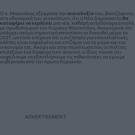
Ο κ. Μαρινάκης εξέφρασε την
αισιοδοξία
του, βασιζόμενος
στη «δυναμική των γεγονότων», ότι η Νέα Δημοκρατία
θα
καταφέρει να κερδίσει
μια νέα, καθαρή αυτοδύναμη εντολή
με πρωθυπουργό τον Κυριάκο Μητσοτάκη. Αναγνώρισε ότι
υπάρχει ακόμη σημαντική απόσταση να διανυθεί μέχρι το
2027, ωστόσο επέμεινε ότι η συζήτηση για επαναληπτικές
κάλπες είναι εσφαλμένη και επιζήμια για τη χώρα και την
οικονομία της. Ακόμη και στην περίπτωση που οι πολίτες
επιλέξουν ένα διαφορετικό σκηνικό, ο ίδιος τόνισε ότι
«οφείλουμε να εξαντλήσουμε τις πιθανότητες να έχουμε
κυβέρνηση από την πρώτη Κυριακή».