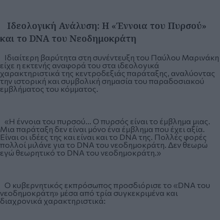
Ιδεολογική Ανάλυση: Η «Έννοια του Πυρσού»
και το DNA του Νεοδημοκράτη
Ιδιαίτερη βαρύτητα στη συνέντευξη του Παύλου Μαρινάκη
είχε η εκτενής αναφορά του στα ιδεολογικά
χαρακτηριστικά της κεντροδεξιάς παράταξης, αναλύοντας
την ιστορική και συμβολική σημασία του παραδοσιακού
εμβλήματος του κόμματος.
«Η έννοια του πυρσού... Ο πυρσός είναι το έμβλημα μιας.
Μια παράταξη δεν είναι μόνο ένα έμβλημα που έχει αξία.
Είναι οι ιδέες της και είναι και το DNA της. Πολλές φορές
πολλοί μιλάνε για το DNA του νεοδημοκράτη. Δεν θεωρώ
εγώ θεωρητικό το DNA του νεοδημοκράτη.»
Ο κυβερνητικός εκπρόσωπος προσδιόρισε το «DNA του
νεοδημοκράτη» μέσα από τρία συγκεκριμένα και
διαχρονικά χαρακτηριστικά: