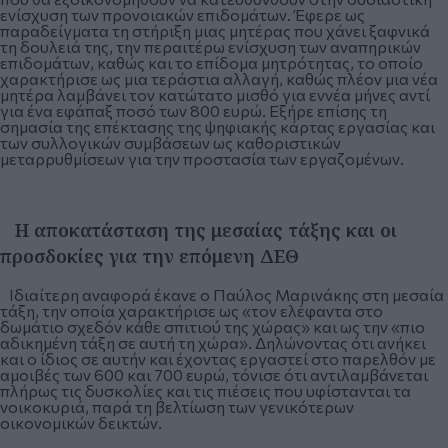
ενίσχυση των προνοιακών επιδομάτων. Έφερε ως
παραδείγματα τη στήριξη μιας μητέρας που χάνει ξαφνικά
τη δουλειά της, την περαιτέρω ενίσχυση των αναπηρικών
επιδομάτων, καθώς και το επίδομα μητρότητας, το οποίο
χαρακτήρισε ως μια τεράστια αλλαγή, καθώς πλέον μια νέα
μητέρα λαμβάνει τον κατώτατο μισθό για εννέα μήνες αντί
για ένα εφάπαξ ποσό των 800 ευρώ. Εξήρε επίσης τη
σημασία της επέκτασης της ψηφιακής κάρτας εργασίας και
των συλλογικών συμβάσεων ως καθοριστικών
μεταρρυθμίσεων για την προστασία των εργαζομένων.
Η αποκατάσταση της μεσαίας τάξης και οι
προσδοκίες για την επόμενη ΔΕΘ
Ιδιαίτερη αναφορά έκανε ο Παύλος Μαρινάκης στη μεσαία
τάξη, την οποία χαρακτήρισε ως «τον ελέφαντα στο
δωμάτιο σχεδόν κάθε σπιτιού της χώρας» και ως την «πιο
αδικημένη τάξη σε αυτή τη χώρα». Δηλώνοντας ότι ανήκει
και ο ίδιος σε αυτήν και έχοντας εργαστεί στο παρελθόν με
αμοιβές των 600 και 700 ευρώ, τόνισε ότι αντιλαμβάνεται
πλήρως τις δυσκολίες και τις πιέσεις που υφίστανται τα
νοικοκυριά, παρά τη βελτίωση των γενικότερων
οικονομικών δεικτών.