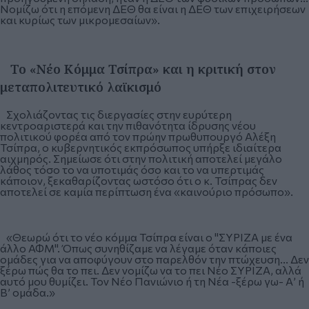
Νομίζω ότι η επόμενη ΔΕΘ θα είναι η ΔΕΘ των επιχειρήσεων
και κυρίως των μικρομεσαίων».
Το «Νέο Κόμμα Τσίπρα» και η κριτική στον
μεταπολιτευτικό λαϊκισμό
Σχολιάζοντας τις διεργασίες στην ευρύτερη
κεντροαριστερά και την πιθανότητα ίδρυσης νέου
πολιτικού φορέα από τον πρώην πρωθυπουργό Αλέξη
Τσίπρα, ο κυβερνητικός εκπρόσωπος υπήρξε ιδιαίτερα
αιχμηρός. Σημείωσε ότι στην πολιτική αποτελεί μεγάλο
λάθος τόσο το να υποτιμάς όσο και το να υπερτιμάς
κάποιον, ξεκαθαρίζοντας ωστόσο ότι ο κ. Τσίπρας δεν
αποτελεί σε καμία περίπτωση ένα «καινούριο πρόσωπο».
«Θεωρώ ότι το νέο κόμμα Τσίπρα είναι ο "ΣΥΡΙΖΑ με ένα
άλλο ΑΦΜ". Όπως συνηθίζαμε να λέγαμε όταν κάποιες
ομάδες για να αποφύγουν στο παρελθόν την πτώχευση... Δεν
ξέρω πώς θα το πει. Δεν νομίζω να το πει Νέο ΣΥΡΙΖΑ, αλλά
αυτό μου θυμίζει. Τον Νέο Πανιώνιο ή τη Νέα -ξέρω γω- Α’ ή
Β’ ομάδα.»