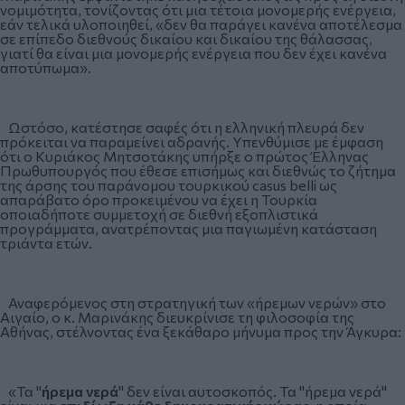
νομιμότητα, τονίζοντας ότι μια τέτοια μονομερής ενέργεια,
εάν τελικά υλοποιηθεί, «δεν θα παράγει κανένα αποτέλεσμα
σε επίπεδο διεθνούς δικαίου και δικαίου της θάλασσας,
γιατί θα είναι μια μονομερής ενέργεια που δεν έχει κανένα
αποτύπωμα».
Ωστόσο, κατέστησε σαφές ότι η ελληνική πλευρά δεν
πρόκειται να παραμείνει αδρανής. Υπενθύμισε με έμφαση
ότι ο Κυριάκος Μητσοτάκης υπήρξε ο πρώτος Έλληνας
Πρωθυπουργός που έθεσε επισήμως και διεθνώς το ζήτημα
της άρσης του παράνομου τουρκικού casus belli ως
απαράβατο όρο προκειμένου να έχει η Τουρκία
οποιαδήποτε συμμετοχή σε διεθνή εξοπλιστικά
προγράμματα, ανατρέποντας μια παγιωμένη κατάσταση
τριάντα ετών.
Αναφερόμενος στη στρατηγική των «ήρεμων νερών» στο
Αιγαίο, ο κ. Μαρινάκης διευκρίνισε τη φιλοσοφία της
Αθήνας, στέλνοντας ένα ξεκάθαρο μήνυμα προς την Άγκυρα:
«Τα "
ήρεμα νερά
" δεν είναι αυτοσκοπός. Τα "ήρεμα νερά"