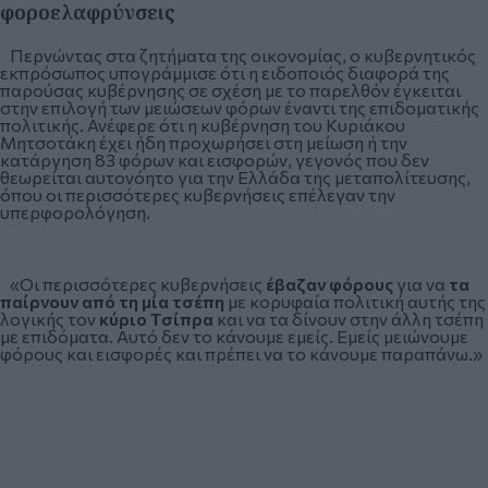
φοροελαφρύνσεις
Περνώντας στα ζητήματα της οικονομίας, ο κυβερνητικός
εκπρόσωπος υπογράμμισε ότι η ειδοποιός διαφορά της
παρούσας κυβέρνησης σε σχέση με το παρελθόν έγκειται
στην επιλογή των μειώσεων φόρων έναντι της επιδοματικής
πολιτικής. Ανέφερε ότι η κυβέρνηση του Κυριάκου
Μητσοτάκη έχει ήδη προχωρήσει στη μείωση ή την
κατάργηση 83 φόρων και εισφορών, γεγονός που δεν
θεωρείται αυτονόητο για την Ελλάδα της μεταπολίτευσης,
όπου οι περισσότερες κυβερνήσεις επέλεγαν την
υπερφορολόγηση.
«Οι περισσότερες κυβερνήσεις
έβαζαν φόρους
για να
τα
παίρνουν από τη μία τσέπη
με κορυφαία πολιτική αυτής της
λογικής τον
κύριο Τσίπρα
και να τα δίνουν στην άλλη τσέπη
με επιδόματα. Αυτό δεν το κάνουμε εμείς. Εμείς μειώνουμε
φόρους και εισφορές και πρέπει να το κάνουμε παραπάνω.»