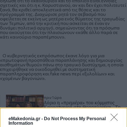
δήλωσε ότι το «καινούριο» και το «παλιό» είναι έννοιες
σχετικές και ότι η κ. Καρυστιανού, αν και δεν έχει πολιτευτεί
ξανά, θα κριθεί αποκλειστικά από τις θέσεις και το
πρόγραμμά της. Διαχώρισε ρητά τον σεβασμό που
οφείλεται σε εκείνη ως μητέρα ενός θύματος της τραγωδίας
των Τεμπών, από την κριτική που ασκείται σε έναν εν
δυνάμει πολιτικό αρχηγό, σημειώνοντας ότι τα πρόσωπα
που ακούγεται ότι την πλαισιώνουν «κάθε άλλο παρά σε
κάτι καινούριο παραπέμπουν».
Ο κυβερνητικός εκπρόσωπος έκανε λόγο για μια
«πρωτοφανή προσπάθεια παραπλάνησης και δημιουργίας
αισθημάτων θυμού» πάνω στο τραγικό δυστύχημα, η οποία
επιχειρήθηκε να οικοδομηθεί με συστηματική
παραπληροφόρηση και fake news περί «ξυλολίων» και
«χαμένων βαγονιών».
πριν 1 ώρα
Αύριο η «πρεμιέρα» του κόμματος
Καρυστιανού στη Θεσσαλονίκη - Το
σύμβολο «περιστέρι», το όνομα και οι
εκπλήξεις
eMakedonia.gr -
Do Not Process My Personal
ΘΕΣΣΑΛΟΝΙΚΗ
ΠΟΛΙΤΙΚΗ
Information