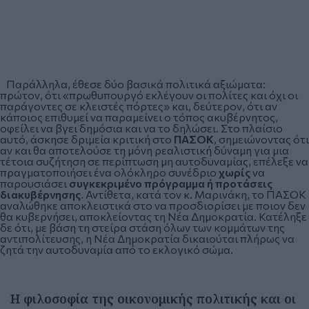
Παράλληλα, έθεσε δύο βασικά πολιτικά αξιώματα:
πρώτον, ότι «πρωθυπουργό εκλέγουν οι πολίτες και όχι οι
παράγοντες σε κλειστές πόρτες» και, δεύτερον, ότι αν
κάποιος επιθυμεί να παραμείνει ο τόπος ακυβέρνητος,
οφείλει να βγει δημόσια και να το δηλώσει. Στο πλαίσιο
αυτό, άσκησε δριμεία κριτική στο
ΠΑΣΟΚ
, σημειώνοντας ότι
αν και θα αποτελούσε τη μόνη ρεαλιστική δύναμη για μια
τέτοια συζήτηση σε περίπτωση μη αυτοδυναμίας, επέλεξε να
πραγματοποιήσει ένα ολόκληρο συνέδριο
χωρίς
να
παρουσιάσει
συγκεκριμένο πρόγραμμα ή προτάσεις
διακυβέρνησης
. Αντίθετα, κατά τον κ. Μαρινάκη, το ΠΑΣΟΚ
αναλώθηκε αποκλειστικά στο να προσδιορίσει με ποιον δεν
θα κυβερνήσει, αποκλείοντας τη Νέα Δημοκρατία. Κατέληξε
δε ότι, με βάση τη στείρα στάση όλων των κομμάτων της
αντιπολίτευσης, η Νέα Δημοκρατία δικαιούται πλήρως να
ζητά την αυτοδυναμία από το εκλογικό σώμα.
Η φιλοσοφία της οικονομικής πολιτικής και οι