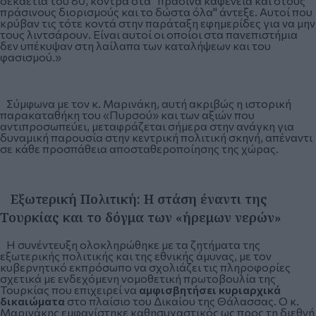
δεκαετία του 80, κόντρα στα "πράσινα καφενεία και στους
πράσινους διορισμούς και το δώστα όλα" άντεξε. Αυτοί που
κρύβαν τις τότε κοντά στην παράταξη εφημερίδες για να μην
τους λιντσάρουν. Είναι αυτοί οι οποίοι στα πανεπιστήμια
δεν υπέκυψαν στη λαίλαπα των καταλήψεων και του
φασισμού.»
Σύμφωνα με τον κ. Μαρινάκη, αυτή ακριβώς η ιστορική
παρακαταθήκη του «Πυρσού» και των αξιών που
αντιπροσωπεύει, μεταφράζεται σήμερα στην ανάγκη για
δυναμική παρουσία στην κεντρική πολιτική σκηνή, απέναντι
σε κάθε προσπάθεια αποσταθεροποίησης της χώρας.
Εξωτερική Πολιτική: Η στάση έναντι της
Τουρκίας και το δόγμα των «ήρεμων νερών»
Η συνέντευξη ολοκληρώθηκε με τα ζητήματα της
εξωτερικής πολιτικής και της εθνικής άμυνας, με τον
κυβερνητικό εκπρόσωπο να σχολιάζει τις πληροφορίες
σχετικά με ενδεχόμενη νομοθετική πρωτοβουλία της
Τουρκίας που επιχειρεί να
αμφισβητήσει κυριαρχικά
δικαιώματα
στο πλαίσιο του Δικαίου της Θάλασσας. Ο κ.
Μαρινάκης εμφανίστηκε καθησυχαστικός ως προς τη διεθνή