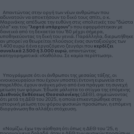
Απαντώντας στην οργή των νέων ανθρώπων που
αδυνατούν να αποκτήσουν το δικό τους σπίτι, ο κ.
Μαρινάκης απέδωσε την ευθύνη στις «πολιτικές του "δώστα
όλα" και του "
λεφτά υπάρχουν
"» που εφαρμόστηκαν με
δανεικά από τη δεκαετία του '80 μέχρι σήμερα,
υποθηκεύοντας τη δική του γενιά. Παράλληλα, διερωτήθηκε
αν μπορεί να θεωρείται πλούσιος ένας συνταξιούχος των
1.400 ευρώ ή ένα εργαζόμενο ζευγάρι που
κερδίζει
συνολικά 2.500 ή 3.000 ευρώ
, απαντώντας
κατηγορηματικά: «Καθόλου. Σε καμία περίπτωση».
Υπογράμμισε ότι οι άνθρωποι της μεσαίας τάξης, οι
«νοικοκυραίοι» που έχουν υποστεί έντονη ειρωνεία στο
παρελθόν, έχουν ανάγκη μόνο από ένα πράγμα: τη συνεχή
μείωση των φόρων. Έδωσε μάλιστα το στίγμα της επόμενης
Διεθνούς Εκθέσεως Θεσσαλονίκης
(ΔΕΘ), σημειώνοντας
ότι μετά τη ΔΕΘ του 2025, η οποία επικεντρώθηκε στην
ιστορική μείωση του φόρου φυσικών προσώπων, η επόμενη
διοργάνωση θα αλλάξει στόχευση.
«Νομίζω, έχω την αίσθηση ότι όπως η ΔΕΘ του ‘25, η
προηγούμενη δηλαδή, ήταν η ΔΕΘ των φυσικών προσώπων...