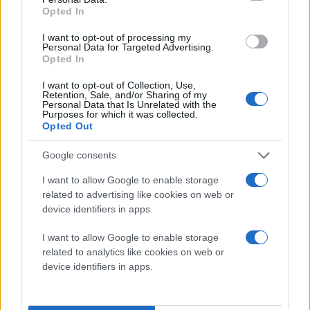
Η εσωκομματική κριτική, η υποχρέωση της
Opted In
«πρώτης γραμμής» και οι σχέσεις με τους πρώην
I want to opt-out of processing my
αρχηγούς
Personal Data for Targeted Advertising.
Opted In
Στο πεδίο των εσωκομματικών ισορροπιών και της
ανάγκης των κυβερνητικών στελεχών να υπερασπίζονται
I want to opt-out of Collection, Use,
δημόσια την παράταξη, ο κ. Μαρινάκης τάχθηκε υπέρ της
Retention, Sale, and/or Sharing of my
θέσης που έχει διατυπώσει ο Άδωνις Γεωργιάδης. Τόνισε ότι
Personal Data that Is Unrelated with the
Purposes for which it was collected.
είναι απαράδεκτο να απειλείται ο τόπος με
αποσταθεροποίηση από ανυπόστατες κατηγορίες και
Opted Out
ορισμένα στελέχη να μην «βγαίνουν μπροστά», επιλέγοντας
να εμφανίζονται μόνο κατά την ανακοίνωση ευχάριστων
Google consents
μέτρων.
I want to allow Google to enable storage
related to advertising like cookies on web or
Ωστόσο, ο κυβερνητικός εκπρόσωπος έσπευσε να
device identifiers in apps.
διευκρινίσει ότι ο λήπτης αυτής της κριτικής δεν είναι ο
Υπουργός Άμυνας, Νίκος Δένδιας. Εξήγησε ότι
I want to allow Google to enable storage
συγκεκριμένα χαρτοφυλάκια, όπως αυτά της Άμυνας και της
Εξωτερικής Πολιτικής, επιβάλλουν στους επικεφαλής τους
related to analytics like cookies on web or
(κ.κ. Δένδια και Γεραπετρίτη) μια πιο θεσμική στάση που δεν
device identifiers in apps.
τους επιτρέπει να τοποθετούνται δημόσια επί παντός
επιστητού.