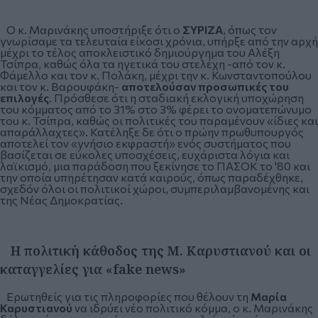
Ο κ. Μαρινάκης υποστήριξε ότι ο
ΣΥΡΙΖΑ
, όπως τον
γνωρίσαμε τα τελευταία είκοσι χρόνια, υπήρξε από την αρχή
μέχρι το τέλος αποκλειστικό δημιούργημα του Αλέξη
Τσίπρα, καθώς όλα τα ηγετικά του στελέχη -από τον κ.
Φάμελλο και τον κ. Πολάκη, μέχρι την κ. Κωνσταντοπούλου
και τον κ. Βαρουφάκη-
αποτελούσαν προσωπικές του
επιλογές
. Πρόσθεσε ότι η σταδιακή εκλογική υποχώρηση
του κόμματος από το 31% στο 3% φέρει το ονοματεπώνυμο
του κ. Τσίπρα, καθώς οι πολιτικές του παραμένουν «ίδιες και
απαράλλαχτες». Κατέληξε δε ότι ο πρώην πρωθυπουργός
αποτελεί τον «γνήσιο εκφραστή» ενός συστήματος που
βασίζεται σε εύκολες υποσχέσεις, ευχάριστα λόγια και
λαϊκισμό, μια παράδοση που ξεκίνησε το ΠΑΣΟΚ το '80 και
την οποία υπηρέτησαν κατά καιρούς, όπως παραδέχθηκε,
σχεδόν όλοι οι πολιτικοί χώροι, συμπεριλαμβανομένης και
της Νέας Δημοκρατίας.
Η πολιτική κάθοδος της Μ. Καρυστιανού και οι
καταγγελίες για «fake news»
Ερωτηθείς για τις πληροφορίες που θέλουν τη
Μαρία
Καρυστιανού
να ιδρύει νέο πολιτικό κόμμα, ο κ. Μαρινάκης