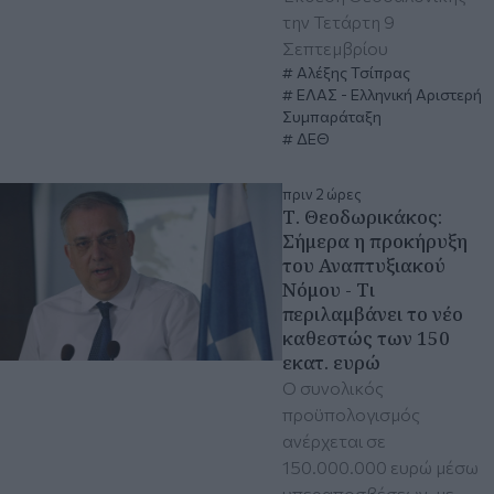
την Τετάρτη 9
Σεπτεμβρίου
Αλέξης Τσίπρας
ΕΛΑΣ - Ελληνική Αριστερή
Συμπαράταξη
ΔΕΘ
πριν 2 ώρες
Τ. Θεοδωρικάκος:
Σήμερα η προκήρυξη
του Αναπτυξιακού
Νόμου - Τι
περιλαμβάνει το νέο
καθεστώς των 150
εκατ. ευρώ
Ο συνολικός
προϋπολογισμός
ανέρχεται σε
150.000.000 ευρώ μέσω
υπεραποσβέσεων, με