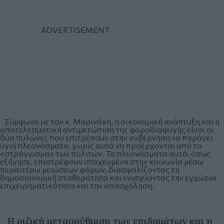
Σύμφωνα με τον κ. Μαρινάκη, η οικονομική ανάπτυξη και η
αποτελεσματική αντιμετώπιση της φοροδιαφυγής είναι οι
δύο πυλώνες που επιτρέπουν στην κυβέρνηση να παράγει
υγιή πλεονάσματα, χωρίς αυτά να προέρχονται από το
«στράγγισμα» των πολιτών. Τα πλεονάσματα αυτά, όπως
εξήγησε, επιστρέφουν στοχευμένα στην κοινωνία μέσω
περαιτέρω μειώσεων φόρων, διασφαλίζοντας τη
δημοσιονομική σταθερότητα και ενισχύοντας την εγχώρια
επιχειρηματικότητα και την απασχόληση.
Η ριζική μεταρρύθμιση των επιδομάτων και η