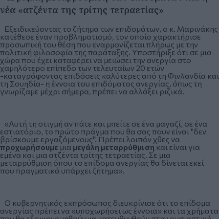
νέα «ατζέντα της τρίτης τετραετίας»
Εξειδικεύοντας το ζήτημα των επιδομάτων, ο κ. Μαρινάκης
κατέθεσε έναν προβληματισμό, τον οποίο χαρακτήρισε
προσωπική του θέση που εναρμονίζεται πλήρως με την
πολιτική φιλοσοφία της παράταξης. Υποστήριξε ότι σε μια
χώρα που έχει καταφέρει να μειώσει την ανεργία στο
χαμηλότερο επίπεδο των τελευταίων 20 ετών
-καταγράφοντας επιδόσεις καλύτερες από τη Φινλανδία και
τη Σουηδία- η έννοια του επιδόματος ανεργίας, όπως τη
γνωρίζαμε μέχρι σήμερα, πρέπει να αλλάξει ριζικά.
«Αυτή τη στιγμή αν πάτε και μπείτε σε ένα μαγαζί, σε ένα
εστιατόριο, το πρώτο πράγμα που θα σας πουν είναι "δεν
βρίσκουμε εργαζόμενους". Πρέπει λοιπόν χθες να
προχωρήσουμε
μια
μεγάλη μεταρρύθμιση
και είναι για
εμένα και μια ατζέντα τρίτης τετραετίας. Σε μια
μεταρρύθμιση όπου το επίδομα ανεργίας θα δίνεται εκεί
που πραγματικά υπάρχει ζήτημα».
Ο κυβερνητικός εκπρόσωπος διευκρίνισε ότι το επίδομα
ανεργίας πρέπει να «υποχωρήσει ως έννοια» και τα χρήματα
που θα εξοικονομηθούν να κατευθυνθούν στην ουσιαστική