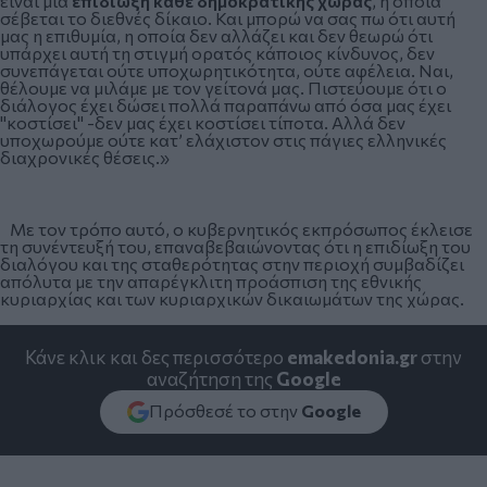
είναι μια
επιδίωξη κάθε δημοκρατικής χώρας
, η οποία
σέβεται το διεθνές δίκαιο. Και μπορώ να σας πω ότι αυτή
μας η επιθυμία, η οποία δεν αλλάζει και δεν θεωρώ ότι
υπάρχει αυτή τη στιγμή ορατός κάποιος κίνδυνος, δεν
συνεπάγεται ούτε υποχωρητικότητα, ούτε αφέλεια. Ναι,
θέλουμε να μιλάμε με τον γείτονά μας. Πιστεύουμε ότι ο
διάλογος έχει δώσει πολλά παραπάνω από όσα μας έχει
"κοστίσει" -δεν μας έχει κοστίσει τίποτα. Αλλά δεν
υποχωρούμε ούτε κατ’ ελάχιστον στις πάγιες ελληνικές
διαχρονικές θέσεις.»
Με τον τρόπο αυτό, ο κυβερνητικός εκπρόσωπος έκλεισε
τη συνέντευξή του, επαναβεβαιώνοντας ότι η επιδίωξη του
διαλόγου και της σταθερότητας στην περιοχή συμβαδίζει
απόλυτα με την απαρέγκλιτη προάσπιση της εθνικής
κυριαρχίας και των κυριαρχικών δικαιωμάτων της χώρας.
Κάνε κλικ και δες περισσότερο
emakedonia.gr
στην
αναζήτηση της
Google
Πρόσθεσέ το στην
Google