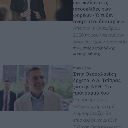
εγκυκλίων στις
ιστοσελίδες των
φορέων - Ό,τι δεν
αναρτάται δεν ισχύει»
Από την 1η Οκτωβρίου
2026 παύουν να ισχύουν
όσες δεν έχουν αναρτηθεί
Κωστής Χατζηδάκης
επιχειρήσεις
πριν 1 ώρα
Στην Θεσσαλονίκη
έρχεται ο Α. Τσίπρας
για την ΔΕΘ - Το
πρόγραμμά του
Ο πρόεδρος της
Ελληνικής Αριστερής
Συμπαράταξης θα
επισκεφθεί τη Διεθνή
Έκθεση Θεσσαλονίκης