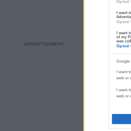
Opted 
I want 
Advertis
Opted 
I want t
of my P
was col
Opted 
Google 
I want t
web or d
I want t
web or d