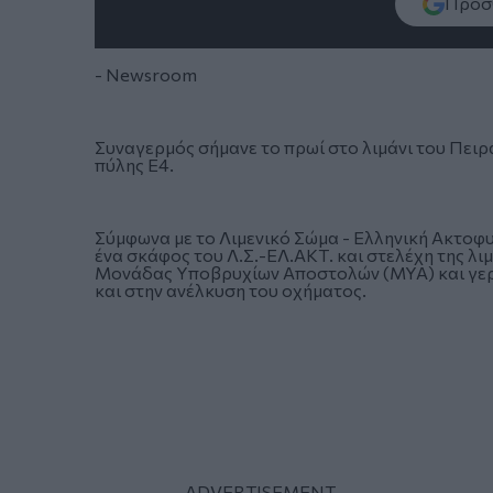
Πρόσθ
- Newsroom
Συναγερμός σήμανε το πρωί στο λιμάνι του
Πειρ
πύλης Ε4.
Σύμφωνα με το Λιμενικό Σώμα - Ελληνική Ακτοφυ
ένα σκάφος του Λ.Σ.-ΕΛ.ΑΚΤ. και στελέχη της λι
Μονάδας Υποβρυχίων Αποστολών (ΜΥΑ) και γερ
και στην ανέλκυση του οχήματος.