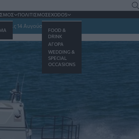
Σε εξέλιξη επιχείρηση
ΙΣΜΟΣ
ΠΟΛΙΤΙΣΜΟΣ
EXODOS
14 Αυγούστου
ΗΜΑ
FOOD &
DRINK
ΑΓΟΡΑ
WEDDING &
SPECIAL
OCCASIONS