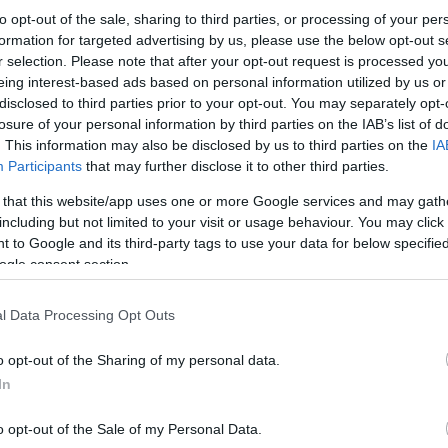
to opt-out of the sale, sharing to third parties, or processing of your per
Μέχρι στιγμής δεν έχει διευκρινιστεί εάν στο ό
formation for targeted advertising by us, please use the below opt-out s
στη θάλασσα, ενώ οι έρευνες των αρμόδιων αρχώ
r selection. Please note that after your opt-out request is processed y
eing interest-based ads based on personal information utilized by us or
Κάνε κλικ και δες περισσότερο
disclosed to third parties prior to your opt-out. You may separately opt-
losure of your personal information by third parties on the IAB’s list of
Πρόσθ
. This information may also be disclosed by us to third parties on the
IA
Participants
that may further disclose it to other third parties.
 that this website/app uses one or more Google services and may gath
including but not limited to your visit or usage behaviour. You may click 
ΚΟΙΝΩΝΙΑ
Λιμενικό Σώμα
 to Google and its third-party tags to use your data for below specifi
ogle consent section.
l Data Processing Opt Outs
o opt-out of the Sharing of my personal data.
In
o opt-out of the Sale of my Personal Data.