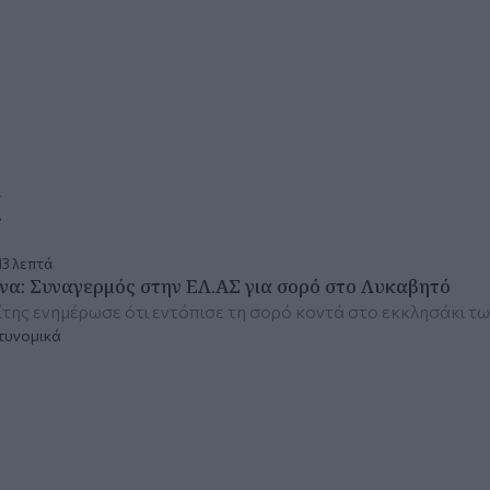
α
13 λεπτά
να: Συναγερμός στην ΕΛ.ΑΣ για σορό στο Λυκαβητό
της ενημέρωσε ότι εντόπισε τη σορό κοντά στο εκκλησάκι τω
τυνομικά