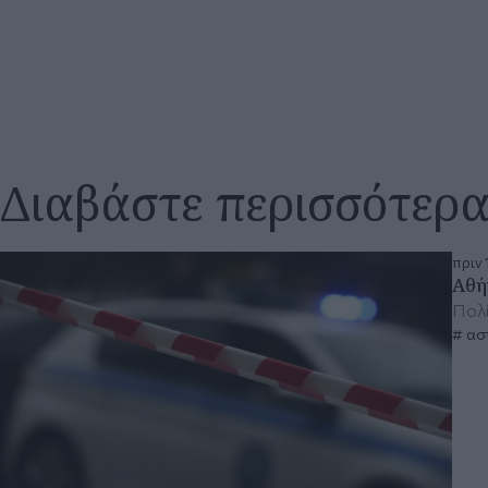
Διαβάστε περισσότερ
πριν 
Αθή
Πολί
ασ