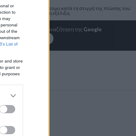
sonal or
χημα επέβαινε κάποιο άτομο κατά τη στιγμή της πτώσης του
ection to
ν βρίσκονται σε πλήρη εξέλιξη.
ou may
 personal
emakedonia.gr
στην αναζήτηση της
Google
out of the
 downstream
εσέ το στην
Google
B’s List of
er and store
to grant or
ed purposes