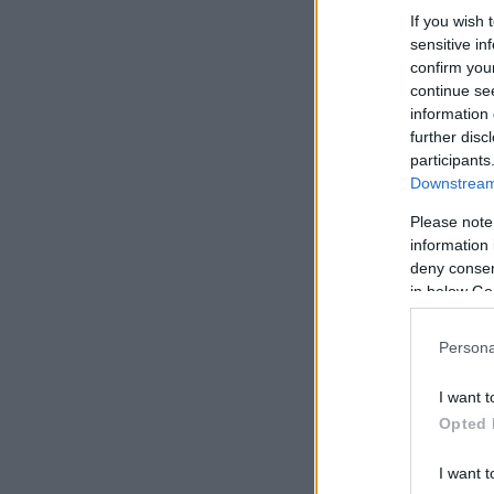
If you wish 
sensitive in
confirm you
continue se
information 
further disc
participants
Downstream 
Please note
information 
deny consent
in below Go
Persona
I want t
Opted 
I want t