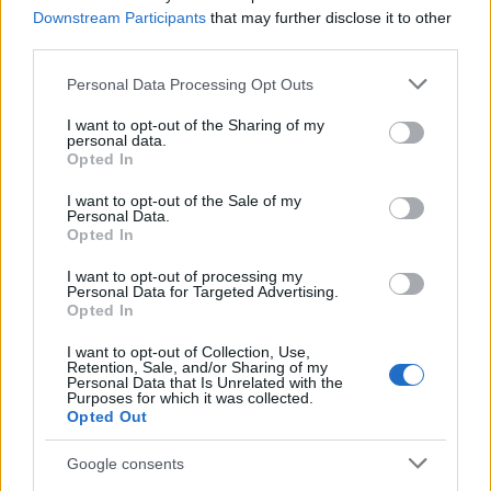
Downstream Participants
that may further disclose it to other
Κάνε κλικ και δες περισσότερο
emakedonia.gr
στην
third parties.
αναζήτηση της
Google
Please note that this website/app uses one or more Google
Personal Data Processing Opt Outs
Πρόσθεσέ το στην
Google
services and may gather and store information including but
not limited to your visit or usage behaviour. You may click to
I want to opt-out of the Sharing of my
personal data.
grant or deny consent to Google and its third-party tags to
Opted In
use your data for below specified purposes in below Google
consent section.
I want to opt-out of the Sale of my
ΑΥΤΟΔΙΟΙΚΗΣΗ
Personal Data.
Opted In
I want to opt-out of processing my
Personal Data for Targeted Advertising.
Opted In
I want to opt-out of Collection, Use,
Retention, Sale, and/or Sharing of my
Personal Data that Is Unrelated with the
Purposes for which it was collected.
Opted Out
Google consents