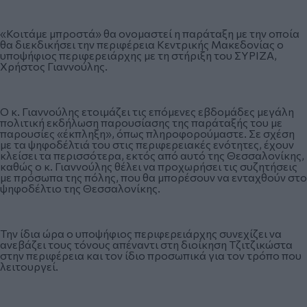
«Κοιτάμε μπροστά» θα ονομαστεί η παράταξη με την οποία
θα διεκδικήσει την περιφέρεια Κεντρικής Μακεδονίας ο
υποψήφιος περιφερειάρχης με τη στήριξη του ΣΥΡΙΖΑ,
Χρήστος Γιαννούλης.
Ο κ. Γιαννούλης ετοιμάζει τις επόμενες εβδομάδες μεγάλη
πολιτική εκδήλωση παρουσίασης της παράταξής του με
παρουσίες «έκπληξη», όπως πληροφορούμαστε. Σε σχέση
με τα ψηφοδέλτιά του στις περιφερειακές ενότητες, έχουν
κλείσει τα περισσότερα, εκτός από αυτό της Θεσσαλονίκης,
καθώς ο κ. Γιαννούλης θέλει να προχωρήσει τις συζητήσεις
με πρόσωπα της πόλης, που θα μπορέσουν να ενταχθούν στο
ψηφοδέλτιο της Θεσσαλονίκης.
Την ίδια ώρα ο υποψήφιος περιφερειάρχης συνεχίζει να
ανεβάζει τους τόνους απέναντι στη διοίκηση Τζιτζικώστα
στην περιφέρεια και τον ίδιο προσωπικά για τον τρόπο που
λειτουργεί.