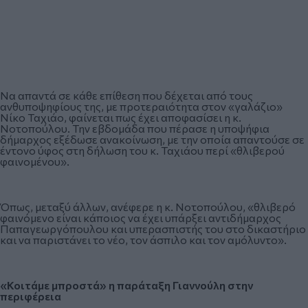
Να απαντά σε κάθε επίθεση που δέχεται από τους
ανθυποψηφίους της, με προτεραιότητα στον «γαλάζιο»
Νίκο Ταχιάο, φαίνεται πως έχει αποφασίσει η κ.
Νοτοπούλου. Την εβδομάδα που πέρασε η υποψήφια
δήμαρχος εξέδωσε ανακοίνωση, με την οποία απαντούσε σε
έντονο ύφος στη δήλωση του κ. Ταχιάου περί «θλιβερού
φαινομένου».
Όπως, μεταξύ άλλων, ανέφερε η κ. Νοτοπούλου, «θλιβερό
φαινόμενο είναι κάποιος να έχει υπάρξει αντιδήμαρχος
Παπαγεωργόπουλου και υπερασπιστής του στο δικαστήριο
και να παριστάνει το νέο, τον άσπιλο και τον αμόλυντο».
«Κοιτάμε μπροστά» η παράταξη Γιαννούλη στην
περιφέρεια