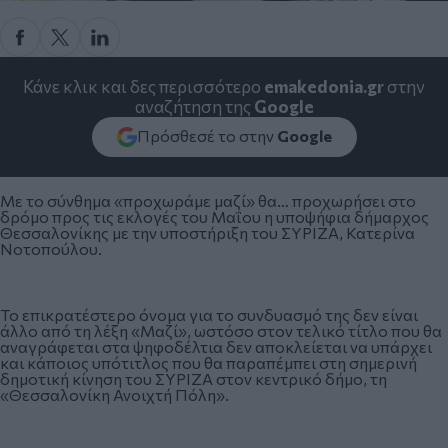
Κάνε κλικ και δες περισσότερο
emakedonia.gr
στην
αναζήτηση της
Google
Πρόσθεσέ το στην
Google
Με το σύνθημα «προχωράμε μαζί» θα… προχωρήσει στο
δρόμο προς τις εκλογές του Μαΐου η υποψήφια δήμαρχος
Θεσσαλονίκης με την υποστήριξη του ΣΥΡΙΖΑ, Κατερίνα
Νοτοπούλου.
Το επικρατέστερο όνομα για το συνδυασμό της δεν είναι
άλλο από τη λέξη «Μαζί», ωστόσο στον τελικό τίτλο που θα
αναγράφεται στα ψηφοδέλτια δεν αποκλείεται να υπάρχει
και κάποιος υπότιτλος που θα παραπέμπει στη σημερινή
δημοτική κίνηση του ΣΥΡΙΖΑ στον κεντρικό δήμο, τη
«Θεσσαλονίκη Ανοιχτή Πόλη».