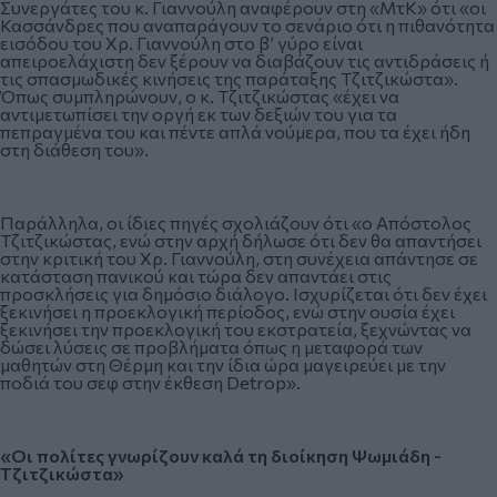
Συνεργάτες του κ. Γιαννούλη αναφέρουν στη «ΜτΚ» ότι «οι
Κασσάνδρες που αναπαράγουν το σενάριο ότι η πιθανότητα
εισόδου του Χρ. Γιαννούλη στο β’ γύρο είναι
απειροελάχιστη δεν ξέρουν να διαβάζουν τις αντιδράσεις ή
τις σπασμωδικές κινήσεις της παράταξης Τζιτζικώστα».
Όπως συμπληρώνουν, ο κ. Τζιτζικώστας «έχει να
αντιμετωπίσει την οργή εκ των δεξιών του για τα
πεπραγμένα του και πέντε απλά νούμερα, που τα έχει ήδη
στη διάθεση του».
Παράλληλα, οι ίδιες πηγές σχολιάζουν ότι «ο Απόστολος
Τζιτζικώστας, ενώ στην αρχή δήλωσε ότι δεν θα απαντήσει
στην κριτική του Χρ. Γιαννούλη, στη συνέχεια απάντησε σε
κατάσταση πανικού και τώρα δεν απαντάει στις
προσκλήσεις για δημόσιο διάλογο. Ισχυρίζεται ότι δεν έχει
ξεκινήσει η προεκλογική περίοδος, ενώ στην ουσία έχει
ξεκινήσει την προεκλογική του εκστρατεία, ξεχνώντας να
δώσει λύσεις σε προβλήματα όπως η μεταφορά των
μαθητών στη Θέρμη και την ίδια ώρα μαγειρεύει με την
ποδιά του σεφ στην έκθεση Detrop».
«Οι πολίτες γνωρίζουν καλά τη διοίκηση Ψωμιάδη -
Τζιτζικώστα»