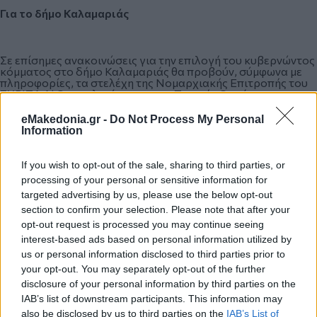
Για το δήμο
Καλαμαριάς
Σε επίσημες ανακοινώσεις για την επιλογή του κυβερνώντος
κόμματος στο δήμο Καλαμαριάς θα προβούν, σύμφωνα με
πληροφορίες, τα στελέχη της Νομαρχιακής Επιτροπής του
ΣΥΡΙΖΑ Α’ Θεσσαλονίκης και της Τοπικής Οργάνωσης
Καλαμαριάς.
eMakedonia.gr -
Do Not Process My Personal
Information
Οι συζητήσεις για συμπόρευση με τον νυν «πράσινο»
δήμαρχο Θεοδόση Μπακογλίδη «πάγωσαν» προ ημερών,
If you wish to opt-out of the sale, sharing to third parties, or
όταν και ανακοινώθηκε η συνεργασία του κ. Μπακογλίδη με
processing of your personal or sensitive information for
τους πάλαι ποτέ κεντρώους αντιπάλους του Μιχάλη
targeted advertising by us, please use the below opt-out
Παναγιωτίδη και Αμαλία Πασαλίδου.
section to confirm your selection. Please note that after your
opt-out request is processed you may continue seeing
interest-based ads based on personal information utilized by
Το αν θα στηρίξει ή όχι τελικά ο ΣΥΡΙΖΑ τον Θ. Μπακογλίδη,
παραμένει μέχρι στιγμής άγνωστο.
us or personal information disclosed to third parties prior to
your opt-out. You may separately opt-out of the further
disclosure of your personal information by third parties on the
IAB’s list of downstream participants. This information may
*Δημοσιεύθηκε στη "ΜτΚ" στις 9/10 Μαρτίου 2019
also be disclosed by us to third parties on the
IAB’s List of