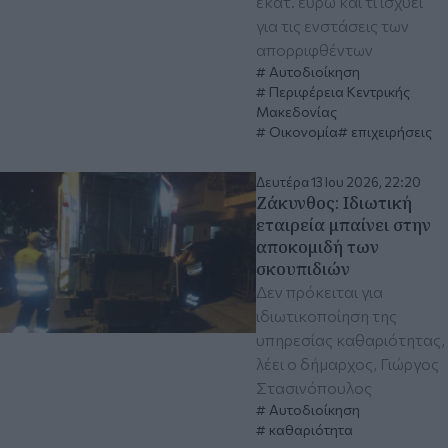
εκατ. ευρώ και τι ισχύει
για τις ενστάσεις των
απορριφθέντων
Αυτοδιοίκηση
Περιφέρεια Κεντρικής
Μακεδονίας
Οικονομία
επιχειρήσεις
Δευτέρα 13 Ιου 2026, 22:20
Ζάκυνθος: Ιδιωτική
εταιρεία μπαίνει στην
αποκομιδή των
σκουπιδιών
Δεν πρόκειται για
ιδιωτικοποίηση της
υπηρεσίας καθαριότητας,
λέει ο δήμαρχος, Γιώργος
Στασινόπουλος
Αυτοδιοίκηση
καθαριότητα