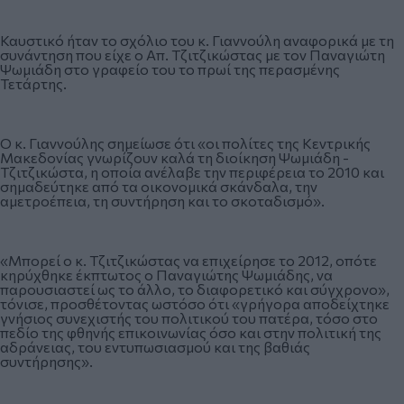
Καυστικό ήταν το σχόλιο του κ. Γιαννούλη αναφορικά με τη
συνάντηση που είχε ο Απ. Τζιτζικώστας με τον Παναγιώτη
Ψωμιάδη στο γραφείο του το πρωί της περασμένης
Τετάρτης.
Ο κ. Γιαννούλης σημείωσε ότι «οι πολίτες της Κεντρικής
Μακεδονίας γνωρίζουν καλά τη διοίκηση Ψωμιάδη -
Τζιτζικώστα, η οποία ανέλαβε την περιφέρεια το 2010 και
σημαδεύτηκε από τα οικονομικά σκάνδαλα, την
αμετροέπεια, τη συντήρηση και το σκοταδισμό».
«Μπορεί ο κ. Τζιτζικώστας να επιχείρησε το 2012, οπότε
κηρύχθηκε έκπτωτος ο Παναγιώτης Ψωμιάδης, να
παρουσιαστεί ως το άλλο, το διαφορετικό και σύγχρονο»,
τόνισε, προσθέτοντας ωστόσο ότι «γρήγορα αποδείχτηκε
γνήσιος συνεχιστής του πολιτικού του πατέρα, τόσο στο
πεδίο της φθηνής επικοινωνίας όσο και στην πολιτική της
αδράνειας, του εντυπωσιασμού και της βαθιάς
συντήρησης».