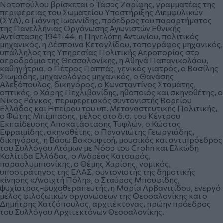
Νοτοπούλου βρίσκεται ο Τάσος Ζαρίφης, γραμματέας της
περιφέρειας του Σωματείου Υποστήριξης Διεμφυλικών
(ΣΥΔ), ο Γιάννης Ιωαννίδης, πρόεδρος του παραρτήματος
της Πανελλήνιας Οργάνωσης Αγωνιστών Εθνικής
Αντίστασης 1941-44, η Πηνελόπη Αντωνίου, πολιτικός
μηχανικός, η Δέσποινα Κετογλίδου, τοπογράφος μηχανικός,
υπάλληλος της Υπηρεσίας Πολιτικής Αεροπορίας στο
αεροδρόμιο της Θεσσαλονίκης, η Αθηνά Παπανικολάου,
καθηγήτρια, ο Πέτρος Παππάς, γενικός γιατρός, ο Βασίλης
Σιωμάδης, μηχανολόγος μηχανικός, ο Θανάσης
Αλεξόπουλος, δικηγόρος, ο Κωνσταντίνος Σταμάτης,
οπτικός, ο Χάρης Πεχλιβανίδης, ηθοποιός και σκηνοθέτης, ο
Νίκος Ράγκος, περιφερειακός συντονιστής Βορείου
Ελλάδος και Ηπείρου του υπ. Μεταναστευτικής Πολιτικής,
ο Φώτης Μπίμπασης, μέλος στο δ.σ. του Κέντρου
Εκπαίδευσης Αποκατάστασης Τυφλών, ο Κώστας
Εφραιμίδης, σκηνοθέτης, ο Παναγιώτης Γεωργιάδης,
δικηγόρος, η Βάσω Βακουφτσή, μουσικός και αντιπρόεδρος
του Συλλόγου Ατόμων με Νόσο του Crohn και Ελκώδη
Κολίτιδα Ελλάδας, ο Ανδρέας Κατσαρός,
παραολυμπιονίκης, ο Θέμης Χαρίσης, νομικός,
υποστράτηγος της ΕΛΑΣ, συντονιστής της δημοτικής
κίνησης «Ανοιχτή Πόλη», ο Σταύρος Μπουφίδης,
ψυχίατρος-ψυχοθεραπευτής, η Μαρία Αρβανιτίδου, ενεργό
μέλος φιλοζωικών οργανώσεων της Θεσσαλονίκης και ο
Δημήτρης Χατζόπουλος, αρχιτέκτονας, πρώην πρόεδρος
του Συλλόγου Αρχιτεκτόνων Θεσσαλονίκης.