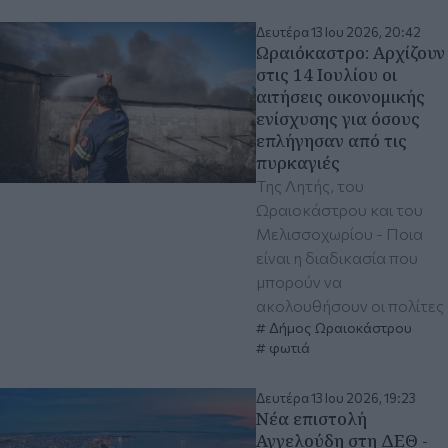
Δευτέρα 13 Ιου 2026, 20:42
Ωραιόκαστρο: Αρχίζουν
στις 14 Ιουλίου οι
αιτήσεις οικονομικής
ενίσχυσης για όσους
επλήγησαν από τις
πυρκαγιές
Της Λητής, του
Ωραιοκάστρου και του
Μελισσοχωρίου - Ποια
είναι η διαδικασία που
μπορούν να
ακολουθήσουν οι πολίτες
Δήμος Ωραιοκάστρου
φωτιά
Δευτέρα 13 Ιου 2026, 19:23
Νέα επιστολή
Αγγελούδη στη ΔΕΘ -