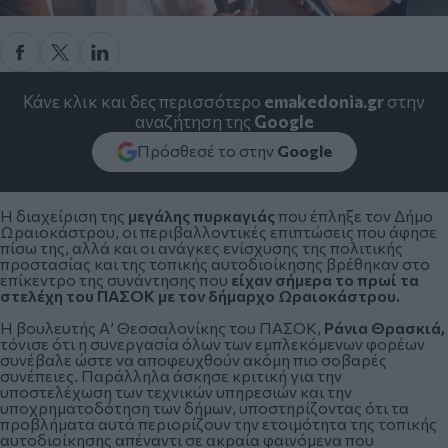
Κάνε κλικ και δες περισσότερο
emakedonia.gr
στην
αναζήτηση της
Google
Πρόσθεσέ το στην
Google
Η διαχείριση της
μεγάλης πυρκαγιάς
που έπληξε τον Δήμο
Ωραιοκάστρου, οι περιβαλλοντικές επιπτώσεις που άφησε
πίσω της, αλλά και οι ανάγκες ενίσχυσης της πολιτικής
προστασίας και της τοπικής αυτοδιοίκησης βρέθηκαν στο
επίκεντρο της συνάντησης που
είχαν σήμερα το πρωί τα
στελέχη του ΠΑΣΟΚ με τον δήμαρχο Ωραιοκάστρου.
Η βουλευτής Α’ Θεσσαλονίκης του ΠΑΣΟΚ,
Ράνια Θρασκιά,
τόνισε ότι η συνεργασία όλων των εμπλεκόμενων φορέων
συνέβαλε ώστε να αποφευχθούν ακόμη πιο σοβαρές
συνέπειες. Παράλληλα άσκησε κριτική για την
υποστελέχωση των τεχνικών υπηρεσιών και την
υποχρηματοδότηση των δήμων, υποστηρίζοντας ότι τα
προβλήματα αυτά περιορίζουν την ετοιμότητα της τοπικής
αυτοδιοίκησης απέναντι σε ακραία φαινόμενα που