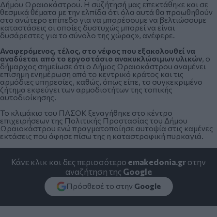
Δήμου Ωραιοκάστρου. Η συζήτησή μας επεκτάθηκε και σε
θεσμικά θέματα με την ελπίδα ότι όλα αυτά θα προωθηθούν
στο ανώτερο επίπεδο για να μπορέσουμε να βελτιώσουμε
καταστάσεις οι οποίες δυστυχώς μπορεί να είναι
δυσάρεστες για το σύνολο της χώρας», ανέφερε.
Αναφερόμενος, τέλος, στο νέφος που εξακολουθεί να
αναδύεται από το εργοστάσιο ανακυκλώσιμων υλικών
, ο
δήμαρχος σημείωσε ότι ο Δήμος Ωραιοκάστρου αναμένει
επίσημη ενημέρωση από το κεντρικό κράτος και τις
αρμόδιες υπηρεσίες, καθώς, όπως είπε, το συγκεκριμένο
ζήτημα εκφεύγει των αρμοδιοτήτων της τοπικής
αυτοδιοίκησης.
Το κλιμάκιο του ΠΑΣΟΚ ξεναγήθηκε στο κέντρο
επιχειρήσεων της Πολιτικής Προστασίας του Δήμου
Ωραιοκάστρου ενώ πραγματοποίησε αυτοψία στις καμένες
εκτάσεις που άφησε πίσω της η καταστροφική πυρκαγιά.
Κάνε κλικ και δες περισσότερο
emakedonia.gr
στην
αναζήτηση της
Google
Πρόσθεσέ το στην
Google