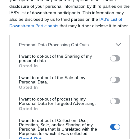
disclosure of your personal information by third parties on the
IAB’s list of downstream participants. This information may
also be disclosed by us to third parties on the
IAB’s List of
Downstream Participants
that may further disclose it to other
third parties.
Please note that this website/app uses one or more Google
Personal Data Processing Opt Outs
services and may gather and store information including but
not limited to your visit or usage behaviour. You may click to
I want to opt-out of the Sharing of my
personal data.
grant or deny consent to Google and its third-party tags to
Opted In
use your data for below specified purposes in below Google
consent section.
I want to opt-out of the Sale of my
Personal Data.
Opted In
I want to opt-out of processing my
Personal Data for Targeted Advertising.
Opted In
I want to opt-out of Collection, Use,
Retention, Sale, and/or Sharing of my
Personal Data that Is Unrelated with the
Purposes for which it was collected.
Opted Out