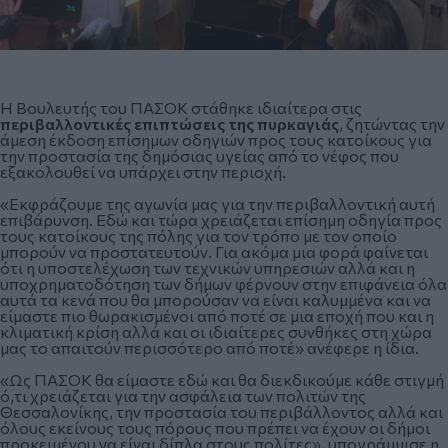
Η Βουλευτής του ΠΑΣΟΚ στάθηκε ιδιαίτερα στις
περιβαλλοντικές επιπτώσεις της πυρκαγιάς
,
ζητώντας την
άμεση έκδοση επίσημων οδηγιών προς τους κατοίκους για
την προστασία της δημόσιας υγείας από το νέφος που
εξακολουθεί να υπάρχει στην περιοχή.
«Εκφράζουμε της αγωνία μας για την περιβαλλοντική αυτή
επιβάρυνση. Εδώ και τώρα χρειάζεται επίσημη οδηγία προς
τους κατοίκους της πόλης για τον τρόπο με τον οποίο
μπορούν να προστατευτούν. Για ακόμα μια φορά φαίνεται
ότι η υποστελέχωση των τεχνικών υπηρεσιών αλλά και η
υποχρηματοδότηση των δήμων φέρνουν στην επιφάνεια όλα
αυτά τα κενά που θα μπορούσαν να είναι καλυμμένα και να
είμαστε πιο θωρακισμένοι από ποτέ σε μια εποχή που και η
κλιματική κρίση αλλά και οι ιδιαίτερες συνθήκες στη χώρα
μας το απαιτούν περισσότερο από ποτέ» ανέφερε η ίδια.
«Ως ΠΑΣΟΚ θα είμαστε εδώ και θα διεκδικούμε κάθε στιγμή
ό,τι χρειάζεται για την ασφάλεια των πολιτών της
Θεσσαλονίκης, την προστασία του περιβάλλοντος αλλά και
όλους εκείνους τους πόρους που πρέπει να έχουν οι δήμοι
προκειμένου να είναι δίπλα στους πολίτες», υπογράμμισε η