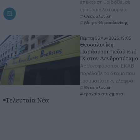
επέκταση θα δοθεί σε
εμπορική λειτουργία
Θεσσαλονίκη
Μετρό Θεσσαλονίκης
Πέμπτη 06 Αυγ 2026, 19:05
Θεσσαλονίκη:
Παράσυρση πεζού από
ΙΧ στον Δενδροπόταμο
Ασθενοφόρο του ΕΚΑΒ
παρέλαβε το άτομο που
τραυματίστηκε ελαφρά
Θεσσαλονίκη
τροχαία ατυχήματα
Τελευταία Νέα