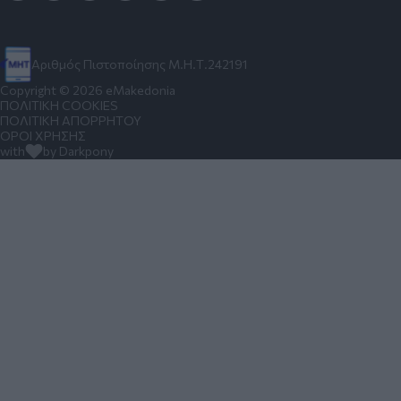
Αριθμός Πιστοποίησης Μ.Η.Τ.242191
Copyright © 2026 eMakedonia
ΠΟΛΙΤΙΚΗ COOKIES
ΠΟΛΙΤΙΚΗ ΑΠΟΡΡΗΤΟΥ
ΟΡΟΙ ΧΡΗΣΗΣ
with
by Darkpony