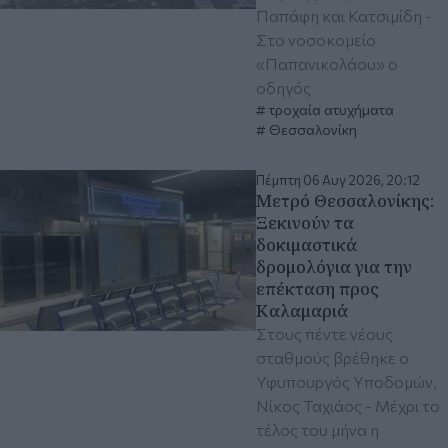
Παπάφη και Κατσιμίδη -
Στο νοσοκομείο
«Παπανικολάου» ο
οδηγός
τροχαία ατυχήματα
Θεσσαλονίκη
Πέμπτη 06 Αυγ 2026, 20:12
Μετρό Θεσσαλονίκης:
Ξεκινούν τα
δοκιμαστικά
δρομολόγια για την
επέκταση προς
Καλαμαριά
Στους πέντε νέους
σταθμούς βρέθηκε ο
Υφυπουργός Υποδομών,
Νίκος Ταχιάος - Μέχρι το
τέλος του μήνα η