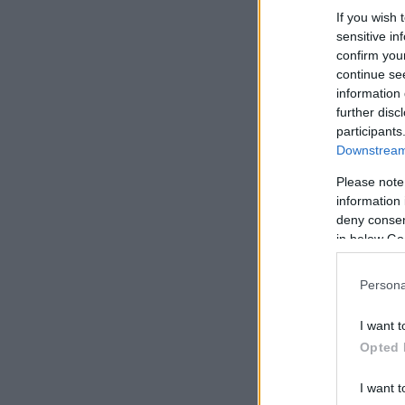
If you wish 
sensitive in
confirm you
continue se
information 
further disc
participants
Downstream 
Please note
information 
deny consent
in below Go
Persona
I want t
Opted 
I want t