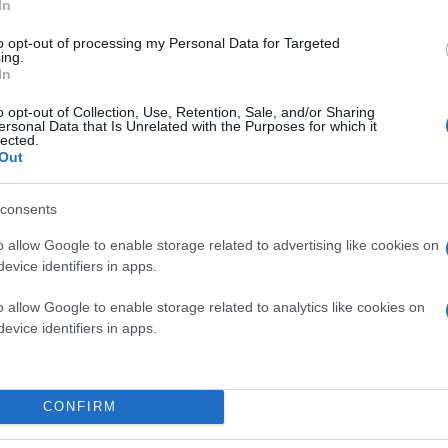
In
to opt-out of processing my Personal Data for Targeted
ing.
In
o opt-out of Collection, Use, Retention, Sale, and/or Sharing
ersonal Data that Is Unrelated with the Purposes for which it
lected.
Κάνε κλικ και δες περισσότερο
Out
Πρόσθ
consents
o allow Google to enable storage related to advertising like cookies on
evice identifiers in apps.
ΠΟΛΙΤΙΚΗ
Ευάγγελος Βενιζέλος
ΠΑΣΟΚ - Κίνημα
o allow Google to enable storage related to analytics like cookies on
evice identifiers in apps.
CONFIRM