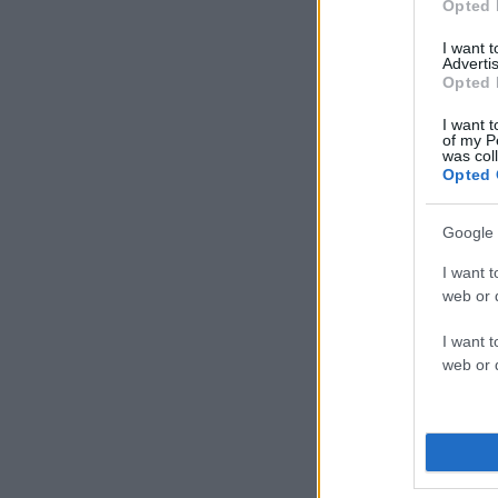
Opted 
I want 
Advertis
Opted 
I want t
of my P
was col
Opted 
Google 
I want t
web or d
I want t
web or d