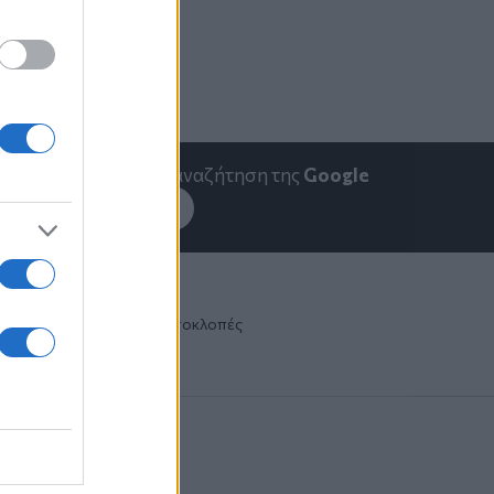
emakedonia.gr
στην αναζήτηση της
Google
εσέ το στην
Google
 Αλλαγής
ΟΠΕΚΕΠΕ
Υποκλοπές