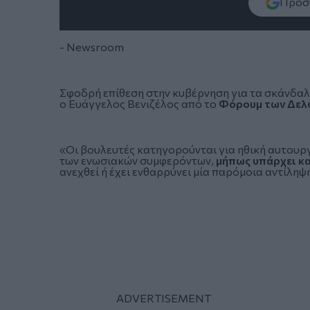
Πρόσθ
- Newsroom
Σφοδρή επίθεση στην κυβέρνηση για τα σκάνδα
ο Ευάγγελος Βενιζέλος από το
Φόρουμ των Δελ
«Οι βουλευτές κατηγορούνται για ηθική αυτουργί
των ενωσιακών συμφερόντων,
μήπως υπάρχει κα
ανεχθεί ή έχει ενθαρρύνει μία παρόμοια αντίλη