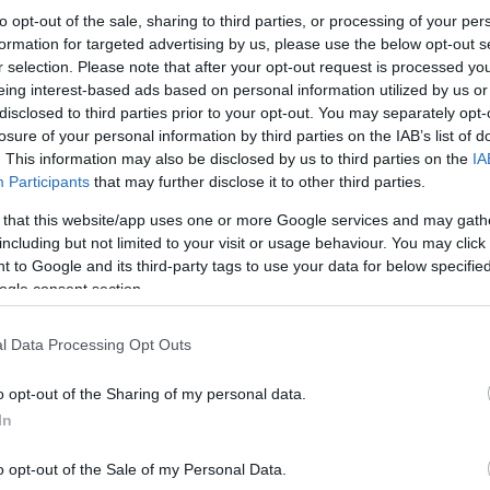
Μιλώντας για το σκάνδαλο των
υποκλοπών,
ο Ευ
to opt-out of the sale, sharing to third parties, or processing of your per
κατηγορούμενοι, για να μην παρεξηγούμαι, για
formation for targeted advertising by us, please use the below opt-out s
καθαυτό, μέσω της ΕΥΠ και μέσω του κατασκοπευ
Μονομελούς Πλημμελειοδικείου και έχουμε και 
r selection. Please note that after your opt-out request is processed y
Πάγου, πολιτικά, ως πολιτική οντότητα, έπεσα
eing interest-based ads based on personal information utilized by us or
η
"εκδίκηση της γυφτιάς"
, είναι η εκδίκηση τω
disclosed to third parties prior to your opt-out. You may separately opt-
πολιτικά εννοώ, δεν μιλάω για τα ίδια πρόσωπα, 
χρησιμοποιήσω έναν πιο, ας πούμε, τρυφερό όρο
losure of your personal information by third parties on the IAB’s list of
. This information may also be disclosed by us to third parties on the
IA
Participants
that may further disclose it to other third parties.
Σχετικά με τις επιθέσεις της κυβέρνησης κατά 
 that this website/app uses one or more Google services and may gath
στο ζήτημα προσδίδονται πολιτικοί όροι με «άτ
ότι αυτό συνιστά παρέμβαση στο δικαιοδοτικό τ
including but not limited to your visit or usage behaviour. You may click 
πλειοψηφίας που επιτίθενται στην κ. Κοβέσι, δη
 to Google and its third-party tags to use your data for below specifi
απολύτως υποχρεωτική»
.
ogle consent section.
l Data Processing Opt Outs
o opt-out of the Sharing of my personal data.
In
o opt-out of the Sale of my Personal Data.