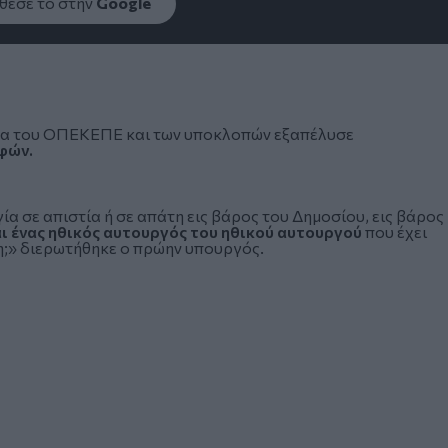
εσέ το στην
Google
λα του
ΟΠΕΚΕΠΕ
και των υποκλοπών εξαπέλυσε
φών.
α σε απιστία ή σε απάτη εις βάρος του Δημοσίου, εις βάρος
ι ένας ηθικός αυτουργός του ηθικού αυτουργού
που έχει
ψη;» διερωτήθηκε ο πρώην υπουργός.