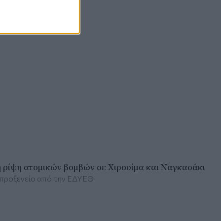
η ρίψη ατομικών βομβών σε Χιροσίμα και Ναγκασάκι
 προξενείο από την ΕΔΥΕΘ