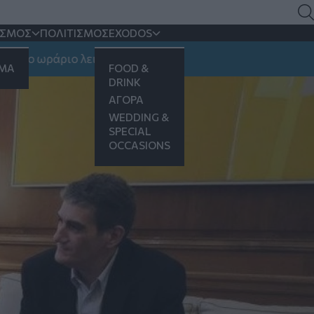
ΙΣΜΟΣ
ΠΟΛΙΤΙΣΜΟΣ
EXODOS
ννούλη
ωράριο λειτουργίας
ΗΜΑ
FOOD &
DRINK
ΑΓΟΡΑ
WEDDING &
SPECIAL
OCCASIONS