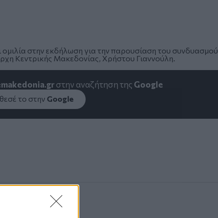
 ομιλία στην εκδήλωση για την παρουσίαση του συνδυασμού
χη Κεντρικής Μακεδονίας, Χρήστου Γιαννούλη.
emakedonia.gr
στην αναζήτηση της
Google
εσέ το στην
Google