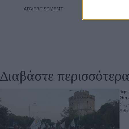
Διαβάστε περισσότερ
Πέμπτ
Θεσ
Συγκ
Θε