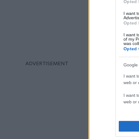
Opted 
I want 
Advertis
Opted 
I want t
of my P
was col
Opted 
Google 
I want t
web or d
I want t
web or d