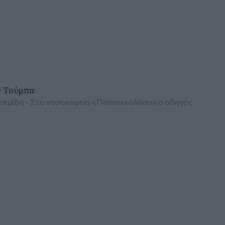
ν Τούμπα
τσιμίδη - Στο νοσοκομείο «Παπανικολάου» ο οδηγός