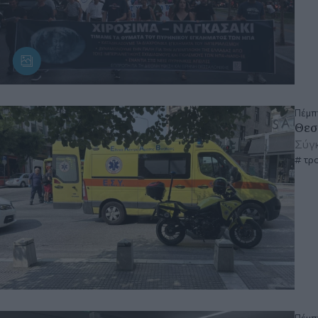
Πέμπ
Θεσ
Σύγκ
τρο