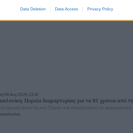
Data Deletion
Data Access
Privacy Policy
α
η 06 Αυγ 2026, 22:41
σαλονίκη: Πορεία διαμαρτυρίας για τα 81 χρόνια από τ
έντρωση στον Λευκό Πύργο και πορεία προς το αμερικανικό
σσαλονίκη