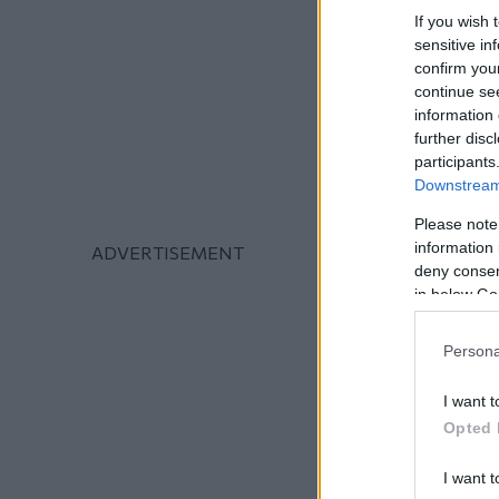
If you wish 
sensitive in
confirm you
continue se
information 
further disc
participants
Downstream 
Please note
information 
deny consent
in below Go
Persona
I want t
Opted 
I want t