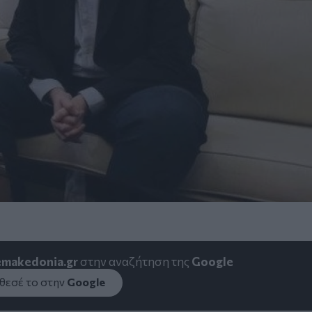
emakedonia.gr
στην αναζήτηση της
Google
εσέ το στην
Google