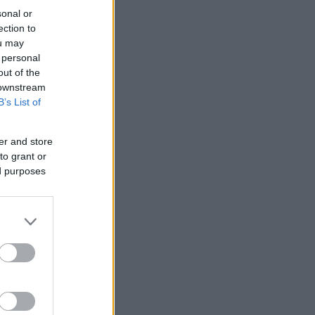
sonal or
ection to
ou may
 personal
out of the
 downstream
B’s List of
er and store
to grant or
ed purposes