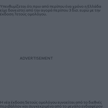
Υπενθυμίζεται ότι πριν από περίπου ένα χρόνο η Ελλάδα
είχε δανειστεί από την αγορά περίπου 3 δισ. ευρώ με την
έκδοση 7ετούς ομολόγου.
Η νέα έκδοση 5ετούς ομολόγου ευνοείται από το διεθνές
περιβάλλον και συγκεκριμένα από το μεγάλο ενδιαφέρον