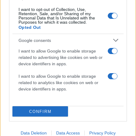
I want to opt-out of Collection, Use,
Retention, Sale, and/or Sharing of my
Personal Data that Is Unrelated with the
Purposes for which it was collected.
Opted Out
Google consents
I want to allow Google to enable storage
related to advertising like cookies on web or
device identifiers in apps.
I want to allow Google to enable storage
related to analytics like cookies on web or
Διαβάστε περισσότερα
device identifiers in apps.
Παρασκευή 07 Αυγ 2026, 12:33
Θερινό φρένο στην
CONFIRM
ακρίβεια - Στο 3,4% ο
πληθωρισμός Ιουλίου
Αυξήσεις τιμών σε
Data Deletion
Data Access
Privacy Policy
στέγαση, καύσιμα -