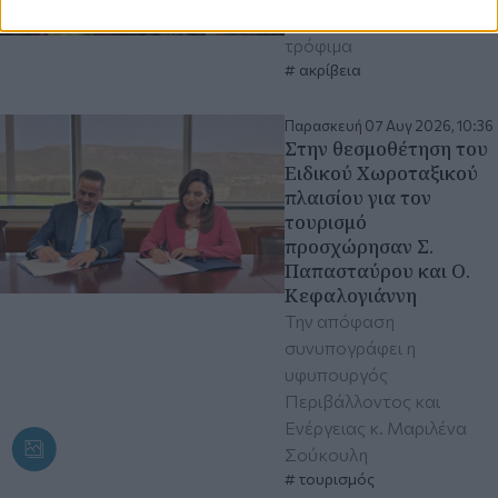
Οριακή άνοδος στα
τρόφιμα
ακρίβεια
Παρασκευή 07 Αυγ 2026, 10:36
Στην θεσμοθέτηση του
Ειδικού Χωροταξικού
πλαισίου για τον
τουρισμό
προσχώρησαν Σ.
Παπασταύρου και Ο.
Κεφαλογιάννη
Την απόφαση
συνυπογράφει η
υφυπουργός
Περιβάλλοντος και
Ενέργειας κ. Μαριλένα
Σούκουλη
τουρισμός