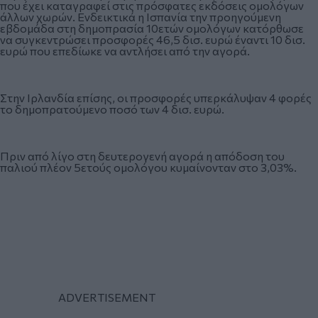
που έχει καταγραφεί στις πρόσφατες εκδόσεις ομολόγων
άλλων χωρών. Ενδεικτικά η Ισπανία την προηγούμενη
εβδομάδα στη δημοπρασία 10ετών ομολόγων κατόρθωσε
να συγκεντρώσει προσφορές 46,5 δισ. ευρώ έναντι 10 δισ.
ευρώ που επεδίωκε να αντλήσει από την αγορά.
Στην Ιρλανδία επίσης, οι προσφορές υπερκάλυψαν 4 φορές
το δημοπρατούμενο ποσό των 4 δισ. ευρώ.
Πριν από λίγο στη δευτερογενή αγορά η απόδοση του
παλιού πλέον 5ετούς ομολόγου κυμαίνονταν στο 3,03%.