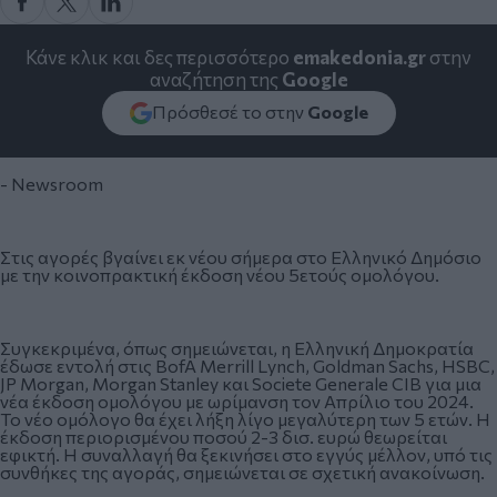
Κάνε κλικ και δες περισσότερο
emakedonia.gr
στην
αναζήτηση της
Google
Πρόσθεσέ το στην
Google
- Newsroom
Στις αγορές βγαίνει εκ νέου σήμερα στο Ελληνικό Δημόσιο
με την κοινοπρακτική έκδοση νέου 5ετούς ομολόγου.
Συγκεκριμένα, όπως σημειώνεται, η Ελληνική Δημοκρατία
έδωσε εντολή στις BofA Merrill Lynch, Goldman Sachs, HSBC,
JP Morgan, Μorgan Stanley και Societe Generale CIB για μια
νέα έκδοση ομολόγου με ωρίμανση τον Απρίλιο του 2024.
Το νέο ομόλογο θα έχει λήξη λίγο μεγαλύτερη των 5 ετών. Η
έκδοση περιορισμένου ποσού 2-3 δισ. ευρώ θεωρείται
εφικτή. Η συναλλαγή θα ξεκινήσει στο εγγύς μέλλον, υπό τις
συνθήκες της αγοράς, σημειώνεται σε σχετική ανακοίνωση.