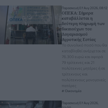
Παρασκευή 07 Αυγ 2026, 08:12
ΟΠΕΚΑ: Σήμερα
καταβάλλεται η
δεύτερη πληρωμή των
δικαιούχων του
Λογαριασμού
Αγροτικής Εστίας
Το συνολικό ποσό που θα
καταβληθεί ανέρχεται σε
76.300 ευρώ και αφορά
79 τρίτεκνες και 21
πολύτεκνες μητέρες ή σε
τρίτεκνους και
πολύτεκνους μονογονείς
πατέρες
Οικονομία
Παρασκευή 07 Αυγ 2026,
07:00