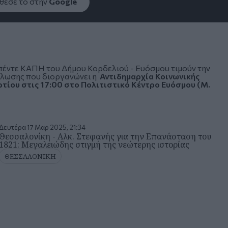
εσέ το στην
Google
πέντε ΚΑΠΗ του
Δήμου Κορδελιού - Ευόσμου
τιμούν την
ήλωσης που διοργανώνει η
Αντιδημαρχία Κοινωνικής
τίου στις 17:00 στο Πολιτιστικό Κέντρο Ευόσμου (
Μ.
Δευτέρα 17 Μαρ 2025, 21:34
Θεσσαλονίκη - Aλκ. Στεφανής για την Επανάσταση του
1821: Μεγαλειώδης στιγμή της νεώτερης ιστορίας
ΘΕΣΣΑΛΟΝΙΚΗ