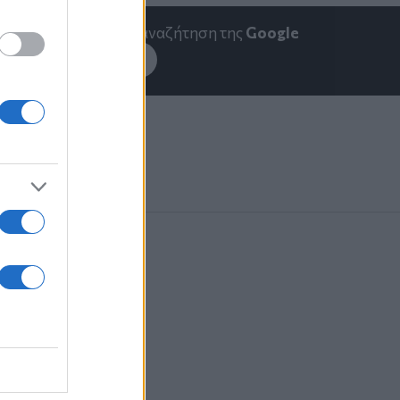
emakedonia.gr
στην αναζήτηση της
Google
εσέ το στην
Google