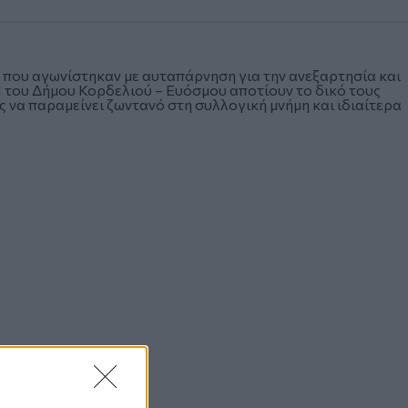
ς που αγωνίστηκαν με αυταπάρνηση για την ανεξαρτησία και
Η του Δήμου Κορδελιού – Ευόσμου αποτίουν το δικό τους
ς να παραμείνει ζωντανό στη συλλογική μνήμη και ιδιαίτερα