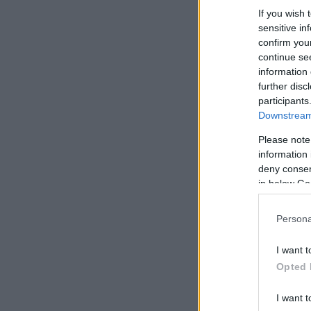
If you wish 
sensitive in
confirm you
continue se
information 
further disc
participants
Downstream 
Please note
information 
deny consent
in below Go
Persona
I want t
Opted 
I want t