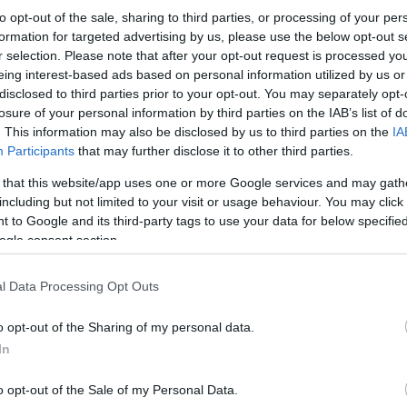
to opt-out of the sale, sharing to third parties, or processing of your per
formation for targeted advertising by us, please use the below opt-out s
Η εκδήλωση διανθίζεται με μουσικοχορευτικά δ
r selection. Please note that after your opt-out request is processed y
Β΄ Γ΄ Δ΄ ΚΑΠΗ Ευόσμου και του ΚΑΠΗ Ελευθερί
eing interest-based ads based on personal information utilized by us or
disclosed to third parties prior to your opt-out. You may separately opt-
losure of your personal information by third parties on the IAB’s list of
Η είσοδος είναι ελεύθερη.
. This information may also be disclosed by us to third parties on the
IA
Participants
that may further disclose it to other third parties.
 that this website/app uses one or more Google services and may gath
including but not limited to your visit or usage behaviour. You may click 
 to Google and its third-party tags to use your data for below specifi
ogle consent section.
l Data Processing Opt Outs
o opt-out of the Sharing of my personal data.
In
o opt-out of the Sale of my Personal Data.