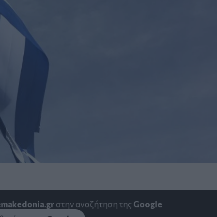
emakedonia.gr
στην αναζήτηση της
Google