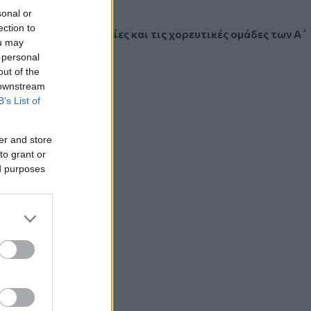
sonal or
ection to
ρώμενα από τις
χορωδίες και τις χορευτικές ομάδες των Α΄
ou may
ου - Κορδελιού.
 personal
out of the
 downstream
B’s List of
er and store
to grant or
ed purposes