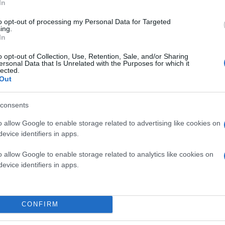
In
Κάνε κλικ και δες περισσότερο
to opt-out of processing my Personal Data for Targeted
ing.
Πρόσθ
In
o opt-out of Collection, Use, Retention, Sale, and/or Sharing
ersonal Data that Is Unrelated with the Purposes for which it
lected.
Out
ΘΕΣΣΑΛΟΝΙΚΗ
Δήμος Κορδελιού - Ευόσμου
consents
o allow Google to enable storage related to advertising like cookies on
evice identifiers in apps.
o allow Google to enable storage related to analytics like cookies on
evice identifiers in apps.
CONFIRM