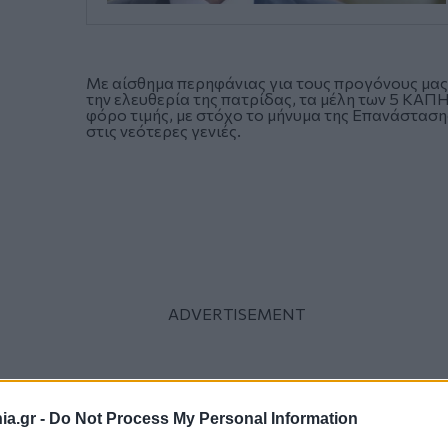
Με αίσθημα περηφ
ά
νιας για τους προγόνους μα
την ελευθερία της πατρίδας, τα μέλη των 5 ΚΑΠ
φόρο τιμής, με στόχο το μήνυμα της Επανάσταση
στις νεότερες γενιές.
a.gr -
Do Not Process My Personal Information