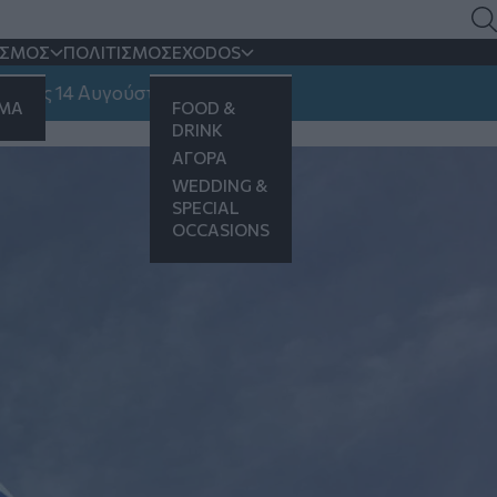
 την Επανάσταση του
ΙΣΜΟΣ
ΠΟΛΙΤΙΣΜΟΣ
EXODOS
 14 Αυγούστου
ΗΜΑ
FOOD &
DRINK
ΑΓΟΡΑ
WEDDING &
SPECIAL
OCCASIONS