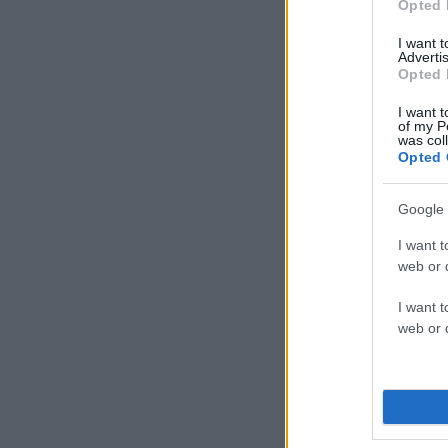
Opted 
I want 
Advertis
Opted 
I want t
of my P
was col
Opted 
Google 
I want t
web or d
I want t
web or d