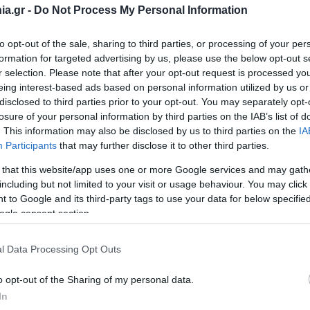
a.gr -
Do Not Process My Personal Information
τορα: «Η τρομοκρατική βία δεν είναι πολιτική
to opt-out of the sale, sharing to third parties, or processing of your per
ση», εξέφρασε τη συμπαράστασή του στην οικογένεια του θύ
formation for targeted advertising by us, please use the below opt-out s
r selection. Please note that after your opt-out request is processed y
eing interest-based ads based on personal information utilized by us or
disclosed to third parties prior to your opt-out. You may separately opt-
losure of your personal information by third parties on the IAB’s list of
. This information may also be disclosed by us to third parties on the
IA
ξαρθρώθηκαν μέσα σε δύο χρόνια - Όσα παρου
Participants
that may further disclose it to other third parties.
 that this website/app uses one or more Google services and may gath
including but not limited to your visit or usage behaviour. You may click 
ρου στο Αστυνομικό Μέγαρο Θεσσαλονίκης
 to Google and its third-party tags to use your data for below specifi
ogle consent section.
l Data Processing Opt Outs
o opt-out of the Sharing of my personal data.
ης
In