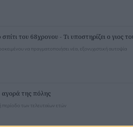
σπίτι του 68χρονου - Τι υποστηρίζει ο γιος το
ροκειμένου να πραγματοποιήσει νέα, εξονυχιστική αυτοψία
 αγορά της πόλης
ή περίοδο των τελευταίων ετών