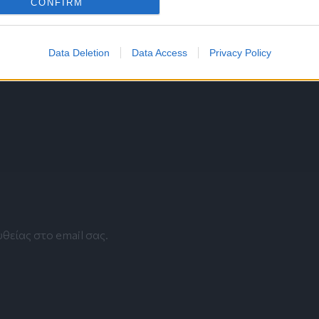
CONFIRM
Data Deletion
Data Access
Privacy Policy
Περισσότερα
θείας στο email σας.