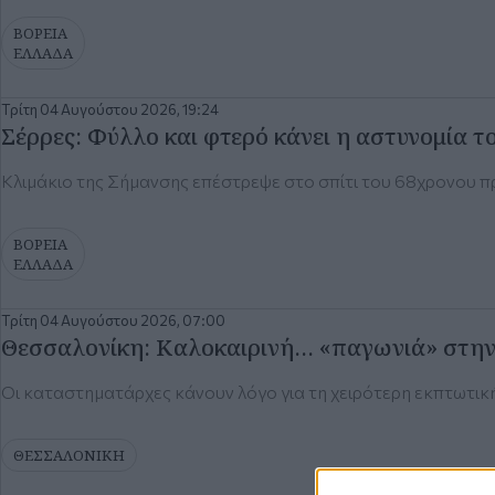
ΒΟΡΕΙΑ
ΕΛΛΑΔΑ
Τρίτη 04 Αυγούστου 2026, 19:24
Σέρρες: Φύλλο και φτερό κάνει η αστυνομία το 
Κλιμάκιο της Σήμανσης επέστρεψε στο σπίτι του 68χρονου π
ΒΟΡΕΙΑ
ΕΛΛΑΔΑ
Τρίτη 04 Αυγούστου 2026, 07:00
Θεσσαλονίκη: Καλοκαιρινή… «παγωνιά» στην
Οι καταστηματάρχες κάνουν λόγο για τη χειρότερη εκπτωτικ
ΘΕΣΣΑΛΟΝΙΚΗ