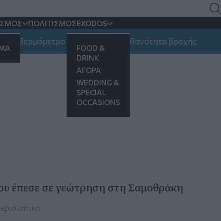
ΙΣΜΟΣ
ΠΟΛΙΤΙΣΜΟΣ
EXODOS
το θερμόμετρο - Πού υπάρχει πιθανότητα βροχής
ΗΜΑ
FOOD &
DRINK
ΑΓΟΡΑ
WEDDING &
SPECIAL
OCCASIONS
 που έπεσε σε γεώτρηση στη Σαμοθράκη
περιστατικό