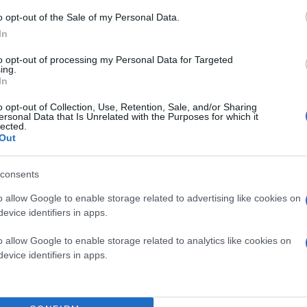
κό έργο της Αστυνομικής Διεύθυνσης αλλά και τις επιτυχίες 
o opt-out of the Sale of my Personal Data.
In
to opt-out of processing my Personal Data for Targeted
ing.
In
τες τα δίκτυα και οι υποδομές
o opt-out of Collection, Use, Retention, Sale, and/or Sharing
ersonal Data that Is Unrelated with the Purposes for which it
α που γιγαντώνεται κάθε καλοκαίρι - Τι καταγγέλλουν επιχειρ
lected.
Out
consents
o allow Google to enable storage related to advertising like cookies on
evice identifiers in apps.
ο (βίντεο)
o allow Google to enable storage related to analytics like cookies on
evice identifiers in apps.