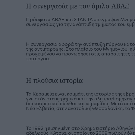
Η συνεργασία με τον όμιλο ΑΒΑΞ
Πρόσφατα ΑΒΑΞ και ΣΤΑΝΤΑ υπέγραψαν Μνημόνιο
συνεργασίας για την ανάπτυξη τμήματος του εμβ
Η συνεργασία αφορά την ανάπτυξη πύργου κατοικ
της αντιπαροχής. Στο πλαίσιο του Μνημονίου, η
προκειμένου να προχωρήσει στις απαραίτητες τε
του έργου.
Η πλούσια ιστορία
Τα Κεραμεία είναι κομμάτι της ιστορίας της εβρ
γνωστόν στα κεραμικά και την αλευροβιομηχανί
διακοσμητικοί πλίνθοι και κεραμίδια. Μετά από 
Νέα Ελβετία, στην ανατολική Θεσσαλονίκη, το 1
Το 1992 η εισηγμένη στο Χρηματιστήριο Αθηνών 
αδελφούς Κώτσια, οι οποίοι το 2009 πωλούν όλες