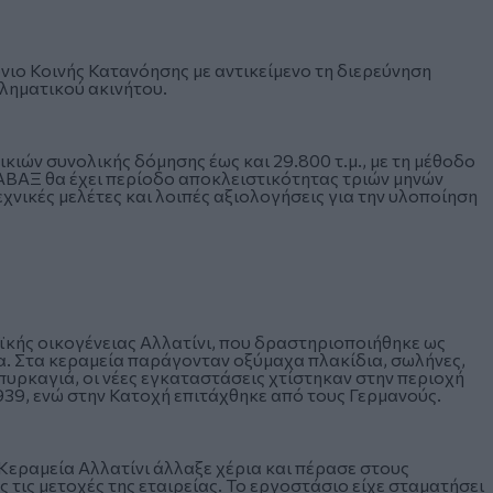
 Κοινής Κατανόησης με αντικείμενο τη διερεύνηση
ληματικού ακινήτου.
ιών συνολικής δόμησης έως και 29.800 τ.μ., με τη μέθοδο
 ΑΒΑΞ θα έχει περίοδο αποκλειστικότητας τριών μηνών
χνικές μελέτες και λοιπές αξιολογήσεις για την υλοποίηση
αϊκής οικογένειας Αλλατίνι, που δραστηριοποιήθηκε ως
α. Στα κεραμεία παράγονταν οξύμαχα πλακίδια, σωλήνες,
πυρκαγιά, οι νέες εγκαταστάσεις χτίστηκαν στην περιοχή
939, ενώ στην Κατοχή επιτάχθηκε από τους Γερμανούς.
Κεραμεία Αλλατίνι άλλαξε χέρια και πέρασε στους
 τις μετοχές της εταιρείας. Το εργοστάσιο είχε σταματήσει