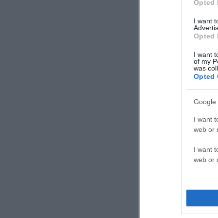
Opted 
I want 
Advertis
Opted 
I want t
of my P
was col
Opted 
Google 
I want t
web or d
I want t
web or d