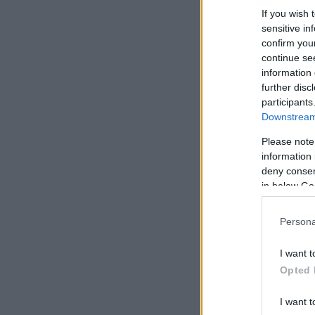
If you wish 
sensitive in
confirm you
continue se
information 
further disc
participants
Downstream 
Please note
information 
deny consent
in below Go
Persona
I want t
Opted 
I want t