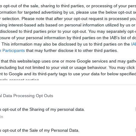
to opt-out of the sale, sharing to third parties, or processing of your per
Στον τομέα ένα προβλέπονται κατοικίες και ελά
formation for targeted advertising by us, please use the below opt-out s
τα διατηρητέα και είναι δεσμευμένα για χρήσεις
r selection. Please note that after your opt-out request is processed y
οικογένεια Ανδρεάδη, μπορούν να γίνουν γραφεία
eing interest-based ads based on personal information utilized by us or
χώρος πρασίνου με πάρκο 60 στρεμμάτων.
disclosed to third parties prior to your opt-out. You may separately opt-
losure of your personal information by third parties on the IAB’s list of
. This information may also be disclosed by us to third parties on the
IA
Μιλώντας για τη δωρεά στον δήμο Θεσσαλονίκης 
Participants
that may further disclose it to other third parties.
αξιοποίηση του είναι στην ουσία στα χέρια του δ
ενώ όπως είπε δεν έχει διευκρινιστεί τι ακριβώ
 that this website/app uses one or more Google services and may gath
including but not limited to your visit or usage behaviour. You may click 
 to Google and its third-party tags to use your data for below specifi
ogle consent section.
l Data Processing Opt Outs
o opt-out of the Sharing of my personal data.
In
o opt-out of the Sale of my Personal Data.