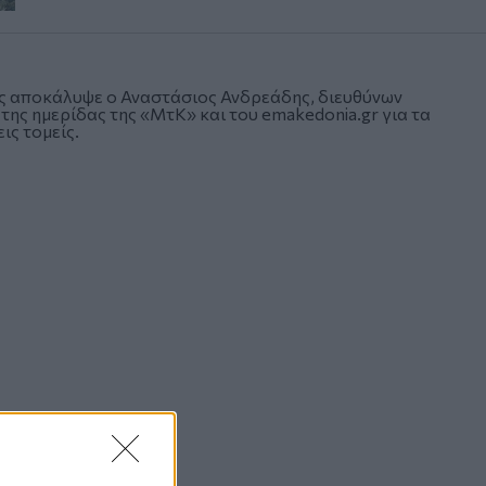
ως αποκάλυψε ο Αναστάσιος Ανδρεάδης, διευθύνων
ης ημερίδας της «ΜτΚ» και του emakedonia.gr για τα
ις τομείς.