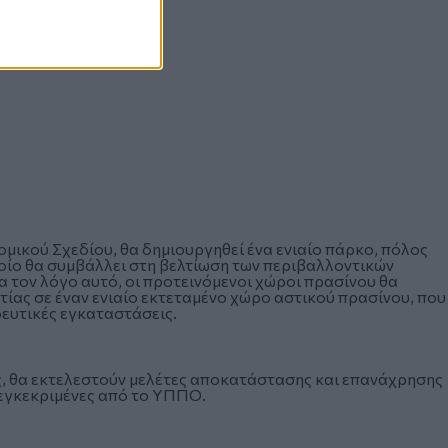
μικού Σχεδίου, θα δημιουργηθεί ένα ενιαίο πάρκο, πόλος
ποίο θα συμβάλλει στη βελτίωση των περιβαλλοντικών
α τον λόγο αυτό, οι προτεινόμενοι χώροι πρασίνου θα
ίας σε έναν ενιαίο εκτεταμένο χώρο αστικού πρασίνου, που
δευτικές εγκαταστάσεις.
άς, θα εκτελεστούν μελέτες αποκατάστασης και επανάχρησης
 εγκεκριμένες από το ΥΠΠΟ.