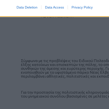
Data Deletion
Data Access
Privacy Policy
Σύμφωνα με τις προβλέψεις του Ειδικού Πολεοδο
έλξης κατοίκων και επισκεπτών της πόλης, το ο
συνθηκών της άμεσης και ευρύτερης περιοχής. Γι
ενοποιηθούν με το υφιστάμενο πάρκο Νέας Ελβετ
περιλαμβάνει αθλητικές, πολιτιστικές και εκπαι
Για την προστασία της πολιτιστικής κληρονομι
του μνημειακού συνόλου βασισμένες σε μελέτες