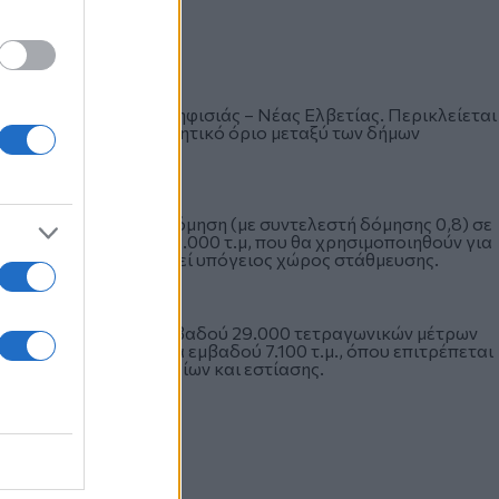
αφή με τις περιοχές Κηφισιάς – Νέας Ελβετίας. Περικλείεται
αποτελεί και το διοικητικό όριο μεταξύ των δήμων
η.
λη την επιτρεπόμενη δόμηση (με συντελεστή δόμησης 0,8) σε
νολικής επιφάνειας 32.000 τ.μ, που θα χρησιμοποιηθούν για
άλληλα θα δημιουργηθεί υπόγειος χώρος στάθμευσης.
ψους 100 μέτρων και εμβαδού 29.000 τετραγωνικών μέτρων
ο σε όλους. Τα κτίρια εμβαδού 7.100 τ.μ., όπου επιτρέπεται
ενήσουν χώρους γραφείων και εστίασης.