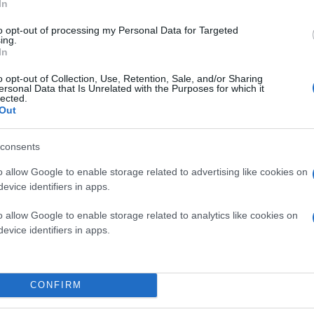
In
to opt-out of processing my Personal Data for Targeted
ing.
In
Το ακίνητο (των 82 στρεμμάτων) βρίσκεται σε επ
o opt-out of Collection, Use, Retention, Sale, and/or Sharing
δυτικά από την οδό Αλ. Παπαναστασίου, η οποία 
ersonal Data that Is Unrelated with the Purposes for which it
Θεσσαλονίκης και του δήμου Πυλαίας – Χορτιάτ
lected.
Out
Πρόθεση της εταιρείας είναι να συγκεντρώσει ό
consents
ένα ψηλό κτίριο (πύργος) σχεδόν 100 μέτρων, συ
εμπορικές χρήσεις, γραφεία, κατοικίες ενώ παρ
o allow Google to enable storage related to advertising like cookies on
evice identifiers in apps.
Η δόμηση λοιπόν θα «κλειστεί» σε ένα κτίριο ύ
o allow Google to enable storage related to analytics like cookies on
και ο υπόλοιπος χώρος θα γίνει πάρκο προσβάσιμ
evice identifiers in apps.
η αλλαγή χρήσης, θα αναπλαστούν και θα φιλοξ
CONFIRM