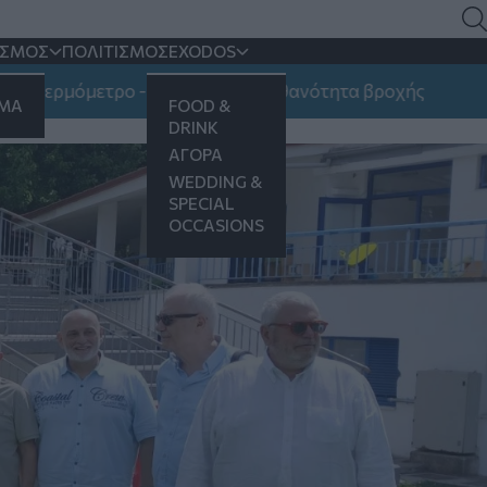
ήπεδο του «Ασύλου του
ΙΣΜΟΣ
ΠΟΛΙΤΙΣΜΟΣ
EXODOS
μόμετρο - Πού υπάρχει πιθανότητα βροχής
ΗΜΑ
FOOD &
DRINK
ΑΓΟΡΑ
WEDDING &
SPECIAL
OCCASIONS