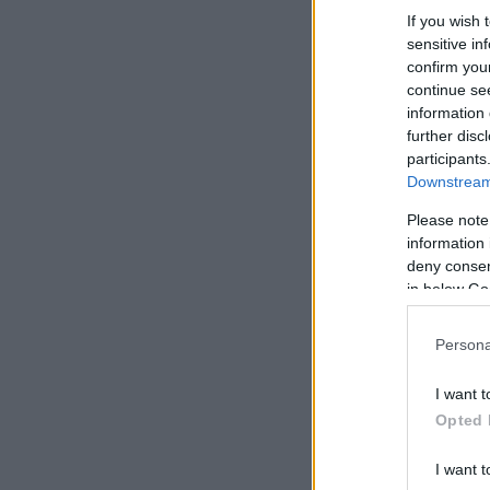
If you wish 
sensitive in
confirm you
continue se
information 
further disc
participants
Downstream 
Please note
information 
deny consent
in below Go
Persona
I want t
Opted 
I want t