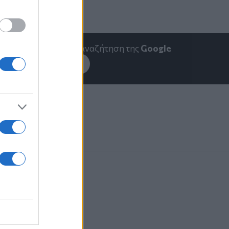
emakedonia.gr
στην αναζήτηση της
Google
εσέ το στην
Google