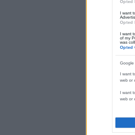
Opted 
I want 
Advertis
Opted 
I want t
of my P
was col
Opted 
Google 
I want t
web or d
I want t
web or d