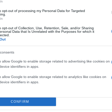
In
to opt-out of processing my Personal Data for Targeted
ing.
In
Κάνε κλικ και δες περισσότερο
o opt-out of Collection, Use, Retention, Sale, and/or Sharing
Πρόσθ
ersonal Data that Is Unrelated with the Purposes for which it
lected.
Out
consents
ΘΕΣΣΑΛΟΝΙΚΗ
Δήμος Θέρμης
o allow Google to enable storage related to advertising like cookies on
evice identifiers in apps.
o allow Google to enable storage related to analytics like cookies on
evice identifiers in apps.
CONFIRM