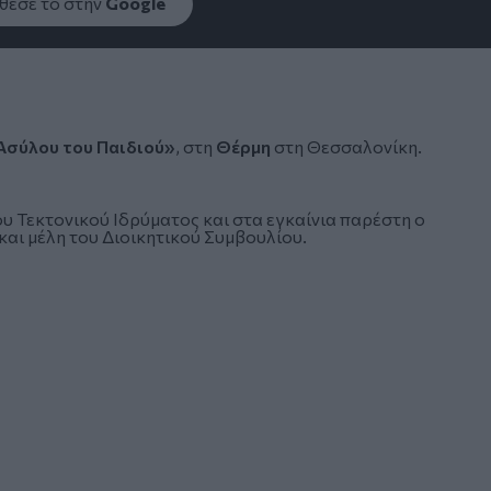
εσέ το στην
Google
Ασύλου του Παιδιού»
, στη
Θέρμη
στη Θεσσαλονίκη.
ου Τεκτονικού Ιδρύματος και στα εγκαίνια παρέστη ο
και μέλη του Διοικητικού Συμβουλίου.