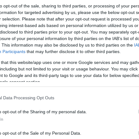
to opt-out of the sale, sharing to third parties, or processing of your per
formation for targeted advertising by us, please use the below opt-out s
Η κ.
Φωτεινή Παπαδάμου
, πρόεδρος του «Ασύλ
r selection. Please note that after your opt-out request is processed y
τον πρόεδρο του Τεκτονικού Ιδρύματος για τη β
eing interest-based ads based on personal information utilized by us or
δράση εντάσσεται στο πρόγραμμα «Οι Τέκτονες 
disclosed to third parties prior to your opt-out. You may separately opt-
όσο μπορεί τον τομέα αυτό».
losure of your personal information by third parties on the IAB’s list of
. This information may also be disclosed by us to third parties on the
IA
Participants
that may further disclose it to other third parties.
Ο κ. Μπινιάρης, ανέφερε στη σύντομη ομιλία το
πει «Όλοι κάποτε είμαστε παιδιά, όμως μερικοί το
 that this website/app uses one or more Google services and may gath
including but not limited to your visit or usage behaviour. You may click 
 to Google and its third-party tags to use your data for below specifi
ogle consent section.
l Data Processing Opt Outs
o opt-out of the Sharing of my personal data.
In
o opt-out of the Sale of my Personal Data.