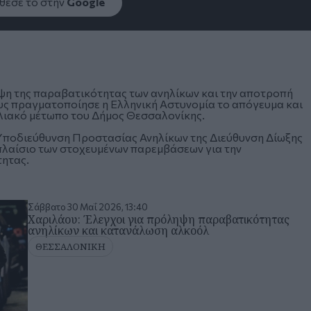
εσέ το στην
Google
ψη της
παραβατικότητας των ανηλίκων
και την αποτροπή
 πραγματοποίησε η Ελληνική Αστυνομία το απόγευμα και
αλιακό μέτωπο του
Δήμος Θεσσαλονίκης
.
Υποδιεύθυνση Προστασίας Ανηλίκων της Διεύθυνση Δίωξης
πλαίσιο των στοχευμένων παρεμβάσεων για την
τητας.
Σάββατο 30 Μαΐ 2026, 13:40
Χαριλάου: Έλεγχοι για πρόληψη παραβατικότητας
ανηλίκων και κατανάλωση αλκοόλ
ΘΕΣΣΑΛΟΝΙΚΗ