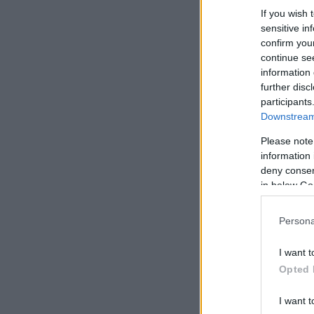
If you wish 
sensitive in
confirm you
continue se
information 
further disc
participants
Downstream 
Please note
information 
deny consent
in below Go
Persona
I want t
Opted 
I want t