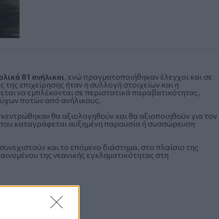
λικά 81 ανήλικοι
, ενώ πραγματοποιήθηκαν έλεγχοι και σε
 της επιχείρησης ήταν η συλλογή στοιχείων και η
εται να εμπλέκονται σε περιστατικά παραβατικότητας,
ύχων ποτών από ανήλικους.
γκεντρώθηκαν θα αξιολογηθούν και θα αξιοποιηθούν για τον
όπου καταγράφεται αυξημένη παρουσία ή συσσώρευση
συνεχιστούν και το επόμενο διάστημα, στο πλαίσιο της
αινομένου της νεανικής εγκληματικότητας στη