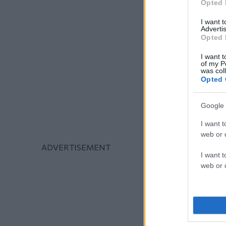
Opted 
I want 
Advertis
Opted 
I want t
of my P
was col
Opted 
Google 
I want t
web or d
I want t
web or d