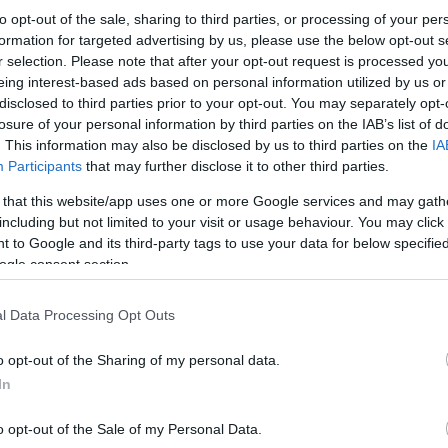
to opt-out of the sale, sharing to third parties, or processing of your per
formation for targeted advertising by us, please use the below opt-out s
r selection. Please note that after your opt-out request is processed y
eing interest-based ads based on personal information utilized by us or
disclosed to third parties prior to your opt-out. You may separately opt-
losure of your personal information by third parties on the IAB’s list of
. This information may also be disclosed by us to third parties on the
IA
Participants
that may further disclose it to other third parties.
 that this website/app uses one or more Google services and may gath
including but not limited to your visit or usage behaviour. You may click 
Κάνε κλικ και δες περισσότερο
 to Google and its third-party tags to use your data for below specifi
ogle consent section.
Πρόσθ
l Data Processing Opt Outs
o opt-out of the Sharing of my personal data.
ΘΕΣΣΑΛΟΝΙΚΗ
Θεσσαλονίκη
αστυνομικά
ανήλι
In
o opt-out of the Sale of my Personal Data.