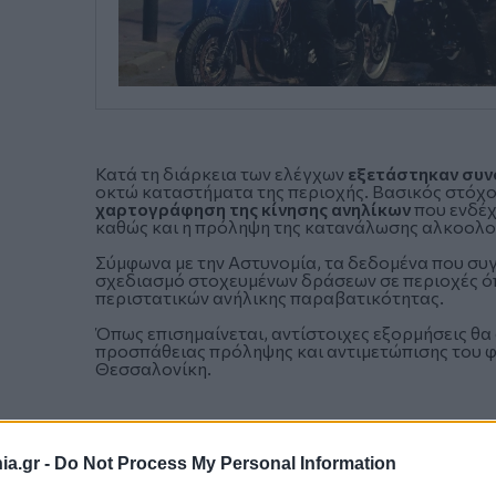
Κατά τη διάρκεια των ελέγχων
εξετάστηκαν συνο
οκτώ καταστήματα της περιοχής. Βασικός στόχος
χαρτογράφηση της κίνησης ανηλίκων
που ενδέχ
καθώς και η πρόληψη της κατανάλωσης αλκοολο
Σύμφωνα με την Αστυνομία, τα δεδομένα που συ
σχεδιασμό στοχευμένων δράσεων σε περιοχές 
περιστατικών ανήλικης παραβατικότητας.
Όπως επισημαίνεται, αντίστοιχες εξορμήσεις θα 
προσπάθειας πρόληψης και αντιμετώπισης του φ
Θεσσαλονίκη.
a.gr -
Do Not Process My Personal Information