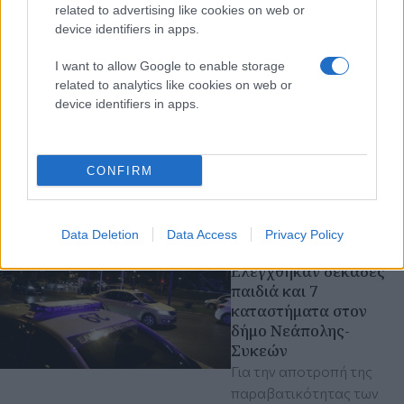
Μάλγαρα
related to advertising like cookies on web or
Στο 100% η πληρότητα
device identifiers in apps.
στο ΚΤΕΛ Μακεδονία -
«Ουρές» στο τελωνείο
I want to allow Google to enable storage
related to analytics like cookies on web or
Ευ΄ζώνων - Με χαμηλές
device identifiers in apps.
ταχύτητες στον δρόμο
προς Χαλκιδική
ΚΤΕΛ
Λιμάνι Θεσσαλονίκης
CONFIRM
Θεσσαλονίκη
Κυριακή 09 Αυγ 2026, 11:30
Data Deletion
Data Access
Privacy Policy
Θεσσαλονίκη:
Ελέγχθηκαν δεκάδες
παιδιά και 7
καταστήματα στον
δήμο Νεάπολης-
Συκεών
Για την αποτροπή της
παραβατικότητας των