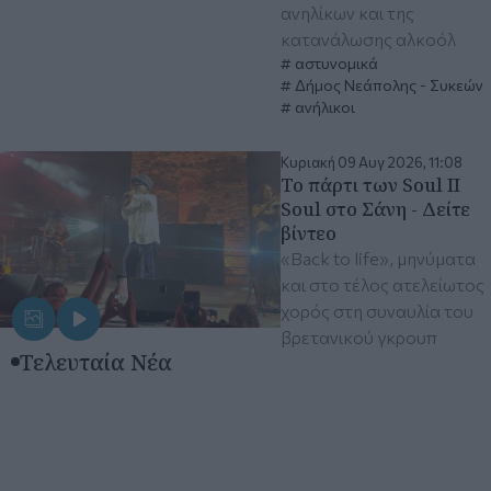
ανηλίκων και της
κατανάλωσης αλκοόλ
αστυνομικά
Δήμος Νεάπολης - Συκεών
ανήλικοι
Κυριακή 09 Αυγ 2026, 11:08
Το πάρτι των Soul II
Soul στο Σάνη - Δείτε
βίντεο
«Back to life», μηνύματα
και στο τέλος ατελείωτος
χορός στη συναυλία του
βρετανικού γκρουπ
Τελευταία Νέα