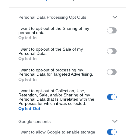
«Γαλάζια Λίμνη» της
third parties.
Χαλκιδικής που μοιάζει
Please note that this website/app uses one or more Google
Personal Data Processing Opt Outs
βγαλμένη από άλλο
services and may gather and store information including but
κόσμο
not limited to your visit or usage behaviour. You may click to
I want to opt-out of the Sharing of my
Λίγα χιλιόμετρα από το
personal data.
grant or deny consent to Google and its third-party tags to
Opted In
Πευκοχώρι, απλώνεται
use your data for below specified purposes in below Google
ένα από τα πιο
consent section.
I want to opt-out of the Sale of my
Personal Data.
χαρακτηριστικά τοπία της
Opted In
περιοχής
Χαλκιδική
τουρισμός
I want to opt-out of processing my
Personal Data for Targeted Advertising.
Opted In
Κυριακή 09 Αυγ 2026, 12:18
Στο αποκορύφωμά της
I want to opt-out of Collection, Use,
Retention, Sale, and/or Sharing of my
η έξοδος των
Personal Data that Is Unrelated with the
αδειούχων του
Purposes for which it was collected.
Αυγούστου: Γέμισαν
Opted Out
δρόμοι, ΚΤΕΛ και
Google consents
αεροδρόμια -
Καθυστερήσεις στα
I want to allow Google to enable storage