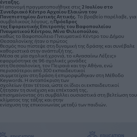
ένταξης.
Η απονομή πραγματοποιήθηκε στις
2 Ιουλίου στο
Συνεδριακό Κέντρο Αρχαίου Ελαιώνα του
Πανεπιστημίου Δυτικής Αττικής.
Το βραβείο παρέλαβε, για
συμβολικούς λόγους, η
Πρόεδρος
της Εφορευτικής Επιτροπής του Βαφοπουλείου
Πνευματικού Κέντρου, Μίνα Φιλιοπούλου
,
καθώς το Βαφοπούλειο Πνευματικό Κέντρο του Δήμου
Θεσσαλονίκης ήταν ο πρώτος
θεσμός που πίστεψε στη δυναμική της δράσης και συνέβαλε
καθοριστικά στην ανάπτυξή της.
Μέσα σε μία σχολική χρονιά, το «Ανασαίνω Λέξεις»
εφαρμόστηκε σε 96 σχολικές μονάδες
στη Θεσσαλονίκη, τον Πειραιά και την Αθήνα, ενώ
περισσότεροι από 300 εκπαιδευτικοί
συμμετείχαν στη δράση ή επιμορφώθηκαν στη Μέθοδο
Keywords. Η ανταπόκριση των
σχολείων ήταν τέτοια, ώστε οι ίδιοι οι εκπαιδευτικοί
ζήτησαν τη συνέχιση και επέκτασή της,
επισημαίνοντας ότι συμβάλλει ουσιαστικά στη βελτίωση του
κλίματος της τάξης και στην
ενίσχυση της επικοινωνίας μεταξύ των παιδιών.