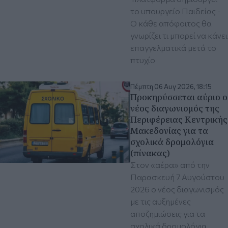
το υπουργείο Παιδείας -
Ο κάθε απόφοιτος θα
γνωρίζει τι μπορεί να κάνει
επαγγελματικά μετά το
πτυχίο
Πέμπτη 06 Αυγ 2026, 18:15
Προκηρύσσεται αύριο ο
νέος διαγωνισμός της
Περιφέρειας Κεντρικής
Μακεδονίας για τα
σχολικά δρομολόγια
(πίνακας)
Στον «αέρα» από την
Παρασκευή 7 Αυγούστου
2026 ο νέος διαγωνισμός
με τις αυξημένες
αποζημιώσεις για τα
σχολικά δρομολόγια