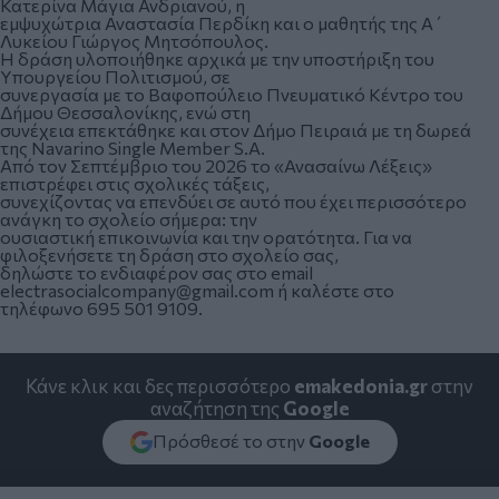
Κατερίνα Μάγια Ανδριανού, η
εμψυχώτρια Αναστασία Περδίκη και ο μαθητής της Α΄
Λυκείου Γιώργος Μητσόπουλος.
Η δράση υλοποιήθηκε αρχικά με την υποστήριξη του
Υπουργείου Πολιτισμού, σε
συνεργασία με το Βαφοπούλειο Πνευματικό Κέντρο του
Δήμου Θεσσαλονίκης, ενώ στη
συνέχεια επεκτάθηκε και στον Δήμο Πειραιά με τη δωρεά
της Navarino Single Member S.A.
Από τον Σεπτέμβριο του 2026 το «Ανασαίνω Λέξεις»
επιστρέφει στις σχολικές τάξεις,
συνεχίζοντας να επενδύει σε αυτό που έχει περισσότερο
ανάγκη το σχολείο σήμερα: την
ουσιαστική επικοινωνία και την ορατότητα. Για να
φιλοξενήσετε τη δράση στο σχολείο σας,
δηλώστε το ενδιαφέρον σας στο email
electrasocialcompany@gmail.com ή καλέστε στο
τηλέφωνο 695 501 9109.
Κάνε κλικ και δες περισσότερο
emakedonia.gr
στην
αναζήτηση της
Google
Πρόσθεσέ το στην
Google