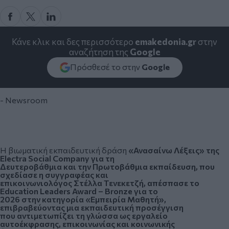
Κάνε κλικ και δες περισσότερο
emakedonia.gr
στην
αναζήτηση της
Google
Πρόσθεσέ το στην
Google
- Newsroom
Η βιωματική εκπαιδευτική δράση
«Ανασαίνω Λέξεις» της
Electra Social Company για τη
Δευτεροβάθμια και την Πρωτοβάθμια εκπαίδευση, που
σχεδίασε η συγγραφέας και
επικοινωνιολόγος Στέλλα Τενεκετζή, απέσπασε το
Education Leaders Award – Bronze για το
2026 στην κατηγορία «Εμπειρία Μαθητή»,
επιβραβεύοντας μια εκπαιδευτική προσέγγιση
που αντιμετωπίζει τη γλώσσα ως εργαλείο
αυτοέκφρασης, επικοινωνίας και κοινωνικής