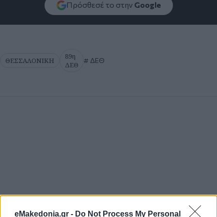
Πρόσθεσέ το στην
Google
89η
ΘΕΣΣΑΛΟΝΙΚΗ
ΔΕΘ
ΔΕΘ
eMakedonia.gr -
Do Not Process My Personal