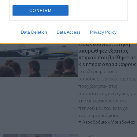
CONFIRM
Διαβάστε περισσότερα
πριν 36 λεπτά
Data Deletion
Data Access
Privacy Policy
Αεροδρόμιο
«Μακεδονία»: Πτήση
ακυρώθηκε εξαιτίας
πτηνού που βρέθηκε σε
κινητήρα αεροσκάφους
Το πλήρωμα και οι
αρμόδιες τεχνικές ομάδες
προχώρησαν στις
απαραίτητες ενέργειες για
την απομάκρυνση του
πτηνού και τον έλεγχο
του αεροσκάφους
Αεροδρόμιο «Μακεδονία»