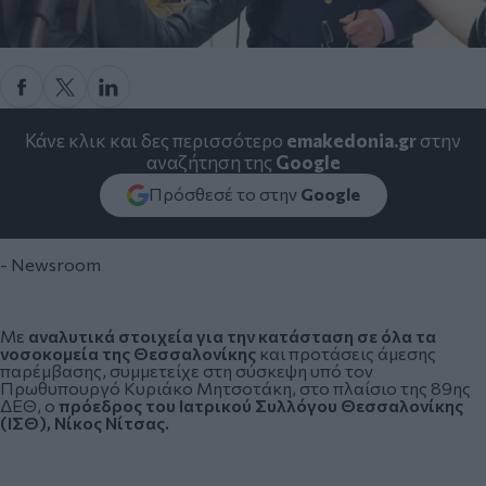
Κάνε κλικ και δες περισσότερο
emakedonia.gr
στην
αναζήτηση της
Google
Πρόσθεσέ το στην
Google
- Newsroom
Με
αναλυτικά στοιχεία για την κατάσταση σε όλα τα
νοσοκομεία της Θεσσαλονίκης
και προτάσεις άμεσης
παρέμβασης, συμμετείχε στη σύσκεψη υπό τον
Πρωθυπουργό Κυριάκο Μητσοτάκη, στο πλαίσιο της 89ης
ΔΕΘ, ο
πρόεδρος του
Ιατρικού Συλλόγου Θεσσαλονίκης
(ΙΣΘ), Νίκος Νίτσας.