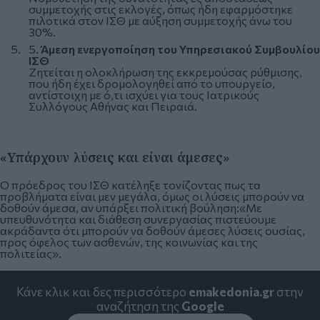
συμμετοχής στις εκλογές, όπως ήδη εφαρμόστηκε
πιλοτικά στον ΙΣΘ με αύξηση συμμετοχής άνω του
30%.
5.
Άμεση ενεργοποίηση του Υπηρεσιακού Συμβουλίου
ΙΣΘ
Ζητείται η ολοκλήρωση της εκκρεμούσας ρύθμισης,
που ήδη έχει δρομολογηθεί από το υπουργείο,
αντίστοιχη με ό,τι ισχύει για τους Ιατρικούς
Συλλόγους Αθήνας και Πειραιά.
«Υπάρχουν λύσεις και είναι άμεσες»
Ο πρόεδρος του ΙΣΘ κατέληξε τονίζοντας πως τα
προβλήματα είναι μεν μεγάλα, όμως οι λύσεις μπορούν να
δοθούν άμεσα, αν υπάρξει πολιτική βούληση:«Με
υπευθυνότητα και διάθεση συνεργασίας πιστεύουμε
ακράδαντα ότι μπορούν να δοθούν άμεσες λύσεις ουσίας,
προς όφελος των ασθενών, της κοινωνίας και της
πολιτείας».
Κάνε κλικ και δες περισσότερο
emakedonia.gr
στην
αναζήτηση της
Google