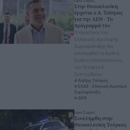
πριν 2 ώρες
Στην Θεσσαλονίκη
έρχεται ο Α. Τσίπρας
για την ΔΕΘ - Το
πρόγραμμά του
Ο πρόεδρος της
Ελληνικής Αριστερής
Συμπαράταξης θα
επισκεφθεί τη Διεθνή
Έκθεση Θεσσαλονίκης
την Τετάρτη 9
Σεπτεμβρίου
Αλέξης Τσίπρας
ΕΛΑΣ - Ελληνική Αριστερή
Συμπαράταξη
ΔΕΘ
πριν 2 ώρες
Συνελήφθη στην
Θεσσαλονίκη Τούρκος