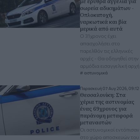
με ερυθρά αγγελία για
σωρεία αδικημάτων -
Οπλοκατοχή,
ναρκωτικά και βία
μερικά από αυτά
Ο 31χρονος έχει
απασχολήσει στο
παρελθόν τις ελληνικές
αρχές - Θα οδηγηθεί στην
αρμόδια εισαγγελική αρχή
αστυνομικά
Παρασκευή 07 Αυγ 2026, 09:12
Θεσσαλονίκη: Στα
χέρια της αστυνομίας
ένας 69χρονος για
παράνομη μεταφορά
μεταναστών
Οι αστυνομικοί εντόπισαν
στο χώρο αποσκευών του