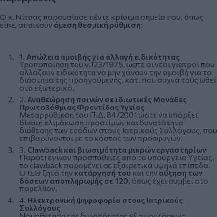
Ο κ. Νίτσας παρουσίασε πέντε κρίσιμα σημεία που, όπως
είπε, απαιτούν
άμεση θεσμική ρύθμιση
:
1.
Απώλεια αμοιβής για αλλαγή ειδικότητας
Τροποποίηση του ν.123/1975, ώστε οι νέοι γιατροί που
αλλάζουν ειδικότητα να μην χάνουν την αμοιβή για το
διάστημα της προηγούμενης, κάτι που συχνά τους ωθεί
στο εξωτερικό.
2.
Αναθεώρηση ποινών σε ιδιωτικές Μονάδες
Πρωτοβάθμιας Φροντίδας Υγείας
Μεταρρύθμιση του Π.Δ. 84/2001 ώστε να υπάρξει
δίκαιη κλιμάκωση προστίμων και δυνατότητα
διάθεσης των εσόδων στους Ιατρικούς Συλλόγους, που
επιβαρύνονται με το κόστος των προσφυγών.
3.
Clawback και βιωσιμότητα μικρών εργαστηρίων
Παρότι έγιναν προσπάθειες από το υπουργείο Υγείας,
το clawback παραμένει σε εξαιρετικά υψηλά επίπεδα.
Ο ΙΣΘ ζητά την
κατάργησή του
και την
αύξηση των
δόσεων αποπληρωμής σε 120
, όπως έχει συμβεί στο
παρελθόν.
4.
Ηλεκτρονική ψηφοφορία στους Ιατρικούς
Συλλόγους
Νομοθέτηση της δυνατότητας εξ αποστάσεως