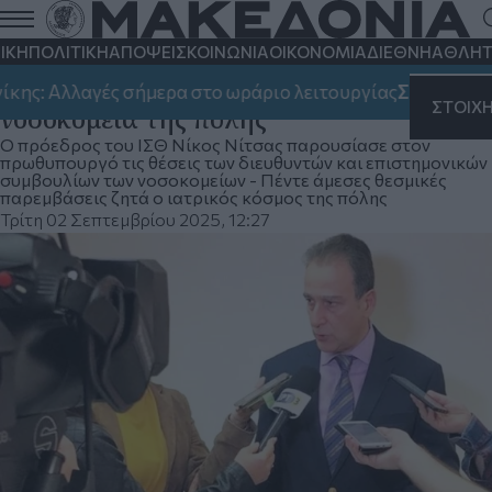
Θεσσαλονίκη: Με πλήρη «ιατρικό
φάκελο» στη ΔΕΘ ο Ιατρικός Σύλλογος -
ΙΚΗ
ΠΟΛΙΤΙΚΗ
ΑΠΟΨΕΙΣ
ΚΟΙΝΩΝΙΑ
ΟΙΚΟΝΟΜΙΑ
ΔΙΕΘΝΗ
ΑΘΛΗΤ
Στο επίκεντρο τα προβλήματα στα
λαγές σήμερα στο ωράριο λειτουργίας
ΣΗΜΑΝΤΙΚΟ:
Χωρ
ΣΤΟΙΧ
νοσοκομεία της πόλης
Ο πρόεδρος του ΙΣΘ Νίκος Νίτσας παρουσίασε στον
πρωθυπουργό τις θέσεις των διευθυντών και επιστημονικών
συμβουλίων των νοσοκομείων - Πέντε άμεσες θεσμικές
παρεμβάσεις ζητά ο ιατρικός κόσμος της πόλης
Τρίτη 02 Σεπτεμβρίου 2025, 12:27