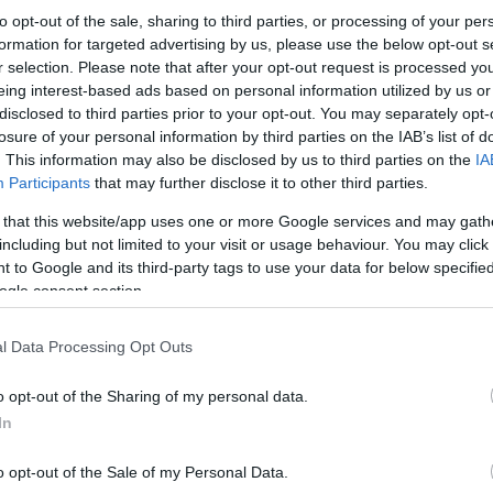
to opt-out of the sale, sharing to third parties, or processing of your per
formation for targeted advertising by us, please use the below opt-out s
r selection. Please note that after your opt-out request is processed y
eing interest-based ads based on personal information utilized by us or
disclosed to third parties prior to your opt-out. You may separately opt-
losure of your personal information by third parties on the IAB’s list of
. This information may also be disclosed by us to third parties on the
IA
Participants
that may further disclose it to other third parties.
 that this website/app uses one or more Google services and may gath
«Αχ, μια φορά πόσο μεγάλη και γλυκιά ήταν στ’ 
including but not limited to your visit or usage behaviour. You may click 
 to Google and its third-party tags to use your data for below specifi
ogle consent section.
Είκοσι δύο άνθρωποι περιμένουν τα νέα μιας σ
από το μέτωπο, ο λόγος του δίνει μορφή στον φό
παραλύουν. Καμία πράξη δεν μοιάζει δυνατή. Μό
l Data Processing Opt Outs
o opt-out of the Sharing of my personal data.
«Αχ, αχ, μιλάς για των δικών μας τα σώματα…»
In
o opt-out of the Sale of my Personal Data.