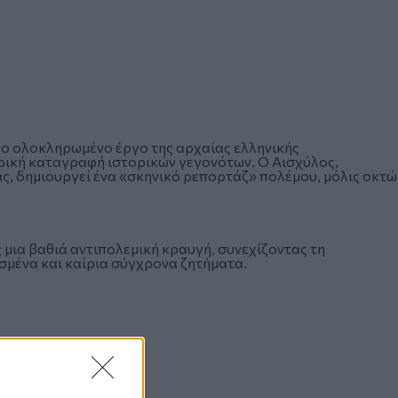
ο ολοκληρωμένο έργο της αρχαίας ελληνικής
ρική καταγραφή ιστορικών γεγονότων. Ο Αισχύλος,
ς, δημιουργεί ένα «σκηνικό ρεπορτάζ» πολέμου, μόλις οκτώ
 μια βαθιά αντιπολεμική κραυγή, συνεχίζοντας τη
σμένα και καίρια σύγχρονα ζητήματα.