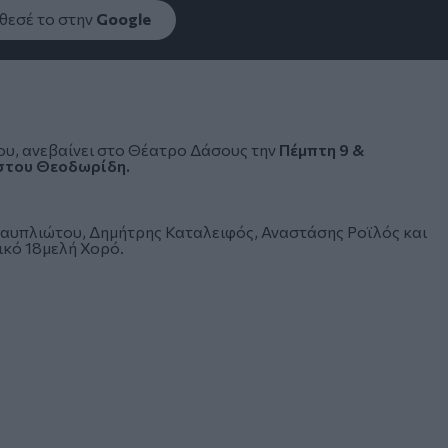
εσέ το στην
Google
υ, ανεβαίνει στο Θέατρο Δάσους την
Πέμπτη 9 &
στου Θεοδωρίδη.
αυπλιώτου, Δημήτρης Καταλειφός, Αναστάσης Ροϊλός και
ικό 18μελή Χορό.