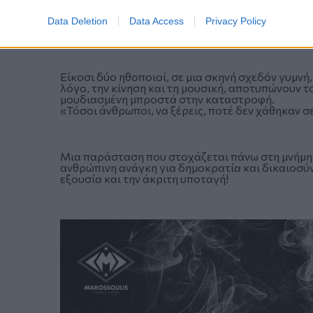
ανοίγει έναν διαχρονικό διάλογο: οι ηττημένοι 
πλευρά. Τα ονόματα που αναζητά ο Χορός είναι 
Data Deletion
Data Access
Privacy Policy
στους πολέμους του κόσμου...
Είκοσι δύο ηθοποιοί, σε μια σκηνή σχεδόν γυμν
λόγο, την κίνηση και τη μουσική, αποτυπώνουν τ
μουδιασμένη μπροστά στην καταστροφή.
«Τόσοι άνθρωποι, να ξέρεις, ποτέ δεν χάθηκαν σ
Μια παράσταση που στοχάζεται πάνω στη μνήμη 
ανθρώπινη ανάγκη για δημοκρατία και δικαιοσύν
εξουσία και την άκριτη υποταγή!