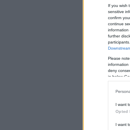
If you wish 
sensitive in
confirm you
continue se
information 
further disc
participants
Downstream 
Please note
information 
deny consent
in below Go
Persona
I want t
Opted 
I want t