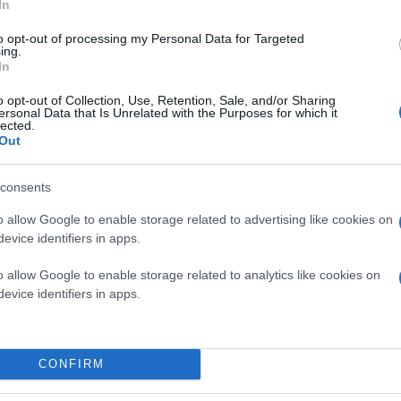
In
to opt-out of processing my Personal Data for Targeted
ing.
In
o opt-out of Collection, Use, Retention, Sale, and/or Sharing
ersonal Data that Is Unrelated with the Purposes for which it
lected.
Out
consents
o allow Google to enable storage related to advertising like cookies on
evice identifiers in apps.
Ο θρήνος γίνεται συλλογικός, επίμονος, αδιαπρα
o allow Google to enable storage related to analytics like cookies on
Για το μέλλον που βυθίστηκε μαζί τους.
evice identifiers in apps.
«Τώρα πάει του βασιλιά μας η εξουσία…»
CONFIRM
Στο επίκεντρο της παράστασης βρίσκεται ο άνθ