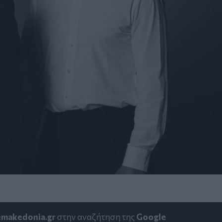
emakedonia.gr
στην αναζήτηση της
Google