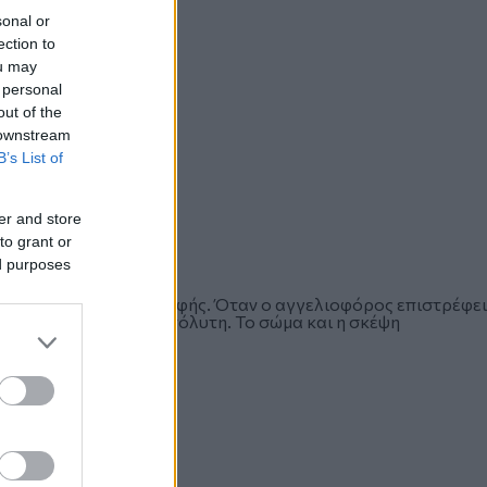
sonal or
ection to
ou may
 personal
out of the
 downstream
B’s List of
er and store
αλήθεια η ζωή μας…»
to grant or
ed purposes
υντελεσμένης καταστροφής. Όταν ο αγγελιοφόρος επιστρέφει
βο: η απώλεια είναι απόλυτη. Το σώμα και η σκέψη
νο ο θρήνος απομένει.