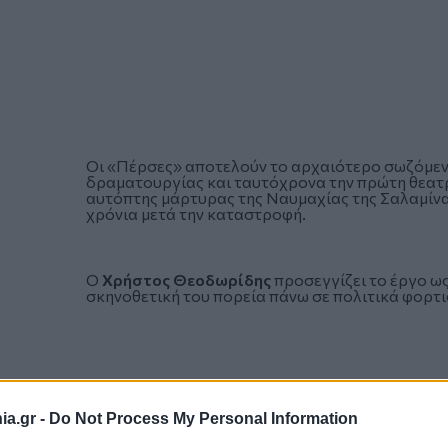
Οι «Πέρσες» αποτελούν το αρχαιότερο σωζόμεν
δραματουργίας και ταυτόχρονα την πρώτη θεατ
αυτόπτης μάρτυρας της Ναυμαχίας της Σαλαμίνα
χρόνια μετά την καταστροφή.
Ο
Χρήστος Θεοδωρίδης
προσεγγίζει το έργο ως
σκηνοθετική του πορεία πάνω σε πολιτικά φορτι
a.gr -
Do Not Process My Personal Information