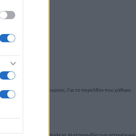
γμάτευτος. Για τους νεκρούς. Για το παρελθόν που χάθηκε.
ρωπος απέναντι στην απώλεια. Η «τραγωδία των ηττημένων»