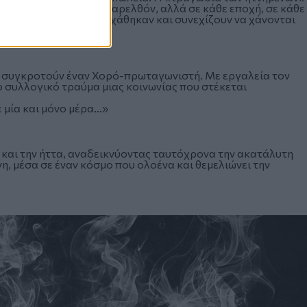
δεν ανήκουν μόνο στο παρελθόν, αλλά σε κάθε εποχή, σε κάθε
τα ονόματα όλων όσοι χάθηκαν και συνεχίζουν να χάνονται
ή, συγκροτούν έναν Χορό-πρωταγωνιστή. Με εργαλεία τον
ο συλλογικό τραύμα μιας κοινωνίας που στέκεται
ε μία και μόνο μέρα…»
και την ήττα, αναδεικνύοντας ταυτόχρονα την ακατάλυτη
η, μέσα σε έναν κόσμο που ολοένα και θεμελιώνει την