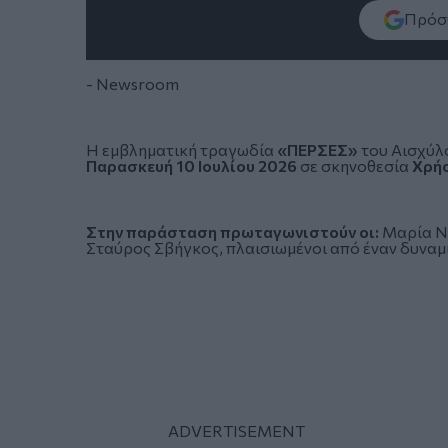
Πρόσθ
- Newsroom
Η εμβληματική τραγωδία
«ΠΕΡΣΕΣ»
του Αισχύλο
Παρασκευή 10 Ιουλίου 2026
σε σκηνοθεσία
Χρή
Στην παράσταση πρωταγωνιστούν οι:
Μαρία Ν
Σταύρος Σβήγκος, πλαισιωμένοι από έναν δυναμ