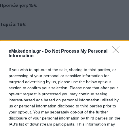
Προπώληση: 15€
Ταμείο: 18€
https://www.more.com/gr-el/tickets/music/skiadareses-
moni-lazariston-thessaloniki-1/
eMakedonia.gr -
Do Not Process My Personal
Information
Κάνε κλικ και δες περισσότερο
emakedonia.gr
στην
αναζήτηση της
Google
If you wish to opt-out of the sale, sharing to third parties, or
processing of your personal or sensitive information for
Πρόσθεσέ το στην
Google
targeted advertising by us, please use the below opt-out
section to confirm your selection. Please note that after your
opt-out request is processed you may continue seeing
interest-based ads based on personal information utilized by
us or personal information disclosed to third parties prior to
ΠΟΛΙΤΙΣΜΟΣ
μουσική
Θεσσαλονίκη
Συναυλίες
your opt-out. You may separately opt-out of the further
disclosure of your personal information by third parties on the
IAB’s list of downstream participants. This information may