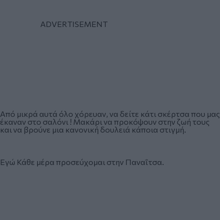
Από μικρά αυτά όλο χόρευαν, να δείτε κάτι σκέρτσα που μας
έκαναν στο σαλόνι ! Μακάρι να προκόψουν στην ζωή τους
και να βρούνε μια κανονική δουλειά κάποια στιγμή.
Εγώ Κάθε μέρα προσεύχομαι στην Παναΐτσα.