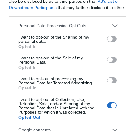
also be disclosed by us to third parties on the
IAB’s List of
Downstream Participants
that may further disclose it to other
third parties.
Please note that this website/app uses one or more Google
Personal Data Processing Opt Outs
services and may gather and store information including but
not limited to your visit or usage behaviour. You may click to
I want to opt-out of the Sharing of my
personal data.
grant or deny consent to Google and its third-party tags to
Opted In
use your data for below specified purposes in below Google
consent section.
I want to opt-out of the Sale of my
Personal Data.
Opted In
I want to opt-out of processing my
Personal Data for Targeted Advertising.
Opted In
I want to opt-out of Collection, Use,
Retention, Sale, and/or Sharing of my
Personal Data that Is Unrelated with the
Purposes for which it was collected.
Opted Out
Google consents