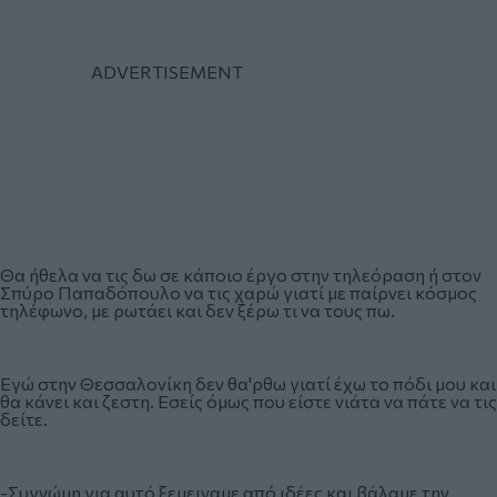
Θα ήθελα να τις δω σε κάποιο έργο στην τηλεόραση ή στον
Σπύρο Παπαδόπουλο να τις χαρώ γιατί με παίρνει κόσμος
τηλέφωνο, με ρωτάει και δεν ξέρω τι να τους πω.
Εγώ στην Θεσσαλονίκη δεν θα'ρθω γιατί έχω το πόδι μου και
θα κάνει και ζεστη. Εσείς όμως που είστε νιάτα να πάτε να τις
δείτε.
-Συγνώμη για αυτό ξεμειναμε από ιδέες και βάλαμε την