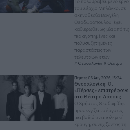
Το πολυβραβευμένο έργο
του Σέρχιο Μπλάνκο, σε
σκηνοθεσία Βαγγέλη
Θεοδωρόπουλου, έχει
καθιερωθεί ως μία από τις
πιο αγαπημένες και
πολυσυζητημένες
παραστάσεις των
τελευταίων ετών
Θεσσαλονίκη
Θέατρο
Πέμπτη 06 Αυγ 2026, 15:24
Θεσσαλονίκη: Οι
«Πέρσες» επιστρέφουν
στο Θέατρο Δάσους
Ο Χρήστος Θεοδωρίδης
προσεγγίζει το έργο ως
μια βαθιά αντιπολεμική
κραυγή, συνεχίζοντας τη