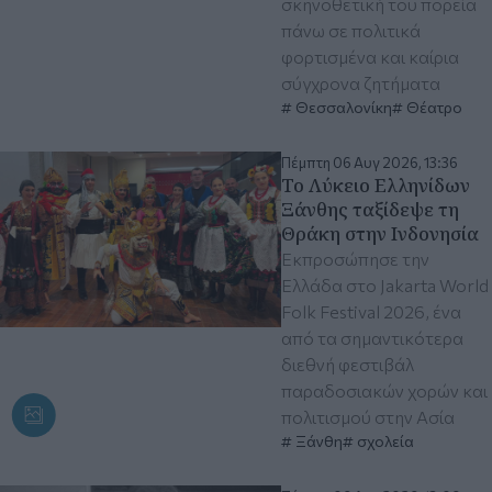
σκηνοθετική του πορεία
πάνω σε πολιτικά
φορτισμένα και καίρια
σύγχρονα ζητήματα
Θεσσαλονίκη
Θέατρο
Πέμπτη 06 Αυγ 2026, 13:36
Το Λύκειο Ελληνίδων
Ξάνθης ταξίδεψε τη
Θράκη στην Ινδονησία
Εκπροσώπησε την
Ελλάδα στο Jakarta World
Folk Festival 2026, ένα
από τα σημαντικότερα
διεθνή φεστιβάλ
παραδοσιακών χορών και
πολιτισμού στην Ασία
Ξάνθη
σχολεία