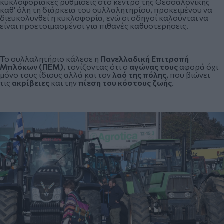
κυκλοφοριακές ρυθμίσεις στο κέντρο της Θεσσαλονίκης
καθ' όλη τη διάρκεια του συλλαλητηρίου, προκειμένου να
διευκολυνθεί η κυκλοφορία, ενώ οι οδηγοί καλούνται να
είναι προετοιμασμένοι για πιθανές καθυστερήσεις.
Το συλλαλητήριο κάλεσε η
Πανελλαδική Επιτροπή
Μπλόκων (ΠΕΜ)
, τονίζοντας ότι ο
αγώνας τους
αφορά όχι
μόνο τους ίδιους αλλά και τον
λαό της πόλης
, που βιώνει
τις
ακρίβειες
και την
πίεση του κόστους ζωής
.