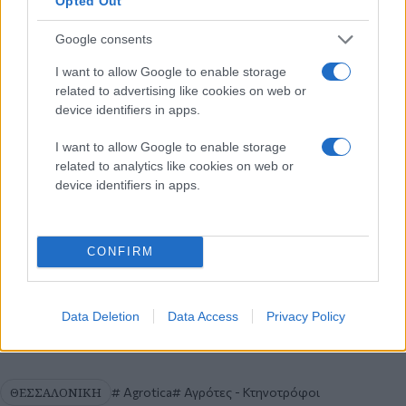
Opted Out
Στις 7 το απόγευμα, στην αίθουσα «
Αιμίλιος Ριάδης
»
Google consents
στη
ΔΕΘ
, ο
υπουργός Αγροτικής Ανάπτυξης και Τροφίμων,
Κώστας Τσιάρας
, θα εγκαινιάσει τη φετινή
Agrotica
, που
φέρνει κοντά
παραγωγούς, επιχειρήσεις, ερευνητικά
I want to allow Google to enable storage
ιδρύματα
και
φορείς του πρωτογενούς τομέα
από
related to advertising like cookies on web or
την
Ελλάδα και το εξωτερικό
.
device identifiers in apps.
I want to allow Google to enable storage
Στην
ομιλία
του, ο κ.
Τσιάρας
θα αναλύσει τις
προκλήσεις
related to analytics like cookies on web or
της σύγχρονης αγροτικής παραγωγής
, τα
προβλήματα
που
device identifiers in apps.
αντιμετωπίζουν οι
παραγωγοί
και τις
προοπτικές
ανάπτυξης
του
αγροτικού τομέα στη χώρα μας
.
Κάνε κλικ και δες περισσότερο
emakedonia.gr
στην
CONFIRM
αναζήτηση της
Google
Πρόσθεσέ το στην
Google
Data Deletion
Data Access
Privacy Policy
ΘΕΣΣΑΛΟΝΙΚΗ
Agrotica
Αγρότες - Κτηνοτρόφοι