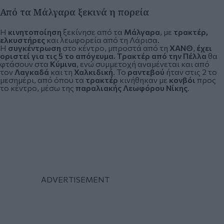
Από τα Μάλγαρα ξεκινά η πορεία
Η
κινητοποίηση
ξεκίνησε από τα
Μάλγαρα
, με
τρακτέρ,
ελκυστήρες
και λεωφορεία από τη
Λάρισα
.
Η
συγκέντρωση
στο κέντρο, μπροστά από τη
ΧΑΝΘ
,
έχει
οριστεί για τις 5 το απόγευμα.
Τρακτέρ από την Πέλλα
θα
φτάσουν στα
Κύμινα
, ενώ συμμετοχή αναμένεται και από
τον
Λαγκαδά
και τη
Χαλκιδική
. Το
ραντεβού
ήταν στις 2 το
μεσημέρι, από όπου τα
τρακτέρ
κινήθηκαν με
κονβόι
προς
το κέντρο, μέσω της
παραλιακής Λεωφόρου Νίκης
.