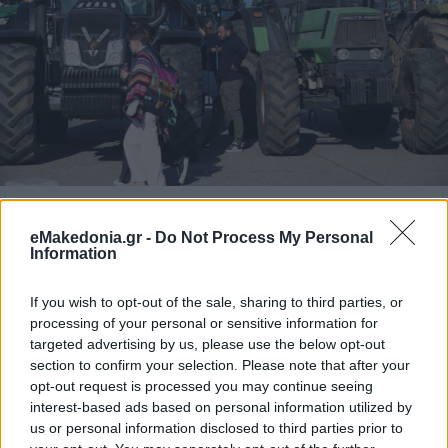
eMakedonia.gr -
Do Not Process My Personal
«Έρημα» χωράφια και οικονομικό αδιέξοδο
Information
Οι εκπρόσωποι των αγροτικών συλλόγων περιέγραψαν με
If you wish to opt-out of the sale, sharing to third parties, or
μελανά χρώματα την κατάσταση στην ύπαιθρο, τονίζοντας
ότι το κόστος παραγωγής έχει καταστεί μη βιώσιμο.
Ο
processing of your personal or sensitive information for
Κώστας Σέφης Πρόεδρος Αγροτικού Συλλόγου Κυμίνων-
targeted advertising by us, please use the below opt-out
Μαλγάρων,
κατήγγειλε ότι πολλοί παραγωγοί
section to confirm your selection. Please note that after your
εγκαταλείπουν οριστικά τη γη τους. «Στην περιοχή μου
έχουν φύγει πάνω από 20 άνθρωποι. Η κυβέρνηση κάνει
opt-out request is processed you may continue seeing
"γιορτές" σε έναν κόσμο που πεθαίνει», δήλωσε
interest-based ads based on personal information utilized by
χαρακτηριστικά.
Ο
Κώστας Ανεστίδης μέλος της
us or personal information disclosed to third parties prior to
Πανελλαδικής Επιτροπής Μπλόκων,
σημείωσε ότι η
αναβολή της Agrotica κατά ενάμιση μήνα οφειλόταν στην