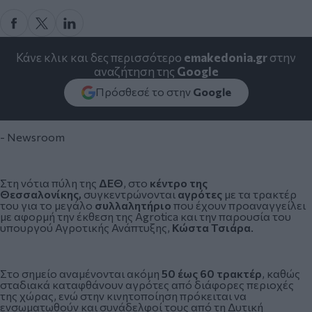
Κάνε κλικ και δες περισσότερο
emakedonia.gr
στην
αναζήτηση της
Google
Πρόσθεσέ το στην
Google
- Newsroom
Στη νότια πύλη της
ΔΕΘ
, στο
κέντρο της
Θεσσαλονίκης,
συγκεντρώνονται
αγρότες
με τα τρακτέρ
του για το μεγάλο
συλλαλητήριο
που έχουν προαναγγείλει
με αφορμή την έκθεση της
Agrotica
και την παρουσία του
υπουργού Αγροτικής Ανάπτυξης,
Κώστα Τσιάρα
.
Στο σημείο αναμένονται ακόμη
50 έως 60 τρακτέρ
, καθώς
σταδιακά καταφθάνουν αγρότες από διάφορες περιοχές
της χώρας, ενώ στην κινητοποίηση πρόκειται να
ενσωματωθούν και συνάδελφοί τους από τη Δυτική