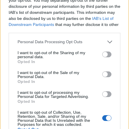
your opt-out. You may separately opt-out of the further
έλλειψη αγοραστικού ενδιαφέροντος από τους αγρότες.
disclosure of your personal information by third parties on the
IAB’s list of downstream participants. This information may
also be disclosed by us to third parties on the
IAB’s List of
Το «εκρηκτικό κοκτέιλ» των ανατιμήσεων
Downstream Participants
that may further disclose it to other
third parties.
Οι αγρότες υπογραμμίζουν ότι οι γεωπολιτικές εξελίξεις και
ο
πόλεμος στον Κόλπο
(Μέση Ανατολή) έχουν επιφέρει
Please note that this website/app uses one or more Google
Personal Data Processing Opt Outs
καίρια πλήγματα στον κλάδο. Οι αγρότες καταγγέλουν
services and may gather and store information including but
αυξήσεις σε λιπάσματα 40% και στο πετρέλαιο 30%, ενώ
not limited to your visit or usage behaviour. You may click to
I want to opt-out of the Sharing of my
όπως υποστηρίζουν οι αυξήσεις παρατηρούνται σε
personal data.
grant or deny consent to Google and its third-party tags to
αποθέματα που προϋπήρχαν.
Opted In
use your data for below specified purposes in below Google
consent section.
I want to opt-out of the Sale of my
Personal Data.
Ο
Ρίζος Μαρούδας
, πρόεδρος της Ομοσπονδίας Αγροτικών
Opted In
Συλλόγων Λάρισας, έστειλε μήνυμα ενότητας και επιμονής,
τονίζοντας ότι τα προβλήματα θα ενταθούν την επόμενη
χρονιά. «Δεν χρειάζεται απογοήτευση, χρειάζεται
I want to opt-out of processing my
οργάνωση. Θα συνεχίσουμε μέχρι τη δικαίωση των βασικών
Personal Data for Targeted Advertising.
μας αιτημάτων. Η ζωή μας χειροτερεύει και η επόμενη
Opted In
χρονιά προμηνύεται ακόμα δυσκολότερη».
I want to opt-out of Collection, Use,
Retention, Sale, and/or Sharing of my
Personal Data that Is Unrelated with the
Purposes for which it was collected.
Agrotica: Τα εγκαίνια το απόγευμα