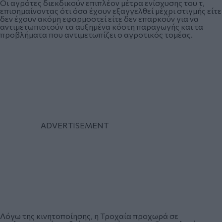
Οι αγρότες διεκδικούν επιπλέον μέτρα ενίσχυσης του τ,
επισημαίνοντας ότι όσα έχουν εξαγγελθεί μέχρι στιγμής είτε
δεν έχουν ακόμη εφαρμοστεί είτε δεν επαρκούν για να
αντιμετωπιστούν τα αυξημένα κόστη παραγωγής και τα
προβλήματα που αντιμετωπίζει ο αγροτικός τομέας.
Λόγω της κινητοποίησης, η Τροχαία προχωρά σε