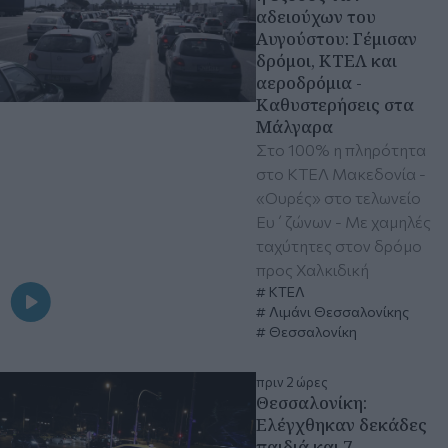
αδειούχων του
Αυγούστου: Γέμισαν
δρόμοι, ΚΤΕΛ και
αεροδρόμια -
Καθυστερήσεις στα
Μάλγαρα
Στο 100% η πληρότητα
στο ΚΤΕΛ Μακεδονία -
«Ουρές» στο τελωνείο
Ευ΄ζώνων - Με χαμηλές
ταχύτητες στον δρόμο
προς Χαλκιδική
ΚΤΕΛ
Λιμάνι Θεσσαλονίκης
Θεσσαλονίκη
πριν 2 ώρες
Θεσσαλονίκη:
Ελέγχθηκαν δεκάδες
παιδιά και 7