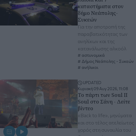
καταστήματα στον
δήμο Νεάπολης-
Συκεών
Για την αποτροπή της
παραβατικότητας των
ανηλίκων και της
κατανάλωσης αλκοόλ
αστυνομικά
Δήμος Νεάπολης - Συκεών
ανήλικοι
UPDATED
Κυριακή 09 Αυγ 2026, 11:08
Το πάρτι των Soul II
Soul στο Σάνη - Δείτε
βίντεο
«Back to life», μηνύματα
και στο τέλος ατελείωτος
χορός στη συναυλία του