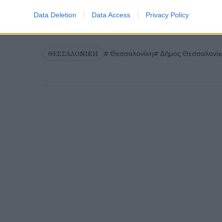
Πρόσθ
Data Deletion
Data Access
Privacy Policy
ΘΕΣΣΑΛΟΝΙΚΗ
Θεσσαλονίκη
Δήμος Θεσσαλονίκ