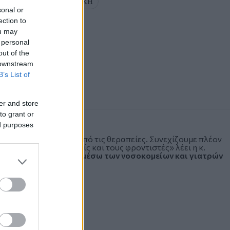
ΘΕΣΣΑΛΟΝΙΚΗ
sonal or
ection to
ou may
 personal
out of the
 downstream
B’s List of
er and store
to grant or
ed purposes
άνθηκαν πολύ ωραία από τις θεραπείες. Συνεχίζουμε πλέον
 ομάδες τους ασθενείς και τους φροντιστές» λέει η κ.
ους ασθενείς γίνεται μέσω των νοσοκομείων και γιατρών
γλης».