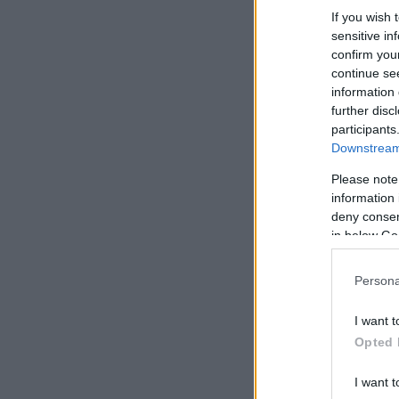
If you wish 
sensitive in
confirm you
continue se
information 
further disc
participants
Downstream 
Please note
information 
deny consent
in below Go
Persona
I want t
Opted 
I want t