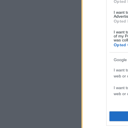
Opted 
I want 
Advertis
Opted 
I want t
of my P
was col
Opted 
Google 
I want t
web or d
I want t
web or d