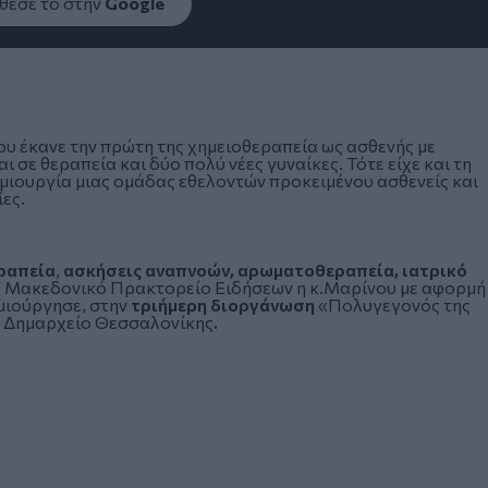
εσέ το στην
Google
υ έκανε την πρώτη της χημειοθεραπεία ως ασθενής με
 σε θεραπεία και δύο πολύ νέες γυναίκες. Τότε είχε και τη
δημιουργία μιας ομάδας εθελοντών προκειμένου ασθενείς και
ες.
ραπεία
,
ασκήσεις αναπνοών, αρωματοθεραπεία, ιατρικό
/ Μακεδονικό Πρακτορείο Ειδήσεων η κ.Μαρίνου με αφορμή
μιούργησε, στην
τριήμερη διοργάνωση
«Πολυγεγονός της
ο Δημαρχείο Θεσσαλονίκης
.