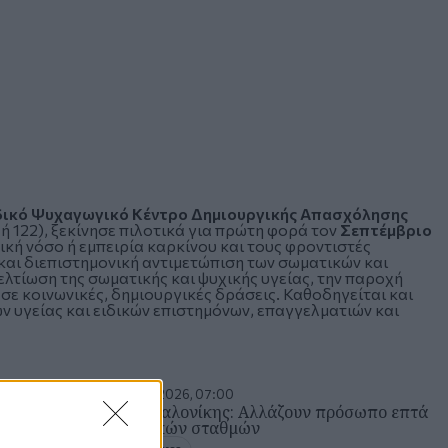
δικό Ψυχαγωγικό Κέντρο Δημιουργικής Απασχόλησης
 122), ξεκίνησε πιλοτικά για πρώτη φορά τον
Σεπτέμβριο
κή νόσο ή εμπειρία καρκίνου και τους φροντιστές
 και διεπιστημονική αντιμετώπιση των σωματικών και
λτίωση της σωματικής και ψυχικής υγείας, την παροχή
σε κοινωνικές, δημιουργικές δράσεις. Καθοδηγείται και
 υγείας και ειδικών επιστημόνων, επαγγελματιών και
Τετάρτη 17 Ιου 2026, 07:00
Δήμος Θεσσαλονίκης: Αλλάζουν πρόσωπο επτά
αυλές παιδικών σταθμών