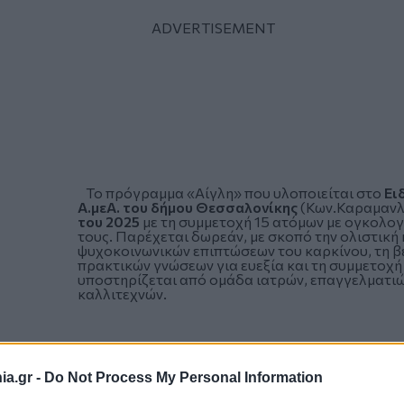
Το πρόγραμμα «Αίγλη» που υλοποιείται στο
Ει
Α.μεΑ. του δήμου Θεσσαλονίκης
(Κων.Καραμανλή
του 2025
με τη συμμετοχή 15 ατόμων με ογκολογι
τους. Παρέχεται δωρεάν, με σκοπό την ολιστική
ψυχοκοινωνικών επιπτώσεων του καρκίνου, τη βε
πρακτικών γνώσεων για ευεξία και τη συμμετοχή 
υποστηρίζεται από ομάδα ιατρών, επαγγελματιών
καλλιτεχνών.
a.gr -
Do Not Process My Personal Information