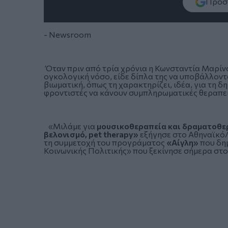
Πρόσθ
- Newsroom
Όταν πριν από τρία χρόνια η Κωνσταντία Μαρίνο
ογκολογική νόσο, είδε δίπλα της να υποβάλλονται
βιωματική, όπως τη χαρακτηρίζει, ιδέα, για τη 
φροντιστές να κάνουν συμπληρωματικές θεραπεί
«Μιλάμε για
μουσικοθεραπεία και δραματοθε
βελονισμό, pet therapy»
εξήγησε στο Αθηναϊκό
τη συμμετοχή του προγράματος
«Αίγλη»
που δη
Κοινωνικής Πολιτικής» που ξεκίνησε σήμερα στ