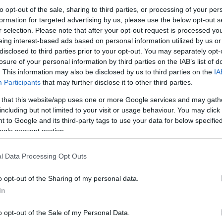
to opt-out of the sale, sharing to third parties, or processing of your per
formation for targeted advertising by us, please use the below opt-out s
r selection. Please note that after your opt-out request is processed y
eing interest-based ads based on personal information utilized by us or
disclosed to third parties prior to your opt-out. You may separately opt-
losure of your personal information by third parties on the IAB’s list of
. This information may also be disclosed by us to third parties on the
IA
Participants
that may further disclose it to other third parties.
 that this website/app uses one or more Google services and may gath
including but not limited to your visit or usage behaviour. You may click 
 to Google and its third-party tags to use your data for below specifi
ogle consent section.
«Όσοι και όσες συμμετείχαν μας είπαν ότι αισθ
από τον ερχόμενο Σεπτέμβριο, χωρίζοντας σε δύο
Μαρίνου, διευκρινίζοντας ότι
η διασύνδεση με τ
l Data Processing Opt Outs
οι οποίοι έχουν ενημερωθεί για τη δράση της «Αί
o opt-out of the Sharing of my personal data.
In
o opt-out of the Sale of my Personal Data.