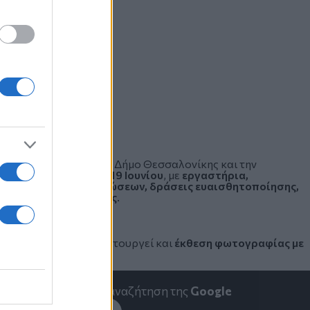
ιοργανώνεται από τον Δήμο Θεσσαλονίκης και την
 έως την Παρασκευή 19 Ιουνίου
, με
εργαστήρια,
ις κοινωνικών οργανώσεων, δράσεις ευαισθητοποίησης,
 με φορείς και πολίτες
.
του δημαρχείου θα λειτουργεί και
έκθεση φωτογραφίας με
emakedonia.gr
στην αναζήτηση της
Google