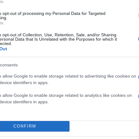
In
to opt-out of processing my Personal Data for Targeted
ing.
In
o opt-out of Collection, Use, Retention, Sale, and/or Sharing
ersonal Data that Is Unrelated with the Purposes for which it
lected.
Out
consents
Το «Πολυγεγονός της Κοινωνικής Πολιτικής» δ
o allow Google to enable storage related to advertising like cookies on
Αντιδημαρχία Κοινωνικής Πολιτικής,
από σήμερα
evice identifiers in apps.
συζητήσεις, στρογγυλά τραπέζια, παρουσιάσε
καλλιτεχνικές εκδηλώσεις και ανοιχτό διάλογο
o allow Google to enable storage related to analytics like cookies on
evice identifiers in apps.
Κατά της διάρκεια του τριημέρου, στο φουαγιέ 
θέμα «Διαδρομές» από την «Αίγλη».
CONFIRM
Κάνε κλικ και δες περισσότερο