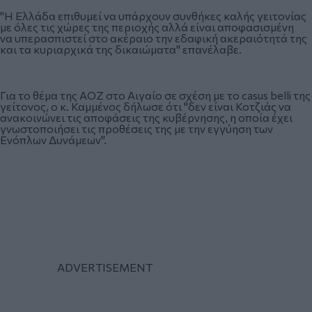
"Η Ελλάδα επιθυμεί να υπάρχουν συνθήκες καλής γειτονίας
με όλες τις χώρες της περιοχής αλλά είναι αποφασισμένη
να υπερασπιστεί στο ακέραιο την εδαφική ακεραιότητά της
και τα κυριαρχικά της δικαιώματα" επανέλαβε.
Για το θέμα της ΑΟΖ στο Αιγαίο σε σχέση με το casus belli της
γείτονος, ο κ. Καμμένος δήλωσε ότι "δεν είναι Κοτζιάς να
ανακοινώνει τις αποφάσεις της κυβέρνησης, η οποία έχει
γνωστοποιήσει τις προθέσεις της με την εγγύηση των
Ενόπλων Δυνάμεων".