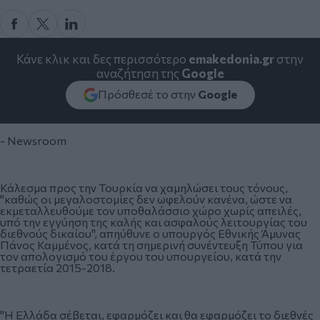
Κάνε κλικ και δες περισσότερο
emakedonia.gr
στην
αναζήτηση της
Google
Πρόσθεσέ το στην
Google
- Newsroom
Κάλεσμα προς την Τουρκία να χαμηλώσει τους τόνους,
"καθώς οι μεγαλοστομίες δεν ωφελούν κανένα, ώστε να
εκμεταλλευθούμε τον υποθαλάσσιο χώρο χωρίς απειλές,
υπό την εγγύηση της καλής και ασφαλούς λειτουργίας του
διεθνούς δικαίου", απηύθυνε ο υπουργός Εθνικής Άμυνας
Πάνος Καμμένος, κατά τη σημερινή συνέντευξη Τύπου για
τον απολογισμό του έργου του υπουργείου, κατά την
τετραετία 2015-2018.
"Η Ελλάδα σέβεται, εφαρμόζει και θα εφαρμόζει το διεθνές