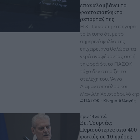
επαναλαμβάνει το
φαντασιόπληκτο
ρεπορτάζ της
Η Χ. Τρικούπη κατηγορεί
το έντυπο ότι με το
σημερινό φύλλο της
επιχειρεί «να θολώσει τα
νερά αναφέροντας αυτή
τη φορά ότι το ΠΑΣΟΚ
τάχα δεν στηρίζει τα
στελέχη του, 'Αννα
Διαμαντοπούλου και
Μανώλη Χριστοδουλάκη»
ΠΑΣΟΚ - Κίνημα Αλλαγής
πριν 44 λεπτά
Ευ. Τουρνάς:
Περισσότερες από 400
φωτιές σε 10 ημέρες -