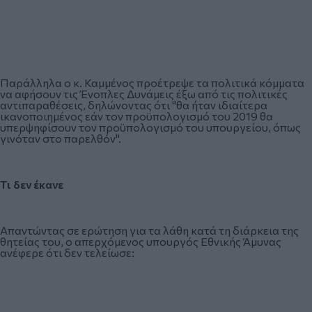
Παράλληλα ο κ. Καμμένος προέτρεψε τα πολιτικά κόμματα
να αφήσουν τις Ένοπλες Δυνάμεις έξω από τις πολιτικές
αντιπαραθέσεις, δηλώνοντας ότι "θα ήταν ιδιαίτερα
ικανοποιημένος εάν τον προϋπολογισμό του 2019 θα
υπερψηφίσουν τον προϋπολογισμό του υπουργείου, όπως
γινόταν στο παρελθόν".
Τι δεν έκανε
Απαντώντας σε ερώτηση για τα λάθη κατά τη διάρκεια της
θητείας του, ο απερχόμενος υπουργός Εθνικής Άμυνας
ανέφερε ότι δεν τελείωσε: