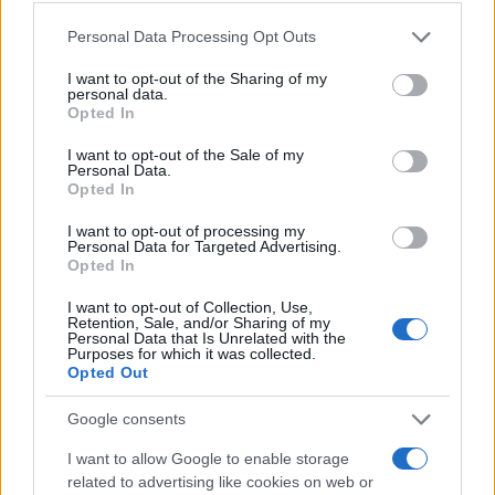
Please note that this website/app uses one or more Google
Personal Data Processing Opt Outs
services and may gather and store information including but
not limited to your visit or usage behaviour. You may click to
I want to opt-out of the Sharing of my
personal data.
grant or deny consent to Google and its third-party tags to
Opted In
use your data for below specified purposes in below Google
consent section.
I want to opt-out of the Sale of my
Personal Data.
Opted In
I want to opt-out of processing my
Personal Data for Targeted Advertising.
Opted In
I want to opt-out of Collection, Use,
Retention, Sale, and/or Sharing of my
Personal Data that Is Unrelated with the
Purposes for which it was collected.
Opted Out
Google consents
I want to allow Google to enable storage
related to advertising like cookies on web or