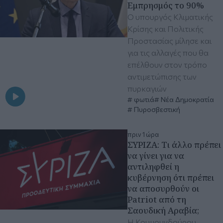
Εμπρησμός το 90%
Ο υπουργός Κλιματικής
Κρίσης και Πολιτικής
Προστασίας μίλησε και
για τις αλλαγές που θα
επέλθουν στον τρόπο
αντιμετώπισης των
πυρκαγιών
φωτιά
Νέα Δημοκρατία
Πυροσβεστική
πριν 1 ώρα
ΣΥΡΙΖΑ: Τι άλλο πρέπει
να γίνει για να
αντιληφθεί η
κυβέρνηση ότι πρέπει
να αποσυρθούν οι
Patriot από τη
Σαουδική Αραβία;
Η Κουμουνδούρου