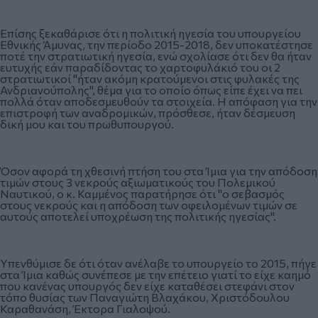
Επίσης ξεκαθάρισε ότι η πολιτική ηγεσία του υπουργείου
Εθνικής Άμυνας, την περίοδο 2015-2018, δεν υποκατέστησε
ποτέ την στρατιωτική ηγεσία, ενώ σχολίασε ότι δεν θα ήταν
ευτυχής εάν παραδίδοντας το χαρτοφυλάκιό του οι 2
στρατιωτικοί "ήταν ακόμη κρατούμενοι στις φυλακές της
Ανδριανούπολης", θέμα για το οποίο όπως είπε έχει να πει
πολλά όταν αποδεσμευθούν τα στοιχεία. Η απόφαση για την
επιστροφή των αναδρομικών, πρόσθεσε, ήταν δέσμευση
δική μου και του πρωθυπουργού.
Όσον αφορά τη χθεσινή πτήση του στα Ίμια για την απόδοση
τιμών στους 3 νεκρούς αξιωματικούς του Πολεμικού
Ναυτικού, ο κ. Καμμένος παρατήρησε ότι "ο σεβασμός
στους νεκρούς και η απόδοση των οφειλομένων τιμών σε
αυτούς αποτελεί υποχρέωση της πολιτικής ηγεσίας".
Υπενθύμισε δε ότι όταν ανέλαβε το υπουργείο το 2015, πήγε
στα Ίμια καθώς συνέπεσε με την επέτειο γιατί το είχε καημό
που κανένας υπουργός δεν είχε καταθέσει στεφάνι στον
τόπο θυσίας των Παναγιώτη Βλαχάκου, Χριστόδουλου
Καραθανάση, Έκτορα Γιαλοψού.