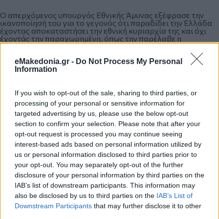
Ο απερχόμενος υπουργός Εθνικής Άμυνας εξέφρασε την
ικανοποίησή του για το γεγονός ότι παραδίδει την Ελλάδα
έχοντας αποκαταστήσει την εθνική κυριαρχία της και όχι
έχοντάς την παραχωρημένη, όπως την παρέλαβε η
κυβέρνηση ΣΥΡΙΖΑ-ΑΝΕΛ.
eMakedonia.gr -
Do Not Process My Personal
Information
Τέλος για το νέο υπουργό Εθνικής Άμυνας αρχηγό ΓΕΕΘΑ,
ναύαρχο Ευάγγελο Αποστολάκη, ο κ. Καμμένος δήλωσε ότι
If you wish to opt-out of the sale, sharing to third parties, or
αποτελεί την πλέον ομαλή και ασφαλή επιλογή όχι για την
κυβέρνηση αλλά για τον ελληνικό λαό, το Έθνος. Δεν έχει
processing of your personal or sensitive information for
πολιτικές δεσμεύσεις, είπε χαρακτηριστικά.
targeted advertising by us, please use the below opt-out
section to confirm your selection. Please note that after your
opt-out request is processed you may continue seeing
Κάνε κλικ και δες περισσότερο
emakedonia.gr
στην
interest-based ads based on personal information utilized by
αναζήτηση της
Google
us or personal information disclosed to third parties prior to
Πρόσθεσέ το στην
Google
your opt-out. You may separately opt-out of the further
disclosure of your personal information by third parties on the
IAB’s list of downstream participants. This information may
also be disclosed by us to third parties on the
IAB’s List of
Downstream Participants
that may further disclose it to other
ΠΟΛΙΤΙΚΗ
third parties.