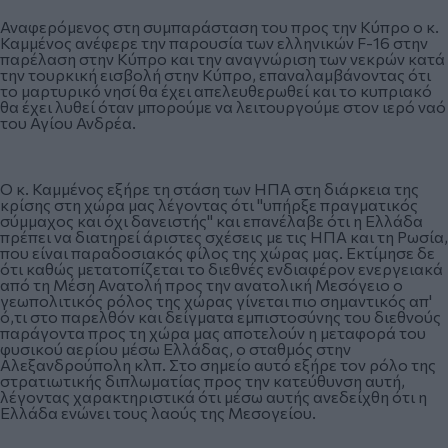
Αναφερόμενος στη συμπαράσταση του προς την Κύπρο ο κ.
Καμμένος ανέφερε την παρουσία των ελληνικών F-16 στην
παρέλαση στην Κύπρο και την αναγνώριση των νεκρών κατά
την τουρκική εισβολή στην Κύπρο, επαναλαμβάνοντας ότι
το μαρτυρικό νησί θα έχει απελευθερωθεί και το κυπριακό
θα έχει λυθεί όταν μπορούμε να λειτουργούμε στον ιερό ναό
του Αγίου Ανδρέα.
Ο κ. Καμμένος εξήρε τη στάση των ΗΠΑ στη διάρκεια της
κρίσης στη χώρα μας λέγοντας ότι "υπήρξε πραγματικός
σύμμαχος και όχι δανειστής" και επανέλαβε ότι η Ελλάδα
πρέπει να διατηρεί άριστες σχέσεις με τις ΗΠΑ και τη Ρωσία,
που είναι παραδοσιακός φίλος της χώρας μας. Εκτίμησε δε
ότι καθώς μετατοπίζεται το διεθνές ενδιαφέρον ενεργειακά
από τη Μέση Ανατολή προς την ανατολική Μεσόγειo ο
γεωπολιτικός ρόλος της χώρας γίνεται πιο σημαντικός απ'
ό,τι στο παρελθόν και δείγματα εμπιστοσύνης του διεθνούς
παράγοντα προς τη χώρα μας αποτελούν η μεταφορά του
φυσικού αερίου μέσω Ελλάδας, ο σταθμός στην
Αλεξανδρούπολη κλπ. Στο σημείο αυτό εξήρε τον ρόλο της
στρατιωτικής διπλωματίας προς την κατεύθυνση αυτή,
λέγοντας χαρακτηριστικά ότι μέσω αυτής ανεδείχθη ότι η
Ελλάδα ενώνει τους λαούς της Μεσογείου.