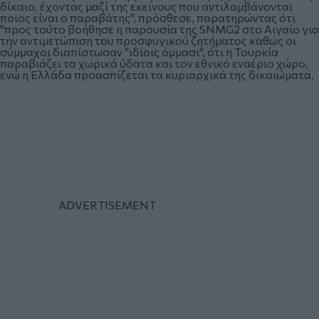
δίκαιο, έχοντας μαζί της εκείνους που αντιλαμβάνονται
ποιος είναι ο παραβάτης", πρόσθεσε, παρατηρώντας ότι
"προς τούτο βοήθησε η παρουσία της SNMG2 στο Αιγαίο για
την αντιμετώπιση του προσφυγικού ζητήματος καθώς οι
σύμμαχοι διαπίστωσαν "ιδίοις όμμασι", ότι η Τουρκία
παραβιάζει τα χωρικά ύδατα και τον εθνικό εναέριο χώρο,
ενώ η Ελλάδα προασπίζεται τα κυριαρχικά της δικαιώματα.