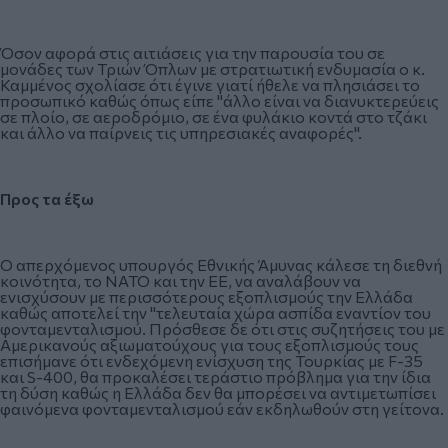
Όσον αφορά στις αιτιάσεις για την παρουσία του σε
μονάδες των Τριών Όπλων με στρατιωτική ενδυμασία ο κ.
Καμμένος σχολίασε ότι έγινε γιατί ήθελε να πλησιάσει το
προσωπικό καθώς όπως είπε "άλλο είναι να διανυκτερεύεις
σε πλοίο, σε αεροδρόμιο, σε ένα φυλάκιο κοντά στο τζάκι
και άλλο να παίρνεις τις υπηρεσιακές αναφορές".
Προς τα έξω
Ο απερχόμενος υπουργός Εθνικής Άμυνας κάλεσε τη διεθνή
κοινότητα, το ΝΑΤΟ και την ΕΕ, να αναλάβουν να
ενισχύσουν με περισσότερους εξοπλισμούς την Ελλάδα
καθώς αποτελεί την "τελευταία χώρα ασπίδα εναντίον του
φονταμενταλισμού. Πρόσθεσε δε ότι στις συζητήσεις του με
Αμερικανούς αξιωματούχους για τους εξοπλισμούς τους
επισήμανε ότι ενδεχόμενη ενίσχυση της Τουρκίας με F-35
και S-400, θα προκαλέσει τεράστιο πρόβλημα για την ίδια
τη δύση καθώς η Ελλάδα δεν θα μπορέσει να αντιμετωπίσει
φαινόμενα φονταμενταλισμού εάν εκδηλωθούν στη γείτονα.