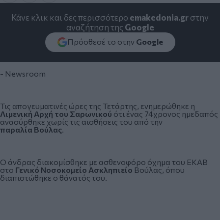
Κάνε κλικ και δες περισσότερο
emakedonia.gr
στην
αναζήτηση της
Google
Πρόσθεσέ το στην
Google
- Newsroom
Τις απογευματινές ώρες της Τετάρτης, ενημερώθηκε η
Λιμενική Αρχή του Σαρωνικού
ότι ένας 74χρονος ημεδαπός
ανασύρθηκε χωρίς τις αισθήσεις του από την
παραλία
Βούλας
.
Ο άνδρας διακομίσθηκε με ασθενοφόρο όχημα του ΕΚΑΒ
στο
Γενικό Νοσοκομείο Ασκληπιείο
Βούλας, όπου
διαπιστώθηκε ο θάνατός του.