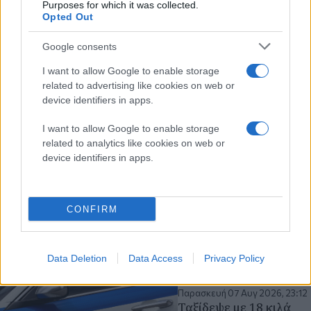
πυροσβέστες με δύο
Purposes for which it was collected.
Opted Out
ομάδες πεζοπόρων της
3ης ΕΜΟΔΕ, εθελοντές
Google consents
και 11 οχήματα
φωτιά
Πυροσβεστική
I want to allow Google to enable storage
related to advertising like cookies on web or
device identifiers in apps.
Παρασκευή 07 Αυγ 2026, 23:36
Εθνική εκστρατεία
I want to allow Google to enable storage
ενημέρωσης: Η Ελλάδα
related to analytics like cookies on web or
ενώνεται για τη
device identifiers in apps.
Νωτιαία Μυϊκή
Ατροφία
Το σύνθημα της
καμπάνιας είναι «Μιλάμε
CONFIRM
για την SMA… Πλέον
Ξέρεις»
Υγεία
Data Deletion
Data Access
Privacy Policy
Παρασκευή 07 Αυγ 2026, 23:12
Ταξίδεψε με 18 κιλά