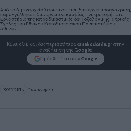
Από το Λιμεναρχείο Σαρωνικού που διενεργεί προανάκριση,
παραγγέλθηκε η διενέργεια νεκροψίας – νεκροτομής στο
Εργαστήριο της Ιατροδικαστικής και Τοξολογικής Ιατρικής
Σχολής του Εθνικού Καποδιστριακού Πανεπιστήμιου
Αθηνών.
Κάνε κλικ και δες περισσότερο
emakedonia.gr
στην
αναζήτηση της
Google
Πρόσθεσέ το στην
Google
ΚΟΙΝΩΝΙΑ
αστυνομικά