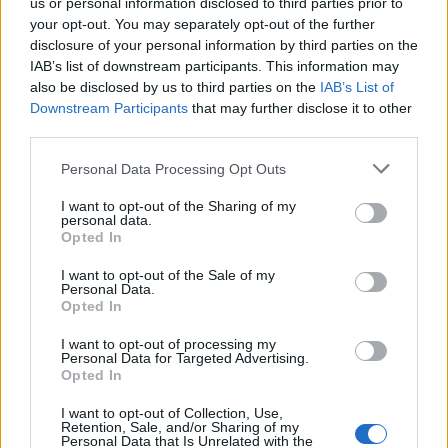
us or personal information disclosed to third parties prior to
your opt-out. You may separately opt-out of the further
disclosure of your personal information by third parties on the
IAB’s list of downstream participants. This information may
also be disclosed by us to third parties on the
IAB’s List of
Downstream Participants
that may further disclose it to other
third parties.
Please note that this website/app uses one or more Google
Personal Data Processing Opt Outs
services and may gather and store information including but
not limited to your visit or usage behaviour. You may click to
I want to opt-out of the Sharing of my
Διαβάστε περισσότερα
personal data.
grant or deny consent to Google and its third-party tags to
Opted In
use your data for below specified purposes in below Google
consent section.
Παρασκευή 07 Αυγ 2026, 23:58
I want to opt-out of the Sale of my
Personal Data.
Κρήτη: Φωτιά στη
Opted In
Σητεία κοντά σε πάρκο
με ανεμογεννήτριες -
I want to opt-out of processing my
Δυσχεραίνουν την
Personal Data for Targeted Advertising.
Opted In
κατάσβεση οι ισχυροί
άνεμοι (βίντεο)
I want to opt-out of Collection, Use,
Επιχειρούν 40
Retention, Sale, and/or Sharing of my
Personal Data that Is Unrelated with the