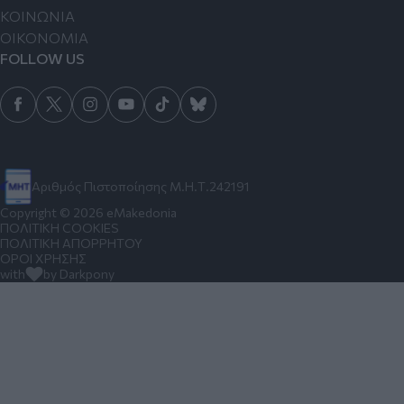
ΚΟΙΝΩΝΙΑ
ΟΙΚΟΝΟΜΙΑ
FOLLOW US
Αριθμός Πιστοποίησης Μ.Η.Τ.242191
Copyright © 2026 eMakedonia
ΠΟΛΙΤΙΚΗ COOKIES
ΠΟΛΙΤΙΚΗ ΑΠΟΡΡΗΤΟΥ
ΟΡΟΙ ΧΡΗΣΗΣ
with
by Darkpony