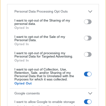
third parties.
Διαβάστε περισσότερα
Please note that this website/app uses one or more Google
Personal Data Processing Opt Outs
services and may gather and store information including but
not limited to your visit or usage behaviour. You may click to
I want to opt-out of the Sharing of my
Κυριακή 09 Αυγ 2026, 12:18
personal data.
Στο αποκορύφωμά της
grant or deny consent to Google and its third-party tags to
Opted In
η έξοδος των
use your data for below specified purposes in below Google
αδειούχων του
consent section.
I want to opt-out of the Sale of my
Personal Data.
Αυγούστου: Γέμισαν
Opted In
δρόμοι, ΚΤΕΛ και
αεροδρόμια -
I want to opt-out of processing my
Καθυστερήσεις στα
Personal Data for Targeted Advertising.
Opted In
Μάλγαρα
Στο 100% η πληρότητα
I want to opt-out of Collection, Use,
Retention, Sale, and/or Sharing of my
στο ΚΤΕΛ Μακεδονία -
Personal Data that Is Unrelated with the
«Ουρές» στο τελωνείο
Purposes for which it was collected.
Opted Out
Ευ΄ζώνων - Με χαμηλές
ταχύτητες στον δρόμο
Google consents
προς Χαλκιδική
ΚΤΕΛ
I want to allow Google to enable storage
Λιμάνι Θεσσαλονίκης