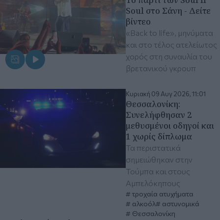
Soul στο Σάνη - Δείτε
βίντεο
«Back to life», μηνύματα
και στο τέλος ατελείωτος
χορός στη συναυλία του
βρετανικού γκρουπ
Κυριακή 09 Αυγ 2026, 11:01
Θεσσαλονίκη:
Συνελήφθησαν 2
μεθυσμένοι οδηγοί και
1 χωρίς δίπλωμα
Τα περιστατικά
σημειώθηκαν στην
Τούμπα και στους
Αμπελόκηπους
τροχαία ατυχήματα
αλκοόλ
αστυνομικά
Θεσσαλονίκη