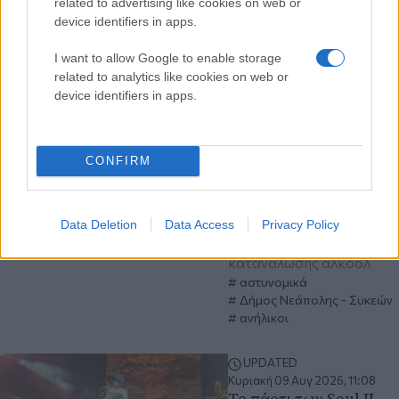
related to advertising like cookies on web or
Θεσσαλονίκη
device identifiers in apps.
I want to allow Google to enable storage
Κυριακή 09 Αυγ 2026, 11:30
related to analytics like cookies on web or
Θεσσαλονίκη:
device identifiers in apps.
Ελέγχθηκαν δεκάδες
παιδιά και 7
καταστήματα στον
δήμο Νεάπολης-
CONFIRM
Συκεών
Για την αποτροπή της
παραβατικότητας των
Data Deletion
Data Access
Privacy Policy
ανηλίκων και της
κατανάλωσης αλκοόλ
αστυνομικά
Δήμος Νεάπολης - Συκεών
ανήλικοι
UPDATED
Κυριακή 09 Αυγ 2026, 11:08
Το πάρτι των Soul II