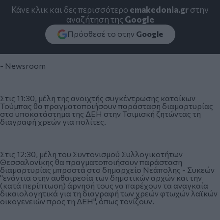
Κάνε κλικ και δες περισσότερο
emakedonia.gr
στην
αναζήτηση της
Google
Πρόσθεσέ το στην
Google
- Newsroom
Στις 11:30, μέλη της ανοιχτής συγκέντρωσης κατοίκων
Τούμπας θα πραγματοποιήσουν παράσταση διαμαρτυρίας
στο υποκατάστημα της ΔΕΗ στην Τσιμισκή ζητώντας τη
διαγραφή χρεών για πολίτες.
Στις 12:30, μέλη του Συντονισμού Συλλογικοτήτων
Θεσσαλονίκης θα πραγματοποιήσουν παράσταση
διαμαρτυρίας μπροστά στο δημαρχείο Νεάπολης - Συκεών
"ενάντια στην αυθαιρεσία των δημοτικών αρχών και την
(κατά περίπτωση) άρνησή τους να παρέχουν τα αναγκαία
δικαιολογητικά για τη διαγραφή των χρεών φτωχών λαϊκών
οικογενειών προς τη ΔΕΗ", όπως τονίζουν.