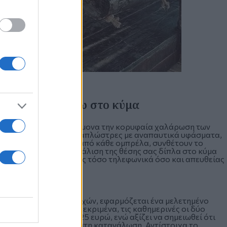
 φιλοξενία πάνω στο κύμα
 έχει σχεδιαστεί με γνώμονα την κορυφαία χαλάρωση των
ταση: κομψές ξύλινες ξαπλώστρες με αναπαυτικά υφάσματα,
μικές καρέκλες κάτω από κάθε ομπρέλα, συνθέτουν το
 καλοκαιριού. Η εξασφάλιση της θέσης σας δίπλα στο κύμα
χώρος δέχεται κρατήσεις τόσο τηλεφωνικά όσο και απευθείας
ης ποιότητας των παροχών, εφαρμόζεται ένα μελετημένο
έσσερις σειρές. Συγκεκριμένα, τις καθημερινές οι δύο
οι επόμενες δύο στα 25 ευρώ, ενώ αξίζει να σημειωθεί ότι
φέρονται χωρίς ελάχιστη κατανάλωση. Αντίστοιχα το