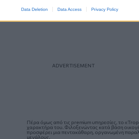
Σάββατο και την Κυριακή οι δύο πρώτες σειρές 
ευρώ, ενώ όλες οι υπόλοιπες ξαπλώστρες προσφ
Data Deletion
Data Access
Privacy Policy
Πέρα όμως από τις premium υπηρεσίες, το «Tropic
χαρακτήρα του. Φιλοξενώντας κατά βάση οικογέν
προσφέρει μια πεντακάθαρη, οργανωμένη παραλία
μεγάλους.