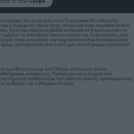
εσέ το στην
Google
να όραμα, και η ιστορία του «Tropicana» δεν αποτελεί
 όταν ο σημερινός ιδιοκτήτης αντίκρισε έναν παραθαλάσσιο
υ. Έχοντας πάντα τη βαθιά επιθυμία να δημιουργήσει το
νε αμέσως τη σπουδαία προοπτική και τις δυνατότητες που
λλαγές στην ονομασία, την αρχιτεκτονική φιλοσοφία αλλά
λήρως, συστήνοντας στο κοινό μια ολοκληρωμένη premium
α των Φλογητών με τα Πλάγια, ο επίγειος αυτός
θαλάσσιο καταφύγιο. Πρόκειται για ένα spot που
την εξωτική αισθητική με την αβίαστη άνεση, προσφέροντας
ους ρυθμούς της καθημερινότητας.