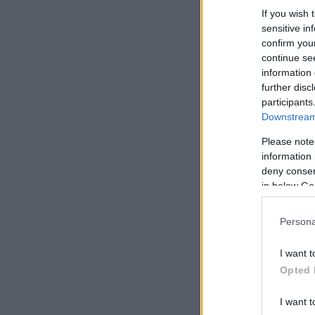
If you wish 
sensitive in
confirm you
continue se
information 
further disc
participants
Downstream 
Please note
information 
deny consent
in below Go
Persona
I want t
Opted 
I want t