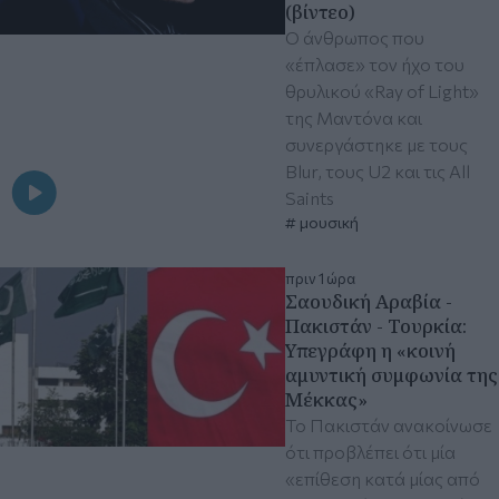
(βίντεο)
Ο άνθρωπος που
«έπλασε» τον ήχο του
θρυλικού «Ray of Light»
της Μαντόνα και
συνεργάστηκε με τους
Blur, τους U2 και τις All
Saints
μουσική
πριν 1 ώρα
Σαουδική Αραβία -
Πακιστάν - Τουρκία:
Υπεγράφη η «κοινή
αμυντική συμφωνία της
Μέκκας»
Το Πακιστάν ανακοίνωσε
ότι προβλέπει ότι μία
«επίθεση κατά μίας από