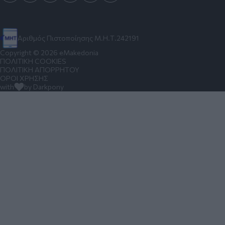
Αριθμός Πιστοποίησης Μ.Η.Τ.242191
Copyright © 2026 eMakedonia
ΠΟΛΙΤΙΚΗ COOKIES
ΠΟΛΙΤΙΚΗ ΑΠΟΡΡΗΤΟΥ
ΟΡΟΙ ΧΡΗΣΗΣ
with
by Darkpony