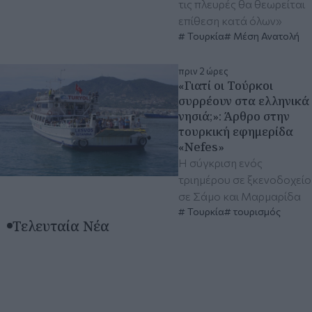
τις πλευρές θα θεωρείται
επίθεση κατά όλων»
Τουρκία
Μέση Ανατολή
πριν 2 ώρες
«Γιατί οι Τούρκοι
συρρέουν στα ελληνικά
νησιά;»: Άρθρο στην
τουρκική εφημερίδα
«Nefes»
Η σύγκριση ενός
τριημέρου σε ξκενοδοχείο
σε Σάμο και Μαρμαρίδα
Τουρκία
τουρισμός
Τελευταία Νέα