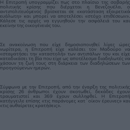
Η Επιτροπή υπογραμμίζει πως στο πλαίσιο της σοβαρής
πολιτικής κρίσης που διέρχεται η Βενεζουέλα, ο
αντιπολιτευόμενος βρίσκεται σε «κατάσταση εξαιρετικά
ευάλωτη» και μπορεί να αποτελέσει «στόχο επιθέσεων».
Κάλεσε τις αρχές να εγγυηθούν την ασφάλειά του και
εκείνην της οικογένειάς του.
Σε ανακοίνωση που είχε δημοσιοποιηθεί λίγες ώρες
νωρίτερα, η Επιτροπή είχε καλέσει τον Μαδούρο να
«σταματήσει την καταστολή» των αντιπάλων του και είχε
καταδικάσει τη βία που είχε ως αποτέλεσμα διαδηλωτές να
χάσουν τη ζωή τους στη διάρκεια των διαδηλώσεων των
προηγούμενων ημερών.
Σύμφωνα με την Επιτροπή, από την έναρξη της πολιτικής
κρίσης 26 άνθρωποι έχουν σκοτωθεί, δεκάδες έχουν
τραυματιστεί και 369 έχουν συλληφθεί. Η Επιτροπή
κατήγγειλε επίσης «τις παράνομες κατ΄οίκον έρευνες» και
«τις αυθαίρετες κρατήσεις».