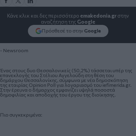
Κάνε κλικ και δες περισσότερο
emakedonia.gr
στην
αναζήτηση της
Google
Πρόσθεσέ το στην
Google
- Newsroom
Ένας στους δυο Θεσσαλονικείς (50,2%) τάσσεται υπέρ της
επανεκλογής του Στέλιου Αγγελούδη στη θέση του
δημάρχου Θεσσαλονίκης, σύμφωνα με νέα δημοσκόπηση
της εταιρίας Opinion Poll για λογαριασμό του iefimerida.gr.
Στην έρευνα ο δήμαρχος εμφανίζει υψηλά ποσοστά
δημοφιλίας και αποδοχής του έργου της διοίκησης.
Πιο συγκεκριμένα: