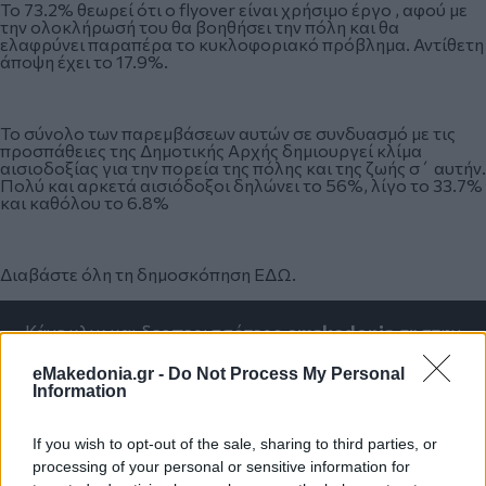
Το 73.2% θεωρεί ότι ο flyover είναι χρήσιμο έργο , αφού με
την ολοκλήρωσή του θα βοηθήσει την πόλη και θα
ελαφρύνει παραπέρα το κυκλοφοριακό πρόβλημα. Αντίθετη
άποψη έχει το 17.9%.
Το σύνολο των παρεμβάσεων αυτών σε συνδυασμό με τις
προσπάθειες της Δημοτικής Αρχής δημιουργεί κλίμα
αισιοδοξίας για την πορεία της πόλης και της ζωής σ΄ αυτήν.
Πολύ και αρκετά αισιόδοξοι δηλώνει το 56%, λίγο το 33.7%
και καθόλου το 6.8%
Διαβάστε όλη τη δημοσκόπηση
ΕΔΩ
.
Κάνε κλικ και δες περισσότερο
emakedonia.gr
στην
αναζήτηση της
Google
eMakedonia.gr -
Do Not Process My Personal
Πρόσθεσέ το στην
Google
Information
If you wish to opt-out of the sale, sharing to third parties, or
processing of your personal or sensitive information for