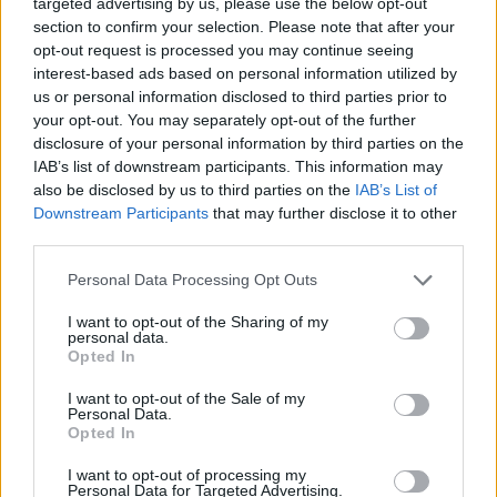
targeted advertising by us, please use the below opt-out
ΘΕΣΣΑΛΟΝΙΚΗ
Θεσσαλονίκη
Στέλιος Αγγελούδης
section to confirm your selection. Please note that after your
opt-out request is processed you may continue seeing
interest-based ads based on personal information utilized by
us or personal information disclosed to third parties prior to
your opt-out. You may separately opt-out of the further
disclosure of your personal information by third parties on the
IAB’s list of downstream participants. This information may
also be disclosed by us to third parties on the
IAB’s List of
Downstream Participants
that may further disclose it to other
third parties.
Please note that this website/app uses one or more Google
Personal Data Processing Opt Outs
services and may gather and store information including but
not limited to your visit or usage behaviour. You may click to
I want to opt-out of the Sharing of my
personal data.
grant or deny consent to Google and its third-party tags to
Opted In
use your data for below specified purposes in below Google
consent section.
I want to opt-out of the Sale of my
Personal Data.
Opted In
I want to opt-out of processing my
Personal Data for Targeted Advertising.