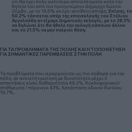
ότι θα έχει πολύ καλύτερα αποτελέσματα κατά την
θητεία του από τον προηγούμενο Δήμαρχο Κώστα
Ζέρβα , με το 19.6% να έχει αντίθετη άποψη.
Επίσης, το
50.2% τάσσεται υπέρ της επανεκλογής του Στέλιου
Αγγελούδη αν είχαμε Δημοτικές εκλογές , με το 28.3%
να δηλώνει ότι θα ήθελε την εκλογή κάποιου άλλου
και το 21.5% να μην παίρνει θέση.
ΓΙΑ ΤΑ ΠΡΟΒΛΗΜΑΤΑ ΤΗΣ ΠΟΛΗΣ ΚΑΙ Η ΤΟΠΟΘΕΤΗΣΗ
ΓΙΑ ΣΗΜΑΝΤΙΚΕΣ ΠΑΡΕΜΒΑΣΕΙΣ ΣΤΗΝ ΠΟΛΗ
Τα προβλήματα που ιεραρχούνται ως πιο σοβαρά για την
πόλη, σε ανοικτή ερώτηση με δυνατότητα μέχρι 3
απαντήσεις είναι: Καθαριότητα 49.2%, Κυκλοφοριακό/
στάθμευση / πάρκινγκ 43%, Κατάσταση οδικού δικτύου
19.7%,