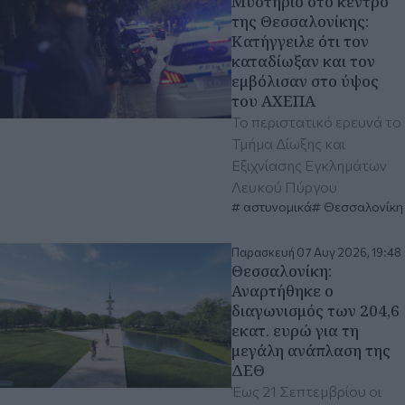
Μυστήριο στο κέντρο
της Θεσσαλονίκης:
Κατήγγειλε ότι τον
καταδίωξαν και τον
εμβόλισαν στο ύψος
του ΑΧΕΠΑ
To περιστατικό ερευνά το
Τμήμα Δίωξης και
Εξιχνίασης Εγκλημάτων
Λευκού Πύργου
αστυνομικά
Θεσσαλονίκη
Παρασκευή 07 Αυγ 2026, 19:48
Θεσσαλονίκη:
Αναρτήθηκε ο
διαγωνισμός των 204,6
εκατ. ευρώ για τη
μεγάλη ανάπλαση της
ΔΕΘ
Έως 21 Σεπτεμβρίου οι