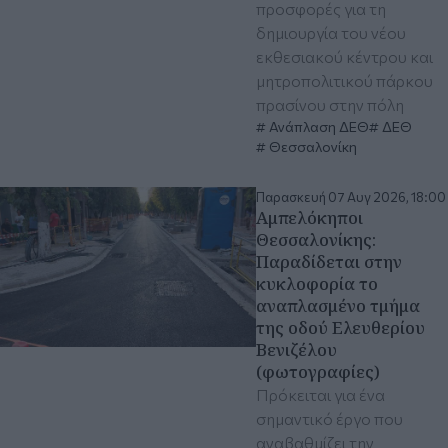
προσφορές για τη
δημιουργία του νέου
εκθεσιακού κέντρου και
μητροπολιτικού πάρκου
πρασίνου στην πόλη
Ανάπλαση ΔΕΘ
ΔΕΘ
Θεσσαλονίκη
Παρασκευή 07 Αυγ 2026, 18:00
Αμπελόκηποι
Θεσσαλονίκης:
Παραδίδεται στην
κυκλοφορία το
αναπλασμένο τμήμα
της οδού Ελευθερίου
Βενιζέλου
(φωτογραφίες)
Πρόκειται για ένα
σημαντικό έργο που
αναβαθμίζει την