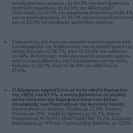
κοινόχρηστους χώρους , το 40.3% την συντήρηση και
ανάπτυξη πρασίνου, το 42.5% τον Αθλητισμό/
Πολιτισμό, το 37.9% την ασφάλεια στην πόλη το 30.4%
για το κυκλοφοριακό, το 33.7% την κοινωνική πολιτική
και το 25.9% τις υποδομές φροντίδας σκύλων.
Σημειώνεται, ότι πολύ και αρκετά ικανοποιημένοι από
το ενδιαφέρον της Κυβέρνησης για τα προβλήματα της
πόλης δηλώνει το 26.7%, λίγο το 29.4% και καθόλου
το 40%. Αντίστοιχα , πολύ και αρκετά ικανοποιημένοι
από τις πρωτοβουλίες της Περιφέρειας για την πόλη
δηλώνει το 29.1%, λίγο το 36.4% και καθόλου το
21.4%.
Ο Δήμαρχος εμφανίζεται με πολύ υψηλή δημοφιλία
της τάξης του 67.3%, η οποία βρίσκεται σε μεγάλη
απόσταση από την δημοφιλία όλων των άλλων
επικεφαλής των Παρατάξεων της Αντιπολίτευσης.
Ακολουθούν οι: Κώστας Ζέρβας με 22.3%, Σπύρος
Πέγκας με 21%, Τσαβλής Δρόσος με 15.7%, Νίκος
Νικησιανης( Η ΠΟΛΗ ΑΝΑΠΟΔΑ) ΜΕ 15.2%, Στέργιος
Καλόγηρος με 14% και Τομπουλίδης Βασίλης με 13.5%.