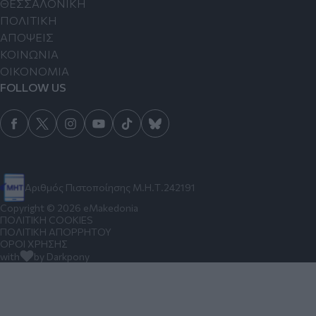
ΘΕΣΣΑΛΟΝΙΚΗ
ΠΟΛΙΤΙΚΗ
ΑΠΟΨΕΙΣ
ΚΟΙΝΩΝΙΑ
ΟΙΚΟΝΟΜΙΑ
FOLLOW US
Αριθμός Πιστοποίησης Μ.Η.Τ.242191
Copyright © 2026 eMakedonia
ΠΟΛΙΤΙΚΗ COOKIES
ΠΟΛΙΤΙΚΗ ΑΠΟΡΡΗΤΟΥ
ΟΡΟΙ ΧΡΗΣΗΣ
with
by Darkpony