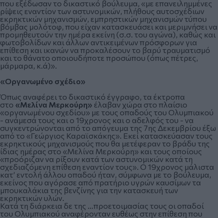
που εξέδωσαν το δικαστικό βούλευμα, «με επανειλημμένες
ρίψεις εναντίον των αστυνομικών, πλήθους αυτοσχέδιων
εκρηκτικών μηχανισμών, εμπρηστικών μηχανισμών τύπου
βόμβας μολότοφ, που είχαν κατασκευάσει και μεριμνήσει να
προμηθευτούν την ημέρα εκείνη (σ.σ. του αγώνα), καθώς και
φωτοβολίδων και άλλων αντικειμένων πρόσφορων για
επίθεση και ικανών να προκαλέσουν το βαρύ τραυματισμό
και το θάνατο οποιουδήποτε προσώπου (όπως πέτρες,
μάρμαρα, κ.ά)».
«Οργανωμένο σχέδιο»
Όπως αναφέρει το δικαστικό έγγραφο, τα έκτροπα
στο
«Μελίνα Μερκούρη»
έλαβαν χώρα στο πλαίσιο
«οργανωμένου σχεδίου» με τους οπαδούς του Ολυμπιακού
- ανάμεσά τους και ο 19χρονος και ο αδελφός του - να
συγκεντρώνονται από το απόγευμα της 7ης Δεκεμβρίου έξω
από το «Γεώργιος Καραϊσκάκης». Εκεί κατασκεύασαν τους
εκρηκτικούς μηχανισμούς που θα μετέφεραν το βράδυ της
ίδιας ημέρας στο «Μελίνα Μερκούρη» και τους οποίους
«προόριζαν να ρίξουν κατά των αστυνομικών κατά τη
σχεδιαζόμενη επίθεση εναντίον τους». Ο 19χρονος μάλιστα
κατ’ εντολή άλλου οπαδού ήταν, σύμφωνα με το βούλευμα,
εκείνος που αγόρασε από πρατήριο υγρών καυσίμων τα
μπουκαλάκια της βενζίνης για την κατασκευή των
εκρηκτικών υλών.
Κατά τη διάρκεια δε της …προετοιμασίας τους οι οπαδοί
του Ολυμπιακού αναφέρονταν ευθέως στην επίθεση που