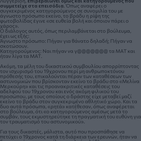
Λυγγερίδη,
επιβεβαιώνει όμως και κατηγορούμενος που
συμμετείχε στα επεισόδια
. Όπως αναφέρει ο
συγκεκριμένος κατηγορούμενος σε συνομιλία του με
άγνωστο πρόσωπο εκείνο, το βράδυ η ρίψη της
φωτοβολίδας έγινε «σε ευθεία βολή και όποιον πάρει ο
χάρος».
Ο διάλογος αυτός, όπως περιλαμβάνεται στο βούλευμα,
έχει ως εξής:
Άγνωστο πρόσωπο: Πήγαν για θάνατο δηλαδή; Πήγαν να
σκοτώσουν.
Κατηγορούμενος: Ναι πήγαν να γ@@@@@@@ τα ΜΑΤ και
ήταν λίγα τα ΜΑΤ.
Ακόμη, τα μέλη του δικαστικού συμβουλίου απορρίπτοντας
τον ισχυρισμό του 19χρονου περί μη ανθρωποκτόνου
πρόθεσής του, επικαλούνται πέραν των καταθέσεων των
αστυνομικών που βρίσκονταν εκείνο το βράδυ στο «Μελίνα
Μερκούρη» και τις προανακριτικές καταθέσεις του
αδελφού του 19χρονου και ενός ακόμη φιλικού του
προσώπου, με τους οποίους ο δράστης είχε μεταβεί μαζί
εκείνο το βράδυ στον συγκεκριμένο αθλητικό χώρο. Και τα
δυο αυτά πρόσωπα, «ρητά» κατέθεσαν, όπως αναφέρεται
στο βούλευμα, ότι «ο κατηγορούμενος αμέσως μετά το
συμβάν, τους εκμυστηρεύτηκε τη πραγματική του ευθύνη για
τον τραυματισμό του αστυνομικού».
Για τους δικαστές, μάλιστα, αυτό που προσπάθησε να
πετύχει ο 19χρονος κατά τη διάρκεια των ερευνών, ήταν να