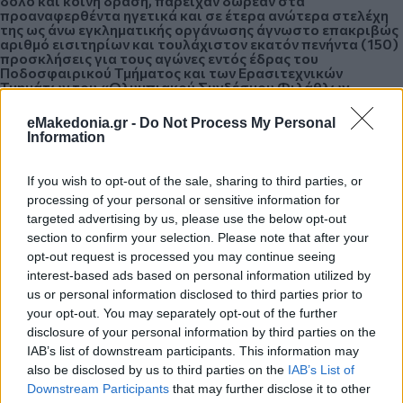
δόλο και κοινή δράση, παρείχαν δωρεάν στα
προαναφερθέντα ηγετικά και σε έτερα ανώτερα στελέχη
της ως άνω εγκληματικής οργάνωσης άγνωστο επακριβώς
αριθμό εισιτηρίων και τουλάχιστον εκατόν πενήντα (150)
προσκλήσεις για τους αγώνες εντός έδρας του
Ποδοσφαιρικού Τμήματος και των Ερασιτεχνικών
Τμημάτων του «Ολυμπιακού Συνδέσμου Φιλάθλων
Πειραιώς», προκειμένου οι τελευταίοι να τα πωλούν και να
τα διαθέτουν παρανόμως, κυρίως στον περιβάλλοντα
eMakedonia.gr -
Do Not Process My Personal
χώρο του σταδίου «Γεώργιος Καραϊσκάκης» και του
Information
Κλειστού Γυμναστηρίου Ρέντη «Μελίνα Μερκούρη», είτε
στην αναγραφόμενη τιμή των εκάστοτε εισιτηρίων είτε σε
ανώτερη της αναγραφόμενης τιμή, ώστε να αποκομίζουν
If you wish to opt-out of the sale, sharing to third parties, or
κέρδος από την εν λόγω δραστηριότητα και να το
processing of your personal or sensitive information for
χρησιμοποιούν για την εκτέλεση των εγκληματικών
ενεργειών της εγκληματικής τους οργάνωσης. Για τον ίδιο
targeted advertising by us, please use the below opt-out
λόγο, παρείχαν περαιτέρω σε μέλη της εγκληματικής
section to confirm your selection. Please note that after your
οργάνωσης την άδεια να βρίσκονται στις εισόδους
opt-out request is processed you may continue seeing
(θύρες) του Σταδίου «Γεώργιος Καραϊσκάκης» και του
Κλειστού Γυμναστηρίου Ρέντη «Μελίνα Μερκούρη»,
interest-based ads based on personal information utilized by
ενόψει και κατά τη διεξαγωγή των εντός έδρας αγώνων
us or personal information disclosed to third parties prior to
του Ποδοσφαιρικού Τμήματος και των Ερασιτεχνικών
your opt-out. You may separately opt-out of the further
Τμημάτων του Ολυμπιακού και να επιτρέπουν την είσοδο
οπαδών στο γήπεδο χωρίς την κατοχή αντίστοιχου
disclosure of your personal information by third parties on the
εισιτηρίου, είτε επ' αμοιβή τους, η οποία κυμαινόταν από
IAB’s list of downstream participants. This information may
20 έως 50 ευρώ περίπου, είτε δωρεάν, δίνοντας τους, με
also be disclosed by us to third parties on the
IAB’s List of
τον τρόπο αυτό, επιπλέον χρηματοοικονομική ενίσχυση
και προσφέροντάς τους μέσα για τη στρατολόγηση νέων
Downstream Participants
that may further disclose it to other