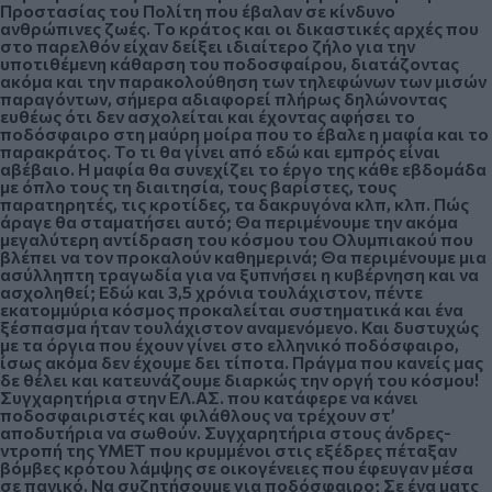
Προστασίας του Πολίτη που έβαλαν σε κίνδυνο
ανθρώπινες ζωές. Το κράτος και οι δικαστικές αρχές που
στο παρελθόν είχαν δείξει ιδιαίτερο ζήλο για την
υποτιθέμενη κάθαρση του ποδοσφαίρου, διατάζοντας
ακόμα και την παρακολούθηση των τηλεφώνων των μισών
παραγόντων, σήμερα αδιαφορεί πλήρως δηλώνοντας
ευθέως ότι δεν ασχολείται και έχοντας αφήσει το
ποδόσφαιρο στη μαύρη μοίρα που το έβαλε η μαφία και το
παρακράτος. Το τι θα γίνει από εδώ και εμπρός είναι
αβέβαιο. Η μαφία θα συνεχίζει το έργο της κάθε εβδομάδα
με όπλο τους τη διαιτησία, τους βαρίστες, τους
παρατηρητές, τις κροτίδες, τα δακρυγόνα κλπ, κλπ. Πώς
άραγε θα σταματήσει αυτό; Θα περιμένουμε την ακόμα
μεγαλύτερη αντίδραση του κόσμου του Ολυμπιακού που
βλέπει να τον προκαλούν καθημερινά; Θα περιμένουμε μια
ασύλληπτη τραγωδία για να ξυπνήσει η κυβέρνηση και να
ασχοληθεί; Εδώ και 3,5 χρόνια τουλάχιστον, πέντε
εκατομμύρια κόσμος προκαλείται συστηματικά και ένα
ξέσπασμα ήταν τουλάχιστον αναμενόμενο. Και δυστυχώς
με τα όργια που έχουν γίνει στο ελληνικό ποδόσφαιρο,
ίσως ακόμα δεν έχουμε δει τίποτα. Πράγμα που κανείς μας
δε θέλει και κατευνάζουμε διαρκώς την οργή του κόσμου!
Συγχαρητήρια στην ΕΛ.ΑΣ. που κατάφερε να κάνει
ποδοσφαιριστές και φιλάθλους να τρέχουν στ’
αποδυτήρια να σωθούν. Συγχαρητήρια στους άνδρες-
ντροπή της ΥΜΕΤ που κρυμμένοι στις εξέδρες πέταξαν
βόμβες κρότου λάμψης σε οικογένειες που έφευγαν μέσα
σε πανικό. Να συζητήσουμε για ποδόσφαιρο; Σε ένα ματς