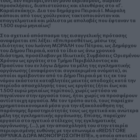
τους, δεν περιορίζονταν μόνο εκβιασμούς, δωρεάν
προσκλήσεις, διαπιστεύσεις και ελευθέρας στο «Γ.
Καραϊσκάκης». Δια του δημάρχου Πειραιά Ι. Μώραλη
κάποιοι από τους χούλιγκανς τακτοποιούνταν και
επαγγελματικά και μάλιστα με απολαβές που έφταναν τα
1.500 ευρώ μηνιαίως!
Στο σχετικό απόσπασμα της εισαγγελικής πρότασης
αναφέρεται επί λέξει:
«Επιπροσθέτως, μέσω της
ιδιότητας του Ιωάννη ΜΩΡΑΛΗ του Πέτρου, ως Δημάρχου
του Δήμου Πειραιά, κατά το ίδιο ως άνω χρονικό
διάστημα, προσέλαβαν με Ιδιωτικές Συμβάσεις Ορισμένου
Χρόνου ως εργάτες στο Τμήμα Περιβάλλοντος και
Πρασίνου του εν λόγω Δήμου τα μέλη της εγκληματικής
οργάνωσης (αναφέρονται συγκεκριμένα ονόματα), οι
οποίοι αμείβονταν από το Δήμο Πειραιά με τις εκ του
νόμου εκάστοτε καταβλητέες μεικτές αποδοχές κατά την
περίοδο απασχόλησής τους ως εργάτες (ήτοι έως και
1.500 ευρώ μηνιαίως περίπου), χωρίς ωστόσο να
πηγαίνουν στην εργασία τους, ήτοι χωρίς να προσφέρουν
αντίστοιχη εργασία. Με τον τρόπο αυτό, τους παρείχαν
χρηματοοικονομικά μέσα για την εξακολούθηση της
παράνομης δραστηριότητάς τους ως ηγετικά και ανώτερα
μέλη της εγκληματικής οργάνωσης. Επίσης, παρείχαν
εργασία στο ηγετικό στέλεχος της εγκληματικής
οργάνωσης, (…), με την απασχόλησή του στην εταιρία
περιορισμένης ευθύνης με την επωνυμία «REDSTORE
ΘΡΥΛΙΚΑ ΔΩΡΑ ΜΟΝΟΠΡΩΣΟΠΗ ΕΠΕ», η οποία αποτελεί