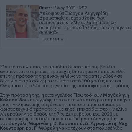
Πέμπτη 13 Μαρ 2025, 16:52
Δολοφονία Γιώργου Λυγγερίδη -
Δραματικές οι καταθέσεις των
αστυνομικών: «Mε εκλιπαρούσε να
αφαιρέσω τη φωτοβολίδα, του έτρωγε τα
σωθικά»
ΚΟΙΝΩΝΙΑ
Σ' αυτό το πλαίσιο, το αρμόδιο δικαστικό συμβούλιο
αναμένεται το αμέσως προσεχές διάστημα να αποφανθεί
επί της πρότασης της εισαγγελέως να παραπεμφθούν σε
δίκη για σειρά αδικημάτων πάνω από 100 χούλιγκαν του
Ολυμπιακού, αλλά και η ηγεσία της ποδοσφαιρικής ομάδας.
Στην πρότασή της, η εισαγγελέας Πρωτοδικών
Μαγδαληνή
Καλπακίδου,
περιγράφει το σκοτεινό και άγριο παρασκήνιο
μιας εγκληματικής οργάνωσης, η οποία προετοίμασε με
αριστοτεχνικό τρόπο τα αιματηρά επεισόδια στο «Μελίνα
Μερκούρη» το βράδυ της 7ης Δεκεμβρίου του 2023 με
αποκορύφωμα τη δολοφονία του Γιώργου Λυγγερίδη, με
τον
Βαγγέλη Μαρινάκη, Κ. Καραπαπά, Δ. Αγραφιώτη, Μιχ.
Κουντούρη και Γ. Μώραλη
να κατέχουν στο πολυσέλιδο