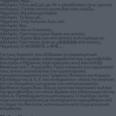
19χρονος: Μμμ….
Αδελφός: Όλοι μαζί χα, χα. Ρε ο «Καρδίτσας» (σ.σ. ηγετικό
στέλεχος). Πρέπει να του χουνε βρει κάτι νομίζω.
19χρονος: Θα κάνουμε παρέα.
Αδελφός: Το ξέρω ρε…
19χρονος: Στην Αυλώνα. Εγώ, εσύ.
Αδελφός: Ναι;
19χρονος: Και οι Λιοσιώτες.
Αδελφός: Γιατί τους έχουν δώσει και αυτούς;
19χρονος: Έχουν βρει και από αυτούς πολύ πράγμα ρε.
Αδελφός: Γιατί ποιος ήταν ρε μ@@@@@ από αυτούς;
19χρονος: Ο ΝΟΣΜΙΠΕ, ο ΦΙΦ…..
Για τους δικαστές που εξέδωσαν το παραπεμπτικό
βούλευμα δεν χωράει καμία αμφιβολία πως η φωτοβολίδα
που έριξε ο 19χρονος ήταν πράγματι αυτή που έπληξε
θανάσιμα τον Γ. Λυγγερίδη. Προς ενίσχυση του ισχυρισμού
τους αυτού, επικαλούνται την εργαστηριακή
πραγματογνωμοσύνη του Τμήματος Φυσικών και Χημικών
Εξετάσεων της Δ. Ε. Ε. και επισημαίνουν: «Κατά την ανάλυση
επί του δείγματος των χεριών του κατηγορουμένου
βρέθηκαν σωματίδια» ίδια με αυτά του πορτοκαλί σωλήνα
της φωτοβολίδας τον οποίο βρήκαν στο οδόστρωμα επί της
οδού Α. Παπαδιαμάντη οι αστυνομικοί. Ο σωλήνας αυτός
«έχει κοινή προέλευση με πειστήρια που αφαιρέθηκαν από
το σώμα του θανόντος αστυνομικού κατά τη χειρουργική
επέμβαση».