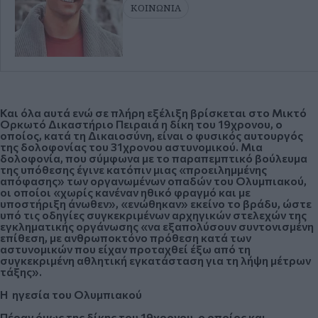
ΚΟΙΝΩΝΙΑ
Και όλα αυτά ενώ σε πλήρη εξέλιξη βρίσκεται στο Μικτό
Ορκωτό Δικαστήριο Πειραιά η δίκη του 19χρονου, ο
οποίος, κατά τη Δικαιοσύνη, είναι ο φυσικός αυτουργός
της δολοφονίας του 31χρονου αστυνομικού. Μια
δολοφονία, που σύμφωνα με το παραπεμπτικό βούλευμα
της υπόθεσης έγινε κατόπιν μιας
«προειλημμένης
απόφασης»
των οργανωμένων οπαδών του Ολυμπιακού,
οι οποίοι «χωρίς κανέναν ηθικό φραγμό και με
υποστήριξη άνωθεν», «ενώθηκαν» εκείνο το βράδυ, ώστε
υπό τις οδηγίες συγκεκριμένων αρχηγικών στελεχών της
εγκληματικής οργάνωσης
«να εξαπολύσουν συντονισμένη
επίθεση, με ανθρωποκτόνο πρόθεση κατά των
αστυνομικών που είχαν προταχθεί έξω από τη
συγκεκριμένη αθλητική εγκατάσταση για τη λήψη μέτρων
τάξης».
Η ηγεσία του Ολυμπιακού
Πέραν όμως της δίκης του 19χρονου, ο οποίος και