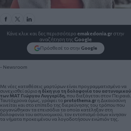
Κάνε κλικ και δες περισσότερο
emakedonia.gr
στην
αναζήτηση της
Google
Πρόσθεσέ το στην
Google
- Newsroom
Με νέες καταθέσεις μαρτύρων είναι προγραμματισμένο να
συνεχισθεί αύριο
η δίκη για τη δολοφονία του αστυνομικού
των ΜΑΤ Γιώργου Λυγγερίδη,
που διεξάγεται στον Πειραιά.
Ταυτόχρονα όμως, γράφει το
protothema.gr
η Δικαιοσύνη
κινείται και στο επίπεδο της διερεύνησης του τρόπου που
οργανώθηκαν τα επεισόδια τα οποία κατέληξαν στη
δολοφονία του αστυνομικού, τον εντοπισμό όσων κίνησαν
τα νήματα προκειμένου να λογοδοτήσουν ενώπιόν της.