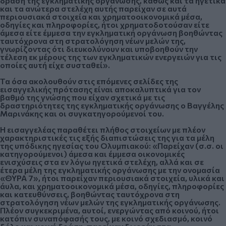
δράση της εγκληματικής οργάνωσης, καθώς και τα ηγετικά
και τα ανώτερα στελέχη αυτής παρείχαν σε αυτά
περιουσιακά στοιχεία και χρηματοοικονομικά μέσα,
οδηγίες και πληροφορίες, ήτοι χρηματοδοτούσαν είτε
άμεσα είτε έμμεσα την εγκληματική οργάνωση βοηθώντας
ταυτόχρονα στη στρατολόγηση νέων μελών της,
γνωρίζοντας ότι διευκολύνουν και υποβοηθούν την
τέλεση εκ μέρους της των εγκληματικών ενεργειών για τις
οποίες αυτή είχε συσταθεί».
Τα όσα ακολουθούν στις επόμενες σελίδες της
εισαγγελικής πρότασης είναι αποκαλυπτικά για τον
βαθμό της γνώσης που είχαν σχετικά με τις
δραστηριότητες της εγκληματικής οργάνωσης ο Βαγγέλης
Μαρινάκης και οι συγκατηγορούμενοί του.
Η εισαγγελέας παραθέτει πλήθος στοιχείων με πλέον
χαρακτηριστικές τις εξής διαπιστώσεις της για τα μέλη
της υπόδικης ηγεσίας του Ολυμπιακού:
«Παρείχαν (σ.σ. οι
κατηγορούμενοι) άμεσα και έμμεσα οικονομικές
ενισχύσεις στα εν λόγω ηγετικά στελέχη, αλλά και σε
έτερα μέλη της εγκληματικής οργάνωσης με την ονομασία
«ΘΥΡΑ 7», ήτοι παρείχαν περιουσιακά στοιχεία, υλικά και
άυλα, και χρηματοοικονομικά μέσα, οδηγίες, πληροφορίες
και κατευθύνσεις, βοηθώντας ταυτόχρονα στη
στρατολόγηση νέων μελών της εγκληματικής οργάνωσης.
Πλέον συγκεκριμένα, αυτοί, ενεργώντας από κοινού, ήτοι
κατόπιν συναπόφασής τους, με κοινό σχεδιασμό, κοινό