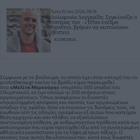
Τρίτη 15 Οκτ 2024, 08:16
Δολοφονία Λυγγερίδη: Συγκλονίζει ο
πατέρας του - «Ήταν ενέδρα
θανάτου, βγήκαν να σκοτώσουν»
(βίντεο)
ΚΟΙΝΩΝΙΑ
Σύμφωνα με το βούλευμα, το οποίο έχει στην κατοχή του το
protothema.gr εκείνο το βράδυ είχαν παρευρεθεί
στο
«Μελίνα Μερκούρη»
«περίπου 500 οπαδοί του
Ολυμπιακού, εκ των οποίων οι 200 ανήκουν στους
οργανωμένους». Όπως αναφέρουν οι δικαστές
«προειλημμένη απόφαση και σκοπός των οργανωμένων
οπαδών της ομάδας ήταν να ενώσουν τις δυνάμεις τους, να
ενωθούν υπό τις οδηγίες ορισμένων εξ αυτών που κατείχαν
θέση αρχηγού και σαν πλήθος να εξαπολύσουν
συντονισμένη επίθεση, με ανθρωποκτόνο πρόθεση κατά των
αστυνομικών που είχαν προταχθεί έξω από τη συγκεκριμένη
αθλητική εγκατάσταση για τη λήψη μέτρων τάξης». Ο
σκοπός τους αυτός θα υλοποιούνταν, κατά τους δικαστές