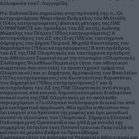
δολοφονία του Γ. Λυγγερίδη.
Η
κ. Καλπακίδου
σημειώνει στην πρότασή της:
«…Οι
κατηγορούμενοι Μαρινάκης Ευάγγελος του Μιλτιάδη
(154ος κατηγορούμενος) βασικός μέτοχος της ΠΑΕ
ΟΛΥΜΠΙΑΚΟΣ και πρόεδρος του ΔΣ αυτής, Ιωάννης
Μώραλης του Πέτρου (155ος κατηγορούμενος) Α
αντιπρόεδρος του ΔΣ της ίδιας ΠΑΕ και ταυτόχρονα
Δήμαρχος του Δήμου Πειραιά, Μιχαήλ Κουντούρης του
Χαραλάμπου (156ος κατηγορούμενος) Β αντιπρόεδρος
του ΔΣ της ΠΑΕ Ολυμπιακός και ταυτόχρονα πρόεδρος
του Αθλητικού Σωματείου με την επωνυμία «Ολυμπιακός
Σύνδεσμος Φιλάθλων Πειραιώς» (ήτοι του αθλητικού
σωματείου που αποτελεί το ερασιτεχνικό τμήμα του
Ολυμπιακού) και οι Δημήτρης Αγραφιώτης του Βασιλείου
(157ος κατηγορούμενος) και Κωνσταντίνος Καραπάπας
του Δημητρίου (158ος κατηγορούμενος) Γ και Δ
αντιπρόεδροι του ΔΣ της ΠΑΕ Ολυμπιακός αντίστοιχα,
ενεργώντας από κοινού, δημοσίευσαν μέσω διαδικτύου
ανακοίνωση της ΠΑΕ Ολυμπιακός με το ακόλουθο
περιερχόμενο: «Το ελληνικό ποδόσφαιρο διοικείται από
μία εγκληματική οργάνωση. Μία ομάδα ανθρώπων που
λειτουργεί στα πρότυπα της μαφίας και έχει μοναδικό
σκοπό να εξοντώσει τον Ολυμπιακό. Σήμερα η Ελληνική
Ποδοσφαιρική Ομοσπονδία και η ΚΕΔ με εντολή της
συμμορίας έστειλαν τους Παπαπέτρου και Γκορτσίλα να
κρίνουν σε μεγάλο βαθμό το Πρωτάθλημα.
Συμπαραστάτες τα ανύπαρκτα Υπουργεία Αθλητισμού και