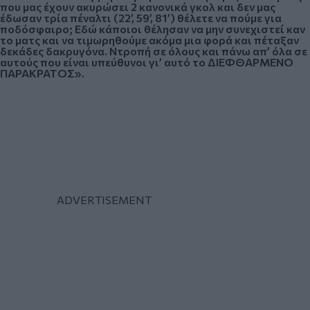
που μας έχουν ακυρώσει 2 κανονικά γκολ και δεν μας
έδωσαν τρία πέναλτι (22’, 59’, 81’) θέλετε να πούμε για
ποδόσφαιρο; Εδώ κάποιοι θέλησαν να μην συνεχιστεί καν
το ματς και να τιμωρηθούμε ακόμα μια φορά και πέταξαν
δεκάδες δακρυγόνα. Ντροπή σε όλους και πάνω απ’ όλα σε
αυτούς που είναι υπεύθυνοι γι’ αυτό το ΔΙΕΦΘΑΡΜΕΝΟ
ΠΑΡΑΚΡΑΤΟΣ».