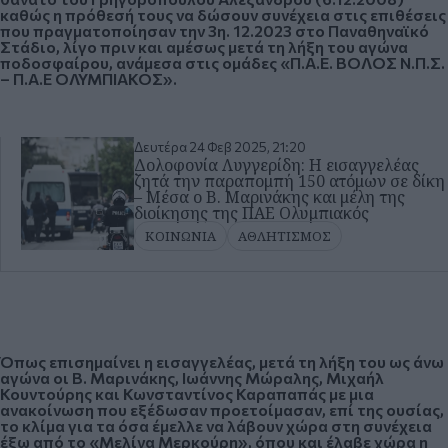
καθώς η πρόθεσή τους να δώσουν συνέχεια στις επιθέσεις
που πραγματοποίησαν την 3η. 12.2023 στο Παναθηναϊκό
Στάδιο, λίγο πριν και αμέσως μετά τη λήξη του αγώνα
ποδοσφαίρου, ανάμεσα στις ομάδες «Π.Α.Ε. ΒΟΛΟΣ Ν.Π.Σ.
– Π.Α.Ε ΟΛΥΜΠΙΑΚΟΣ».
Δευτέρα 24 Φεβ 2025, 21:20
Δολοφονία Λυγγερίδη: Η εισαγγελέας
ζητά την παραπομπή 150 ατόμων σε δίκη
– Μέσα ο Β. Μαρινάκης και μέλη της
διοίκησης της ΠΑΕ Ολυμπιακός
ΚΟΙΝΩΝΙΑ
ΑΘΛΗΤΙΣΜΟΣ
Όπως επισημαίνει η εισαγγελέας, μετά τη λήξη του ως άνω
αγώνα οι
Β. Μαρινάκης, Ιωάννης Μώραλης, Μιχαήλ
Κουντούρης και Κωνσταντίνος Καραπαπάς
με μια
ανακοίνωση που εξέδωσαν προετοίμασαν, επί της ουσίας,
το κλίμα για τα όσα έμελλε να λάβουν χώρα στη συνέχεια
έξω από το «Μελίνα Μερκούρη», όπου και έλαβε χώρα η