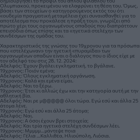
δημιουργήσει το προφίλ του απλού φιλάθλου του
Ολυμπιακού, προκειμένου να ελαφρύνει τη θέση του. Όμως,
βάσει των στοιχείων ο κατηγορούμενος εκτός του ότι
«ουδεμία πραγματική μεταμέλεια έχει συναισθανθεί για το
αποτέλεσμα που προκάλεσε η πράξη του», γνωρίζει από
πρώτο χέρι τους οργανωμένους οπαδούς που διαπράττουν
επεισόδια όπως επίσης και τα «ηγετικά στελέχη» των
συνδέσμων της ομάδας του.
Χαρακτηριστικός της γνώσης του 19χρονου για τα πρόσωπα
που «στελέχωναν» την ηγετική «πυραμίδα» των
οργανωμένων οπαδών είναι ο διάλογος που ο ίδιος είχε με
τον αδελφό του στις 28. 12. 2024:
Αδελφός: Έχουν βγάλει εγκληματική, το βγάλανε.
19χρονος: Ποιόν εμένα;
Αδελφός: Όλους εγκληματική οργάνωση.
19χρονος: Καλά και εμένα είμαι.
Αδελφός: Ναι το ξέρω.
19χρονος: Έτσι κι αλλιώς έχω και την κατηγορία αυτή με την
αθλητική βία.
Αδελφός: Ναι ρε μ@@@@@ όλοι τώρα. Εγώ εσύ και άλλα 25
άτομα λένε.
19χρονός: Εγώ εσύ και άλλα 25 άτομα;
Αδελφός: Ναι.
19χρονος: Α όσοι έχουν βρει στοιχεία;
Αδελφός: Και τρία ηγετικά στελέχη συνδέσμων λέει.
19χρονος: Μμμμμ…μάντεψε ποια
Αδελφός: Γέλια …Καλλιθέα, Ηλιούπολη, Λιόσια.