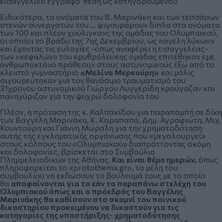
εισαγγελικό έγγραφο θέση ως κατηγορούμενοι!
Ειδικότερα, τα ονόματα του Β. Μαρινάκη και των τεσσάρων
στενών συνεργατών του … φιγουράρουν δίπλα στα ονόματα
των 100 και πλέον χούλιγκανς της ομάδας του Ολυμπιακού,
οι οποίοι το βράδυ της 7ης Δεκεμβρίου, ως «αγέλη λύκων»
και έχοντας τις ευλογίες -όπως αναφέρει η εισαγγελέας-
των «κεφαλών» του ερυθρόλευκης ομάδας επιτέθηκαν «με
ανθρωποκτόνο πρόθεση» στους αστυνομικούς έξω από το
κλειστό γυμναστήριο
«Μελίνα Μερκούρη»
και μόλις
σιγουρεύτηκαν για τον θανάσιμο τραυματισμό του
31χρονου αστυνομικού Γιώργου Λυγγερίδη κραύγαζαν και
πανηγύριζαν για την ψυχρώ δολοφονία του.
Πλέον, η πρόταση της κ. Καλπακίδου για παραπομπή σε δίκη
των Βαγγέλη Μαρινάκη, Κ. Καραπαπά, Δημ. Αγραφιώτη, Μιχ.
Κουντούρη και Γιάννη Μώραλη για την χρηματοδότηση
αυτής της εγκληματικής οργάνωσης που «μεγαλουργεί»
στους κόλπους του «Ολυμπιακού» διαπράττοντας ακόμη
και δολοφονίες, βρίσκεται στο Συμβούλιο
Πλημμελειοδικών της Αθήνας.
Και είναι θέμα ημερών,
όπως
πληροφορείται το «protothema.gr», τα μέλη του
συμβουλίου να εκδώσουν το βούλευμά τους με το οποίο
θα
αποφαίνονται για το εάν τα παραπάνω στελέχη του
Ολυμπιακού όπως και ο πρόεδρός του Βαγγέλης
Μαρινάκης θα καθίσουν στο σκαμνί του ποινικού
δικαστηρίου προκειμένου να δικαστούν για τις
κατηγορίες της υποστήριξης- χρηματοδότησης