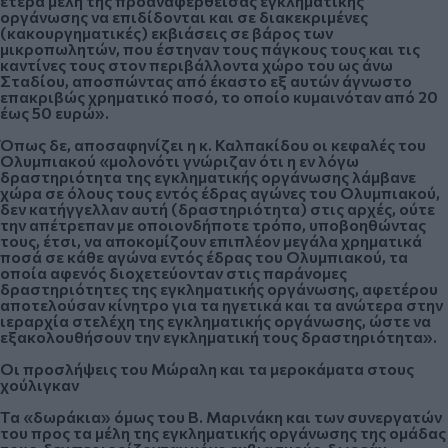
έτερα μέλη της προαναφερθείσας εγκληματικής
οργάνωσης να επιδίδονται και σε διακεκριμένες
(κακουργηματικές) εκβιάσεις σε βάρος των
μικροπωλητών, που έστηναν τους πάγκους τους και τις
καντίνες τους στον περιβάλλοντα χώρο του ως άνω
Σταδίου, αποσπώντας από έκαστο εξ αυτών άγνωστο
επακριβώς χρηματικό ποσό, το οποίο κυμαινόταν από 20
έως 50 ευρώ».
Όπως δε, αποσαφηνίζει
η κ. Καλπακίδου
οι κεφαλές του
Ολυμπιακού
«μολονότι γνώριζαν ότι η εν λόγω
δραστηριότητα της εγκληματικής οργάνωσης λάμβανε
χώρα σε όλους τους εντός έδρας αγώνες του Ολυμπιακού,
δεν κατήγγελλαν αυτή (δραστηριότητα) στις αρχές, ούτε
την απέτρεπαν με οποιονδήποτε τρόπο, υποβοηθώντας
τους, έτσι, να αποκομίζουν επιπλέον μεγάλα χρηματικά
ποσά σε κάθε αγώνα εντός έδρας του Ολυμπιακού, τα
οποία αφενός διοχετεύονταν στις παράνομες
δραστηριότητες της εγκληματικής οργάνωσης, αφετέρου
αποτελούσαν κίνητρο για τα ηγετικά και τα ανώτερα στην
ιεραρχία στελέχη της εγκληματικής οργάνωσης, ώστε να
εξακολουθήσουν την εγκληματική τους δραστηριότητα».
Οι προσλήψεις του Μώραλη και τα μεροκάματα στους
χούλιγκαν
Τα «δωράκια» όμως του Β. Μαρινάκη και των συνεργατών
του
προς τα μέλη της εγκληματικής οργάνωσης της ομάδας