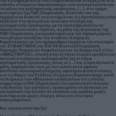
την επίσημη μπουτίκ του Ολυμπιακού και στεγάζεται στο
γήπεδο «Γεώργιος Καραϊσκάκης», ενώ απασχολούσαν και
το μέλος της εγκληματικής οργάνωσης, (…), στο τμήμα
εισιτηρίων της ΠΑΕ Ολυμπιακός, δίνοντάς του την
ευχέρεια να διακινεί τα εισιτήρια και τις προσκλήσεις που
εξέδιδαν στα ηγετικά και ανώτερα στελέχη της
εγκληματικής οργάνωσης, με τα οποία βρισκόταν σε
άμεση επικοινωνία. Ομοίως, ως μέλη της Διοίκησης της
ΠΑΕ Ολυμπιακός, συνεργάστηκαν για την τήρηση μέρους
των μέτρων ευταξίας του σταδίου «Γεώργιος
Καραϊσκάκης» με την ομόρρυθμη εταιρία με την επωνυμία
«Α. ΣΤΙΒΑΚΤΑΚΗΣ και ΣΙΑ ΟΕ Ιδιωτική Επιχείρηση
Παροχής Υπηρεσιών Ασφαλείας» και το διακριτικό τίτλο
«ΜΙΝΩΤΑΥΡΟΣ», επειδή στην εν λόγω εταιρία εργάζονταν
ηγετικά στελέχη και ανώτερα μέλη της εν λόγω
εγκληματικής οργάνωσης, όπως οι (…) και έτερα άγνωστα
μέλη, παρέχοντάς τους με τον τρόπο αυτό αφενός
επιπλέον οικονομική ενίσχυση, αφετέρου διαπιστεύσεις
για τις θύρες του Σταδίου «Γεώργιος Καραϊσκάκης» κατά
τη διάρκεια των αθλητικών εκδηλώσεων στις οποίες
συμμετείχε η ΠΑΕ Ολυμπιακός (ως προσωπικό ελέγχου
ταξιθεσίας του γηπέδου), προκειμένου να δύνανται να
επιτρέπουν την είσοδο σε οπαδούς της ομάδας χωρίς
εισιτήρια και χωρίς έλεγχο, όπως και ανωτέρω
περιγράφεται».
Και νομική υποστήριξη!