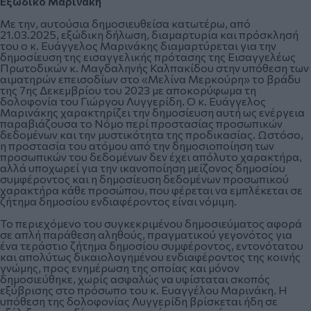
Εξώδικο Μαρινάκη
Με την, αυτούσια δημοσιευθείσα κατωτέρω, από
21.03.2025, εξώδικη δήλωση, διαμαρτυρία και πρόσκλησή
του ο κ. Ευάγγελος Μαρινάκης διαμαρτύρεται για την
δημοσίευση της εισαγγελικής πρότασης της Εισαγγελέως
Πρωτοδικών κ. Μαγδαληνής Καλπακίδου στην υπόθεση των
αιματηρών επεισοδίων στο «Μελίνα Μερκούρη» το βράδυ
της 7ης Δεκεμβρίου του 2023 με αποκορύφωμα τη
δολοφονία του Γιώργου Λυγγερίδη. Ο κ. Ευάγγελος
Μαρινάκης χαρακτηρίζει την δημοσίευση αυτή ως ενέργεια
παραβιάζουσα το Νόμο περί προστασίας προσωπικών
δεδομένων και την μυστικότητα της προδικασίας. Ωστόσο,
η προστασία του ατόμου από την δημοσιοποίηση των
προσωπικών του δεδομένων δεν έχει απόλυτο χαρακτήρα,
αλλά υποχωρεί για την ικανοποίηση μείζονος δημοσίου
συμφέροντος και η δημοσίευση δεδομένων προσωπικού
χαρακτήρα κάθε προσώπου, που φέρεται να εμπλέκεται σε
ζήτημα δημοσίου ενδιαφέροντος είναι νόμιμη.
Το περιεχόμενο του συγκεκριμένου δημοσιεύματος αφορά
σε απλή παράθεση αληθούς, πραγματικού γεγονότος για
ένα τεράστιο ζήτημα δημοσίου συμφέροντος, εντονότατου
και απολύτως δικαιολογημένου ενδιαφέροντος της κοινής
γνώμης, προς ενημέρωση της οποίας και μόνον
δημοσιεύθηκε, χωρίς ασφαλώς να υφίσταται σκοπός
εξύβρισης στο πρόσωπο του κ. Ευαγγέλου Μαρινάκη. Η
υπόθεση της δολοφονίας Λυγγερίδη βρίσκεται ήδη σε