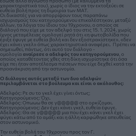
έδωσε άλλο άγνωστο πρόσωπο (με καλυμμένα τα
χαρακτηριστικά του), χωρίς ο ίδιος να την εκτοξεύει σε
ευθεία βολή προς τη διμοιρία των ΜΑΤ.
Οι δικαστές για να απορρίψουν τους παραπάνω
ισχυρισμούς του κατηγορούμενου επικαλέστηκαν, μεταξύ
άλλων, τα λόγια του ίδιου του 19χρονου, ο οποίος σε
διάλογό που είχε με τον αδελφό του στις 15. 1. 2024, χωρίς
ίχνος μεταμέλειας ομολογεί ρητά ότι «η φωτοβολίδα που
έριξε έφυγε με ευθεία βολή και δεν εξοστρακίστηκε», «δεν
έχει κάνει γκελ» όπως χαρακτηριστικά αναφέρει. Πρέπει να
σημειωθεί, πάντως, ότι αυτό τον διάλογο -
ομολογία
αναίρεσε ο αδελφός του κατηγορούμενου
, ο
οποίος καταθέτοντας χθες στη δίκη ισχυρίστηκε ότι όσα
είχε πει ήταν αποτέλεσμα πιέσεων που είχε δεχθεί κατά την
προανάκριση από την αστυνομία.
Ο διάλογος αυτός μεταξύ των δυο αδελφών
περιλαμβάνεται στο βούλευμα και είναι ο ακόλουθος:
Αδελφός: Ρε συ το γκελ έχει γίνει όντως;
Κατηγορούμενος: Όχι.
Αδελφός: Οπωωω θα σε γ@@@@@ στο ορκίζομαι.
Κατηγορούμενος: Δεν έχει κάνει γκελ, ευθεία έφυγε.
Αδελφός: Θα σε γ@@@@@ μια που έχει κάνει γκελ έχει
φύγει κάτω από το αμάξι και η άλλη καρφώθηκε απευθείας
στον αστυνομικό.
Την ευθεία βολή του 19χρονου προς τον Γ.