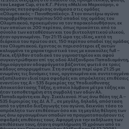
του League Cup, στο Κ.Γ. Ρέντη «Μελίνα Μερκούρη», ο
αγώνας πετοσφαίρισης ανάμεσα στις ομάδες
«Ολυμπιακός – Παναθηναϊκός». Στον ανωτέρω αγώνα
παραβρέθηκαν περίπου 500 οπαδοί της ομάδας του
Ολυμπιακού, προκειμένου να τον παρακολουθήσουν, εκ
των οποίων οι 200 περίπου, όπως προκύπτει από το
σύνολο των καταθέσεων και του βιντεοληπτικού υλικού,
ήταν οργανωμένοι. Την 21:15 ώρα της ιδίας, κατά τη
διάρκεια του πρώτου σετ, 150 περίπου οπαδοί της ομάδας
του Ολυμπιακού, έχοντας οι περισσότεροι εξ αυτών
καλυμμένα τα χαρακτηριστικά τους με κουκούλες full –
face, εξήλθαν σταδιακά του γυμναστηρίου και αφού
συγκεντρώθηκαν επί της οδού Αλέξανδρου Παπαδιαμάντη,
δημιούργησαν οδοφράγματα βάζοντας φωτιά σε τρεις
κάδους απορριμμάτων. Στη συνέχεια περί ώρα 21:25 με
ενωμένες τις δυνάμεις τους, οργανωμένα και συντεταγμένα
εξαπέλυσαν ιδιαίτερα σφοδρές και απρόκλητες επιθέσεις
εναντίον της Α – 535 διμοιρίας της Υποδιεύθυνσης
Αποκατάστασης Τάξης, η οποία λάμβανε μέτρα τάξης και
ήταν τοποθετημένη στη συμβολή των οδών Αλ.
Παπαδιαμάντη και Αγγ. Σικελιανού. Η ως άνω θέση της Α –
535 διμοιρίας της ΔΙ. Α.Τ., σε μεγάλη, δηλαδή, απόσταση
από το γήπεδο διεξαγωγής του αγώνα, δεικνύει τόσο το
απρόκλητο των επιθέσεων όσο και τη μεγάλη θέληση των
ως άνω οργανωμένων οπαδών να πραγματοποιήσουν τις
σφοδρές επιθέσεις τους. Αφορμή για την εκδήλωση των
επιθέσεων τους, ήταν η συμπλήρωση 15 χρόνων από το
θάνατο του Γρηγορόπουλου Αλέξανδρου (6.12.2008)