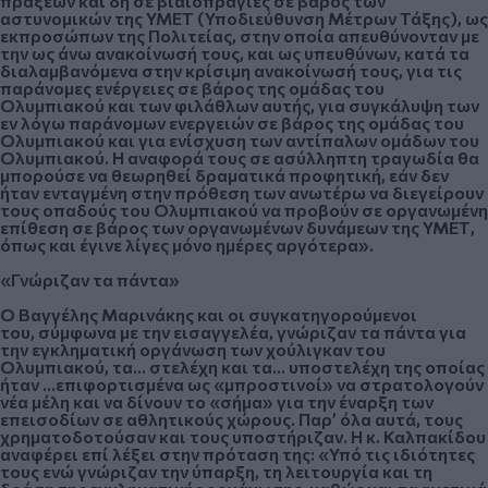
πράξεων και δη σε βιαιοπραγίες σε βάρος των
αστυνομικών της ΥΜΕΤ (Υποδιεύθυνση Μέτρων Τάξης), ως
εκπροσώπων της Πολιτείας, στην οποία απευθύνονταν με
την ως άνω ανακοίνωσή τους, και ως υπευθύνων, κατά τα
διαλαμβανόμενα στην κρίσιμη ανακοίνωσή τους, για τις
παράνομες ενέργειες σε βάρος της ομάδας του
Ολυμπιακού και των φιλάθλων αυτής, για συγκάλυψη των
εν λόγω παράνομων ενεργειών σε βάρος της ομάδας του
Ολυμπιακού και για ενίσχυση των αντίπαλων ομάδων του
Ολυμπιακού. Η αναφορά τους σε ασύλληπτη τραγωδία θα
μπορούσε να θεωρηθεί δραματικά προφητική, εάν δεν
ήταν ενταγμένη στην πρόθεση των ανωτέρω να διεγείρουν
τους οπαδούς του Ολυμπιακού να προβούν σε οργανωμένη
επίθεση σε βάρος των οργανωμένων δυνάμεων της ΥΜΕΤ,
όπως και έγινε λίγες μόνο ημέρες αργότερα».
«Γνώριζαν τα πάντα»
Ο Βαγγέλης Μαρινάκης και οι συγκατηγορούμενοι
του,
σύμφωνα με την εισαγγελέα, γνώριζαν τα πάντα για
την εγκληματική οργάνωση των χούλιγκαν του
Ολυμπιακού, τα... στελέχη και τα... υποστελέχη της οποίας
ήταν …επιφορτισμένα ως «μπροστινοί» να στρατολογούν
νέα μέλη και να δίνουν το «σήμα» για την έναρξη των
επεισοδίων σε αθλητικούς χώρους. Παρ’ όλα αυτά, τους
χρηματοδοτούσαν και τους υποστήριζαν. Η κ. Καλπακίδου
αναφέρει επί λέξει στην πρόταση της: «Υπό τις ιδιότητες
τους ενώ γνώριζαν την ύπαρξη, τη λειτουργία και τη