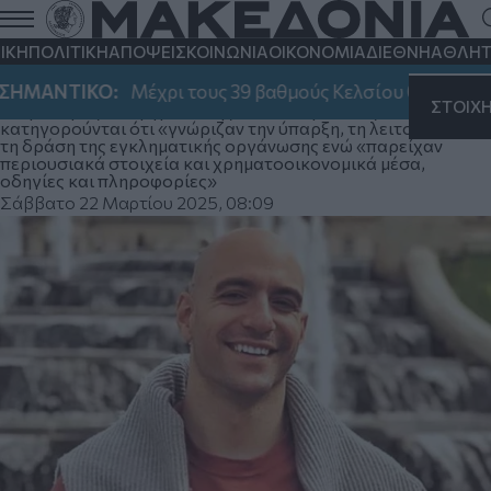
Υπόθεση Λυγγερίδη: Η πρόταση της
εισαγγελέως για την παραπομπή
ΙΚΗ
ΠΟΛΙΤΙΚΗ
ΑΠΟΨΕΙΣ
ΚΟΙΝΩΝΙΑ
ΟΙΚΟΝΟΜΙΑ
ΔΙΕΘΝΗ
ΑΘΛΗΤ
Μαρινάκη σε δίκη
ΑΝΤΙΚΟ:
Μέχρι τους 39 βαθμούς Κελσίου θα φτάσει σήμε
ΣΤΟΙΧ
Ο πρόεδρος και η ηγεσία της ΠΑΕ Ολυμπιακός
κατηγορούνται ότι «γνώριζαν την ύπαρξη, τη λειτουργία και
τη δράση της εγκληματικής οργάνωσης ενώ «παρείχαν
περιουσιακά στοιχεία και χρηματοοικονομικά μέσα,
οδηγίες και πληροφορίες»
Σάββατο 22 Μαρτίου 2025, 08:09