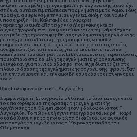
Η ηγεσία του «Ολυμπιακού»
δεν άφηνε, βεβαίως,
ακάλυπτα τα μέλη της εγκληματικής οργάνωσης
όταν, όχι
σπάνια, αυτά αντιμετώπιζαν προβλήματα με το νόμο. Τους
παρείχε, σύμφωνα με την εισαγγελέα,
ακόμη και νομική
υποστήριξ
η. Η κ. Καλπακίδου αναφέρει
χαρακτηριστικά:
«Παρείχαν (ο Μαρινάκης και οι
συγκατηγορούμενοί του) επιπλέον οικονομική ενίσχυση
στα μέλη της προαναφερθείσας εγκληματικής οργάνωσης,
με την χρηματοδότηση της προσφοράς νομικών
υπηρεσιών σε αυτά, στις περιπτώσεις κατά τις οποίες
αντιμετώπιζαν κατηγορίες για τα εκάστοτε ποινικά
αδικήματα που διέπρατταν. Ειδικότερα, στις περιπτώσεις
που κάποιο από τα μέλη της εγκληματικής οργάνωσης
ελεγχόταν για ποινικό αδίκημα, που είχε διαπράξει στο
πλαίσιο δράσης της εγκληματικής οργάνωσης, φρόντιζαν
για την ανεύρεση και την αμοιβή του εκάστοτε συνηγόρου
του».
Πως δολοφόνησαν τον Γ. Λυγγερίδη
Σύμφωνα με τη δικογραφία αλλά και τα ίδια τα γεγονότα
το αποκορύφωμα της δράσης της εγκληματικής
οργάνωσης του Ολυμπιακού ήταν η δολοφονία του Γ.
Λυγγερίδη. Το πώς αυτή έγινε περιγράφεται καρέ – καρέ
στο βούλευμα με το οποίο τώρα δικάζεται ως φυσικός
αυτουργός του εγκλήματος ο 19χρονος οπαδός του
Ολυμπιακού.