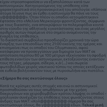
είχαν «προαποφασίσει» να εξαπολύσουν κατά των
αστυνομικών. Κατηγορούμενος της υπόθεσης είπε
χαρακτηριστικά στη προανακριτική του απολογία:
«Κάποια
άτομα λέγανε πως αν έρθει η αστυνομία θα πάνε να τους
γ@@@@@@@». Όταν πλέον οι οπαδοί «ετοιμάστηκαν»
έφτασαν στο «Μελίνα Μερκούρη» φροντίζοντας, σύμφωνα
με τους δικαστές, «να αποκρύψουν τα πολεμοφόδια κοντά
στην είσοδο της αθλητικής εγκατάστασης και ένας μεγάλος
αριθμός αυτών παρέμεινε στο σημείο αναμένοντας την
έναρξη της επίθεσης».
Το δικαστικό συμβούλιο προσδιορίζει χρονικά την ώρα
έναρξης των επεισοδίων στις 21:00 εκείνης της ημέρας και
επισημαίνει πως οι οπαδοί του Ολυμπιακού, αφού
κατάφεραν να προσεγγίσουν μια διμοιρία των ΜΑΤ σε
απόσταση περίπου 80 με 100 μέτρων «ξεκίνησαν τη σφοδρή
επίθεση εναντίον των αστυνομικών, εκτοξεύοντας εναντίον
τους πέτρες, μάρμαρα, σίδερα, κ.ά (…) και σωρεία
φωτοβολίδων χειρός ναυτικού τύπου τις οποίες εκτόξευαν
σε ευθεία βολή εναντίον τους με πυροσωλήνα και πιστόλι».
«Σήμερα θα σας σκοτώσουμε όλους»
Κατά τις κρίσιμες αυτές στιγμές και ενώ οι αστυνομικοί
προσπαθούσαν να τους απωθήσουν με την χρήση
δακρυγόνων και χειροβομβίδων κρότου λάμψης οι οπαδοί -
χούλιγκαν συνέχιζαν τις επιθέσεις τους φωνάζοντας στους
άνδρες των ΜΑΤ: «Κολ@@@@@@@@ σήμερα θα σας
σκοτώσουμε όλους, θα γ@@@@@@@@ εδώ».
Τελικά μισή