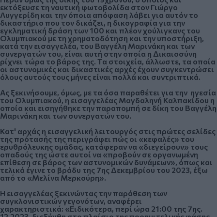
εκτόξευσε τη ναυτική φωτοβολίδα στον Γιώργο
Λυγγερίδη και την όποια απόφαση λάβει για αυτόν το
δικαστήριο που τον δικάζει, η δικογραφία για την
εγκληματική δράση των 100 και πλέον χούλιγκανς του
Ολυμπιακού με τη
χρηματοδότηση
και την
υποστήριξη
,
κατά την εισαγγελέα,
του Βαγγέλη Μαρινάκη και των
συνεργατών του
, είναι αυτή στην οποία η Δικαιοσύνη
ρίχνει τώρα το βάρος της. Τα στοιχεία, άλλωστε, τα οποία
οι αστυνομικές και δικαστικές αρχές έχουν συγκεντρώσει
όλους αυτούς τους μήνες είναι πολλά και συντριπτικά.
Ας ξεκινήσουμε, όμως, με τα όσα παραθέτει για την ηγεσία
του Ολυμπιακού, η εισαγγελέας
Μαγδαληνή Καλπακίδου
η
οποία και εισηγήθηκε την παραπομπή σε δίκη του Βαγγέλη
Μαρινάκη και των συνεργατών του.
Κατ' αρχάς η εισαγγελική λειτουργός στις πρώτες σελίδες
της πρότασής της περιγράφει πώς οι
«κεφαλές» του
ερυθρόλευκης ομάδας
, κατάφεραν να «διεγείρουν» τους
οπαδούς της ώστε αυτοί να «προβούν σε οργανωμένη
επίθεση σε βάρος των αστυνομικών δυνάμεων», όπως και
τελικά έγινε το βράδυ της 7ης Δεκεμβρίου του 2023, έξω
από το «Μελίνα Μερκούρη».
Η εισαγγελέας
ξεκινώντας την παράθεση των
συγκλονιστικών γεγονότων, αναφέρει
χαρακτηριστικά:
«Ειδικότερα, περί ώρα 21:00 της 7ης.
12.2023, διεξήχθη στο πλαίσιο της προημιτελικής φάσης