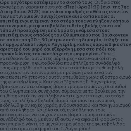
ώρα αργότερα κατάφεραν το σκοπό τους.
Οι δικαστές
αναφέρουν χαρακτηριστικά:
«Περί ώρα 21:30 (σ.σ. της 7ης
Δεκεμβρίου 2023) και ενώ οι σφοδρές επιθέσεις εναντίον
των αστυνομικών συνεχίζονταν αδιάκοπα καθώς οι
επιτιθέμενοι ενέμεναν στο στόχο τους να πλήξουν κάποιο
αστυνομικό, μια φωτοβολίδα ευθείας βολής (ναυτικού
τύπου) προερχόμενη από δράστη ανάμεσα στους
επιτιθέμενους οπαδούς του Ολυμπιακού που βρίσκονταν
σε απόσταση 20 – 30 μέτρων από τη διμοιρία, έπληξε τον
υπαρχιφύλακα Γιώργο Λυγγερίδη, καθώς καρφώθηκε στον
αριστερό του μηρό και εξερράγη μέσα στο πόδι του,
προκαλώντας του ακατάσχετη αιμορραγία».
Όπως
κατέθεσαν δε, αυτόπτες μάρτυρες - αστυνομικοί στην
προανάκριση, η φωτοβολίδα που έπληξε το συνάδελφό
τους «προήλθε από πρόσωπο» το οποίο «με ευθεία βολή
στόχευσε τον αστυνομικό με προφανή σκοπό να τον
σκοτώσει πλήττοντας αυτόν απευθείας χωρίς εξοστρακισμό
της φωτοβολίδας». Και ενώ ο 31χρονος Γ. Λυγγερίδης
βρίσκονταν στο έδαφος βαριά τραυματισμένος, οι οπαδοί
του Ολυμπιακού, συνέχισαν σύμφωνα με το βούλευμα, την
επίθεση και όταν κατάλαβαν «ότι είχαν επιτύχει το στόχο
τους, να πλήξουν δηλαδή βαριά κάποιον αστυνομικό,
εκδηλώθηκαν ιαχές χαράς, ενθουσιασμού και πανηγυρισμού
από το πλήθος». Και όλα αυτά, ενώ έβλεπαν τους
αστυνομικούς να τρέχουν στον βαριά τραυματισμένο
συνάδελφό τους, με έναν εξ αυτών να αφαιρεί, φορώντας
αντιπυρικό γάντι, το μεγαλύτερο μέρος της φωτοβολίδας
από τον αριστερό μηρό του Γ. Λυγγερίδη!