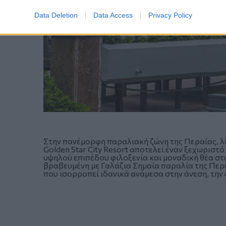
Data Deletion
Data Access
Privacy Policy
Στην πανέμορφη παραλιακή ζώνη της Περαίας, λί
Golden Star City Resort αποτελεί έναν ξεχωρισ
υψηλού επιπέδου φιλοξενία και μοναδική θέα σ
βραβευμένη με Γαλάζια Σημαία παραλία της Περα
που ισορροπεί ιδανικά ανάμεσα στην άνεση, την 