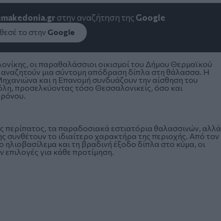
emakedonia.gr
στην αναζήτηση της
Google
εσέ το στην
Google
λονίκης, οι παραθαλάσσιοι οικισμοί του Δήμου Θερμαϊκού
 αναζητούν μια σύντομη απόδραση δίπλα στη θάλασσα. Η
 Μηχανιώνα και η Επανομή συνδυάζουν την αίσθηση του
όλη, προσελκύοντας τόσο Θεσσαλονικείς, όσο και
χρόνου.
ς περίπατος, τα παραδοσιακά εστιατόρια θαλασσινών, αλλά
ης συνθέτουν το ιδιαίτερο χαρακτήρα της περιοχής. Από τον
 ηλιοβασίλεμα και τη βραδινή έξοδο δίπλα στο κύμα, οι
 επιλογές για κάθε προτίμηση.