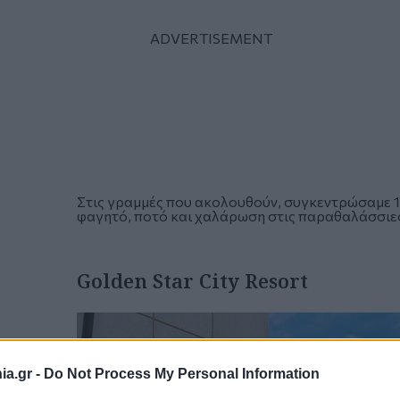
Στις γραμμές που ακολουθούν, συγκεντρώσαμε 15
φαγητό, ποτό και χαλάρωση στις παραθαλάσσιες
Golden Star City Resort
a.gr -
Do Not Process My Personal Information