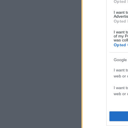
Opted 
I want 
Advertis
Opted 
I want t
of my P
was col
Opted 
Google 
I want t
web or d
I want t
web or d