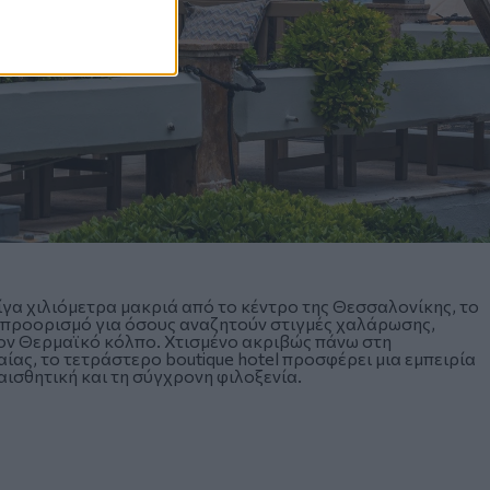
γα χιλιόμετρα μακριά από το κέντρο της Θεσσαλονίκης, το
τό προορισμό για όσους αναζητούν στιγμές χαλάρωσης,
τον Θερμαϊκό κόλπο. Χτισμένο ακριβώς πάνω στη
ίας, το τετράστερο boutique hotel προσφέρει μια εμπειρία
αισθητική και τη σύγχρονη φιλοξενία.