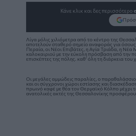
Κάνε κλικ και δες περισσότερο
Πρόσθ
Λίγα μόλις χιλιόμετρα από το κέντρο της Θεσσα
αποτελούν σταθερό σημείο αναφοράς για όσους
Περαία, οι Νέοι Επιβάτες, η Αγία Τριάδα, η Νέα
καλοκαιριού με την εύκολη πρόσβαση από την π
επισκέπτες της πόλης. καθ’ όλη τη διάρκεια του 
Οι μεγάλες αμμώδεις παραλίες, ο παραθαλάσσιο
και οι σύγχρονοι χώροι εστίασης και διασκέδασ
πρωινό καφέ με θέα τον Θερμαϊκό Κόλπο μέχρι το
ανατολικές ακτές της Θεσσαλονίκης προσφέρουν