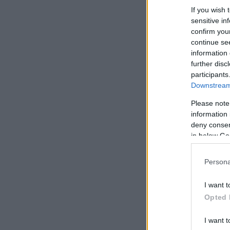
If you wish 
sensitive in
confirm you
continue se
information 
further disc
participants
Downstream 
Please note
information 
deny consent
in below Go
Persona
I want t
Opted 
I want t