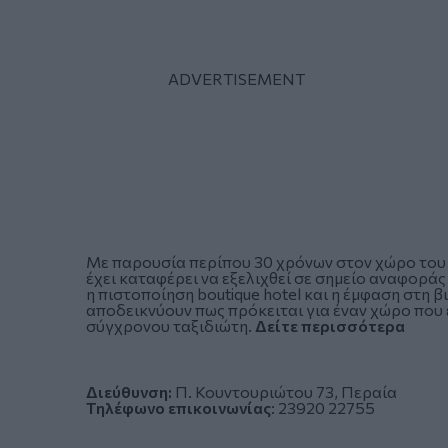
Με παρουσία περίπου 30 χρόνων στον χώρο του το
έχει καταφέρει να εξελιχθεί σε σημείο αναφοράς
η πιστοποίηση boutique hotel και η έμφαση στη βι
αποδεικνύουν πως πρόκειται για έναν χώρο που 
σύγχρονου ταξιδιώτη.
Δείτε περισσότερα
Διεύθυνση:
Π. Κουντουριώτου 73, Περαία
Τηλέφωνο επικοινωνίας
:
23920 22755