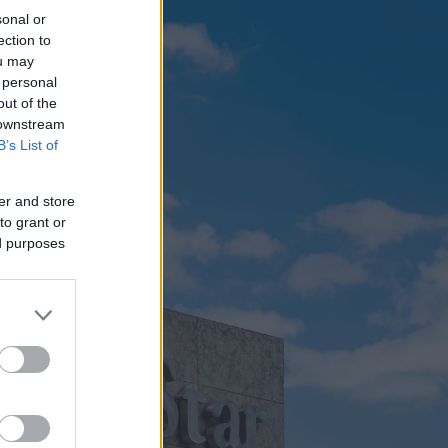
sonal or
ection to
ou may
 personal
out of the
 downstream
B’s List of
er and store
to grant or
ed purposes