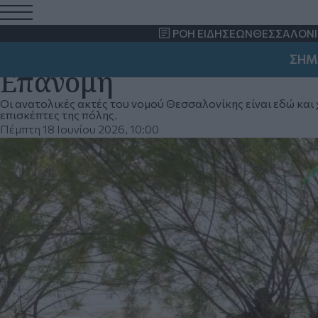
Αφιέρωμα: Best of 2026 
ΡΟΗ ΕΙΔΗΣΕΩΝ
ΘΕΣΣΑΛΟΝΙ
φαγητό, ποτό και beach 
ΣΗΜΑΝΤΙΚΟ
Επανομή
Οι ανατολικές ακτές του νομού Θεσσαλονίκης είναι εδώ και 
επισκέπτες της πόλης.
Πέμπτη 18 Ιουνίου 2026, 10:00