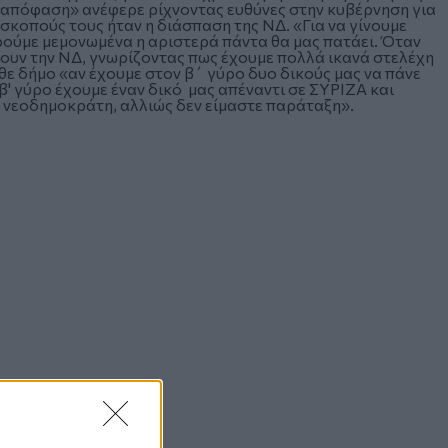
α απόφαση» ανέφερε ρίχνοντας ευθύνες στην κυβέρνηση για
 σκοπούς τους ήταν η διάσπαση της ΝΔ. «Για να γίνουμε
ρούμε μεμονωμένα η αριστερά πάντα θα μας πατάει. Όταν
ουν την ΝΔ, γνωρίζοντας πως έχουμε πολλά ικανά στελέχη
θε δήμο «αν έχουμε στον β΄ γύρο δυο δικούς μας να πάνε
 β' γύρο έχουμε έναν δικό μας απέναντι σε ΣΥΡΙΖΑ και
 νεοδημοκράτη, αλλιώς δεν είμαστε παράταξη».