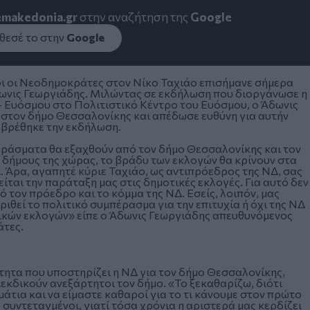
emakedonia.gr
στην αναζήτηση της
Google
εσέ το στην
Google
οι οι Νεοδημοκράτες στον Νίκο Ταχιάο επισήμανε σήμερα
ωνις Γεωργιάδης. Μιλώντας σε εκδήλωση που διοργάνωσε η
 Ευόσμου στο Πολιτιστικό Κέντρο του Ευόσμου, ο Άδωνις
Δ στον δήμο Θεσσαλονίκης και απέδωσε ευθύνη για αυτήν
αβρέθηκε την εκδήλωση.
περάσματα θα εξαχθούν από τον δήμο Θεσσαλονίκης και τον
 δήμους της χώρας, το βράδυ των εκλογών θα κρίνουν στα
ι. Άρα, αγαπητέ κύριε Ταχιάο, ως αντιπρόεδρος της ΝΔ, σας
ίται την παράταξη μας στις δημοτικές εκλογές. Για αυτό δεν
ό τον πρόεδρο και το κόμμα της ΝΔ. Εσείς, λοιπόν, μας
ριθεί το πολιτικό συμπέρασμα για την επιτυχία ή όχι της ΝΔ
ικών εκλογών» είπε ο Άδωνις Γεωργιάδης απευθυνόμενος
άτες.
τητα που υποστηρίζει η ΝΔ για τον δήμο Θεσσαλονίκης,
κδικούν ανεξάρτητοι τον δήμο. «Το ξεκαθαρίζω, διότι
μάτια και να είμαστε καθαροί για το τι κάνουμε στον πρώτο
συντεταγμένοι, γιατί τόσα χρόνια η αριστερά μας κερδίζει