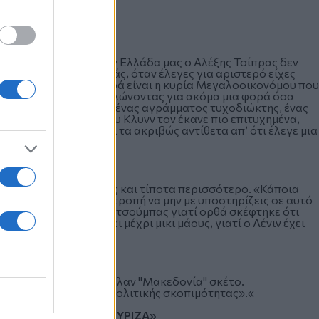
 αυτό που έκανε στην Ελλάδα μας ο Αλέξης Τσίπρας δεν
 κόμμα ψήφιζε από εμάς, όταν έλεγες για αριστερό είχες
ρκο. Σήμερα η αριστερά είναι η κυρία Μεγαλοοικονόμου που
 ο κ. Γεωργιάδης, εκδηλώνοντας για ακόμα μια φορά όσα
 τον σιχαίνομαι. Είναι ένας αγράμματος τυχοδιώκτης, ένας
δρέου, αλλά ο Χάρρυ Κλυνν τον έκανε πιο επιτυχημένα,
 ιδεολογία, που κάνει τα ακριβώς αντίθετα απ’ ότι έλεγε μια
αβάσει μέχρι μικι μάους και τίποτα περισσότερο. «Κάποια
ν Κουτσούμπα «είναι ντροπή να μην με υποστηρίζεις σε αυτό
νιν». Και γέλασε ο Κουτσούμπας γιατί ορθά σκέφτηκε ότι
ας μπορεί να διαβάσει μέχρι μικι μάους, γιατί ο Λένιν έχει
 «οι Συριζαίοι το ήθελαν "Μακεδονία" σκέτο.
 λόγους εσωτερικής πολιτικής σκοπιμότητας».«
 την αντίδραση του ΣΥΡΙΖΑ»