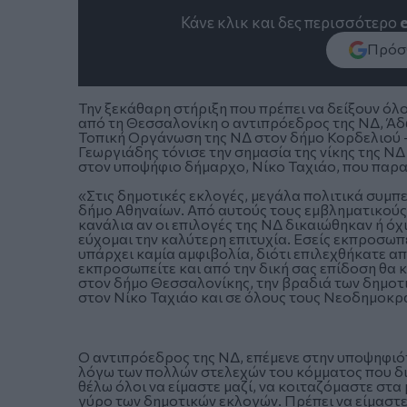
Κάνε κλικ και δες περισσότερο
Πρόσθ
Την ξεκάθαρη στήριξη που πρέπει να δείξουν όλ
από τη Θεσσαλονίκη ο αντιπρόεδρος της ΝΔ, Άδ
Τοπική Οργάνωση της ΝΔ στον δήμο Κορδελιού -
Γεωργιάδης τόνισε την σημασία της νίκης της Ν
στον υποψήφιο δήμαρχο, Νίκο Ταχιάο, που παρ
«Στις δημοτικές εκλογές, μεγάλα πολιτικά συμ
δήμο Αθηναίων. Από αυτούς τους εμβληματικούς
κανάλια αν οι επιλογές της ΝΔ δικαιώθηκαν ή όχ
εύχομαι την καλύτερη επιτυχία. Εσείς εκπροσωπε
υπάρχει καμία αμφιβολία, διότι επιλεχθήκατε απ
εκπροσωπείτε και από την δική σας επίδοση θα κ
στον δήμο Θεσσαλονίκης, την βραδιά των δημοτ
στον Νίκο Ταχιάο και σε όλους τους Νεοδημοκρ
Ο αντιπρόεδρος της ΝΔ, επέμενε στην υποψηφιό
λόγω των πολλών στελεχών του κόμματος που διε
θέλω όλοι να είμαστε μαζί, να κοιταζόμαστε στα 
γύρο των δημοτικών εκλογών. Πρέπει να είμαστε 