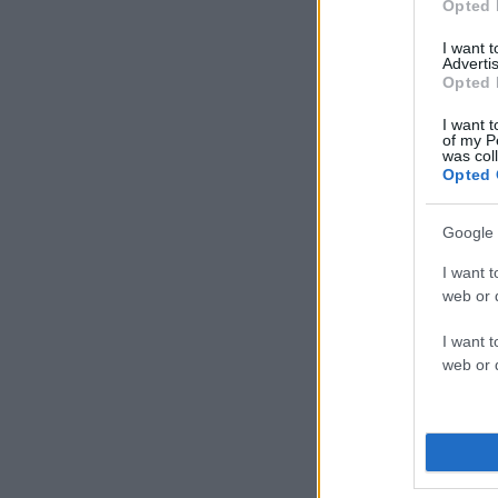
Opted 
I want 
Advertis
Opted 
I want t
of my P
was col
Opted 
Google 
I want t
web or d
I want t
web or d