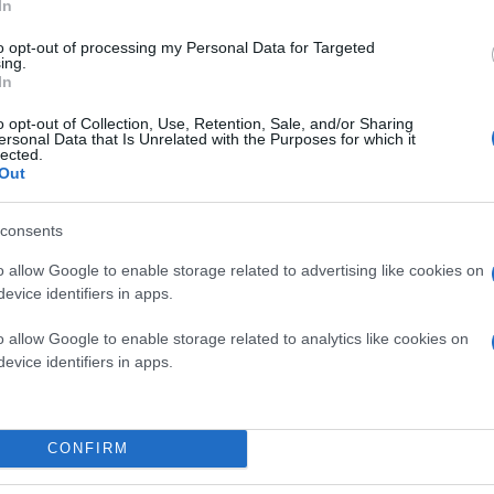
In
to opt-out of processing my Personal Data for Targeted
ing.
In
«Μεγαλύτερη ευκαιρία και μεγαλύτερο δώρο από
μπορούσε να υπάρχει. Μέχρι το 2015, ασχέτως τι
o opt-out of Collection, Use, Retention, Sale, and/or Sharing
στον μυαλό σου τον Ηλία Ηλιού, τον Λεωνίδα Κύ
ersonal Data that Is Unrelated with the Purposes for which it
γυρνάει τα στούντιο με κάτι αγγούρια» ανέφερε
lected.
νιώθει για τον πρωθυπουργό: «Εγώ τον κ. Τσίπρα
Out
λαοπλάνος που απλώς κόπιαρε τον Ανδρέα Παπαν
ένας άνθρωπος που δεν είχε καμία αρχή και καμία
ζωή».
consents
o allow Google to enable storage related to advertising like cookies on
Επίσης, είπε πως ο Αλέξης Τσίπρας μπορεί να δι
evice identifiers in apps.
στιγμή γύρισε ο Τσίπρας στη Βουλή και είπε στο
που κάνω. Άλλα λέγαμε μικροί που διαβάζαμε Λέ
o allow Google to enable storage related to analytics like cookies on
σιγά να μην έχει διαβάσει Λένιν ο Τσίπρα. Ο Τσίπρ
δύσκολες λέξεις».
evice identifiers in apps.
Όσο για τη Συμφωνία των Πρεσπών, σημείωσε πως
CONFIRM
Αναγκάστηκαν να το πουν Βόρεια Μακεδονία για
«Επιβεβαίωση των καταγγελιών Μαρινάκη από