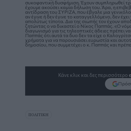
συκοφαντική δυσφήμιση. Έχουν συμπληρωθεί τρί
έχουμε ακούσει καμία δήλωση του. Άρα, η επιβε
αντίδραση του ΣΥΡΙΖΑ, που έβγαλε μια γενικόλο
αν έγινε ή δεν έγινε το καταγγελλόμενο, δεν έχε
απολύτως τίποτα. Δια της σιωπής τον έχουν απο
ζητώντας ο να δικαστεί ο Νίκος Παππάς. «Ο νόμ
διαγωνισμό για τις τηλεοπτικές άδειες πρέπει να
Παππάς ότι αυτά τα δυο δεν τα είχε ο Καλογρίτ
χρήματα για να παρουσιάσει ευρωστία και αυτοτ
δημοσίου, που συμμετέχει ο κ. Παππάς και πρέπε
Κάνε κλικ και δες περισσότερο
Πρόσθ
ΠΟΛΙΤΙΚΗ