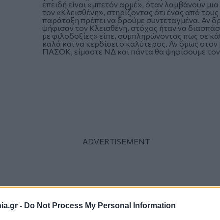
επειδή είναι «μπετόν αρμέ», όταν λαμβάνουν μι
τον «Κλεισθένη», στηρίζοντας ότι ένας από τους
παράταξη πρέπει να δρούμε συντεταγμένα. Αν δ
ψήφισαν τον Κλεισθένη, στόχος ήταν να διασπάσ
με φιλοδοξίες» είπε, συμπληρώνοντας πως σε κά
καλά και να κερδίσει ο καλύτερος. Αν όμως στον
ΠΑΣΟΚ, είμαστε ΝΔ και πάντα θα ψηφίσουμε τον
a.gr -
Do Not Process My Personal Information