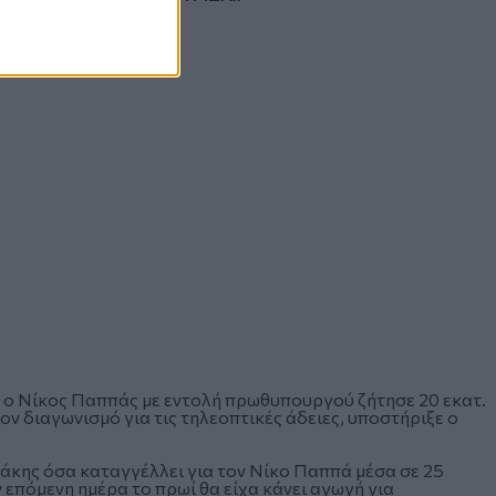
 ο Νίκος Παππάς με εντολή πρωθυπουργού ζήτησε 20 εκατ.
ον διαγωνισμό για τις τηλεοπτικές άδειες, υποστήριξε ο
νάκης όσα καταγγέλλει για τον Νίκο Παππά μέσα σε 25
ν επόμενη ημέρα το πρωί θα είχα κάνει αγωγή για