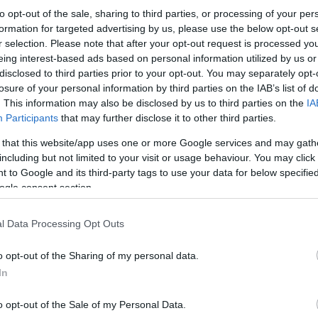
to opt-out of the sale, sharing to third parties, or processing of your per
Σύμφωνα με τον κ. Γεωργιάδη, ο δεύτερος στόχο
τα μικρά ποσοστά , να παίξουν ρόλο στο δημοτι
formation for targeted advertising by us, please use the below opt-out s
r selection. Please note that after your opt-out request is processed y
eing interest-based ads based on personal information utilized by us or
disclosed to third parties prior to your opt-out. You may separately opt-
«Ο Τσίπρας εξευτέλισε την αριστερά»
losure of your personal information by third parties on the IAB’s list of
Ανεβαίνοντας στο βήμα της εκδήλωσης ο Άδωνις 
. This information may also be disclosed by us to third parties on the
IA
«Άδωνι γερά, να φύγει η αριστερά». Αμέσως ο α
Participants
that may further disclose it to other third parties.
την κατέστρεψε ο Αλέξης Τσίπρας, την εξευτέλισ
 that this website/app uses one or more Google services and may gath
including but not limited to your visit or usage behaviour. You may click 
 to Google and its third-party tags to use your data for below specifi
ogle consent section.
l Data Processing Opt Outs
o opt-out of the Sharing of my personal data.
In
o opt-out of the Sale of my Personal Data.