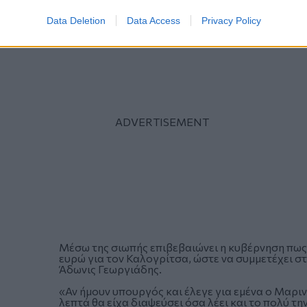
Data Deletion
Data Access
Privacy Policy
Μέσω της σιωπής επιβεβαιώνει η κυβέρνηση πως
ευρώ για τον Καλογρίτσα, ώστε να συμμετέχει στ
Άδωνις Γεωργιάδης.
«Αν ήμουν υπουργός και έλεγε για εμένα ο Μαρι
λεπτά θα είχα διαψεύσει όσα λέει και το πολύ τη