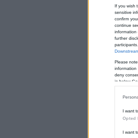
If you wish 
sensitive in
confirm you
continue se
information 
further disc
participants
Downstream 
Please note
information 
deny consent
in below Go
Persona
I want t
Opted 
I want t