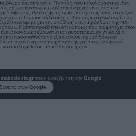
α 24ωρα και από τον κ. Παππάς, που κατονομάστηκε, δεν
βαίωση των καταγγελιών Μαρινάκη έχει γίνει από την
γη διάψευση, αλλά στην πραγματικότητα ως προς το μείζον
ι πει ούτε ο Τσίπρας αλλά ούτε ο Παππάς και ο Καλογρίτσας
δεχθεί» ανέφερε για την υπόθεση ο αντιπρόεδρος της ΝΔ,
ος του κ. Παππά προβλέπει ότι κάποιος που συμμετέχει στον
 έχει οικονομική ευρωστία και αυτοτέλεια, αν γνώριζε ο
σας και προσπαθούσε να εξασφαλίσει κρυφά δανεικά
έλεια, αυτό είναι απόπειρα απάτης κατά του ελληνικού
ι να απολογηθεί σε ειδικό δικαστήριο».
emakedonia.gr
στην αναζήτηση της
Google
εσέ το στην
Google