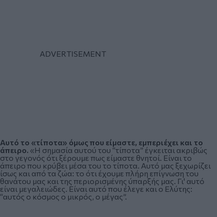
Αυτό το «τίποτα» όμως που είμαστε, εμπεριέχει και το
άπειρο.
«Η σημασία αυτού του “τίποτα” έγκειται ακριβώς
στο γεγονός ότι ξέρουμε πως είμαστε θνητοί. Είναι το
άπειρο που κρύβει μέσα του το τίποτα. Αυτό μας ξεχωρίζει
ίσως και από τα ζώα: το ότι έχουμε πλήρη επίγνωση του
θανάτου μας και της περιορισμένης ύπαρξής μας. Γι' αυτό
είναι μεγαλειώδες. Είναι αυτό που έλεγε και ο Ελύτης:
“αυτός ο κόσμος ο μικρός, ο μέγας”.