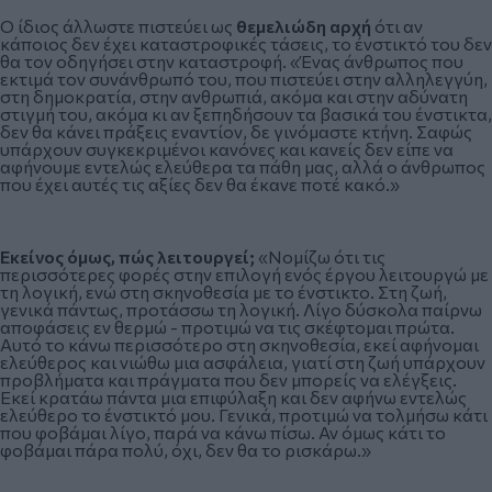
Ο ίδιος άλλωστε πιστεύει ως
θεμελιώδη αρχή
ότι αν
κάποιος δεν έχει καταστροφικές τάσεις, το ένστικτό του δεν
θα τον οδηγήσει στην καταστροφή. «Ένας άνθρωπος που
εκτιμά τον συνάνθρωπό του, που πιστεύει στην αλληλεγγύη,
στη δημοκρατία, στην ανθρωπιά, ακόμα και στην αδύνατη
στιγμή του, ακόμα κι αν ξεπηδήσουν τα βασικά του ένστικτα,
δεν θα κάνει πράξεις εναντίον, δε γινόμαστε κτήνη. Σαφώς
υπάρχουν συγκεκριμένοι κανόνες και κανείς δεν είπε να
αφήνουμε εντελώς ελεύθερα τα πάθη μας, αλλά ο άνθρωπος
που έχει αυτές τις αξίες δεν θα έκανε ποτέ κακό.»
Εκείνος όμως, πώς λειτουργεί;
«Νομίζω ότι τις
περισσότερες φορές στην επιλογή ενός έργου λειτουργώ με
τη λογική, ενώ στη σκηνοθεσία με το ένστικτο. Στη ζωή,
γενικά πάντως, προτάσσω τη λογική. Λίγο δύσκολα παίρνω
αποφάσεις εν θερμώ - προτιμώ να τις σκέφτομαι πρώτα.
Αυτό το κάνω περισσότερο στη σκηνοθεσία, εκεί αφήνομαι
ελεύθερος και νιώθω μια ασφάλεια, γιατί στη ζωή υπάρχουν
προβλήματα και πράγματα που δεν μπορείς να ελέγξεις.
Εκεί κρατάω πάντα μια επιφύλαξη και δεν αφήνω εντελώς
ελεύθερο το ένστικτό μου. Γενικά, προτιμώ να τολμήσω κάτι
που φοβάμαι λίγο, παρά να κάνω πίσω. Αν όμως κάτι το
φοβάμαι πάρα πολύ, όχι, δεν θα το ρισκάρω.»