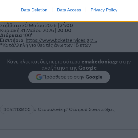
Data Deletion
Data Access
Privacy Policy
ΠΑΡΑΣΤΑΣΕΙΣ
Παρασκευή 29 Μαΐου
2026
|
21:00
Σάββατο 30 Μαΐου
2026
| 21:00
Κυριακή 31 Μαΐου
2026
|
20:00
Διάρκεια
100'
Εισιτήρια:
https://www.ticketservices.gr/...
*Κατάλληλη για θεατές άνω των 18 ετών
Κάνε κλικ και δες περισσότερο
emakedonia.gr
στην
αναζήτηση της
Google
Πρόσθεσέ το στην
Google
ΠΟΛΙΤΙΣΜΟΣ
Θεσσαλονίκη
Θέατρο
Συνεντεύξεις