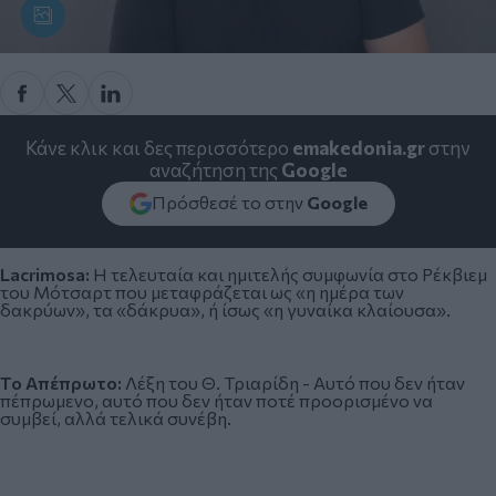
Κάνε κλικ και δες περισσότερο
emakedonia.gr
στην
αναζήτηση της
Google
Πρόσθεσέ το στην
Google
Lacrimosa:
Η τελευταία και ημιτελής συμφωνία στο Ρέκβιεμ
του Μότσαρτ που μεταφράζεται ως «η ημέρα των
δακρύων», τα «δάκρυα», ή ίσως «η γυναίκα κλαίουσα».
Το Απέπρωτο:
Λέξη του Θ. Τριαρίδη - Αυτό που δεν ήταν
πέπρωμενο, αυτό που δεν ήταν ποτέ προορισμένο να
συμβεί, αλλά τελικά συνέβη.