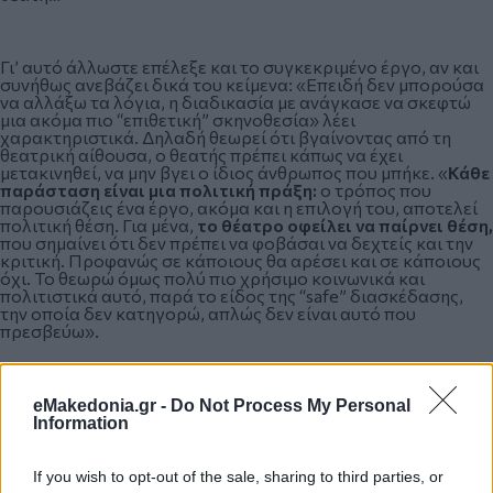
Γι’ αυτό άλλωστε επέλεξε και το συγκεκριμένο έργο, αν και
συνήθως ανεβάζει δικά του κείμενα: «Επειδή δεν μπορούσα
να αλλάξω τα λόγια, η διαδικασία με ανάγκασε να σκεφτώ
μια ακόμα πιο “επιθετική” σκηνοθεσία» λέει
χαρακτηριστικά. Δηλαδή θεωρεί ότι βγαίνοντας από τη
θεατρική αίθουσα, ο θεατής πρέπει κάπως να έχει
μετακινηθεί, να μην βγει ο ίδιος άνθρωπος που μπήκε. «
Κάθε
παράσταση είναι μια πολιτική πράξη:
ο τρόπος που
παρουσιάζεις ένα έργο, ακόμα και η επιλογή του, αποτελεί
πολιτική θέση. Για μένα,
το θέατρο οφείλει να παίρνει θέση,
που σημαίνει ότι δεν πρέπει να φοβάσαι να δεχτείς και την
κριτική. Προφανώς σε κάποιους θα αρέσει και σε κάποιους
όχι. Το θεωρώ όμως πολύ πιο χρήσιμο κοινωνικά και
πολιτιστικά αυτό, παρά το είδος της “safe” διασκέδασης,
την οποία δεν κατηγορώ, απλώς δεν είναι αυτό που
πρεσβεύω».
Και αυτό πιστεύει για όλα τα είδη θεάτρου:
«Ακόμα και αν
eMakedonia.gr -
Do Not Process My Personal
ανεβάσει κανείς ένα έργο του Σαίξπηρ με μια συμβατική,
Information
διεκπεραιωτική σκηνοθεσία, η ίδια η επιλογή του έργου έχει
πολιτική χροιά. Σκεφτείτε το “Όπως σας αρέσει” του
Σαίξπηρ, όπου ο ίδιος ο τίτλος υποδηλώνει ειρωνικά ότι “θα
If you wish to opt-out of the sale, sharing to third parties, or
το γράψω έτσι ακριβώς όπως με πληρώνετε για να το κάνω”,