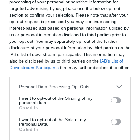
processing of your personal or sensitive information for
ασκώντας με αυτόν τον τρόπο κριτική στη βασιλική τάξη.
targeted advertising by us, please use the below opt-out
Ακόμα και η σάτιρα, που μπορεί να φαίνεται ελαφρύ θέαμα,
είχε πάντα ως στόχο να ταρακουνήσει και διέθετε καθαρό
section to confirm your selection. Please note that after your
πολιτικό περιεχόμενο. Οπότε ναι, και η επιλογή της
opt-out request is processed you may continue seeing
“αποχαύνωσης” ή του ελαφρού θεάματος είναι μια πολιτική
interest-based ads based on personal information utilized by
πράξη που, έστω και με την άρνησή της να πάρει θέση,
σπρώχνει προς μια κατεύθυνση.’»
us or personal information disclosed to third parties prior to
your opt-out. You may separately opt-out of the further
disclosure of your personal information by third parties on the
IAB’s list of downstream participants. This information may
Για το τέλος, το γεγονός ότι έφτασε ο ίδιος μέχρι εδώ το
θεωρεί θέμα τύχης, ενστίκτου ή πλάνου;
«Νομίζω ήταν λίγο
also be disclosed by us to third parties on the
IAB’s List of
απ' όλα. Προφανώς παίζει ρόλο το ένστικτο στις επιλογές,
Downstream Participants
that may further disclose it to other
αλλά χρειάζεται και η τύχη, γιατί πρέπει, για παράδειγμα, να
third parties.
έρθει κάποιος να σε δει για να σου προτείνει την επόμενη
δουλειά. Φυσικά, καθοριστική είναι η προσωπική
προσπάθεια. Το θέμα είναι να σ’ αρέσει. Προσωπικά,
Please note that this website/app uses one or more Google
Personal Data Processing Opt Outs
αγαπάω πάρα πολύ αυτό που κάνω, δουλεύω ασταμάτητα
services and may gather and store information including but
και σκέφτομαι το θέατρο 24 ώρες το εικοσιτετράωρο.
not limited to your visit or usage behaviour. You may click to
I want to opt-out of the Sharing of my
Στόχος μου σε ό,τι κάνω είναι να υπάρχει ένα νόημα,
να μην
personal data.
γίνεται κάτι μόνο για την προσωπική ολοκλήρωση του
grant or deny consent to Google and its third-party tags to
Opted In
καθενός. Θέλω να δημιουργεώ Τέχνη που να κινητοποιεί
use your data for below specified purposes in below Google
τους ανθρώπους, να τους κάνει να σκεφτούν, να
consent section.
ερωτευτούν, να νιώσουν μεγαλύτερη αλληλεγγύη. Αυτό με
I want to opt-out of the Sale of my
Personal Data.
ολοκληρώνει: το να νιώθω ότι προσφέρω - όχι να κάνω μια
Opted In
παράσταση “για την πάρτη μου”» απαντά.