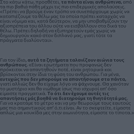
Στο κάτω κάτω, προσθέτει,
τα πάντα είναι ανθρώπινα,
από
τα πιο βαθιά πάθη μέχρι τις πιο επιδερμικές απολαύσεις.
«Πρέπει να βρούμε έναν τρόπο να συνεπάρχουμε χωρίς να
καταπιέζουμε τα θέλω μας τα οποία πρέπει καταρχάς να
είναι νόμιμα και, κατά δεύτερον, να μην υποβαθμίζουν την
αξιοπρέπεια του άλλου ούτε να εισβάλλουν στα δικά του
θέλω. Πρέπει δηλαδή να εξυπηρετούν εμάς χωρίς να
δημιουργούν κακό στον διπλανό μας, γιατί τότε τα
πράγματα διαλύονται».
Για τον ίδιο
, αυτά τα ζητήματα ταλανίζουν αιώνια τους
ανθρώπους.
«Είναι ερωτήματα που προφανώς δεν
πρόκειται να απαντηθούν ποτέ, είναι ρητορικά και
βρίσκονται στην ίδια τη φύση του ανθρώπου. Για μένα,
ευτυχώς που δεν μπορούμε να απαντήσουμε στα πάντα,
γιατί αλλιώς δεν θα είχαμε λόγο να ψάχνουμε. Θα χανόταν
το μυστήριο και θα νιώθαμε ίσως πιο ισχυροί απ' όσο
είμαστε πραγματικά.
Το ότι δεν έχουμε αυτές τις
απαντήσεις μάς βοηθά να διατηρούμε τη θνητότητά μας.
Για να κρατάμε το μέτρο και να μην θεωρούμε τους εαυτούς
μας πιο σημαντικούς απ' ό,τι είναι. Αν το σκεφτείτε, είμαστε
απλώς μια κουκίδα μες στην αιωνιότητα, είμαστε το τίποτα.»