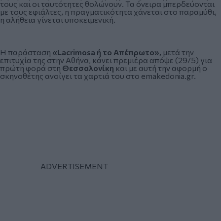
τους και οι ταυτότητες θολώνουν. Τα όνειρα μπερδεύονται
με τους εφιάλτες, η πραγματικότητα χάνεται στο παραμύθι,
η αλήθεια γίνεται υποκειμενική.
H παράσταση
«Lacrimosa ή το Απέπρωτο»,
μετά την
επιτυχία της στην
Αθήνα
, κάνει πρεμιέρα απόψε (29/5) για
πρώτη φορά στη
Θεσσαλονίκη
και με αυτή την αφορμή ο
σκηνοθέτης ανοίγει τα χαρτιά του στο
emakedonia.gr
.