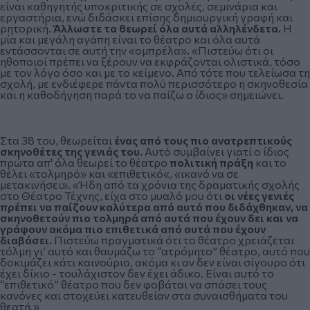
είναι καθηγητής υποκριτικής σε σχολές, σεμινάρια και
εργαστήρια, ενώ διδάσκει επίσης δημιουργική γραφή και
ρητορική.
Άλλωστε τα θεωρεί όλα αυτά αλληλένδετα.
Η
μία και μεγάλη αγάπη είναι το θέατρο και όλα αυτά
εντάσσονται σε αυτή την «ομπρέλα»
.
«Πιστεύω ότι οι
ηθοποιοί πρέπει να ξέρουν να εκφράζονται ολιστικά, τόσο
με τον λόγο όσο και με το κείμενο. Από τότε που τελείωσα τη
σχολή, με ενδιέφερε πάντα πολύ περισσότερο η σκηνοθεσία
και η καθοδήγηση παρά το να παίζω ο ίδιος» σημειώνει.
Στα 38 του, θεωρείται
ένας από τους πιο ανατρεπτικούς
σκηνοθέτες της γενιάς του.
Αυτό συμβαίνει γιατί ο ίδιος
πρώτα απ' όλα θεωρεί το θέατρο
πολιτική πράξη
και το
θέλει «τολμηρό» και «επιθετικό«, «ικανό να σε
μετακινήσει». «Ήδη από τα χρόνια της δραματικής σχολής
στο Θέατρο Τέχνης, είχα στο μυαλό μου ότι
οι νέες γενιές
πρέπει να παίζουν καλύτερα από αυτό που διδάχθηκαν, να
σκηνοθετούν πιο τολμηρά από αυτά που έχουν δει και να
γράφουν ακόμα πιο επιθετικά από αυτά που έχουν
διαβάσει.
Πιστεύω πραγματικά ότι το θέατρο χρειάζεται
τόλμη γι’ αυτό και θαυμάζω το “ατρόμητο” θέατρο, αυτό που
δοκιμάζει κάτι καινούριο, ακόμα κι αν δεν είναι σίγουρο ότι
έχει δίκιο - τουλάχιστον δεν έχει άδικο. Είναι αυτό το
“επιθετικό” θέατρο που δεν φοβάται να σπάσει τους
κανόνες και στοχεύει κατευθείαν στα συναισθήματα του
θεατή.»