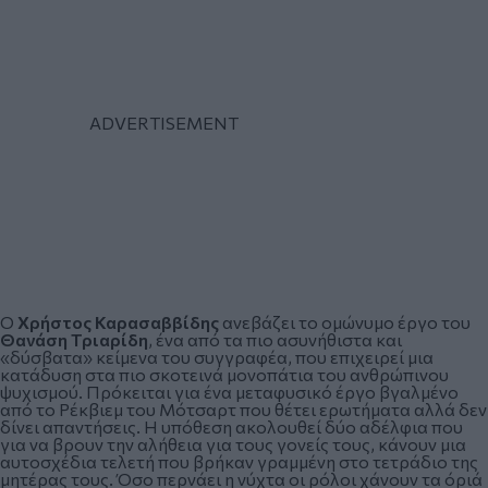
Ο
Χρήστος Καρασαββίδης
ανεβάζει το ομώνυμο έργο του
Θανάση Τριαρίδη
, ένα από τα πιο ασυνήθιστα και
«δύσβατα» κείμενα του συγγραφέα, που επιχειρεί μια
κατάδυση στα πιο σκοτεινά μονοπάτια του ανθρώπινου
ψυχισμού. Πρόκειται για ένα μεταφυσικό έργο βγαλμένο
από το
Ρέκβιεμ του Μότσαρτ
που θέτει ερωτήματα αλλά δεν
δίνει απαντήσεις. Η υπόθεση ακολουθεί δύο αδέλφια που
για να βρουν την αλήθεια για τους γονείς τους, κάνουν μια
αυτοσχέδια τελετή που βρήκαν γραμμένη στο τετράδιο της
μητέρας τους. Όσο περνάει η νύχτα οι ρόλοι χάνουν τα όριά