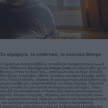
Το ατρόμητο, το επιθετικό, το πολιτικό θέατρο
Ο Χρήστος Καρασαββίδης σπούδασε Χρηματοοικονομικά
στην Αθήνα και
δεν είχε ως όνειρο ζωής
να ασχοληθεί με το
θέατρο
. Ήταν το δικό του... απέπρωτο σα να λέμε. Επειδή
δεν ήξερε τι ακριβώς ήθελε να κάνει και αφού έγραψε καλά
στις
Πανελλαδικές
, πέρασε σε μια σχολή με υψηλή βάση για
να μην νιώθει ότι η προσπάθειά του πήγε στράφι. Πάντοτε
όμως ένιωθε ότι του άρεσε να δημιουργεί ιστορίες. Γύρω
στα 23 του αποφάσισε να δώσει εξετάσεις στη δραματική
σχολή. «Ήμουν τυχερός, πέρασα, και έτσι ξεκίνησαν όλα»
λέει χαρακτηριστικά. Σήμερα, η βασική του δραστηριότητα
-και αυτή που αγαπάει πιο πολύ- είναι η σκηνοθεσία.
Παράλληλα, ασχολείται πολύ με τη θεατρική εκπαίδευση: