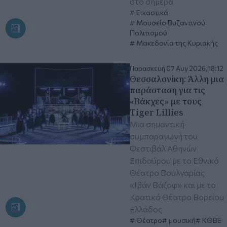
στο σήμερα
Εικαστικά
Μουσείο Βυζαντινού
Πολιτισμού
Μακεδονία της Κυριακής
Παρασκευή 07 Αυγ 2026, 18:12
Θεσσαλονίκη: Άλλη μια
παράσταση για τις
«Βάκχες» με τους
Tiger Lillies
Μια σημαντική
συμπαραγωγή του
Φεστιβάλ Αθηνών
Επιδαύρου με το Εθνικό
Θέατρο Βουλγαρίας
«Ιβάν Βάζοφ» και με το
Κρατικό Θέατρο Βορείου
Ελλάδος
Θέατρο
μουσική
ΚΘΒΕ