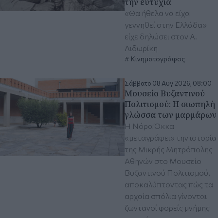
την ευτυχία
«Θα ήθελα να είχα
γεννηθεί στην Ελλάδα»
είχε δηλώσει στον Α.
Λιδωρίκη
Κινηματογράφος
Σάββατο 08 Αυγ 2026, 08:00
Μουσείο Βυζαντινού
Πολιτισμού: Η σιωπηλή
γλώσσα των μαρμάρων
Η Νόρα Όκκα
«μεταγράφει» την ιστορία
της Μικρής Μητρόπολης
Αθηνών στο Μουσείο
Βυζαντινού Πολιτισμού,
αποκαλύπτοντας πώς τα
αρχαία σπόλια γίνονται
ζωντανοί φορείς μνήμης