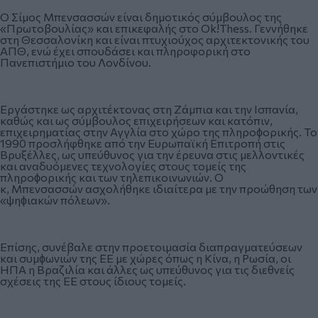
Ο Σίμος Μπενσασσών είναι δημοτικός σύμβουλος της
«Πρωτοβουλίας» και επικεφαλής στο Ok!Thess. Γεννήθηκε
στη Θεσσαλονίκη και είναι πτυχιούχος αρχιτεκτονικής του
ΑΠΘ, ενώ έχει σπουδάσει και πληροφορική στο
Πανεπιστήμιο του Λονδίνου.
Εργάστηκε ως αρχιτέκτονας στη Ζάμπια και την Ισπανία,
καθώς και ως σύμβουλος επιχειρήσεων και κατόπιν,
επιχειρηματίας στην Αγγλία στο χώρο της πληροϕορικής. Το
1990 προσλήφθηκε από την Ευρωπαϊκή Επιτροπή στις
Βρυξέλλες, ως υπεύθυνος για την έρευνα στις μελλοντικές
και αναδυόμενες τεχνολογίες στους τομείς της
πληροϕορικής και των τηλεπικοινωνιών. Ο
κ, Μπενσασσών ασχολήθηκε ιδιαίτερα με την προώθηση των
«ψηϕιακών πόλεων».
Επίσης, συνέβαλε στην προετοιμασία διαπραγματεύσεων
και συμϕωνιών της ΕΕ με χώρες όπως η Κίνα, η Ρωσία, οι
ΗΠΑ η Βραζιλία και άλλες ως υπεύθυνος για τις διεθνείς
σχέσεις της ΕΕ στους ίδιους τομείς.