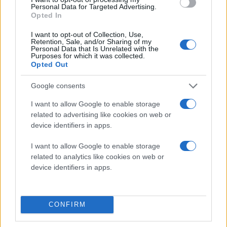
Personal Data for Targeted Advertising.
Opted In
I want to opt-out of Collection, Use,
Retention, Sale, and/or Sharing of my
Personal Data that Is Unrelated with the
Διαβάστε περισσότερα
Purposes for which it was collected.
Opted Out
Τρίτη 14 Ιου 2026, 11:00
Google consents
«Κλειδί Προόδου»:
«Ανάσα» 140 εκατ.
I want to allow Google to enable storage
ευρώ από την
related to advertising like cookies on web or
Περιφέρεια Κεντρικής
device identifiers in apps.
Μακεδονίας σε 1.443
επιχειρήσεις μέσω
I want to allow Google to enable storage
ΕΣΠΑ
related to analytics like cookies on web or
Σημαντική ενίσχυση της
device identifiers in apps.
τοπικής οικονομίας μέσω
του ΕΣΠΑ – Πώς
διαμορφώνονται οι
CONFIRM
επενδύσεις ύψους 280