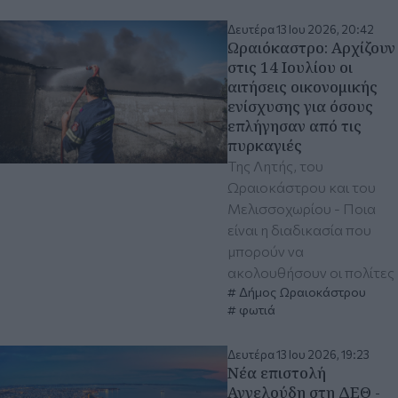
Δευτέρα 13 Ιου 2026, 20:42
Ωραιόκαστρο: Αρχίζουν
στις 14 Ιουλίου οι
αιτήσεις οικονομικής
ενίσχυσης για όσους
επλήγησαν από τις
πυρκαγιές
Της Λητής, του
Ωραιοκάστρου και του
Μελισσοχωρίου - Ποια
είναι η διαδικασία που
μπορούν να
ακολουθήσουν οι πολίτες
Δήμος Ωραιοκάστρου
φωτιά
Δευτέρα 13 Ιου 2026, 19:23
Νέα επιστολή
Αγγελούδη στη ΔΕΘ -