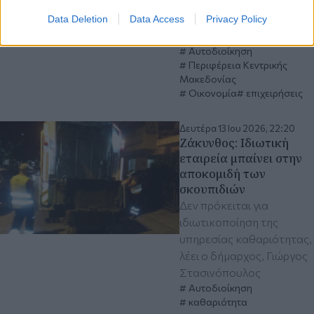
εκατ. ευρώ και τι ισχύει
για τις ενστάσεις των
Data Deletion
Data Access
Privacy Policy
απορριφθέντων
Αυτοδιοίκηση
Περιφέρεια Κεντρικής
Μακεδονίας
Οικονομία
επιχειρήσεις
Δευτέρα 13 Ιου 2026, 22:20
Ζάκυνθος: Ιδιωτική
εταιρεία μπαίνει στην
αποκομιδή των
σκουπιδιών
Δεν πρόκειται για
ιδιωτικοποίηση της
υπηρεσίας καθαριότητας,
λέει ο δήμαρχος, Γιώργος
Στασινόπουλος
Αυτοδιοίκηση
καθαριότητα