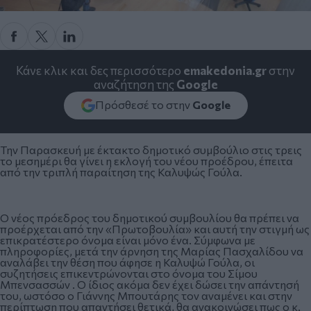
Κάνε κλικ και δες περισσότερο
emakedonia.gr
στην
αναζήτηση της
Google
Πρόσθεσέ το στην
Google
Την Παρασκευή με έκτακτο δημοτικό συμβούλιο στις τρεις
το μεσημέρι θα γίνει η εκλογή του νέου προέδρου, έπειτα
από την τριπλή παραίτηση της Καλυψώς Γούλα.
O νέος πρόεδρος του δημοτικού συμβουλίου θα πρέπει να
προέρχεται από την «Πρωτοβουλία» και αυτή την στιγμή ως
επικρατέστερο όνομα είναι μόνο ένα. Σύμφωνα με
πληροφορίες, μετά την άρνηση της Μαρίας Πασχαλίδου να
αναλάβει την θέση που άφησε η Καλυψώ Γούλα, οι
συζητήσεις επικεντρώνονται στο όνομα του Σίμου
Μπενσασσών . Ο ίδιος ακόμα δεν έχει δώσει την απάντησή
του, ωστόσο ο Γιάννης Μπουτάρης τον αναμένει και στην
περίπτωση που απαντήσει θετικά, θα ανακοινώσει πως ο κ.