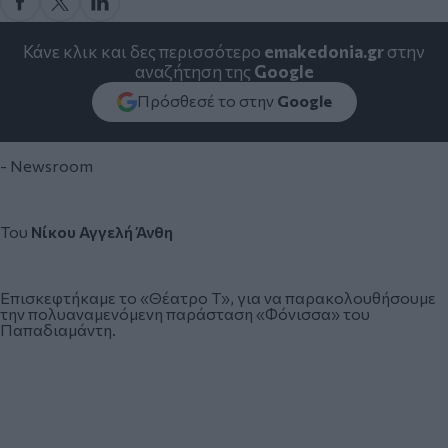
Κάνε κλικ και δες περισσότερο
emakedonia.gr
στην
αναζήτηση της
Google
Πρόσθεσέ το στην
Google
- Newsroom
Του
Νίκου Αγγελή Άνθη
Επισκεφτήκαμε το «Θέατρο Τ», για να παρακολουθήσουμε
την πολυαναμενόμενη παράσταση «Φόνισσα» του
Παπαδιαμάντη.