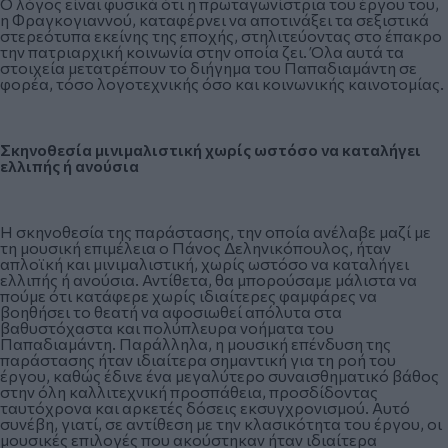
Ο λόγος είναι φυσικά ότι η πρωταγωνίστρια του έργου του,
η Φραγκογιαννού, καταφέρνει να αποτινάξει τα σεξιστικά
στερεότυπα εκείνης της εποχής, στηλιτεύοντας στο έπακρο
την πατριαρχική κοινωνία στην οποία ζει. Όλα αυτά τα
στοιχεία μετατρέπουν το διήγημα του Παπαδιαμάντη σε
φορέα, τόσο λογοτεχνικής όσο και κοινωνικής καινοτομίας.
Σκηνοθεσία μινιμαλιστική χωρίς
ωστόσο να καταλήγει
ελλιπής ή ανούσια
Η σκηνοθεσία της παράστασης, την οποία ανέλαβε μαζί με
τη μουσική επιμέλεια ο Πάνος Δεληνικόπουλος, ήταν
απλοϊκή και μινιμαλιστική, χωρίς ωστόσο να καταλήγει
ελλιπής ή ανούσια. Αντίθετα, θα μπορούσαμε μάλιστα να
πούμε ότι κατάφερε χωρίς ιδιαίτερες φαμφάρες να
βοηθήσει το θεατή να αφοσιωθεί απόλυτα στα
βαθυστόχαστα και πολύπλευρα νοήματα του
Παπαδιαμάντη. Παράλληλα, η μουσική επένδυση της
παράστασης ήταν ιδιαίτερα σημαντική για τη ροή του
έργου, καθώς έδινε ένα μεγαλύτερο συναισθηματικό βάθος
στην όλη καλλιτεχνική προσπάθεια, προσδίδοντας
ταυτόχρονα και αρκετές δόσεις εκσυγχρονισμού. Αυτό
συνέβη, γιατί, σε αντίθεση με την κλασικότητα του έργου, οι
μουσικές επιλογές που ακούστηκαν ήταν ιδιαίτερα