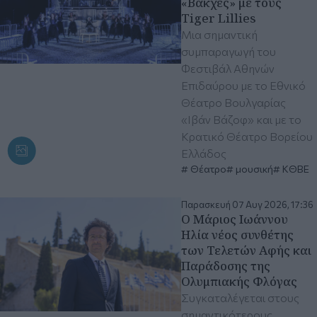
«Βάκχες» με τους
Tiger Lillies
Μια σημαντική
συμπαραγωγή του
Φεστιβάλ Αθηνών
Επιδαύρου με το Εθνικό
Θέατρο Βουλγαρίας
«Ιβάν Βάζοφ» και με το
Κρατικό Θέατρο Βορείου
Ελλάδος
Θέατρο
μουσική
ΚΘΒΕ
Παρασκευή 07 Αυγ 2026, 17:36
Ο Μάριος Ιωάννου
Ηλία νέος συνθέτης
των Τελετών Αφής και
Παράδοσης της
Ολυμπιακής Φλόγας
Συγκαταλέγεται στους
σημαντικότερους