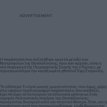
Η παράσταση που συζητήθηκε αρκετά μεταξύ των
θεατρόφιλων της Θεσσαλονίκης, πριν καν αρχίσει, είναι η
νέα παραγωγή της Πειραματικής Σκηνής της «Τέχνης», με
πρωταγωνίστρια την καταξιωμένη ηθοποιό Έφη Σταμούλη.
Το «Θέατρο Τ» είναι μικρής χωρητικότητας, που όμως, χάρη
στις υψηλών προδιαγραφών παραστάσεις που ανεβάζει,
έχει πετύχει να λειτουργεί τα τελευταία χρόνια ως ένας
ισχυρός πολιτιστικός πυρήνας της Θεσσαλονίκης,
προάγοντας δυναμικά καλό και ποιοτικό θέατρο. Έτσι, και η
παράσταση αυτή που παρακολουθήσαμε, επιβεβαιώνοντας