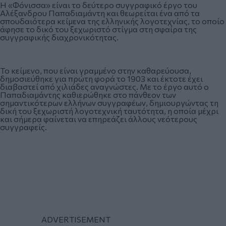
Η «Φόνισσα» είναι το δεύτερο συγγραφικό έργο του
Αλέξανδρου Παπαδιαμάντη και θεωρείται ένα από τα
σπουδαιότερα κείμενα της ελληνικής λογοτεχνίας, το οποίο
άφησε το δικό του ξεχωριστό στίγμα στη σφαίρα της
συγγραφικής διαχρονικότητας.
Το κείμενο, που είναι γραμμένο στην καθαρεύουσα,
δημοσιεύθηκε για πρώτη φορά το 1903 και έκτοτε έχει
διαβαστεί από χιλιάδες αναγνώστες. Με το έργο αυτό ο
Παπαδιαμάντης καθιερώθηκε στο πάνθεον των
σημαντικότερων ελλήνων συγγραφέων, δημιουργώντας τη
δική του ξεχωριστή λογοτεχνική ταυτότητα, η οποία μέχρι
και σήμερα φαίνεται να επηρεάζει άλλους νεότερους
συγγραφείς.