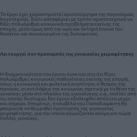
Το έργο έχει χαρακτηριστεί αριστούργημα της παγκόσμιας
λογοτεχνίας, διότι καταφέρνει με τρόπο αριστοτεχνικό να
θίξει πολυάριθμα κοινωνικά προβλήματα εκείνης της
εποχής, μέσα όμως από την ωμή και σκληρή έννοια του
θανάτου και συγκεκριμένα της δολοφονίας.
Λειτουργεί σαν προπομπός
της γυναικείας χειραφέτησης
Η διαχρονικότητα του έργου έγκειται στο ότι θίγει
πολυάριθμες κοινωνικές παθογένειες εκείνης της εποχής,
όπως η κοινωνική και φυλετική ανισότητα, ο θεσμός της
προίκας, οι αντιλήψεις της κοινωνίας σχετικά με τη θέση της
γυναίκας μέσα στο πλαίσιο της οικογένειας κ.ά., πολλές από
τις οποίες δυστυχώς δεν έχουν εξαλειφθεί απόλυτα μέχρι
και σήμερα. Επομένως, η νουβέλα του Παπαδιαμάντη θα
μπορούσε να θεωρηθεί προπομπός της γυναικείας
χειραφέτησης, για την οποία αγωνίζονται ακόμη και τώρα
πολλές γυναίκες.