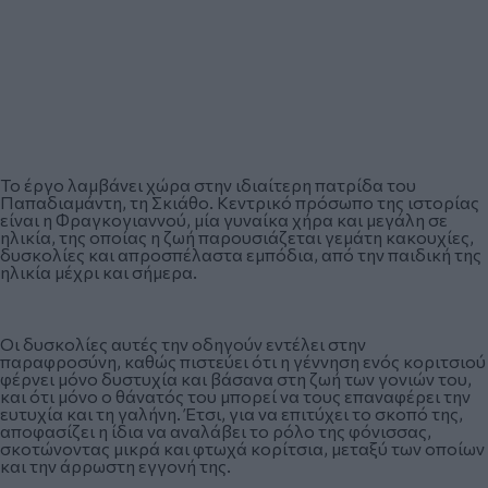
Το έργο λαμβάνει χώρα στην ιδιαίτερη πατρίδα του
Παπαδιαμάντη, τη Σκιάθο. Κεντρικό πρόσωπο της ιστορίας
είναι η Φραγκογιαννού, μία γυναίκα χήρα και μεγάλη σε
ηλικία, της οποίας η ζωή παρουσιάζεται γεμάτη κακουχίες,
δυσκολίες και απροσπέλαστα εμπόδια, από την παιδική της
ηλικία μέχρι και σήμερα.
Οι δυσκολίες αυτές την οδηγούν εντέλει στην
παραφροσύνη, καθώς πιστεύει ότι η γέννηση ενός κοριτσιού
φέρνει μόνο δυστυχία και βάσανα στη ζωή των γονιών του,
και ότι μόνο ο θάνατός του μπορεί να τους επαναφέρει την
ευτυχία και τη γαλήνη. Έτσι, για να επιτύχει το σκοπό της,
αποφασίζει η ίδια να αναλάβει το ρόλο της φόνισσας,
σκοτώνοντας μικρά και φτωχά κορίτσια, μεταξύ των οποίων
και την άρρωστη εγγονή της.