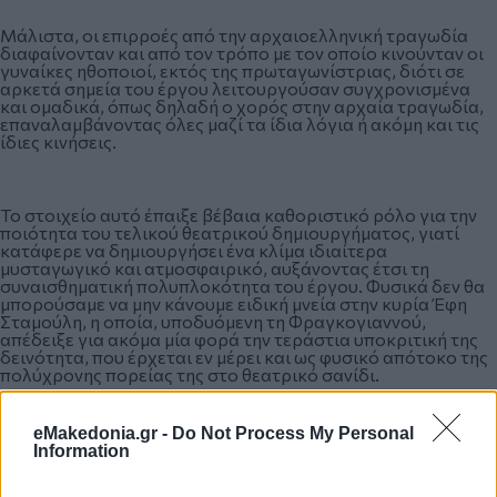
Μάλιστα, οι επιρροές από την αρχαιοελληνική τραγωδία
διαφαίνονταν και από τον τρόπο με τον οποίο κινούνταν οι
γυναίκες ηθοποιοί, εκτός της πρωταγωνίστριας, διότι σε
αρκετά σημεία του έργου λειτουργούσαν συγχρονισμένα
και ομαδικά, όπως δηλαδή ο χορός στην αρχαία τραγωδία,
επαναλαμβάνοντας όλες μαζί τα ίδια λόγια ή ακόμη και τις
ίδιες κινήσεις.
Το στοιχείο αυτό έπαιξε βέβαια καθοριστικό ρόλο για την
ποιότητα του τελικού θεατρικού δημιουργήματος, γιατί
κατάφερε να δημιουργήσει ένα κλίμα ιδιαίτερα
μυσταγωγικό και ατμοσφαιρικό, αυξάνοντας έτσι τη
συναισθηματική πολυπλοκότητα του έργου. Φυσικά δεν θα
μπορούσαμε να μην κάνουμε ειδική μνεία στην κυρία Έφη
Σταμούλη, η οποία, υποδυόμενη τη Φραγκογιαννού,
απέδειξε για ακόμα μία φορά την τεράστια υποκριτική της
δεινότητα, που έρχεται εν μέρει και ως φυσικό απότοκο της
πολύχρονης πορείας της στο θεατρικό σανίδι.
eMakedonia.gr -
Do Not Process My Personal
Η ερμηνεία της υπήρξε ιδιαίτερα επιτυχημένη, διότι
Information
κατάφερε με πολύ διακριτικό τρόπο και χωρίς
θεατρινίστικους εντυπωσιασμούς να αποδώσει ακόμα και