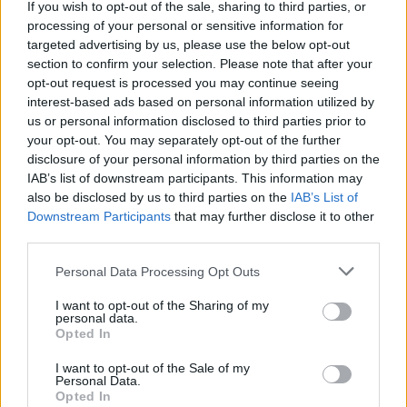
τις πιο αμυδρές και λεπτές ψυχολογικές αποχρώσεις του
If you wish to opt-out of the sale, sharing to third parties, or
ρόλου της.
processing of your personal or sensitive information for
targeted advertising by us, please use the below opt-out
section to confirm your selection. Please note that after your
Κλείνοντας λοιπόν, μπορούμε με μεγάλη σιγουριά να
opt-out request is processed you may continue seeing
υποστηρίξουμε ότι η παράσταση «Φόνισσα» στο «Θέατρο
interest-based ads based on personal information utilized by
Τ», η οποία θα συνεχίσει να παίζεται μέχρι και τις 28 Μαΐου
του 2019, είναι ένα καλλιτεχνικό θέαμα, το οποίο αξίζει
us or personal information disclosed to third parties prior to
κανείς να το παρακολουθήσει. Η συγκεκριμένη προσέγγιση
your opt-out. You may separately opt-out of the further
βοηθάει να κατανοήσουμε ακόμη καλύτερα τη βαθύτερη
disclosure of your personal information by third parties on the
ουσία του έργου του Παπαδιαμάντη.
IAB’s list of downstream participants. This information may
also be disclosed by us to third parties on the
IAB’s List of
Downstream Participants
that may further disclose it to other
*Δημοσιεύθηκε στη "ΜτΚ" στις 19 Μαΐου 2019
third parties.
Please note that this website/app uses one or more Google
Personal Data Processing Opt Outs
Κάνε κλικ και δες περισσότερο
emakedonia.gr
στην
services and may gather and store information including but
αναζήτηση της
Google
not limited to your visit or usage behaviour. You may click to
I want to opt-out of the Sharing of my
Πρόσθεσέ το στην
Google
personal data.
grant or deny consent to Google and its third-party tags to
Opted In
use your data for below specified purposes in below Google
consent section.
I want to opt-out of the Sale of my
Personal Data.
Opted In