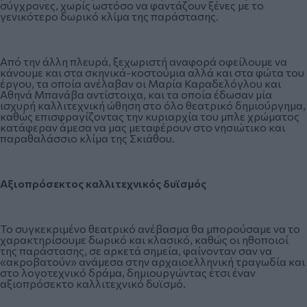
σύγχρονες, χωρίς ωστόσο να φαντάζουν ξένες με το
γενικότερο δωρικό κλίμα της παράστασης.
Από την άλλη πλευρά, ξεχωριστή αναφορά οφείλουμε να
κάνουμε και στα σκηνικά-κοστούμια αλλά και στα φώτα του
έργου, τα οποία ανέλαβαν οι Μαρία Καραδελόγλου και
Αθηνά Μπανάβα αντίστοιχα, και τα οποία έδωσαν μία
ισχυρή καλλιτεχνική ώθηση στο όλο θεατρικό δημιούργημα,
καθώς επισφραγίζοντας την κυριαρχία του μπλε χρώματος
κατάφεραν άμεσα να μας μεταφέρουν στο νησιώτικο και
παραθαλάσσιο κλίμα της Σκιάθου.
Αξιοπρόσεκτος
καλλιτεχνικός δυϊσμός
Το συγκεκριμένο θεατρικό ανέβασμα θα μπορούσαμε να το
χαρακτηρίσουμε δωρικό και κλασικό, καθώς οι ηθοποιοί
της παράστασης, σε αρκετά σημεία, φαίνονταν σαν να
«ακροβατούν» ανάμεσα στην αρχαιοελληνική τραγωδία και
στο λογοτεχνικό δράμα, δημιουργώντας έτσι έναν
αξιοπρόσεκτο καλλιτεχνικό δυϊσμό.