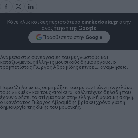
Κάνε κλικ και δες περισσότερο
emakedonia.gr
στην
αναζήτηση της
Google
Πρόσθεσέ το στην
Google
Ανάμεσα στις συνεργασίες του με γνωστούς και
καταξιωμένους έλληνες μουσικούς δημιουργούς, ο
τρομπετίστας Γιώργος Αβραμίδης επινοεί… αναμνήσεις.
Παράλληλα με τις συμπράξεις του με τον Γιάννη Αγγελάκα,
τους «Εκμέκ» και τους «Polkar», καλλιτέχνες δηλαδή που
έχουν αφήσει το στίγμα τους στην ελληνική μουσική σκηνή,
ο ικανότατος Γιώργος Αβραμίδης βρίσκει χρόνο για τη
δημιουργία της δικής του μουσικής.