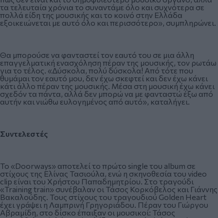
τα τελευταία χρόνια το συναντάμε όλο και συχνότερα σε
πολλά είδη της μουσικής και το κοινό στην Ελλάδα
εξοικειώνεται με αυτό όλο και περισσότερο», συμπληρώνει.
Θα μπορούσε να φανταστεί τον εαυτό του σε μια άλλη
επαγγελματική ενασχόληση πέραν της μουσικής, τον ρωτάω
για το τέλος. «Δύσκολα, πολύ δύσκολα! Από τότε που
θυμάμαι τον εαυτό μου, δεν έχω σκεφτεί και δεν έχω κάνει
κάτι άλλο πέραν της μουσικής. Μέσα στη μουσική έχω κάνει
σχεδόν τα πάντα, αλλά δεν μπορώ να με φανταστώ έξω από
αυτήν και νιώθω ευλογημένος από αυτό», καταλήγει.
Συντελεστές
Το «Doorways» αποτελεί το πρώτο single του album σε
στίχους της Ελίνας Τασιούλα, ενώ η σκηνοθεσία του video
clip είναι του Χρήστου Παπαδημητρίου. Στο τραγούδι
«Training train» συνέβαλαν οι Τάσος Κορκόβελος και Γιάννης
Βακαλούδης. Τους στίχους του τραγουδιού Golden Heart
έχει γράψει η Λαμπρινή Γρηγοριάδου. Πέραν του Γιώργου
Αβραμίδη, στο δίσκο έπαιξαν οι μουσικοί: Τάσος