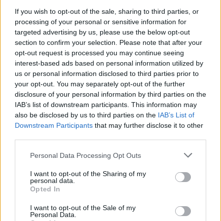
If you wish to opt-out of the sale, sharing to third parties, or
Είσοδος: 5 ευρώ
processing of your personal or sensitive information for
targeted advertising by us, please use the below opt-out
section to confirm your selection. Please note that after your
*Δημοσιεύθηκε στη "ΜτΚ" στις 19 Μαΐου 2019
opt-out request is processed you may continue seeing
interest-based ads based on personal information utilized by
Κάνε κλικ και δες περισσότερο
emakedonia.gr
στην
us or personal information disclosed to third parties prior to
αναζήτηση της
Google
your opt-out. You may separately opt-out of the further
disclosure of your personal information by third parties on the
Πρόσθεσέ το στην
Google
IAB’s list of downstream participants. This information may
also be disclosed by us to third parties on the
IAB’s List of
Downstream Participants
that may further disclose it to other
third parties.
ΠΟΛΙΤΙΣΜΟΣ
Please note that this website/app uses one or more Google
Personal Data Processing Opt Outs
services and may gather and store information including but
not limited to your visit or usage behaviour. You may click to
I want to opt-out of the Sharing of my
personal data.
grant or deny consent to Google and its third-party tags to
Opted In
use your data for below specified purposes in below Google
consent section.
I want to opt-out of the Sale of my
Personal Data.