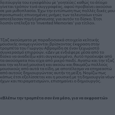
λειτουργία του εγκεφάλου με ‘γοητεύει’, καθώς το άτομο
γίνεται τρόπον τινά συγγραφέας, αφού προβαίνει ακούσια
σε μια μυθοπλασία. Έχω την εντύπωση πως πολλές δικές μου
προσωπικές επινοημένες μνήμες των τελευταίων ετών
αποτέλεσαν πηγή έμπνευσης για αυτόν το δίσκο. Έτσι
λοιπόν επέλεξα το ‘Invented Memories’ για τίτλο».
Τζαζ ακούσματα με παραδοσιακά στοιχεία κελτικής
μουσικής αναμειγνύονται βρίσκοντας έκφραση στην
τρομπέτα του Γιώργου Αβραμίδη σε έναν ξεχωριστό
συγκερασμό επιρροών. «Δεν με ενδιέφερε μέσα από το
δίσκο να αναδείξω κάτι συγκεκριμένο. Αυτό προέκυψε από
τα ακούσματα που είχα από μικρό παιδί. Αγαπώ και την τζαζ
και την κελτική μουσική και ακούω και θαυμάζω πολλούς
μουσικούς από αυτά τα είδη, με αποτέλεσμα να επηρεαστώ
από αυτούς δημιουργώντας αυτήν τη μείξη. Νομίζω πως
κάπως έτσι εξελίσσεται και η μουσική με τη δημιουργία νέων
ήχων και πειραματισμών», επισημαίνει ο δημιουργός.
«Βλέπω την τρομπέτα σαν ένα μέσο,
για να εκφραστώ»