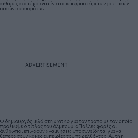
κιθάρες και τύμπανα είναι οι «εκφραστές» των μουσικών
αυτών ακουσμάτων.
Ο δημιουργός μιλά στη «ΜτΚ» για τον τρόπο με τον οποίο
προέκυψε ο τίτλος του άλμπουμ: «Πολλές φορές οι
άνθρωποι επινοούν αναμνήσεις υποσυνείδητα, για να
ξεπεράσουν κακές εμπειρίες του παρελθόντος. Αυτή η