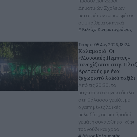
προαύλειοι χώροι
Δημοτικών Σχολείων
μετατρέπονται και φέτος
σε υπαίθρια σκηνικά
Κιλκίς
Κινηματογράφος
Τετάρτη 05 Αυγ 2026, 18:24
Καλαμαριά: Οι
«Μουσικές Πέμπτες»
συνεχίζονται στην Πλαζ
Αρετσούς με ένα
ξεχωριστό λαϊκό ταξίδι
Από τις 20:30, το
μαγευτικό σκηνικό δίπλα
στη θάλασσα γεμίζει με
αγαπημένες λαϊκές
μελωδίες, σε μια βραδιά
γεμάτη συναίσθημα, κέφι,
τραγούδι και χορό
Δήμος Καλαμαριάς