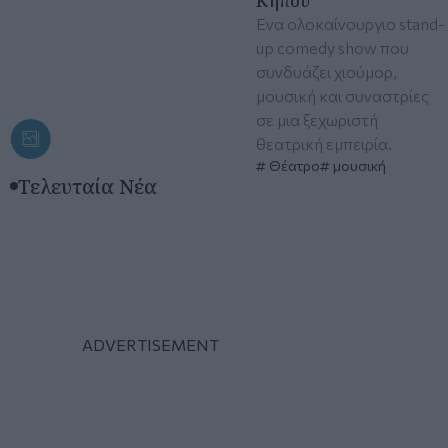
Κήπου
Eνα ολοκαίνουργιο stand-
up comedy show που
συνδυάζει χιούμορ,
μουσική και συναστρίες
σε μια ξεχωριστή
θεατρική εμπειρία.
Θέατρο
μουσική
Τελευταία Νέα