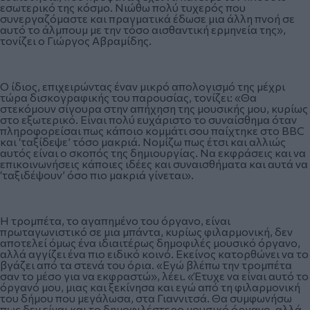
εσωτερικό της κόσμο. Νιώθω πολύ τυχερός που
συνεργαζόμαστε και πραγματικά έδωσε μια άλλη πνοή σε
αυτό το άλμπουμ με την τόσο αισθαντική ερμηνεία της»,
τονίζει ο Γιώργος Αβραμίδης.
Ο ίδιος, επιχειρώντας έναν μικρό απολογισμό της μέχρι
τώρα δισκογραφικής του παρουσίας, τονίζει: «Θα
στεκόμουν σίγουρα στην απήχηση της μουσικής μου, κυρίως
στο εξωτερικό. Είναι πολύ ευχάριστο το συναίσθημα όταν
πληροφορείσαι πως κάποιο κομμάτι σου παίχτηκε στο BBC
και ‘ταξίδεψε’ τόσο μακριά. Νομίζω πως έτσι και αλλιώς
αυτός είναι ο σκοπός της δημιουργίας. Να εκφράσεις και να
επικοινωνήσεις κάποιες ιδέες και συναισθήματα και αυτά να
‘ταξιδέψουν’ όσο πιο μακριά γίνεται».
Η τρομπέτα, το αγαπημένο του όργανο, είναι
πρωταγωνιστικό σε μια μπάντα, κυρίως φιλαρμονική, δεν
αποτελεί όμως ένα ιδιαιτέρως δημοφιλές μουσικό όργανο,
αλλά αγγίζει ένα πιο ειδικό κοινό. Εκείνος κατορθώνει να το
βγάζει από τα στενά του όρια. «Εγώ βλέπω την τρομπέτα
σαν το μέσο για να εκφραστώ», λέει. «Έτυχε να είναι αυτό το
όργανό μου, μιας και ξεκίνησα και εγώ από τη φιλαρμονική
του δήμου που μεγάλωσα, στα Γιαννιτσά. Θα συμφωνήσω
πως δεν είναι και το δημοφιλέστερο μουσικό όργανο, αλλά