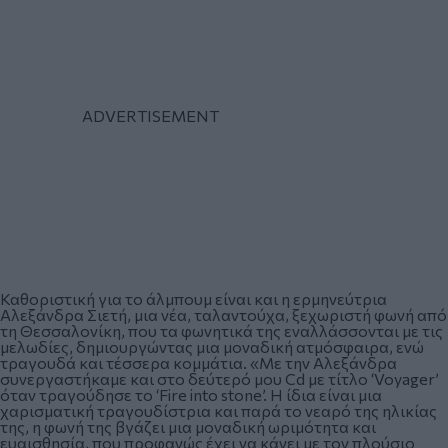
Καθοριστική για το άλμπουμ είναι και η ερμηνεύτρια
Αλεξάνδρα Σιετή, μια νέα, ταλαντούχα, ξεχωριστή φωνή από
τη Θεσσαλονίκη, που τα φωνητικά της εναλλάσσονται με τις
μελωδίες, δημιουργώντας μια μοναδική ατμόσφαιρα, ενώ
τραγουδά και τέσσερα κομμάτια. «Με την Αλεξάνδρα
συνεργαστήκαμε και στο δεύτερό μου Cd με τίτλο ‘Voyager’
όταν τραγούδησε το ‘Fire into stone’. Η ίδια είναι μια
χαρισματική τραγουδίστρια και παρά το νεαρό της ηλικίας
της, η φωνή της βγάζει μια μοναδική ωριμότητα και
ευαισθησία, που προφανώς έχει να κάνει με τον πλούσιο