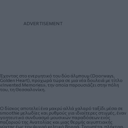
Έχοντας στο ενεργητικό του δύο άλμπουμ (Doorways,
Golden Heart), προχωρά τώρα σε μια νέα δουλειά με τίτλο
«Invented Memories», την οποία παρουσιάζει στην πόλη
του, τη Θεσσαλονίκη.
Ο δίσκος αποτελεί ένα μακρύ αλλά χαλαρό ταξίδι μέσα σε
smoothie μελωδίες και ρυθμούς για ιδιαίτερες στιγμές, έναν
γοητευτικό συνδυασμό μουσικών παραδόσεων ενός
παζαριού της Ανατολίας και μιας θερμής αιγυπτιακής
νύχτας έως τον ψυχρό κελτικό βορρά. Τρομπέτα, πλήκτρα,