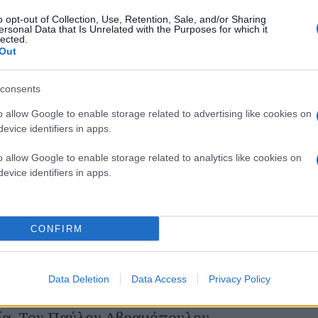
α
o opt-out of Collection, Use, Retention, Sale, and/or Sharing
ersonal Data that Is Unrelated with the Purposes for which it
lected.
Out
αύλου Αβραμόπουλου
consents
o allow Google to enable storage related to advertising like cookies on
evice identifiers in apps.
o allow Google to enable storage related to analytics like cookies on
evice identifiers in apps.
την Ευρώπη. Του Παύλου Αβραμόπουλου
CONFIRM
Data Deletion
Data Access
Privacy Policy
σία. Του Παύλου Αβραμόπουλου