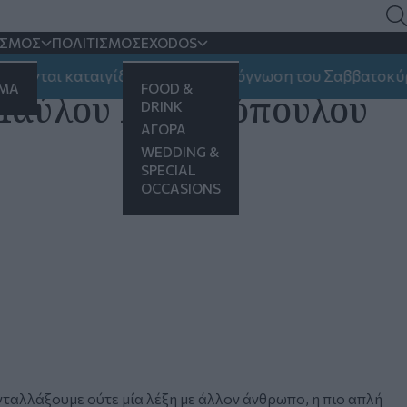
ΙΣΜΟΣ
ΠΟΛΙΤΙΣΜΟΣ
EXODOS
ονται καταιγίδες και ποια η πρόγνωση του Σαββατοκύρια
ΗΜΑ
FOOD &
υ Παύλου Αβραμόπουλου
DRINK
ΑΓΟΡΑ
WEDDING &
SPECIAL
OCCASIONS
ταλλάξουμε ούτε μία λέξη με άλλον άνθρωπο, η πιο απλή