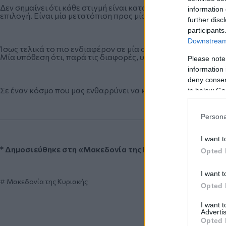
Δεν σημαίνει ότι κάθε στιγμή είναι κατάλληλη για κουβέντα,
information 
επιλογή. Είναι μία μετατόπιση προς μία πιο κλειστή, πιο ελ
further disc
participants
Downstream 
Ίσως τελικά το πιο ενδιαφέρον σε μία συνομιλία με έναν άγνω
Μία υπόθεση ότι, παρά τις διαφορές, υπάρχει έδαφος για επ
Please note
information 
deny consent
Σε έναν κόσμο που μας ενθαρρύνει να κινούμαστε μέσα σε ασ
in below Go
Persona
I want t
* Δημοσιεύθηκε στη «Μακεδονία της Κυριακής» στις 10.0
Opted 
I want t
Μακεδονία της Κυριακής
Opted 
I want 
Advertis
Opted 