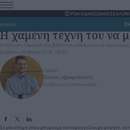
ΡΟΗ ΕΙΔΗΣΕΩΝ
ΘΕΣΣΑΛΟΝΙ
κου
ΣΗΜΑΝ
Η χαμένη τέχνη του να 
Ο Malcolm Gladwell στο βιβλίο του «Μιλώντας σε Αγνώστους
Σάββατο 16 Μαΐου 2026, 08:00
Γράφει
Παύλος Αβραμόπουλος
Σύμβουλος Επικοινωνίας
Σε μία εποχή όπου μπορούμε να παραγγείλουμε φαγητό, να 