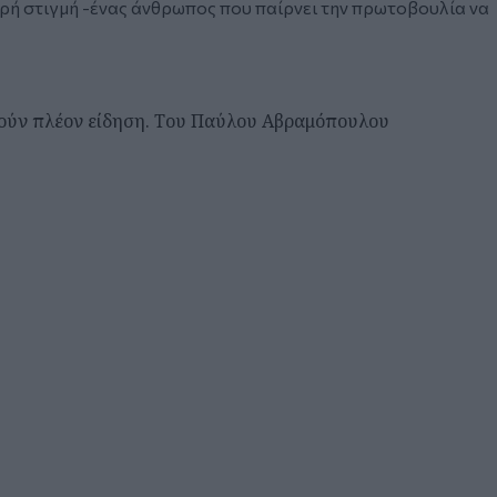
ικρή στιγμή -ένας άνθρωπος που παίρνει την πρωτοβουλία να
ελούν πλέον είδηση. Του Παύλου Αβραμόπουλου