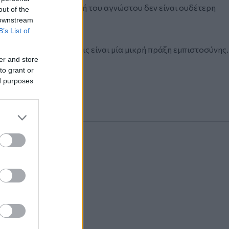
ως, ότι η πλήρης αποφυγή του αγνώστου δεν είναι ουδέτερη
out of the
 downstream
B’s List of
άποιον που δεν γνωρίζεις είναι μία μικρή πράξη εμπιστοσύνης.
er and store
to grant or
ed purposes
πίκαιρη από ποτέ.