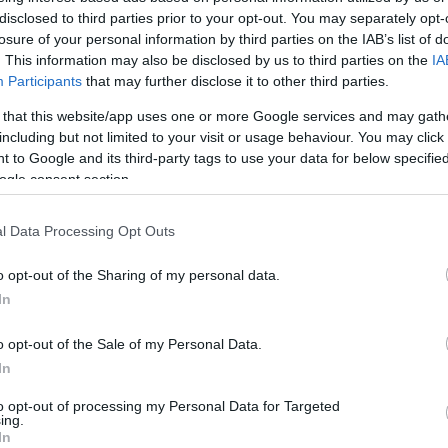
 ούτε ότι όλοι πρέπει να γίνουμε εξωστρεφείς. Σημαίνει, όμ
disclosed to third parties prior to your opt-out. You may separately opt-
εγχόμενη εκδοχή της κοινωνικής ζωής.
losure of your personal information by third parties on the IAB’s list of
. This information may also be disclosed by us to third parties on the
IA
Participants
that may further disclose it to other third parties.
στο είναι η ίδια η πρόθεση να γίνει. Το να απευθυνθείς σε κ
ικοινωνία.
 that this website/app uses one or more Google services and may gath
including but not limited to your visit or usage behaviour. You may click 
 to Google and its third-party tags to use your data for below specifi
φαλείς, προβλέψιμες «φούσκες», αυτή η πράξη μοιάζει πιο ε
ogle consent section.
l Data Processing Opt Outs
o opt-out of the Sharing of my personal data.
5.2026
In
o opt-out of the Sale of my Personal Data.
In
to opt-out of processing my Personal Data for Targeted
ing.
In