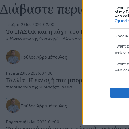
Διάβαστε περισσότερ
I want t
of my P
was col
Opted 
Τετάρτη 29 Ιου 2026, 07:00
Το ΠΑΣΟΚ και η μάχη του Κέντρου. Του Π
Google 
Μακεδονία της Κυριακής
ΠΑΣΟΚ - Κίνημα Αλλαγής
I want t
web or d
Παύλος Αβραμόπουλος
I want t
web or d
Πέμπτη 23 Ιου 2026, 07:00
Γαλλία: Η εκλογή που μπορεί να αλλάξει 
Μακεδονία της Κυριακής
Γαλλία
Παύλος Αβραμόπουλος
Παρασκευή 17 Ιου 2026, 07:00
Το ψηφιακό χρήμα και η νέα πολιτική εξου