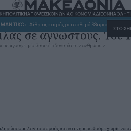
ΚΗ
ΠΟΛΙΤΙΚΗ
ΑΠΟΨΕΙΣ
ΚΟΙΝΩΝΙΑ
ΟΙΚΟΝΟΜΙΑ
ΔΙΕΘΝΗ
ΑΘΛΗΤ
ΤΙΚΟ:
Αίθριος καιρός με σταθερά 38αρια - Που αναμέν
ΣΤΟΙΧ
μιλάς σε αγνώστους. Το
» περιγράφει μία βασική αδυναμία των ανθρώπων
πληρώσουμε λογαριασμούς και να ενημερωθούμε χωρίς να αν