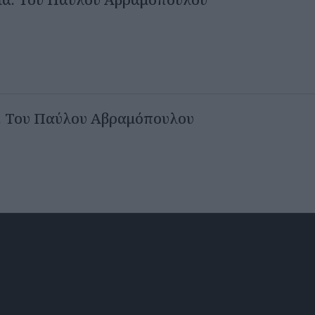
ς. Του Παύλου Αβραμόπουλου