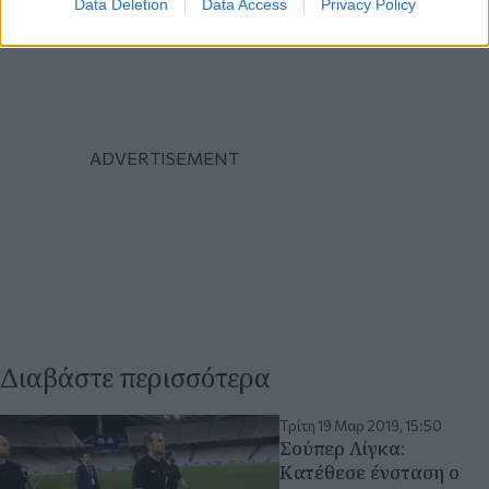
Data Deletion
Data Access
Privacy Policy
Διαβάστε περισσότερα
Τρίτη 19 Μαρ 2019, 15:50
Σούπερ Λίγκα:
Κατέθεσε ένσταση ο