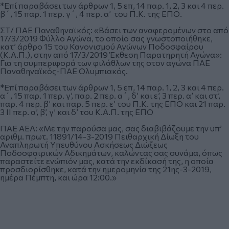
*Επί παραβάσει των άρθρων 1, 5 επ, 14 παρ. 1, 2, 3 και 4 περ.
β΄, 15 παρ. 1 περ. γ΄, 4 περ. α’ του Π.Κ. της ΕΠΟ.
ΣΤ/ ΠΑΕ Παναθηναϊκός: «Βάσει των αναφερομένων στο από
17/3/2019 Φύλλο Αγώνα, το οποίο σας γνωστοποιήθηκε,
κατ’ άρθρο 15 του Κανονισμού Αγώνων Ποδοσφαίρου
(Κ.Α.Π.), στην από 17/3/2019 Έκθεση Παρατηρητή Αγώνα»:
Για τη συμπεριφορά των φιλάθλων της στον αγώνα ΠΑΕ
Παναθηναϊκός-ΠΑΕ Ολυμπιακός.
*Επί παραβάσει των άρθρων 1, 5 επ, 14 παρ. 1, 2, 3 και 4 περ.
α΄, 15 παρ. 1 περ. γ’, παρ. 2 περ. α΄, δ’ και ε’, 3 περ. α’ και στ’,
παρ. 4 περ. β’ και παρ. 5 περ. ε’ του Π.Κ. της ΕΠΟ και 21 παρ.
3 ΙΙ περ. α’, β’, γ’ και δ’ του Κ.Α.Π. της ΕΠΟ
ΠΑΕ ΑΕΛ: «Με την παρούσα μας, σας διαβιβάζουμε την υπ’
αριθμ. πρωτ. 11891/14-3-2019 Πειθαρχική Δίωξη του
Αναπληρωτή Υπευθύνου Ασκήσεως Διώξεως
Ποδοσφαιρικών Αδικημάτων, καλώντας σας συνάμα, όπως
παραστείτε ενώπιόν μας, κατά την εκδίκασή της, η οποία
προσδιορίσθηκε, κατά την ημερομηνία της 21ης-3-2019,
ημέρα Πέμπτη, και ώρα 12:00.»