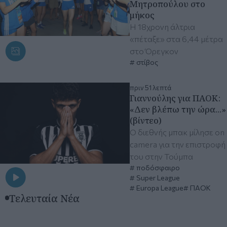
Μητροπούλου στο
μήκος
Η 18χρονη άλτρια
«πέταξε» στα 6,44 μέτρα
στο Όρεγκον
στίβος
πριν 51 λεπτά
Γιαννούλης για ΠΑΟΚ:
«Δεν βλέπω την ώρα...»
(βίντεο)
Ο διεθνής μπακ μίλησε on
camera για την επιστροφή
του στην Τούμπα
ποδόσφαιρο
Super League
Europa League
ΠΑΟΚ
Τελευταία Νέα