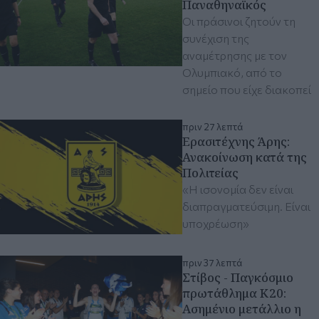
Παναθηναϊκός
Οι πράσινοι ζητούν τη
συνέχιση της
αναμέτρησης με τον
Ολυμπιακό, από το
σημείο που είχε διακοπεί
πριν 27 λεπτά
Ερασιτέχνης Άρης:
Ανακοίνωση κατά της
Πολιτείας
«Η ισονομία δεν είναι
διαπραγματεύσιμη. Είναι
υποχρέωση»
πριν 37 λεπτά
Στίβος - Παγκόσμιο
πρωτάθλημα Κ20:
Ασημένιο μετάλλιο η