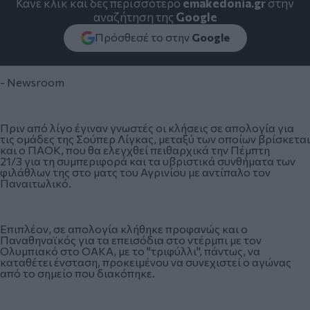
Κάνε κλικ και δες περισσότερο
emakedonia.gr
στην
αναζήτηση της
Google
Πρόσθεσέ το στην
Google
- Newsroom
Πριν από λίγο έγιναν γνωστές οι κλήσεις σε απολογία για
τις ομάδες της Σούπερ Λίγκας, μεταξύ των οποίων βρίσκεται
και ο ΠΑΟΚ, που θα ελεγχθεί πειθαρχικά την Πέμπτη
21/3 για τη συμπεριφορά και τα υβριστικά συνθήματα των
φιλάθλων της στο ματς του Αγρινίου με αντίπαλο τον
Παναιτωλικό.
Επιπλέον, σε απολογία κλήθηκε προφανώς και ο
Παναθηναϊκός για τα επεισόδια στο ντέρμπι με τον
Ολυμπιακό στο ΟΑΚΑ, με το "τριφύλλι", πάντως, να
καταθέτει ένσταση, προκειμένου να συνεχιστεί ο αγώνας
από το σημείο που διακόπηκε.